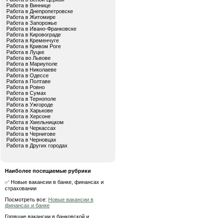
Работа в Виннице
Работа в Днепропетровске
Работа в Житомире
Работа в Запорожье
Работа в Ивано-Франковске
Работа в Кировограде
Работа в Кременчуге
Работа в Кривом Роге
Работа в Луцке
Работа во Львове
Работа в Мариуполе
Работа в Николаеве
Работа в Одессе
Работа в Полтаве
Работа в Ровно
Работа в Сумах
Работа в Тернополе
Работа в Ужгороде
Работа в Харькове
Работа в Херсоне
Работа в Хмельницком
Работа в Черкассах
Работа в Чернигове
Работа в Черновцах
Работа в Других городах
Наиболее посещаемые рубрики
✅ Новые вакансии в банке, финансах и
страховании
Посмотреть все:
Новые вакансии в
финансах и банке
Горящие вакансии в банковской и