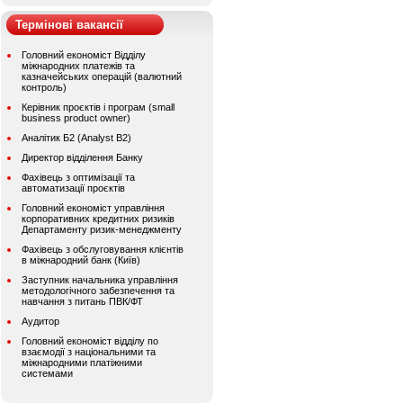
Термінові вакансії
Головний економіст Відділу
міжнародних платежів та
казначейських операцій (валютний
контроль)
Керівник проєктів і програм (small
business product owner)
Аналітик Б2 (Analyst B2)
Директор відділення Банку
Фахівець з оптимізації та
автоматизації проєктів
Головний економіст управління
корпоративних кредитних ризиків
Департаменту ризик-менеджменту
Фахівець з обслуговування клієнтів
в міжнародний банк (Київ)
Заступник начальника управління
методологічного забезпечення та
навчання з питань ПВК/ФТ
Аудитор
Головний економіст відділу по
взаємодії з національними та
міжнародними платіжними
системами