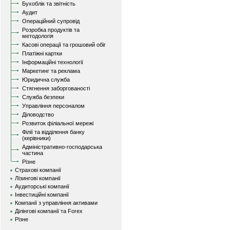
Бухоблік та звітність
Аудит
Операційний супровід
Розробка продуктів та
методологія
Касові операції та грошовий обіг
Платіжні картки
Інформаційні технології
Маркетинг та реклама
Юридична служба
Стягнення заборгованості
Служба безпеки
Управління персоналом
Діловодство
Розвиток філіальної мережі
Філії та відділення банку
(керівники)
Адміністративно-господарська
частина
Різне
Страхові компанії
Лізингові компанії
Аудиторські компанії
Інвестиційні компанії
Компанії з управління активами
Ділінгові компанії та Forex
Різне