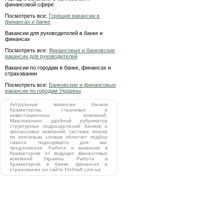
финансовой сфере
Посмотреть все:
Горящие вакансии в
финансах и банке
Вакансии для руководителей в банке и
финансах
Посмотреть все:
Финансовые и банковские
вакансии для руководителей
Вакансии по городам в банке, финансах и
страховании
Посмотреть все:
Банковские и финансовые
вакансии по городам Украины
Актуальные вакансии банков
Краматорска, страховых и
инвестиционных компаний.
Максимально удобный рубрикатор
структурных подразделений банков и
финансовых компаний, система поиска
по ключевым словам облегчит подбор
самого подходящего для вас
предложения. Работа и вакансии в
Краматорске от ведущих финансовых
компаний Украины. Работа в
Краматорске в банке, финансах и
страховании на сайте FinStaff.com.ua