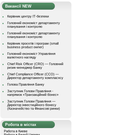
Вакансії NEW
Керівник центру ІТ-безпеки
Головний економіст департаменту
планування і контролю
Головний економіст департаменту
планування і контролю
Керівник проєктів і програм (small
business product owner)
Головний економіст Управління
валютного нагляду
Chief Risk Officer (CRO) — Головний
ризик-менеджер Банку
Chief Compliance Officer (CCO) —
Директор департаменту комплаєнсу
Голова Правління Банку
Заступник Голови Правління -
напрямок «Транзакційний бізнес»
Заступник Голови Правління —
Директор інвестиційного бізнесу
(Казначейство та Фінансові ринки)
Робота в містах
Работа в Киеве
Работа в Белой Церкви