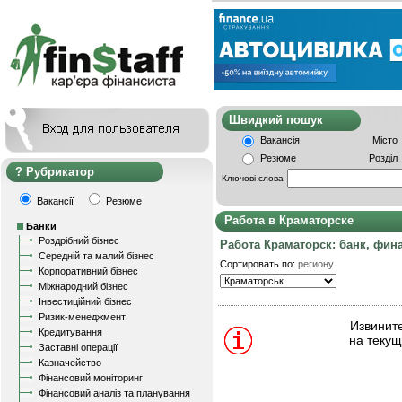
Швидкий пошу
Вакансія
Місто
Резюме
Розділ
Рубрикатор
Ключові слова
Вакансії
Резюме
Работа в Краматорске
Банки
Роздрібний бізнес
Работа Краматорск: банк, фин
Середній та малий бізнес
Сортировать по:
региону
Корпоративний бізнес
Міжнародний бізнес
Інвестиційний бізнес
Ризик-менеджмент
Извините
Кредитування
на текущ
Заставні операції
Казначейство
Фінансовий моніторинг
Фінансовий аналіз та планування