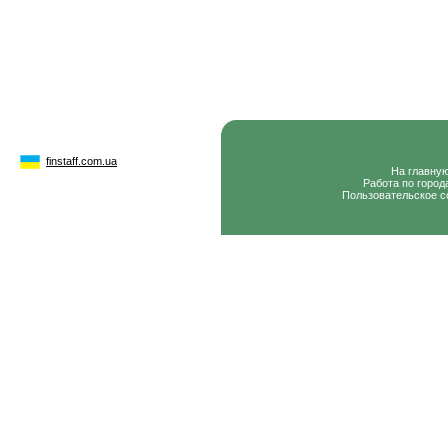
finstaff.com.ua
На главну
Работа по город
Пользовательское с