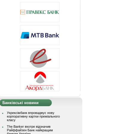
Банківські новини
Укрексімбанк впроваджує нову
корпоративну картки преміального
класу
The Banker вкотре відзначив
Райффайзен Банк найкращим
банком України