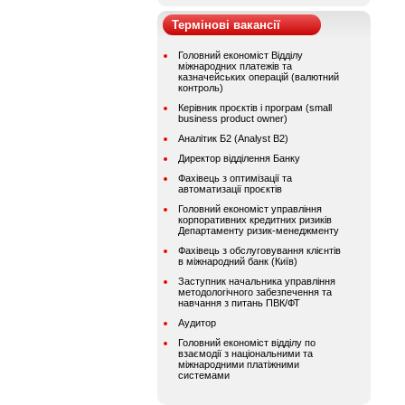
Термінові вакансії
Головний економіст Відділу
міжнародних платежів та
казначейських операцій (валютний
контроль)
Керівник проєктів і програм (small
business product owner)
Аналітик Б2 (Analyst B2)
Директор відділення Банку
Фахівець з оптимізації та
автоматизації проєктів
Головний економіст управління
корпоративних кредитних ризиків
Департаменту ризик-менеджменту
Фахівець з обслуговування клієнтів
в міжнародний банк (Київ)
Заступник начальника управління
методологічного забезпечення та
навчання з питань ПВК/ФТ
Аудитор
Головний економіст відділу по
взаємодії з національними та
міжнародними платіжними
системами