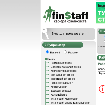
Ш
Рубрикатор
Ключо
Вакансії
Резюме
Раб
Банки
Роздрібний бізнес
Рабо
Середній та малий бізнес
Сорти
Корпоративний бізнес
Міжнародний бізнес
Інвестиційний бізнес
Ризик-менеджмент
Кредитування
Заставні операції
Казначейство
Фінансовий моніторинг
Фінансовий аналіз та планування