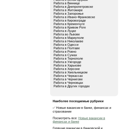
Работа в Виннице
Работа в Днепропетровске
Работа в Житомире
Работа в Запорожье
Работа в Ивано-Франковске
Работа в Кировограде
Работа в Кременчуге
Работа в Кривом Роге
Работа в Луцке
Работа во Львове
Работа в Мариуполе
Работа в Николаеве
Работа в Одессе
Работа в Полтаве
Работа в Ровно
Работа в Сумах
Работа в Тернополе
Работа в Ужгороде
Работа в Харькове
Работа в Херсоне
Работа в Хмельницком
Работа в Черкассах
Работа в Чернигове
Работа в Черновцах
Работа в Других городах
Наиболее посещаемые рубрики
✅ Новые вакансии в банке, финансах и
страховании
Посмотреть все:
Новые вакансии в
финансах и банке
Горящие вакансии в банковской и