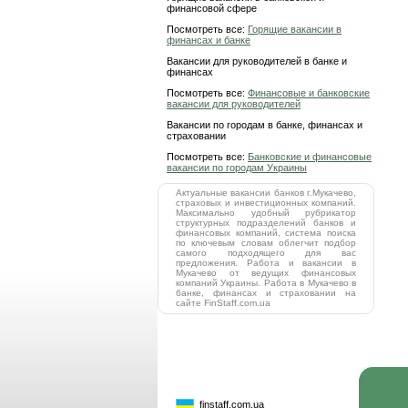
финансовой сфере
Посмотреть все:
Горящие вакансии в
финансах и банке
Вакансии для руководителей в банке и
финансах
Посмотреть все:
Финансовые и банковские
вакансии для руководителей
Вакансии по городам в банке, финансах и
страховании
Посмотреть все:
Банковские и финансовые
вакансии по городам Украины
Актуальные вакансии банков г.Мукачево,
страховых и инвестиционных компаний.
Максимально удобный рубрикатор
структурных подразделений банков и
финансовых компаний, система поиска
по ключевым словам облегчит подбор
самого подходящего для вас
предложения. Работа и вакансии в
Мукачево от ведущих финансовых
компаний Украины. Работа в Мукачево в
банке, финансах и страховании на
сайте FinStaff.com.ua
finstaff.com.ua