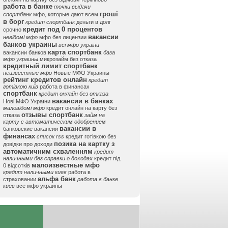
работа в банке
точки выдачи
гроші
спортбанк
мфо, которые дают всем
в борг
кредит спортбанк
деньги в долг
кредит под 0 процентов
срочно
вакансии
невідомі мфо
мфо без лицензии
банков украины
всі мфо україни
карта спортбанк
вакансии банков
база
мфо украины
микрозайм без отказа
кредитный лимит спортбанк
неизвестные мфо
Новые МФО Украины
рейтинг кредитов онлайн
кредит
готівкою київ
работа в финансах
спортбанк
кредит онлайн без отказа
вакансии в банках
Нові МФО України
маловідомі мфо
кредит онлайн на карту без
отзывы спортбанк
отказа
займ на
карту с автоматическим одобрением
вакансии в
банковские вакансии
финансах
список rss
кредит готівкою без
позика на картку з
довідки про доходи
автоматичним схваленням
кредит
наличными без справки о доходах
кредит під
малоизвестные мфо
0 відсотків
кредит наличными киев
работа в
альфа банк
страховании
работа в банке
киев
все мфо украины