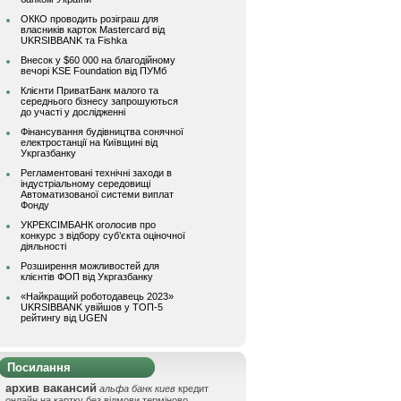
ОККО проводить розіграш для
власників карток Mastercard від
UKRSIBBANK та Fishka
Внесок у $60 000 на благодійному
вечорі KSE Foundation від ПУМб
Клієнти ПриватБанк малого та
середнього бізнесу запрошуються
до участі у дослідженні
Фінансування будівництва сонячної
електростанції на Київщині від
Укргазбанку
Регламентовані технічні заходи в
індустріальному середовищі
Автоматизованої системи виплат
Фонду
УКРЕКСІМБАНК оголосив про
конкурс з відбору суб’єкта оціночної
діяльності
Розширення можливостей для
клієнтів ФОП від Укргазбанку
«Найкращий роботодавець 2023»
UKRSIBBANK увійшов у ТОП-5
рейтингу від UGEN
Посилання
архив вакансий
альфа банк киев
кредит
онлайн на картку без відмови терміново