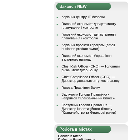
Вакансії NEW
Керівник центру ІТ-безпеки
Головний економіст департаменту
планування і контролю
Головний економіст департаменту
планування і контролю
Керівник проєктів і програм (small
business product owner)
Головний економіст Управління
валютного нагляду
Chief Risk Officer (CRO) — Головний
ризик-менеджер Банку
Chief Compliance Officer (CCO) —
Директор департаменту комплаєнсу
Голова Правління Банку
Заступник Голови Правління -
напрямок «Транзакційний бізнес»
Заступник Голови Правління —
Директор інвестиційного бізнесу
(Казначейство та Фінансові ринки)
Робота в містах
Работа в Киеве
Работа в Белой Церкви