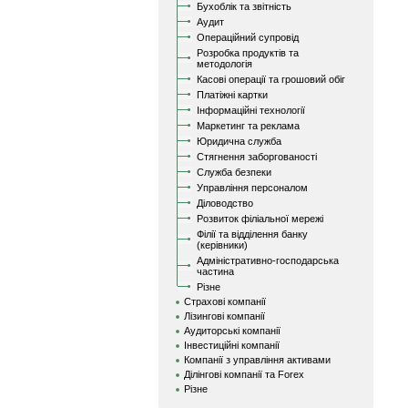
Бухоблік та звітність
Аудит
Операційний супровід
Розробка продуктів та
методологія
Касові операції та грошовий обіг
Платіжні картки
Інформаційні технології
Маркетинг та реклама
Юридична служба
Стягнення заборгованості
Служба безпеки
Управління персоналом
Діловодство
Розвиток філіальної мережі
Філії та відділення банку
(керівники)
Адміністративно-господарська
частина
Різне
Страхові компанії
Лізингові компанії
Аудиторські компанії
Інвестиційні компанії
Компанії з управління активами
Ділінгові компанії та Forex
Різне