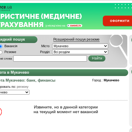
видкий пошук
Розширений пошук резюме
Вакансія
Місто
Резюме
Розділ
ві слова
ота в Мукачево
та Мукачево: банк, финансы
Город :
Мукачево
ровать по:
региону
Извините, но в данной категории
на текущий момент нет вакансий