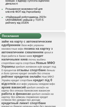
конкурс з відбору суб’єкта оціночної
діяльності
Розширення можливостей для
клієнтів ФОП від Укргазбанку
«Найкращий роботодавець 2023»
UKRSIBBANK увійшов у ТОП-5
рейтингу від UGEN
Посилання
займ на карту с автоматическим
одобрением
база мфо украины
позика на картку з
неизвестные мфо
автоматичним схваленням
гроші в
кредит
борг
работа в банке киев
наличными киев
точки выдачи
Новые МФО
спортбанк
карта спортбанк
Украины
кредит готівкою київ
кредит под
отзывы спортбанк
0 процентов
деньги
в долг срочно
кредит онлайн без отказа
рейтинг кредитов онлайн
Нові МФО
кредит під 0
України
кредит спортбанк
відсотків
все мфо украины
невідомі мфо
архив вакансий
кредит онлайн на
карту без отказа
банковские вакансии
работа в финансах
кредит онлайн на
картку без відмови терміново
кредит
готівкою без довідки про доходи
кредитный лимит спортбанк
вакансии банков украины
мфо без лицензии