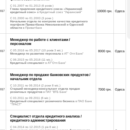
C 01.2007 по 01.2013
(6 років )
Глава правления кредитного союза «Украинский
10000 грн.
Одеса
2017
кредитный союз»
в Кредитный союз "Украинский"
C 01.2000 по 01.2003
(3 роки )
Начальник отдела по контролю качества кредитного
портфеля Приватбанка Николаевской и Одесской
области
в Приватбанк
Менеджер по работе с клиентами /
персоналом
C 05.2016 по 05.2017
(10 років 3 міс.)
8000 грн.
Одеса
2017
Менеджер по развитию персонала
в АТ" Отп Банк"
C 06.2015 по 05.2016
(11 міс.)
Кредитный специалист
в АТ"Отп Банк"
Менеджер по продаже банковских продуктов /
начальник отдела
C 10.2011 по 06.2014
(2 роки 8 міс.)
Старший менеджер-консультант отдела продаж
7000 грн.
Одеса
2017
розничных продуктов
в ПАТ "ВТБ Банк"
C 03.2011 по 09.2011
(6 міс.)
Кредитный специалист розничного бизнеса
в ПАО Банк
"ТРАСТ"
Специалист отдела кредитного анализа /
кредитного администрирования
C 04.2014 по 12.2015
(1 рік 8 міс.)