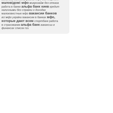
маловідомі мфо
микрозайм без отказа
альфа банк киев
работа в банке
кредит
наличными без справки о доходах
вакансии банков
малоизвестные мфо
мфо,
всі мфо україни
вакансии в банках
которые дают всем
спортбанк
работа
альфа банк
в страховании
вакансии в
финансах
список rss