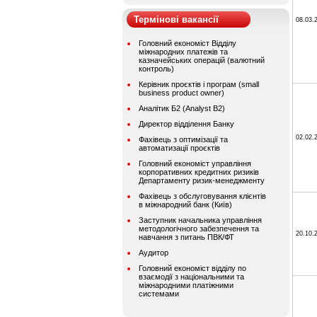
Термінові вакансії
08.03.
Головний економіст Відділу
міжнародних платежів та
казначейських операцій (валютний
контроль)
Керівник проєктів і програм (small
business product owner)
Аналітик Б2 (Analyst B2)
Директор відділення Банку
02.02.
Фахівець з оптимізації та
автоматизації проєктів
Головний економіст управління
корпоративних кредитних ризиків
Департаменту ризик-менеджменту
Фахівець з обслуговування клієнтів
в міжнародний банк (Київ)
Заступник начальника управління
методологічного забезпечення та
20.10.
навчання з питань ПВК/ФТ
Аудитор
Головний економіст відділу по
взаємодії з національними та
міжнародними платіжними
системами