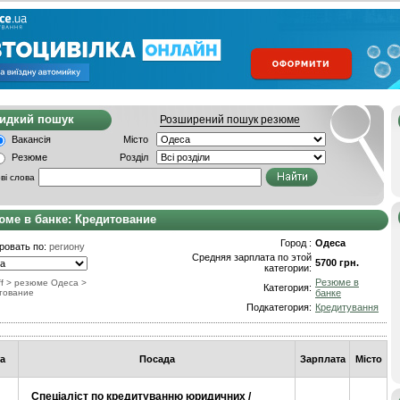
видкий пошук
Розширений пошук резюме
Вакансія
Місто
Резюме
Розділ
ві слова
юме в банке: Кредитование
Город :
Одеса
ровать по:
региону
Средняя зарплата по этой
5700 грн.
категории:
Резюме в
f
> резюме Одеса
>
Категория:
тование
банке
Подкатегория:
Кредитування
а
Посада
Зарплата
Місто
Спеціаліст по кредитуванню юридичних /