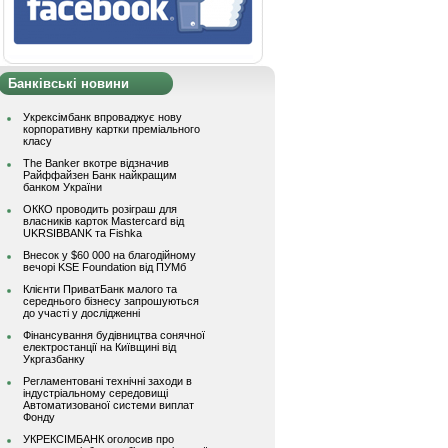
Банківські новини
Укрексімбанк впроваджує нову
корпоративну картки преміального
класу
The Banker вкотре відзначив
Райффайзен Банк найкращим
банком України
ОККО проводить розіграш для
власників карток Mastercard від
UKRSIBBANK та Fishka
Внесок у $60 000 на благодійному
вечорі KSE Foundation від ПУМб
Клієнти ПриватБанк малого та
середнього бізнесу запрошуються
до участі у дослідженні
Фінансування будівництва сонячної
електростанції на Київщині від
Укргазбанку
Регламентовані технічні заходи в
індустріальному середовищі
Автоматизованої системи виплат
Фонду
УКРЕКСІМБАНК оголосив про