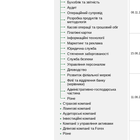
Бухоблік та звітність
Аудит
Операційний супровід
06.11.
Розробка продуктів та
методологія
Касові операції та грошовий обіг
Платіжні картки
Інформаційні технології
Маркетинг та реклама
Юридична служба
Стягнення заборгованості
15.06.
Служба безпеки
Управління персоналом
Діловодство
Розвиток філіальної мережі
Філії та відділення банку
(керівники)
Адміністративно-господарська
частина
11.06.
Різне
Страхові компанії
Лізингові компанії
Аудиторські компанії
Інвестиційні компанії
Компанії з управління активами
Ділінгові компанії та Forex
Різне