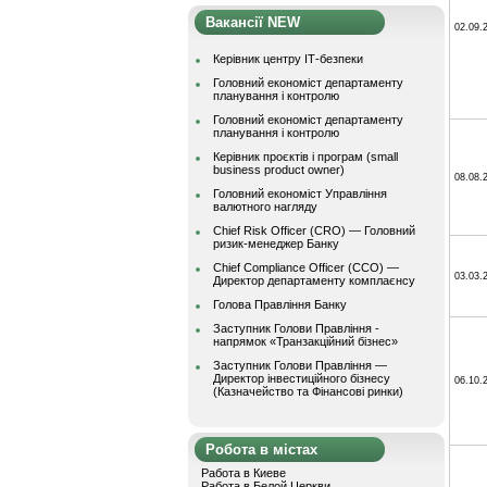
Вакансії NEW
02.09.
Керівник центру ІТ-безпеки
Головний економіст департаменту
планування і контролю
Головний економіст департаменту
планування і контролю
Керівник проєктів і програм (small
business product owner)
08.08.
Головний економіст Управління
валютного нагляду
Chief Risk Officer (CRO) — Головний
ризик-менеджер Банку
Chief Compliance Officer (CCO) —
03.03.
Директор департаменту комплаєнсу
Голова Правління Банку
Заступник Голови Правління -
напрямок «Транзакційний бізнес»
Заступник Голови Правління —
Директор інвестиційного бізнесу
06.10.
(Казначейство та Фінансові ринки)
Робота в містах
Работа в Киеве
Работа в Белой Церкви