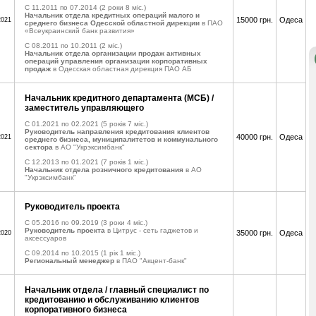
C 11.2011 по 07.2014
(2 роки 8 міс.)
Начальник отдела кредитных операций малого и
15000 грн.
Одеса
2021
среднего бизнеса Одесской областной дирекции
в ПАО
«Всеукраинский банк развития»
C 08.2011 по 10.2011
(2 міс.)
Начальник отдела организации продаж активных
операций управления организации корпоративных
продаж
в Одесская областная дирекция ПАО АБ
Начальник кредитного департамента (МСБ) /
заместитель управляющего
C 01.2021 по 02.2021
(5 років 7 міс.)
Руководитель направления кредитования клиентов
40000 грн.
Одеса
2021
среднего бизнеса, муниципалитетов и коммунального
сектора
в АО "Укрэксимбанк"
C 12.2013 по 01.2021
(7 років 1 міс.)
Начальник отдела розничного кредитования
в АО
"Укрэксимбанк"
Руководитель проекта
C 05.2016 по 09.2019
(3 роки 4 міс.)
Руководитель проекта
в Цитрус - сеть гаджетов и
35000 грн.
Одеса
2020
аксессуаров
C 09.2014 по 10.2015
(1 рік 1 міс.)
Региональный менеджер
в ПАО "Акцент-банк"
Начальник отдела / главный специалист по
кредитованию и обслуживанию клиентов
корпоративного бизнеса