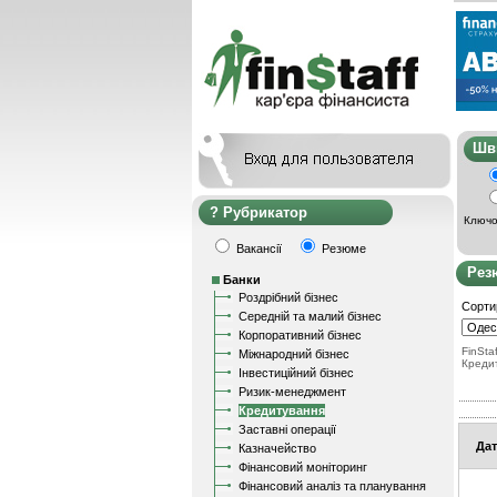
Ш
Рубрикатор
Ключо
Вакансії
Резюме
Рез
Банки
Роздрібний бізнес
Сорти
Середній та малий бізнес
Корпоративний бізнес
FinStaf
Міжнародний бізнес
Креди
Інвестиційний бізнес
Ризик-менеджмент
Кредитування
Заставні операції
Дат
Казначейство
Фінансовий моніторинг
Фінансовий аналіз та планування