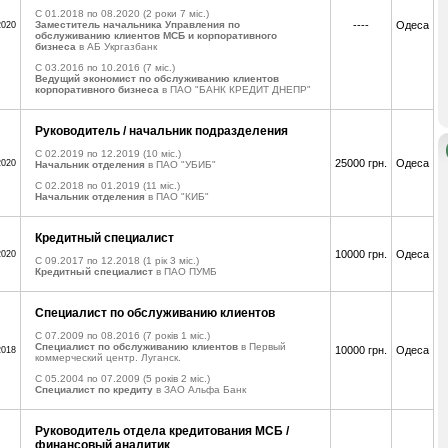
C 01.2018 по 08.2020
(2 роки 7 міс.)
Заместитель начальника Управления по
----
Одеса
2020
обслуживанию клиентов МСБ и корпоративного
бизнеса
в АБ Укргазбанк
C 03.2016 по 10.2016
(7 міс.)
Ведущий экономист по обслуживанию клиентов
корпоративного бизнеса
в ПАО "БАНК КРЕДИТ ДНЕПР"
Руководитель / начальник подразделения
C 02.2019 по 12.2019
(10 міс.)
25000 грн.
Одеса
2020
Начальник отделения
в ПАО "УБИБ"
C 02.2018 по 01.2019
(11 міс.)
Начальник отделения
в ПАО "КИБ"
Кредитный специалист
10000 грн.
Одеса
2020
C 09.2017 по 12.2018
(1 рік 3 міс.)
Кредитный специалист
в ПАО ПУМБ
Специалист по обслуживанию клиентов
C 07.2009 по 08.2016
(7 років 1 міс.)
Специалист по обслуживанию клиентов
в Первый
10000 грн.
Одеса
2018
коммерческий центр. Луганск.
C 05.2004 по 07.2009
(5 років 2 міс.)
Специалист по кредиту
в ЗАО Альфа Банк
Руководитель отдела кредитования МСБ /
финансовый аналитик