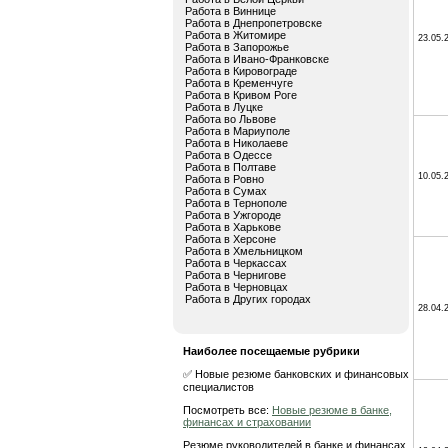
Работа в Виннице
Работа в Днепропетровске
Работа в Житомире
23.05.
Работа в Запорожье
Работа в Ивано-Франковске
Работа в Кировограде
Работа в Кременчуге
Работа в Кривом Роге
Работа в Луцке
Работа во Львове
Работа в Мариуполе
Работа в Николаеве
Работа в Одессе
Работа в Полтаве
10.05.
Работа в Ровно
Работа в Сумах
Работа в Тернополе
Работа в Ужгороде
Работа в Харькове
Работа в Херсоне
Работа в Хмельницком
Работа в Черкассах
Работа в Чернигове
Работа в Черновцах
Работа в Других городах
28.04.
Наиболее посещаемые рубрики
✅ Новые резюме банковских и финансовых
специалистов
Посмотреть все:
Новые резюме в банке,
финансах и страховании
Резюме руководителей в банке и финансах