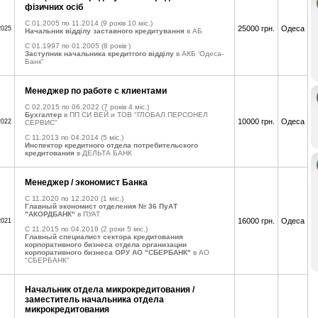
фізичних осіб
C 01.2005 по 11.2014
(9 років 10 міс.)
25000 грн.
Одеса
2025
Начальник відділу заставного кредитування
в АБ
C 01.1997 по 01.2005
(8 років )
Заступник начальника кредитгого відділу
в АКБ 'Одеса-
Банк"
Менеджер по работе с клиентами
C 02.2015 по 06.2022
(7 років 4 міс.)
Бухгалтер
в ПП СИ ВЕЙ и ТОВ "ГЛОБАЛ ПЕРСОНЕЛ
10000 грн.
Одеса
2022
СЕРВИС"
C 11.2013 по 04.2014
(5 міс.)
Инспектор кредитного отдела потребительского
кредитования
в ДЕЛЬТА БАНК
Менеджер / экономист Банка
C 11.2020 по 12.2020
(1 міс.)
Главный экономист отделения № 36 ПуАТ
"АКОРДБАНК"
в ПУАТ
16000 грн.
Одеса
2021
C 11.2015 по 04.2018
(2 роки 5 міс.)
Главный специалист сектора кредитования
корпоративного бизнеса отдела организации
корпоративного бизнеса ОРУ АО "СБЕРБАНК"
в АО
"СБЕРБАНК"
Начальник отдела микрокредитования /
заместитель начальника отдела
микрокредитования