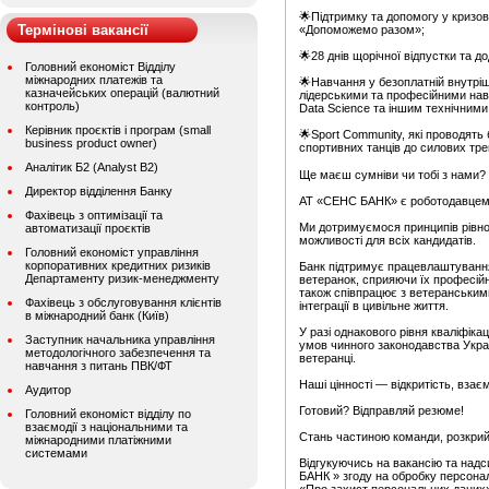
🌟Підтримку та допомогу у кризов
Термінові вакансії
«Допоможемо разом»;
🌟28 днів щорічної відпустки та до
Головний економіст Відділу
міжнародних платежів та
🌟Навчання у безоплатній внутрі
казначейських операцій (валютний
лідерськими та професійними на
контроль)
Data Science та іншим технічними
Керівник проєктів і програм (small
🌟Sport Community, які проводять
business product owner)
спортивних танців до силових тр
Аналітик Б2 (Analyst B2)
Ще маєш сумніви чи тобі з нами?
Директор відділення Банку
АТ «СЕНС БАНК» є роботодавцем, 
Фахівець з оптимізації та
Ми дотримуємося принципів рівнос
автоматизації проєктів
можливості для всіх кандидатів.
Головний економіст управління
корпоративних кредитних ризиків
Банк підтримує працевлаштування
Департаменту ризик-менеджменту
ветеранок, сприяючи їх професійн
також співпрацює з ветеранськими
Фахівець з обслуговування клієнтів
інтеграції в цивільне життя.
в міжнародний банк (Київ)
У разі однакового рівня кваліфіка
Заступник начальника управління
умов чинного законодавства Укра
методологічного забезпечення та
ветеранці.
навчання з питань ПВК/ФТ
Наші цінності — відкритість, взає
Аудитор
Готовий? Відправляй резюме!
Головний економіст відділу по
взаємодії з національними та
Стань частиною команди, розкрий 
міжнародними платіжними
системами
Відгукуючись на вакансію та над
БАНК » згоду на обробку персонал