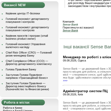
«Про захист персональних даних
для розгляду Вашої кандидатури 
Вакансії NEW
законодавством і внутрішніми пр
Керівник центру ІТ-безпеки
Головний економіст департаменту
Компанія:
планування і контролю
Sense Bank
Головний економіст департаменту
Переглянути всі вакансії
планування і контролю
Sense Bank
Керівник проєктів і програм (small
business product owner)
Головний економіст Управління
Інші вакансії Sense Ba
валютного нагляду
Chief Risk Officer (CRO) — Головний
ризик-менеджер Банку
Менеджер по роботі з кліє
09.08.2026, Одеса
Chief Compliance Officer (CCO) —
Директор департаменту комплаєнсу
Sense Bank — це державний банк з 30 
Голова Правління Банку
просто місцем для роботи, а спільно
місії — створювати сенси, щоб здійсн
Заступник Голови Правління -
яка буде: здійснювати сервісне обслуг
напрямок «Транзакційний бізнес»
>>>
Заступник Голови Правління —
Директор інвестиційного бізнесу
(Казначейство та Фінансові ринки)
Адміністратор систем ПЦ
09.08.2026, Київ
Робота в містах
Sense Bank — це державний банк з 30 
просто місцем для роботи, а спільно
Работа в Киеве
місії - створювати сенси, щоб здійсн
Работа в Белой Церкви