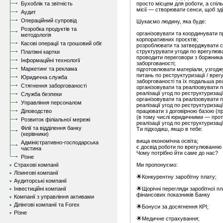
Бухоблік та звітність
просто місцем для роботи, а спіл
місії — створювати сенси, щоб зді
Аудит
Операційний супровід
Шукаємо людину, яка буде:
Розробка продуктів та
організовувати та координувати 
методологія
корпоративних проєктів;
Касові операції та грошовий обіг
розроблювати та затверджувати ст
структурувати угоди по врегулюва
Платіжні картки
проводити переговори з боржник
Інформаційні технології
заборгованості;
Маркетинг та реклама
підготовлювати матеріали, узгодж
питань по реструктуризації / вре
Юридична служба
заборгованості та їх подальша реа
Стягнення заборгованості
організовувати та реалізовувати 
реалізації угод по реструктуризац
Служба безпеки
організовувати та реалізовувати 
Управління персоналом
реалізації угод по реструктуризац
Діловодство
працювати з договірною базою (п
(в тому числі юридичними — прот
Розвиток філіальної мережі
реалізації угод по реструктуризац
Філії та відділення банку
Ти підходиш, якщо в тебе:
(керівники)
вища економічна освіта;
Адміністративно-господарська
є досвід роботи по врегулюванню
частина
Чому потрібно йти саме до нас?
Різне
Страхові компанії
Ми пропонуємо:
Лізингові компанії
🌟Конкурентну заробітну плату;
Аудиторські компанії
Інвестиційні компанії
🌟Щорічні перегляди заробітної пл
фінансових показників Банку
Компанії з управління активами
Ділінгові компанії та Forex
🌟Бонуси за досягнення КРІ;
Різне
🌟Медичне страхування;