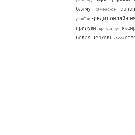
бахмут
терно
каменское
кредит онлайн на
україни
прилуки
каси
кременчуг
белая церковь
сев
изюм