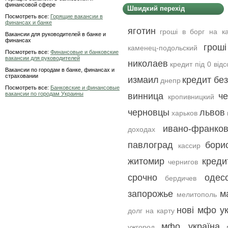
финансовой сфере
Швидкий перехід
Посмотреть все:
Горящие вакансии в
финансах и банке
яготин
гроші в борг на ка
Вакансии для руководителей в банке и
финансах
грош
каменец-подольский
Посмотреть все:
Финансовые и банковские
вакансии для руководителей
николаев
кредит під 0 відс
Вакансии по городам в банке, финансах и
страховании
измаил
кредит бе
днепр
Посмотреть все:
Банковские и финансовые
вакансии по городам Украины
винница
ч
кропивницкий
черновцы
львов
харьков
ивано-франков
доходах
павлоград
бори
кассир
житомир
креди
чернигов
срочно
одес
бердичев
запорожье
м
мелитополь
нові мфо у
долг на карту
мфо україна
ужгород