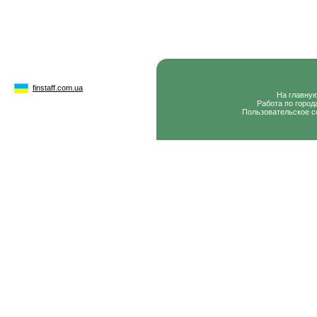
finstaff.com.ua
На главну
Работа по город
Пользовательское с