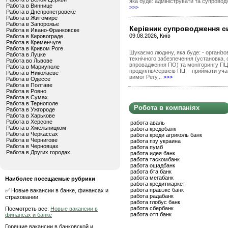
яка буде: адмініструвати та супровод
Работа в Виннице
>>>
Работа в Днепропетровске
Работа в Житомире
Работа в Запорожье
Керівник супроводження с
Работа в Ивано-Франковске
09.08.2026, Київ
Работа в Кировограде
Работа в Кременчуге
Работа в Кривом Роге
Шукаємо людину, яка буде: - організо
Работа в Луцке
технічного забезпечення (установка,
Работа во Львове
впровадження ПО) та моніторингу ПЦ
Работа в Мариуполе
продуктів/сервісів ПЦ; - приймати уч
Работа в Николаеве
вимог Регу...
>>>
Работа в Одессе
Работа в Полтаве
Работа в Ровно
Работа в Сумах
Работа в Тернополе
Робота в компаніях
Работа в Ужгороде
Работа в Харькове
Работа в Херсоне
работа аваль
Работа в Хмельницком
работа кредобанк
Работа в Черкассах
работа креди агриколь банк
Работа в Чернигове
работа пзу украина
Работа в Черновцах
работа пумб
Работа в Других городах
работа идея банк
работа таскомбанк
работа ощадбанк
работа бта банк
работа мегабанк
Наиболее посещаемые рубрики
работа кредитмаркет
работа правэкс банк
✅ Новые вакансии в банке, финансах и
работа радабанк
страховании
работа глобус банк
работа сбербанк
Посмотреть все:
Новые вакансии в
работа отп банк
финансах и банке
Горящие вакансии в банковской и