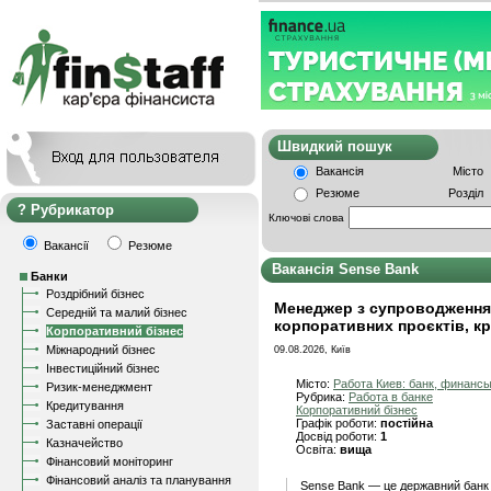
Швидкий пошу
Вакансія
Місто
Резюме
Розділ
Рубрикатор
Ключові слова
Вакансії
Резюме
Вакансія Sense Bank
Банки
Роздрібний бізнес
Менеджер з супроводження
Середній та малий бізнес
корпоративних проєктів, к
Корпоративний бізнес
Міжнародний бізнес
09.08.2026, Київ
Інвестиційний бізнес
Місто:
Работа Киев: банк, финанс
Ризик-менеджмент
Рубрика:
Работа в банке
Кредитування
Корпоративний бізнес
Графік роботи:
постійна
Заставні операції
Досвід роботи:
1
Казначейство
Освіта:
вища
Фінансовий моніторинг
Фінансовий аналіз та планування
Sense Bank — це державний банк з