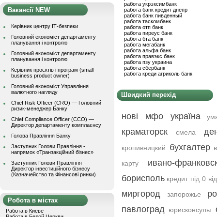
работа укрэксимбанк
Вакансії NEW
работа банк кредит днепр
работа банк пивденный
работа таскомбанк
Керівник центру ІТ-безпеки
работа отп банк
работа пиреус банк
Головний економіст департаменту
работа бта банк
планування і контролю
работа мегабанк
работа альфа банк
Головний економіст департаменту
работа правэкс банк
планування і контролю
работа пзу украина
работа сбербанк
Керівник проєктів і програм (small
работа креди агриколь банк
business product owner)
Головний економіст Управління
валютного нагляду
Швидкий перехід
Chief Risk Officer (CRO) — Головний
ризик-менеджер Банку
нові мфо україна
ум
Chief Compliance Officer (CCO) —
Директор департаменту комплаєнсу
краматорск
де
смела
Голова Правління Банку
бухгалтер
Заступник Голови Правління -
кропивницкий
напрямок «Транзакційний бізнес»
ивано-франковс
карту
Заступник Голови Правління —
Директор інвестиційного бізнесу
(Казначейство та Фінансові ринки)
борисполь
кредит під 0 від
миргород
р
запорожье
Робота в містах
павлоград
юрисконсульт
Работа в Киеве
Работа в Белой Церкви