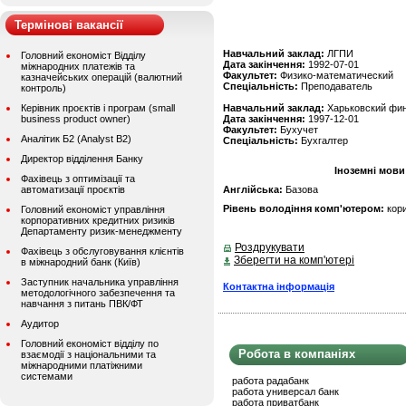
Термінові вакансії
Навчальний заклад:
ЛГПИ
Головний економіст Відділу
Дата закінчення:
1992-07-01
міжнародних платежів та
Факультет:
Физико-математический
казначейських операцій (валютний
Спеціальність:
Преподаватель
контроль)
Керівник проєктів і програм (small
Навчальний заклад:
Харьковский фин
business product owner)
Дата закінчення:
1997-12-01
Факультет:
Бухучет
Аналітик Б2 (Analyst B2)
Спеціальність:
Бухгалтер
Директор відділення Банку
Іноземні мови
Фахівець з оптимізації та
автоматизації проєктів
Англійська:
Базова
Рівень володіння комп'ютером:
кор
Головний економіст управління
корпоративних кредитних ризиків
Департаменту ризик-менеджменту
Роздрукувати
Фахівець з обслуговування клієнтів
Зберегти на комп'ютері
в міжнародний банк (Київ)
Заступник начальника управління
Контактна інформація
методологічного забезпечення та
навчання з питань ПВК/ФТ
Аудитор
Головний економіст відділу по
Робота в компаніях
взаємодії з національними та
міжнародними платіжними
системами
работа радабанк
работа универсал банк
работа приватбанк