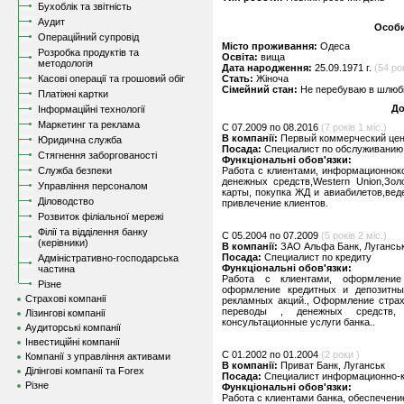
Бухоблік та звітність
Аудит
Особи
Операційний супровід
Місто проживання:
Одеса
Розробка продуктів та
Освіта:
вища
методологія
Дата народження:
25.09.1971 г.
(54 ро
Касові операції та грошовий обіг
Стать:
Жіноча
Сімейний стан:
Не перебуваю в шлюбі,
Платіжні картки
До
Інформаційні технології
Маркетинг та реклама
C 07.2009 по 08.2016
(7 років 1 міс.)
В компанії:
Первый коммерческий цент
Юридична служба
Посада:
Специалист по обслуживанию
Стягнення заборгованості
Функціональні обов'язки:
Служба безпеки
Работа с клиентами, информационнок
денежных средств,Western Union,Зол
Управління персоналом
карты, покупка ЖД и авиабилетов,вед
Діловодство
привлечение клиентов.
Розвиток філіальної мережі
Філії та відділення банку
C 05.2004 по 07.2009
(5 років 2 міс.)
(керівники)
В компанії:
ЗАО Альфа Банк, Лугансь
Посада:
Специалист по кредиту
Адміністративно-господарська
Функціональні обов'язки:
частина
Работа с клиентами, оформление 
Різне
оформление кредитных и депозитных
Страхові компанії
рекламных акций., Оформление страх
переводы , денежных средств,
Лізингові компанії
консультационные услуги банка..
Аудиторські компанії
Інвестиційні компанії
C 01.2002 по 01.2004
(2 роки )
Компанії з управління активами
В компанії:
Приват Банк, Луганськ
Ділінгові компанії та Forex
Посада:
Специалист информационно-к
Різне
Функціональні обов'язки:
Работа с клиентами банка, обеспечени