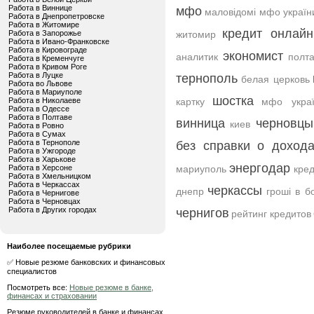
Работа в Виннице
мфо
маловідомі мфо україн
Работа в Днепропетровске
Работа в Житомире
кредит онлайн
Работа в Запорожье
житомир
Работа в Ивано-Франковске
Работа в Кировограде
экономист
аналитик
полт
Работа в Кременчуге
Работа в Кривом Роге
Работа в Луцке
тернополь
белая церковь
Работа во Львове
Работа в Мариуполе
шостка
Работа в Николаеве
картку
мфо украї
Работа в Одессе
Работа в Полтаве
винница
черновцы
киев
Работа в Ровно
Работа в Сумах
Работа в Тернополе
без справки о дохода
Работа в Ужгороде
Работа в Харькове
энергодар
Работа в Херсоне
мариуполь
кред
Работа в Хмельницком
Работа в Черкассах
черкассы
днепр
гроші в б
Работа в Чернигове
Работа в Черновцах
Работа в Других городах
чернигов
рейтинг кредитов
Наиболее посещаемые рубрики
✅ Новые резюме банковских и финансовых
специалистов
Посмотреть все:
Новые резюме в банке,
финансах и страховании
Резюме руководителей в банке и финансах