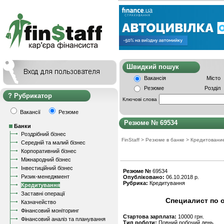
Швидкий пошу
Вакансія
Місто
Резюме
Розділ
Рубрикатор
Ключові слова
Вакансії
Резюме
Резюме № 69534
Банки
Роздрібний бізнес
FinStaff
>
Резюме в банке
>
Кредитовани
Середній та малий бізнес
Корпоративний бізнес
Міжнародний бізнес
Інвестиційний бізнес
Резюме №
69534
Ризик-менеджмент
Опубліковано:
06.10.2018 р.
Рубрика:
Кредитування
Кредитування
Заставні операції
Специалист по 
Казначейство
Фінансовий моніторинг
Стартова зарплата:
10000 грн.
Фінансовий аналіз та планування
Тип роботи:
Повний робочий день