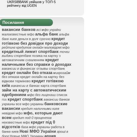
UKRSIBBANK увійшов у ТОП-5
рейтингу від UGEN
Посилання
вакансии банков
всі мфо україни
альфа банк
малоизвестные мфо
альфа
кредит
банк киев
деньги в долг срочно
готівкою без довідки про доходи
рейтинг кредитов онлайн
маловідомі мфо
кредитный лимит спортбанк
точки
выдачи спортбанк
позика на картку з
кредит
автоматичним схваленням
наличными без справки о доходах
вакансии в финансах
отзывы спортбанк
кредит онлайн без отказа
микрозайм
без отказа
кредит онлайн на картку без
кредит готівкою
відмови терміново
київ
вакансии в банках
карта спортбанк
займ на карту с автоматическим
одобрением
мфо без лицензии
список
кредит спортбанк
rss
вакансии банков
банковские
украины
все мфо украины
вакансии
кредит наличными киев
мфо, которые дают
невідомі мфо
всем
кредит под 0 процентов
кредит під 0
неизвестные мфо
відсотків
база мфо украины
работа в
Нові МФО України
банке киев
гроші в
архив
борг
Новые МФО Украины