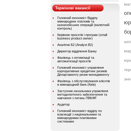
мал
Термінові вакансії
оп
Головний економіст Відділу
міжнародних платежів та
юр
казначейських операцій (валютний
контроль)
бо
Керівник проєктів і програм (small
business product owner)
шос
Аналітик Б2 (Analyst B2)
мар
Директор відділення Банку
Фахівець з оптимізації та
юри
автоматизації проєктів
Головний економіст управління
тер
корпоративних кредитних ризиків
Департаменту ризик-менеджменту
эне
Фахівець з обслуговування клієнтів
в міжнародний банк (Київ)
Заступник начальника управління
методологічного забезпечення та
навчання з питань ПВК/ФТ
Аудитор
Головний економіст відділу по
взаємодії з національними та
міжнародними платіжними
системами