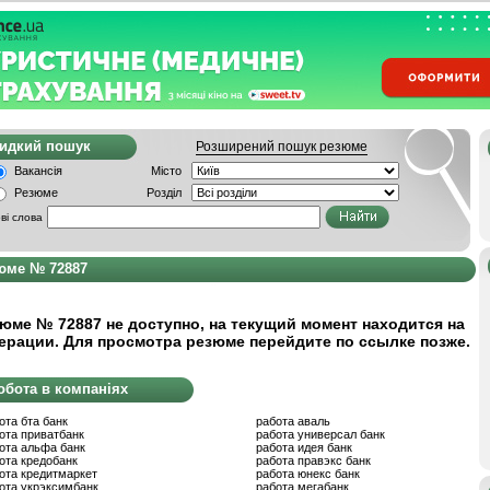
видкий пошук
Розширений пошук резюме
Вакансія
Місто
Резюме
Розділ
ві слова
юме № 72887
юме № 72887 не доступно, на текущий момент находится на
ерации. Для просмотра резюме перейдите по ссылке позже.
обота в компаніях
ота бта банк
работа аваль
ота приватбанк
работа универсал банк
ота альфа банк
работа идея банк
ота кредобанк
работа правэкс банк
ота кредитмаркет
работа юнекс банк
ота укрэксимбанк
работа мегабанк