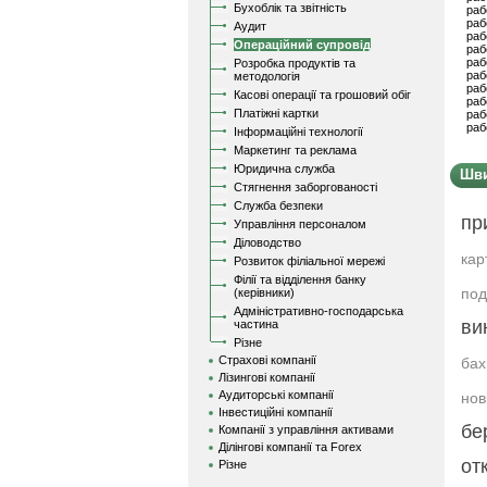
Бухоблік та звітність
раб
раб
Аудит
раб
Операційний супровід
раб
раб
Розробка продуктів та
раб
методологія
раб
Касові операції та грошовий обіг
раб
Платіжні картки
раб
раб
Інформаційні технології
Маркетинг та реклама
Юридична служба
Шви
Стягнення заборгованості
Служба безпеки
пр
Управління персоналом
Діловодство
кар
Розвиток філіальної мережі
Філії та відділення банку
под
(керівники)
Адміністративно-господарська
ви
частина
Різне
Страхові компанії
бах
Лізингові компанії
Аудиторські компанії
но
Інвестиційні компанії
бе
Компанії з управління активами
Ділінгові компанії та Forex
от
Різне