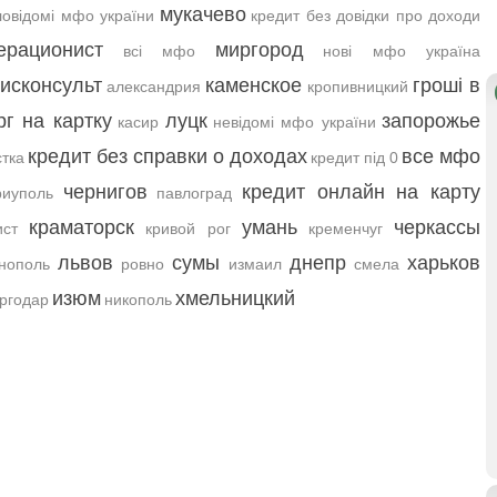
мукачево
овідомі мфо україни
кредит без довідки про доходи
ерационист
миргород
всі мфо
нові мфо україна
исконсульт
каменское
гроші в
александрия
кропивницкий
рг на картку
луцк
запорожье
касир
невідомі мфо україни
кредит без справки о доходах
все мфо
тка
кредит під 0
чернигов
кредит онлайн на карту
иуполь
павлоград
краматорск
умань
черкассы
ст
кривой рог
кременчуг
львов
сумы
днепр
харьков
нополь
ровно
измаил
смела
изюм
хмельницкий
ргодар
никополь