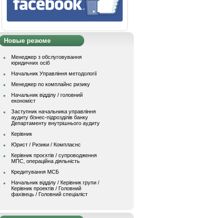
Новые резюме
Менеджер з обслуговування
юридичних осіб
Начальник Управління методології
Менеджер по комплайнс ризику
Начальник відділу / головний
економіст
Заступник начальника управління
аудиту бізнес-підрозділів банку
Департаменту внутрішнього аудиту
Керівник
Юрист / Ризики / Комплаєнс
Керівник проєктів / супроводження
МПС, операційна діяльність
Кредитування МСБ
Начальник вiддiлу / Керівник групи /
Керівник проектів / Головний
фахівець / Головний спеціаліст