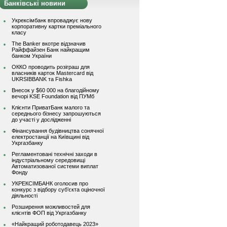
Банківські новини
Укрексімбанк впроваджує нову
корпоративну картки преміального
класу
The Banker вкотре відзначив
Райффайзен Банк найкращим
банком України
ОККО проводить розіграш для
власників карток Mastercard від
UKRSIBBANK та Fishka
Внесок у $60 000 на благодійному
вечорі KSE Foundation від ПУМб
Клієнти ПриватБанк малого та
середнього бізнесу запрошуються
до участі у дослідженні
Фінансування будівництва сонячної
електростанції на Київщині від
Укргазбанку
Регламентовані технічні заходи в
індустріальному середовищі
Автоматизованої системи виплат
Фонду
УКРЕКСІМБАНК оголосив про
конкурс з відбору суб’єкта оціночної
діяльності
Розширення можливостей для
клієнтів ФОП від Укргазбанку
«Найкращий роботодавець 2023»