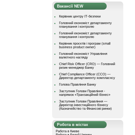
Вакансії NEW
Керівник центру ІТ-безпеки
Головний економіст департаменту
планування і контролю
Головний економіст департаменту
планування і контролю
Керівник проєктів і програм (small
business product owner)
Головний економіст Управління
валютного нагляду
Chief Risk Officer (CRO) — Головний
ризик-менеджер Банку
Chief Compliance Officer (CCO) —
Директор департаменту комплаєнсу
Голова Правління Банку
Заступник Голови Правління -
напрямок «Транзакційний бізнес»
Заступник Голови Правління —
Директор інвестиційного бізнесу
(Казначейство та Фінансові ринки)
Робота в містах
Работа в Киеве
Работа в Белой Церкви