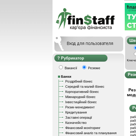
Ш
Рубрикатор
Ключо
Вакансії
Резюме
Рез
Банки
Роздрібний бізнес
Середній та малий бізнес
Рез
Корпоративний бізнес
мод
Міжнародний бізнес
Інвестиційний бізнес
Ризик-менеджмент
Р
Кредитування
раб
Заставні операції
раб
Казначейство
раб
Фінансовий моніторинг
раб
раб
Фінансовий аналіз та планування
раб