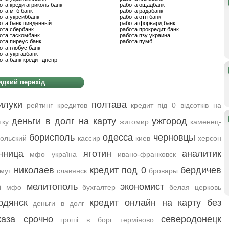
ота креди агриколь банк
работа ощадбанк
ота мтб банк
работа радабанк
ота укрсиббанк
работа отп банк
ота банк пивденный
работа форвард банк
ота сбербанк
работа прокредит банк
ота таскомбанк
работа пзу украина
ота пиреус банк
работа пумб
ота глобус банк
ота укргазбанк
ота банк кредит днепр
дкий перехід
илуки
полтава
рейтинг кредитов
кредит під 0 відсотків на
деньги в долг на карту
ужгород
тку
житомир
каменец-
борисполь
одесса
черновцы
ольский
кассир
киев
херсон
нница
яготин
аналитик
мфо україна
ивано-франковск
николаев
кредит под 0
бердичев
мут
славянск
бровары
мелитополь
экономист
ві мфо
бухгалтер
белая церковь
рдянск
кредит онлайн на карту без
деньги в долг
каза срочно
северодонецк
гроші в борг терміново