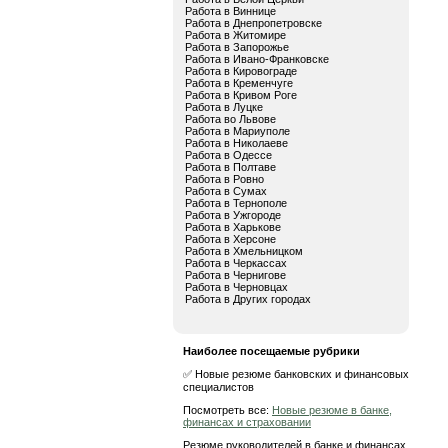
Работа в Виннице
Работа в Днепропетровске
Работа в Житомире
Работа в Запорожье
Работа в Ивано-Франковске
Работа в Кировограде
Работа в Кременчуге
Работа в Кривом Роге
Работа в Луцке
Работа во Львове
Работа в Мариуполе
Работа в Николаеве
Работа в Одессе
Работа в Полтаве
Работа в Ровно
Работа в Сумах
Работа в Тернополе
Работа в Ужгороде
Работа в Харькове
Работа в Херсоне
Работа в Хмельницком
Работа в Черкассах
Работа в Чернигове
Работа в Черновцах
Работа в Других городах
Наиболее посещаемые рубрики
✅ Новые резюме банковских и финансовых
специалистов
Посмотреть все:
Новые резюме в банке,
финансах и страховании
Резюме руководителей в банке и финансах