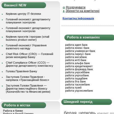
Вакансії NEW
Роздрукувати
Зберегти на комп'ютері
Керівник центру ІТ-безпеки
Контактна інформація
Головний економіст департаменту
планування і контролю
Головний економіст департаменту
планування і контролю
Керівник проєктів і програм (small
Робота в компаніях
business product owner)
работа идея банк
Головний економіст Управління
работа юнекс банк
валютного нагляду
работа универсал банк
Chief Risk Officer (CRO) — Головний
работа пиреус банк
ризик-менеджер Банку
работа мегабанк
работа мтб банк
Chief Compliance Officer (CCO) —
работа альфа банк
Директор департаменту комплаєнсу
работа кредитмаркет
работа форвард банк
Голова Правління Банку
работа укрсиббанк
работа укргазбанк
Заступник Голови Правління -
работа ощадбанк
напрямок «Транзакційний бізнес»
работа бта банк
работа таскомбанк
Заступник Голови Правління —
работа пумб
Директор інвестиційного бізнесу
работа укрэксимбанк
(Казначейство та Фінансові ринки)
Швидкий перехід
Робота в містах
Работа в Киеве
белая церковь
кредит пі
Работа в Белой Церкви