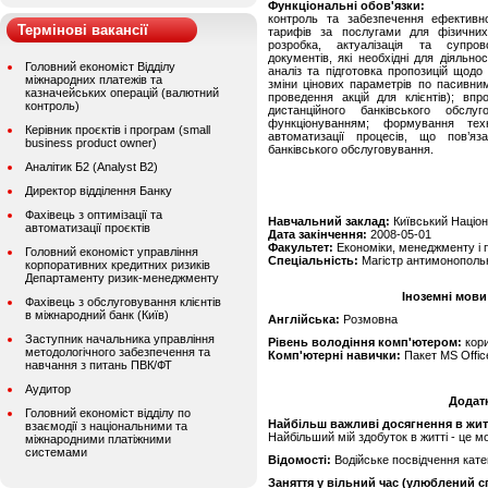
Функціональні обов'язки:
контроль та забезпечення ефективно
Термінові вакансії
тарифів за послугами для фізичних 
розробка, актуалізація та супров
документів, які необхідні для діяльно
Головний економіст Відділу
аналіз та підготовка пропозицій щод
міжнародних платежів та
зміни цінових параметрів по пасивним
казначейських операцій (валютний
проведення акцій для клієнтів); вп
контроль)
дистанційного банківського обсл
функціонуванням; формування тех
Керівник проєктів і програм (small
автоматизації процесів, що пов’яз
business product owner)
банківського обслуговування.
Аналітик Б2 (Analyst B2)
Директор відділення Банку
Фахівець з оптимізації та
Навчальний заклад:
Київський Націон
автоматизації проєктів
Дата закінчення:
2008-05-01
Факультет:
Економіки, менеджменту і 
Головний економіст управління
Спеціальність:
Магістр антимонопольн
корпоративних кредитних ризиків
Департаменту ризик-менеджменту
Іноземні мови
Фахівець з обслуговування клієнтів
в міжнародний банк (Київ)
Англійська:
Розмовна
Заступник начальника управління
Рівень володіння комп'ютером:
кор
методологічного забезпечення та
Комп'ютерні навички:
Пакет MS Offic
навчання з питань ПВК/ФТ
Аудитор
Додат
Головний економіст відділу по
Найбільш важливі досягнення в житті
взаємодії з національними та
Найбільший мій здобуток в житті - це мо
міжнародними платіжними
системами
Відомості:
Водійське посвідчення катег
Заняття у вільний час (улюблений сп