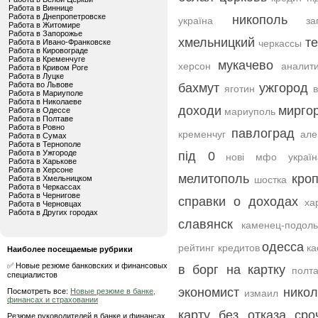
Работа в Виннице
Работа в Днепропетровске
никополь
україна
за
Работа в Житомире
Работа в Запорожье
хмельницкий
т
Работа в Ивано-Франковске
черкассы
Работа в Кировограде
Работа в Кременчуге
мукачево
херсон
аналити
Работа в Кривом Роге
Работа в Луцке
Работа во Львове
бахмут
ужгород
яготин
Работа в Мариуполе
Работа в Николаеве
доходи
мирго
Работа в Одессе
мариуполь
Работа в Полтаве
Работа в Ровно
павлоград
кременчуг
але
Работа в Сумах
Работа в Тернополе
Работа в Ужгороде
під 0
нові мфо україн
Работа в Харькове
Работа в Херсоне
мелитополь
кро
Работа в Хмельницком
шостка
Работа в Черкассах
Работа в Чернигове
справки о доходах
ха
Работа в Черновцах
Работа в Других городах
славянск
каменец-подоль
одесса
рейтинг кредитов
ка
Наиболее посещаемые рубрики
✅ Новые резюме банковских и финансовых
в борг на картку
полт
специалистов
экономист
нико
Посмотреть все:
Новые резюме в банке,
измаил
финансах и страховании
карту без отказа сро
Резюме руководителей в банке и финансах