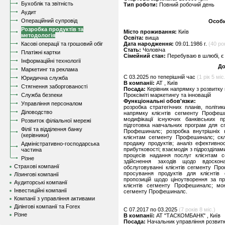
Бухоблік та звітність
Тип роботи:
Повний робочий день
Аудит
Операційний супровід
Особи
Розробка продуктів та
Місто проживання:
Київ
методологія
Освіта:
вища
Касові операції та грошовий обіг
Дата народження:
09.01.1986 г.
(40 рок
Стать:
Чоловіча
Платіжні картки
Сімейний стан:
Перебуваю в шлюбі, є 
Інформаційні технології
До
Маркетинг та реклама
C 03.2025 по теперішній час
(1 рік 5 міс
Юридична служба
В компанії:
АТ , Київ
Стягнення заборгованості
Посада:
Керівник напрямку з розвитк
Служба безпеки
Проксіміті маркетингу та інновацій
Функціональні обов'язки:
Управління персоналом
розробка стратегічних планів, політи
Діловодство
напрямку клієнтів сегменту Профеши
модифікації існуючих банківських п
Розвиток філіальної мережі
підготовка навчальних програм для сп
Філії та відділення банку
Профешиналс; розробка внутрішніх 
(керівники)
клієнтам сегменту Профешиналс; скл
продажу продуктів; аналіз ефективно
Адміністративно-господарська
прибутковості; взаємодія з підрозділам
частина
процесів надання послуг клієнтам 
Різне
здійснення заходів щодо вдоскон
Страхові компанії
обслуговуванні клієнтів сегменту Пр
просування продуктів для клієнті
Лізингові компанії
пропозицій щодо ціноутворення за п
Аудиторські компанії
клієнтів сегменту Профешиналс; мон
Інвестиційні компанії
сегменту Профешиналс.
Компанії з управління активами
Ділінгові компанії та Forex
C 07.2017 по 03.2025
(7 років 8 міс.)
Різне
В компанії:
АТ "ТАСКОМБАНК" , Київ
Посада:
Начальник управління розвитк