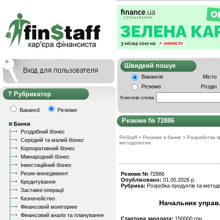
Швидкий пошу
Вакансія
Місто
Резюме
Розділ
Рубрикатор
Ключові слова
Вакансії
Резюме
Резюме № 72886
Банки
Роздрібний бізнес
FinStaff
>
Резюме в банке
>
Разработка п
Середній та малий бізнес
методология
Корпоративний бізнес
Міжнародний бізнес
Інвестиційний бізнес
Ризик-менеджмент
Резюме №
72886
Опубліковано:
01.05.2026 р.
Кредитування
Рубрика:
Розробка продуктів та методо
Заставні операції
Казначейство
Начальник управл
Фінансовий моніторинг
Фінансовий аналіз та планування
Стартова зарплата:
150000 грн.