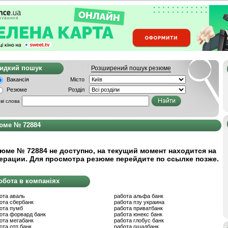
видкий пошук
Розширений пошук резюме
Вакансія
Місто
Резюме
Розділ
ві слова
юме № 72884
юме № 72884 не доступно, на текущий момент находится на
ерации. Для просмотра резюме перейдите по ссылке позже.
обота в компаніях
ота аваль
работа альфа банк
ота сбербанк
работа пзу украина
ота пумб
работа приватбанк
ота форвард банк
работа юнекс банк
ота мегабанк
работа глобус банк
ота отп банк
работа ощадбанк