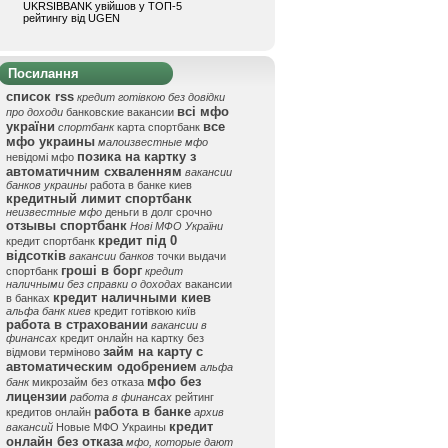
UKRSIBBANK увійшов у ТОП-5
рейтингу від UGEN
Посилання
список rss
кредит готівкою без довідки
всі мфо
про доходи
банковские вакансии
україни
все
спортбанк
карта спортбанк
мфо украины
малоизвестные мфо
позика на картку з
невідомі мфо
автоматичним схваленням
вакансии
банков украины
работа в банке киев
кредитный лимит спортбанк
неизвестные мфо
деньги в долг срочно
отзывы спортбанк
Нові МФО України
кредит під 0
кредит спортбанк
відсотків
вакансии банков
точки выдачи
гроші в борг
спортбанк
кредит
наличными без справки о доходах
вакансии
кредит наличными киев
в банках
альфа банк киев
кредит готівкою київ
работа в страховании
вакансии в
финансах
кредит онлайн на картку без
займ на карту с
відмови терміново
автоматическим одобрением
альфа
мфо без
банк
микрозайм без отказа
лицензии
работа в финансах
рейтинг
работа в банке
кредитов онлайн
архив
кредит
вакансий
Новые МФО Украины
онлайн без отказа
мфо, которые дают