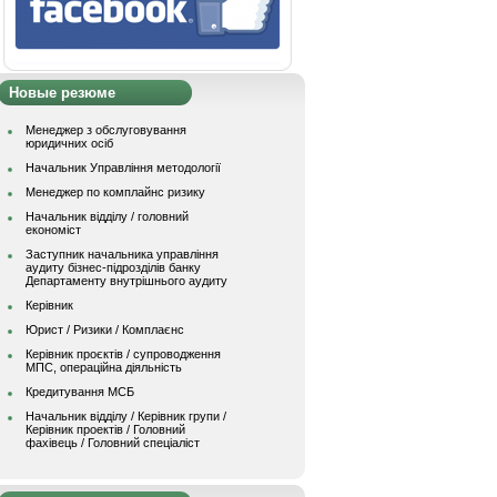
Новые резюме
Менеджер з обслуговування
юридичних осіб
Начальник Управління методології
Менеджер по комплайнс ризику
Начальник відділу / головний
економіст
Заступник начальника управління
аудиту бізнес-підрозділів банку
Департаменту внутрішнього аудиту
Керівник
Юрист / Ризики / Комплаєнс
Керівник проєктів / супроводження
МПС, операційна діяльність
Кредитування МСБ
Начальник вiддiлу / Керівник групи /
Керівник проектів / Головний
фахівець / Головний спеціаліст