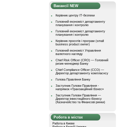
Вакансії NEW
Керівник центру ІТ-безпеки
Головний економіст департаменту
планування і контролю
Головний економіст департаменту
планування і контролю
Керівник проєктів і програм (small
business product owner)
Головний економіст Управління
валютного нагляду
Chief Risk Officer (CRO) — Головний
ризик-менеджер Банку
Chief Compliance Officer (CCO) —
Директор департаменту комплаєнсу
Голова Правління Банку
Заступник Голови Правління -
напрямок «Транзакційний бізнес»
Заступник Голови Правління —
Директор інвестиційного бізнесу
(Казначейство та Фінансові ринки)
Робота в містах
Работа в Киеве
Работа в Белой Церкви