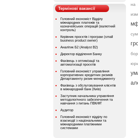
на 
Термінові вакансії
изм
Головний економіст Відділу
міжнародних платежів та
мф
казначейських операцій (валютний
контроль)
су
Керівник проєктів і програм (small
business product owner)
гр
Аналітик Б2 (Analyst B2)
бор
Директор відділення Банку
Фахівець з оптимізації та
юри
автоматизації проєктів
Головний економіст управління
ум
корпоративних кредитних ризиків
Департаменту ризик-менеджменту
ал
Фахівець з обслуговування клієнтів
в міжнародний банк (Київ)
Заступник начальника управління
методологічного забезпечення та
навчання з питань ПВК/ФТ
Аудитор
Головний економіст відділу по
взаємодії з національними та
міжнародними платіжними
системами