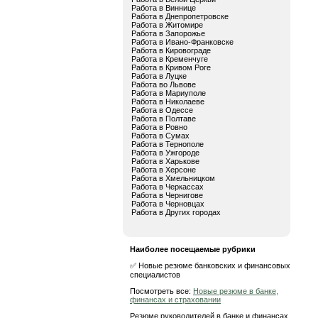
Работа в Виннице
Работа в Днепропетровске
Работа в Житомире
Работа в Запорожье
Работа в Ивано-Франковске
Работа в Кировограде
Работа в Кременчуге
Работа в Кривом Роге
Работа в Луцке
Работа во Львове
Работа в Мариуполе
Работа в Николаеве
Работа в Одессе
Работа в Полтаве
Работа в Ровно
Работа в Сумах
Работа в Тернополе
Работа в Ужгороде
Работа в Харькове
Работа в Херсоне
Работа в Хмельницком
Работа в Черкассах
Работа в Чернигове
Работа в Черновцах
Работа в Других городах
Наиболее посещаемые рубрики
✅ Новые резюме банковских и финансовых
специалистов
Посмотреть все:
Новые резюме в банке,
финансах и страховании
Резюме руководителей в банке и финансах