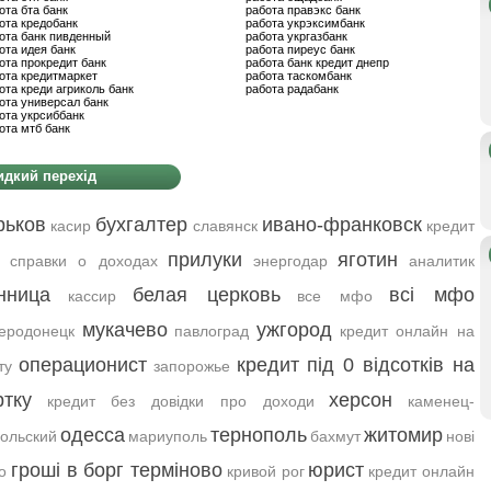
ота бта банк
работа правэкс банк
ота кредобанк
работа укрэксимбанк
ота банк пивденный
работа укргазбанк
ота идея банк
работа пиреус банк
ота прокредит банк
работа банк кредит днепр
ота кредитмаркет
работа таскомбанк
ота креди агриколь банк
работа радабанк
ота универсал банк
ота укрсиббанк
ота мтб банк
дкий перехід
рьков
бухгалтер
ивано-франковск
касир
славянск
кредит
прилуки
яготин
 справки о доходах
энергодар
аналитик
нница
белая церковь
всі мфо
кассир
все мфо
мукачево
ужгород
еродонецк
павлоград
кредит онлайн на
операционист
кредит під 0 відсотків на
ту
запорожье
ртку
херсон
кредит без довідки про доходи
каменец-
одесса
тернополь
житомир
ольский
мариуполь
бахмут
нові
гроші в борг терміново
юрист
о
кривой рог
кредит онлайн