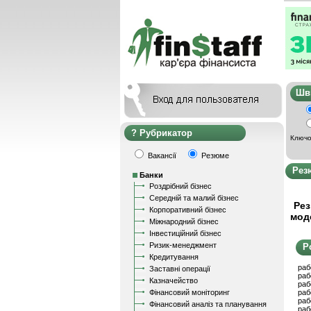
Ш
Рубрикатор
Ключо
Вакансії
Резюме
Рез
Банки
Роздрібний бізнес
Середній та малий бізнес
Рез
Корпоративний бізнес
мод
Міжнародний бізнес
Інвестиційний бізнес
Ризик-менеджмент
Р
Кредитування
раб
Заставні операції
раб
Казначейство
раб
Фінансовий моніторинг
раб
раб
Фінансовий аналіз та планування
раб