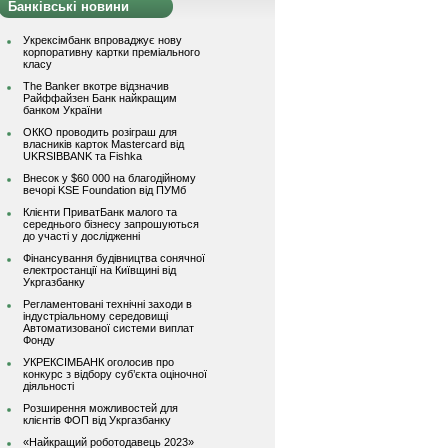
Банківські новини
Укрексімбанк впроваджує нову
корпоративну картки преміального
класу
The Banker вкотре відзначив
Райффайзен Банк найкращим
банком України
ОККО проводить розіграш для
власників карток Mastercard від
UKRSIBBANK та Fishka
Внесок у $60 000 на благодійному
вечорі KSE Foundation від ПУМб
Клієнти ПриватБанк малого та
середнього бізнесу запрошуються
до участі у дослідженні
Фінансування будівництва сонячної
електростанції на Київщині від
Укргазбанку
Регламентовані технічні заходи в
індустріальному середовищі
Автоматизованої системи виплат
Фонду
УКРЕКСІМБАНК оголосив про
конкурс з відбору суб’єкта оціночної
діяльності
Розширення можливостей для
клієнтів ФОП від Укргазбанку
«Найкращий роботодавець 2023»