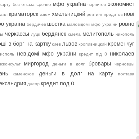
мфо україна
экономист
карту без отказа срочно
чернигов
краматорск
хмельницкий
нові
аил
изюм
рейтинг кредитов
о україна
шостка
ровно
бердичев
маловідомі мфо україни
черкассы
бердянск
мелитополь
мы
луцк
смела
никополь
оші в борг на картку
львов
кременчуг
киев
кропивницкий
невідомі мфо україни
николаев
исполь
кредит під 0
миргород
бровары
сконсульт
деньги в долг
черновцы
ань
деньги в долг на карту
каменское
полтава
ександрия
кредит под 0
днепр