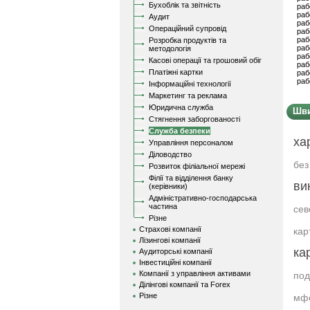
Бухоблік та звітність
раб
раб
Аудит
раб
Операційний супровід
раб
раб
Розробка продуктів та
раб
методологія
раб
Касові операції та грошовий обіг
раб
Платіжні картки
раб
раб
Інформаційні технології
Маркетинг та реклама
Юридична служба
Шви
Стягнення заборгованості
Служба безпеки
ха
Управління персоналом
Діловодство
без
Розвиток філіальної мережі
Філії та відділення банку
ви
(керівники)
Адміністративно-господарська
частина
сев
Різне
Страхові компанії
кар
Лізингові компанії
ка
Аудиторські компанії
Інвестиційні компанії
Компанії з управління активами
под
Ділінгові компанії та Forex
Різне
мф