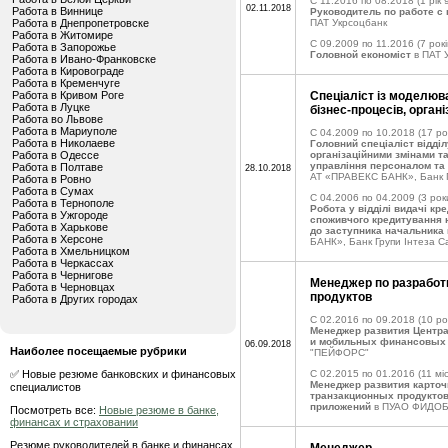
C 11.2016 по 08.2018
(1 рік 
02.11.2018
Работа в Виннице
Руководитель по работе с
Работа в Днепропетровске
ПАТ Укрсоцбанк
Работа в Житомире
C 09.2009 по 11.2016
(7 рокі
Работа в Запорожье
Головной економiст
в ПАТ
Работа в Ивано-Франковске
Работа в Кировограде
Работа в Кременчуге
Работа в Кривом Роге
Спеціаліст із моделюва
Работа в Луцке
бізнес-процесів, органі
Работа во Львове
Работа в Мариуполе
C 04.2009 по 10.2018
(17 ро
Работа в Николаеве
Головний спеціаліст відді
Работа в Одессе
організаційними змінами т
управління персоналом та 
Работа в Полтаве
28.10.2018
АТ «ПРАВЕКС БАНК», Банк Г
Работа в Ровно
Работа в Сумах
C 04.2006 по 04.2009
(3 рок
Работа в Тернополе
Робота у відділі видачі кр
Работа в Ужгороде
споживчого кредитування н
Работа в Харькове
до заступника начальника 
Работа в Херсоне
БАНК», Банк Групи Інтеза 
Работа в Хмельницком
Работа в Черкассах
Работа в Чернигове
Менеджер по разработ
Работа в Черновцах
продуктов
Работа в Других городах
C 02.2016 по 09.2018
(10 ро
Менеджер развития Центра
и мобильных финансовых
06.09.2018
Наиболее посещаемые рубрики
"ПЕЙФОРС"
✅ Новые резюме банковских и финансовых
C 02.2015 по 01.2016
(11 міс
Менеджер развития карточ
специалистов
транзакционных продукто
приложений
в ПУАО ФИДО
Посмотреть все:
Новые резюме в банке,
финансах и страховании
Резюме руководителей в банке и финансах