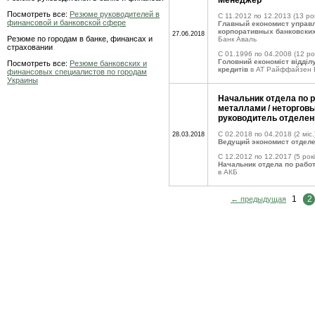
Менеджер
Посмотреть все:
Резюме руководителей в
C 11.2012 по 12.2013
(13 рок
финансовой и банковской сфере
Главный економист управ
корпоративных банковских
27.06.2018
Резюме по городам в банке, финансах и
Банк Аваль
страховании
C 01.1996 по 04.2008
(12 ро
Головний економіст відді
Посмотреть все:
Резюме банковских и
кредитів
в АТ Райффайзен 
финансовых специалистов по городам
Украины
Начальник отдела по р
металлами / неторговы
руководитель отделен
C 02.2018 по 04.2018
(2 міс.
28.03.2018
Ведущий экономист отдел
C 12.2012 по 12.2017
(5 рокі
Начальник отдела по рабо
в АКБ
1
2
← предыдущая