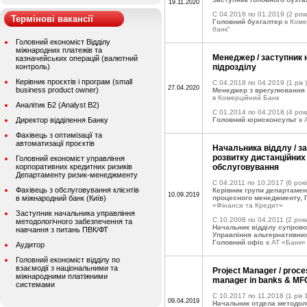
19.11.2020
C 04.2016 по 01.2019
(2 рок
Термінові вакансії
Головний бухгалтер
в Коме
банк"
Головний економіст Відділу
міжнародних платежів та
Менеджер / заступник 
казначейських операцій (валютний
контроль)
підрозділу
Керівник проєктів і програм (small
C 04.2018 по 04.2019
(1 рік )
27.04.2020
business product owner)
Менеджер з врегулювання 
в Комерційний Банк
Аналітик Б2 (Analyst B2)
C 01.2014 по 04.2018
(4 рок
Директор відділення Банку
Головний юрисконсульт
в 
Фахівець з оптимізації та
автоматизації проєктів
Начальника віддлу / з
розвитку дистанційних
Головний економіст управління
корпоративних кредитних ризиків
обслуговування
Департаменту ризик-менеджменту
C 04.2011 по 10.2017
(6 рокі
Фахівець з обслуговування клієнтів
Керівник групи департамен
10.09.2019
в міжнародний банк (Київ)
процесного менеджменту, 
«Фінанси та Кредит»
Заступник начальника управління
C 10.2008 по 04.2011
(2 роки
методологічного забезпечення та
Начальник відділу супрово
навчання з питань ПВК/ФТ
Управління альтернативних
Головний офіс
в АТ «Банк«
Аудитор
Головний економіст відділу по
взаємодії з національними та
Project Manager / proc
міжнародними платіжними
manager in banks & MF
системами
C 10.2017 по 11.2018
(1 рік 
09.04.2019
Начальник отдела методоло