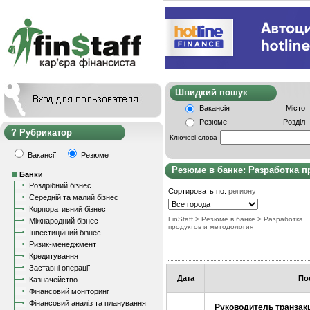
Швидкий пошу
Вакансія
Місто
Резюме
Розділ
Рубрикатор
Ключові слова
Вакансії
Резюме
Резюме в банке: Разработка п
Банки
Роздрібний бізнес
Сортировать по:
региону
Середній та малий бізнес
Корпоративний бізнес
FinStaff
>
Резюме в банке
>
Разработка
Міжнародний бізнес
продуктов и методология
Інвестиційний бізнес
Ризик-менеджмент
Кредитування
Заставні операції
Дата
По
Казначейство
Фінансовий моніторинг
Фінансовий аналіз та планування
Руководитель транзакц