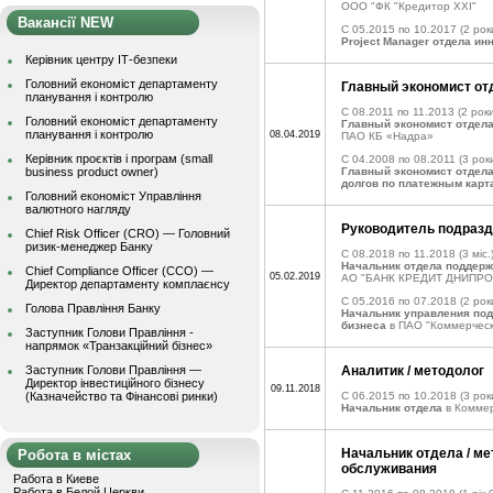
ООО "ФК "Кредитор ХХІ"
Вакансії NEW
C 05.2015 по 10.2017
(2 рок
Project Manager отдела и
Керівник центру ІТ-безпеки
Головний економіст департаменту
Главный экономист от
планування і контролю
C 08.2011 по 11.2013
(2 роки
Головний економіст департаменту
Главный экономист отдела
планування і контролю
08.04.2019
ПАО КБ «Надра»
Керівник проєктів і програм (small
C 04.2008 по 08.2011
(3 роки
business product owner)
Главный экономист отдела
долгов по платежным карт
Головний економіст Управління
валютного нагляду
Руководитель подраз
Chief Risk Officer (CRO) — Головний
ризик-менеджер Банку
C 08.2018 по 11.2018
(3 міс.
Начальник отдела поддерж
Chief Compliance Officer (CCO) —
05.02.2019
АО "БАНК КРЕДИТ ДНИПРО
Директор департаменту комплаєнсу
C 05.2016 по 07.2018
(2 рок
Голова Правління Банку
Начальник управления под
бизнеса
в ПАО "Коммерческ
Заступник Голови Правління -
напрямок «Транзакційний бізнес»
Заступник Голови Правління —
Аналитик / методолог
Директор інвестиційного бізнесу
09.11.2018
(Казначейство та Фінансові ринки)
C 06.2015 по 10.2018
(3 рок
Начальник отдела
в Коммер
Начальник отдела / ме
Робота в містах
обслуживания
Работа в Киеве
Работа в Белой Церкви