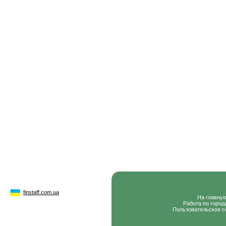
finstaff.com.ua
На главну
Работа по город
Пользовательское с