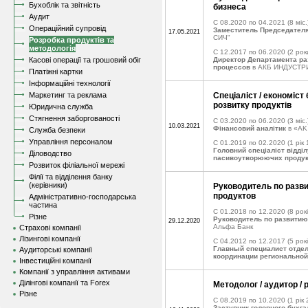
Бухоблік та звітність
бизнеса
Аудит
C 08.2020 по 04.2021
(8 міс.
Операційний супровід
Заместитель Председател
17.05.2021
СИЧ"
Розробка продуктів та
методологія
C 12.2017 по 06.2020
(2 рок
Касові операції та грошовий обіг
Директор Департамента ра
процессов
в АКБ ИНДУСТР
Платіжні картки
Інформаційні технології
Маркетинг та реклама
Спеціаліст / економіст 
розвитку продуктів
Юридична служба
Стягнення заборгованості
C 03.2020 по 06.2020
(3 міс.
10.03.2021
Фінансовий аналітик
в «AK
Служба безпеки
Управління персоналом
C 01.2019 по 02.2020
(1 рік 
Головний спеціаліст відділ
Діловодство
пасивоутворюючих продук
Розвиток філіальної мережі
Філії та відділення банку
(керівники)
Руководитель по разв
продуктов
Адміністративно-господарська
частина
C 01.2018 по 12.2020
(8 рокі
Різне
Руководитель по развитию
29.12.2020
Альфа Банк
Страхові компанії
Лізингові компанії
C 04.2012 по 12.2017
(5 рокі
Главный специалист отде
Аудиторські компанії
координации региональной
Інвестиційні компанії
Компанії з управління активами
Ділінгові компанії та Forex
Методолог / аудитор / 
Різне
C 08.2019 по 10.2020
(1 рік 
Заступник головного бухга