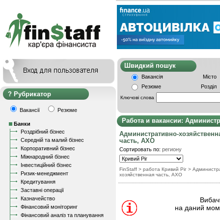
Швидкий пошу
Вакансія
Місто
Резюме
Розділ
Рубрикатор
Ключові слова
Вакансії
Резюме
Работа и вакансии: Админист
Банки
Роздрібний бізнес
Административно-хозяйственн
Середній та малий бізнес
часть, АХО
Корпоративний бізнес
Сортировать по:
региону
Міжнародний бізнес
Інвестиційний бізнес
FinStaff
> работа Кривий Ріг
>
Администр
Ризик-менеджмент
хозяйственная часть, АХО
Кредитування
Заставні операції
Казначейство
Вибачт
Фінансовий моніторинг
на даний моме
Фінансовий аналіз та планування