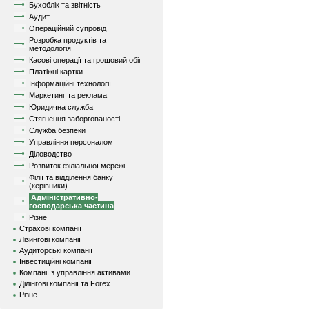
Бухоблік та звітність
Аудит
Операційний супровід
Розробка продуктів та
методологія
Касові операції та грошовий обіг
Платіжні картки
Інформаційні технології
Маркетинг та реклама
Юридична служба
Стягнення заборгованості
Служба безпеки
Управління персоналом
Діловодство
Розвиток філіальної мережі
Філії та відділення банку
(керівники)
Адміністративно-
господарська частина
Різне
Страхові компанії
Лізингові компанії
Аудиторські компанії
Інвестиційні компанії
Компанії з управління активами
Ділінгові компанії та Forex
Різне