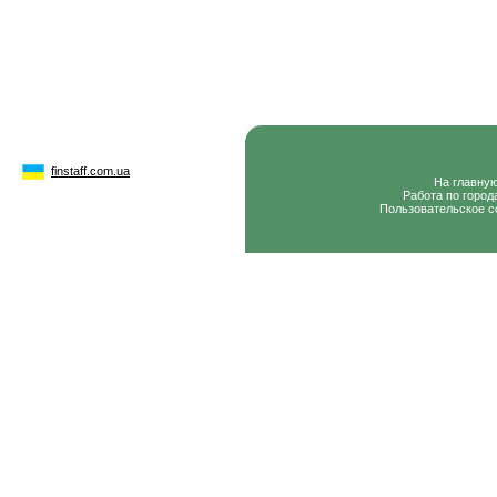
finstaff.com.ua
На главну
Работа по город
Пользовательское с