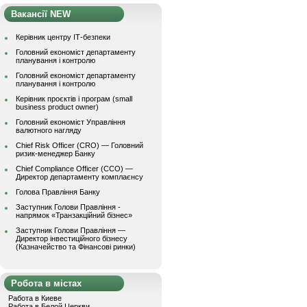
Вакансії NEW
Керівник центру ІТ-безпеки
Головний економіст департаменту
планування і контролю
Головний економіст департаменту
планування і контролю
Керівник проєктів і програм (small
business product owner)
Головний економіст Управління
валютного нагляду
Chief Risk Officer (CRO) — Головний
ризик-менеджер Банку
Chief Compliance Officer (CCO) —
Директор департаменту комплаєнсу
Голова Правління Банку
Заступник Голови Правління -
напрямок «Транзакційний бізнес»
Заступник Голови Правління —
Директор інвестиційного бізнесу
(Казначейство та Фінансові ринки)
Робота в містах
Работа в Киеве
Работа в Белой Церкви