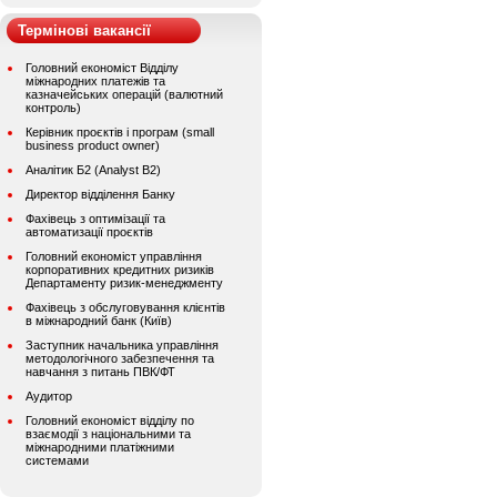
Термінові вакансії
Головний економіст Відділу
міжнародних платежів та
казначейських операцій (валютний
контроль)
Керівник проєктів і програм (small
business product owner)
Аналітик Б2 (Analyst B2)
Директор відділення Банку
Фахівець з оптимізації та
автоматизації проєктів
Головний економіст управління
корпоративних кредитних ризиків
Департаменту ризик-менеджменту
Фахівець з обслуговування клієнтів
в міжнародний банк (Київ)
Заступник начальника управління
методологічного забезпечення та
навчання з питань ПВК/ФТ
Аудитор
Головний економіст відділу по
взаємодії з національними та
міжнародними платіжними
системами