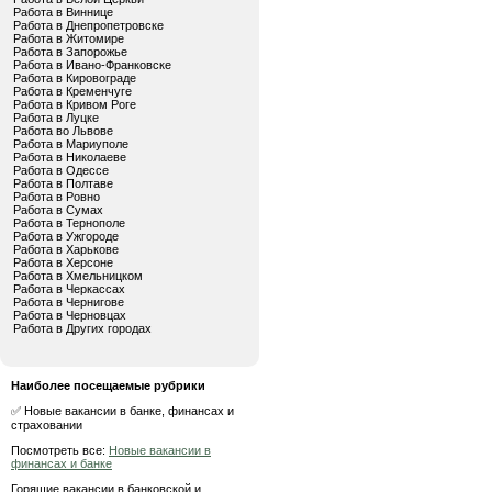
Работа в Виннице
Работа в Днепропетровске
Работа в Житомире
Работа в Запорожье
Работа в Ивано-Франковске
Работа в Кировограде
Работа в Кременчуге
Работа в Кривом Роге
Работа в Луцке
Работа во Львове
Работа в Мариуполе
Работа в Николаеве
Работа в Одессе
Работа в Полтаве
Работа в Ровно
Работа в Сумах
Работа в Тернополе
Работа в Ужгороде
Работа в Харькове
Работа в Херсоне
Работа в Хмельницком
Работа в Черкассах
Работа в Чернигове
Работа в Черновцах
Работа в Других городах
Наиболее посещаемые рубрики
✅ Новые вакансии в банке, финансах и
страховании
Посмотреть все:
Новые вакансии в
финансах и банке
Горящие вакансии в банковской и