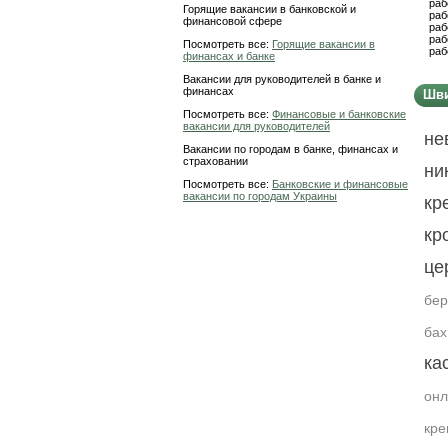
раб
Горящие вакансии в банковской и
раб
финансовой сфере
раб
раб
Посмотреть все:
Горящие вакансии в
раб
финансах и банке
Вакансии для руководителей в банке и
финансах
Шви
Посмотреть все:
Финансовые и банковские
вакансии для руководителей
не
Вакансии по городам в банке, финансах и
страховании
ни
Посмотреть все:
Банковские и финансовые
вакансии по городам Украины
кр
кр
це
бер
бах
ка
он
кре