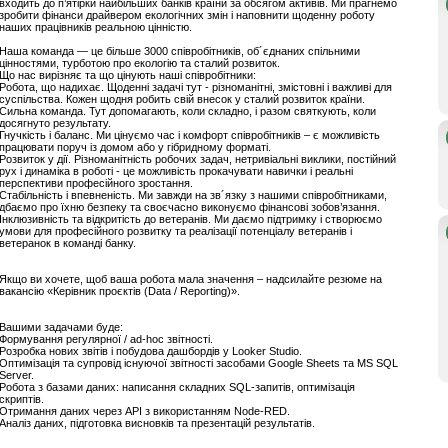
входить до п’ятірки найбільших банків країни за обсягом активів. Ми прагнемо
зробити фінанси драйвером екологічних змін і наповнити щоденну роботу
наших працівників реальною цінністю.
Наша команда — це більше 3000 співробітників, об´єднаних спільними
цінностями, турботою про екологію та сталий розвиток.
Що нас вирізняє та що цінують наші співробітники:
Робота, що надихає. Щоденні задачі тут - різноманітні, змістовні і важливі для
суспільства. Кожен щодня робить свій внесок у сталий розвиток країни.
Сильна команда. Тут допомагають, коли складно, і разом святкують, коли
досягнуто результату.
Гнучкість і баланс. Ми цінуємо час і комфорт співробітників – є можливість
працювати поруч із домом або у гібридному форматі.
Розвиток у дії. Різноманітність робочих задач, нетривіальні виклики, постійний
рух і динаміка в роботі - це можливість прокачувати навички і реальні
перспективи професійного зростання.
Стабільність і впевненість. Ми завжди на зв´язку з нашими співробітниками,
дбаємо про їхню безпеку та своєчасно виконуємо фінансові зобов’язання.
Інклюзивність та відкритість до ветеранів. Ми даємо підтримку і створюємо
умови для професійного розвитку та реалізації потенціалу ветеранів і
ветеранок в команді банку.
Якщо ви хочете, щоб ваша робота мала значення – надсилайте резюме на
вакансію «Керівник проєктів (Data / Reporting)».
Вашими задачами буде:
Формування регулярної / ad-hoc звітності.
Розробка нових звітів і побудова дашбордів у Looker Studio.
Оптимізація та супровід існуючої звітності засобами Google Sheets та MS SQL
Server.
Робота з базами даних: написання складних SQL-запитів, оптимізація
скриптів.
Отримання даних через АРІ з використанням Node-RED.
Аналіз даних, підготовка висновків та презентацій результатів.