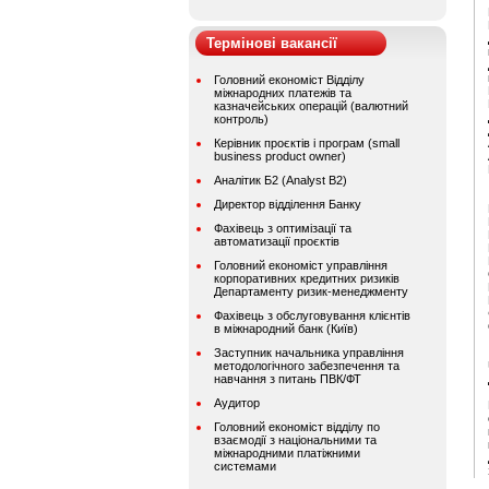
Термінові вакансії
Головний економіст Відділу
міжнародних платежів та
казначейських операцій (валютний
контроль)
Керівник проєктів і програм (small
business product owner)
Аналітик Б2 (Analyst B2)
Директор відділення Банку
Фахівець з оптимізації та
автоматизації проєктів
Головний економіст управління
корпоративних кредитних ризиків
Департаменту ризик-менеджменту
Фахівець з обслуговування клієнтів
в міжнародний банк (Київ)
Заступник начальника управління
методологічного забезпечення та
навчання з питань ПВК/ФТ
Аудитор
Головний економіст відділу по
взаємодії з національними та
міжнародними платіжними
системами