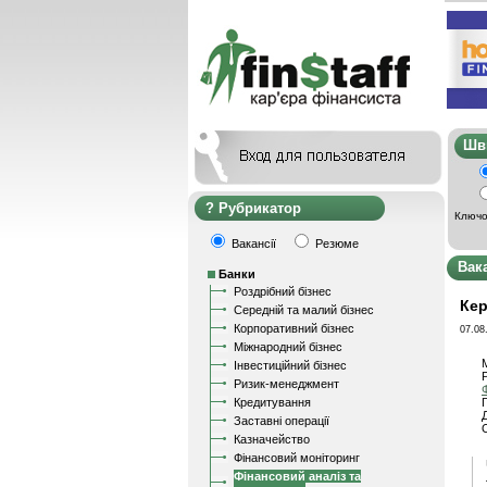
Ш
Рубрикатор
Ключо
Вакансії
Резюме
Вак
Банки
Роздрібний бізнес
Кер
Середній та малий бізнес
Корпоративний бізнес
07.08
Міжнародний бізнес
Інвестиційний бізнес
Ризик-менеджмент
Кредитування
Заставні операції
Казначейство
Фінансовий моніторинг
Фінансовий аналіз та