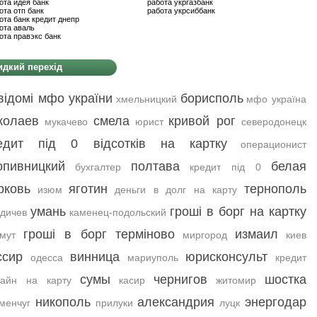
ота идея банк
работа укргазбанк
ота отп банк
работа укрсиббанк
ота банк кредит днепр
ота аваль
ота правэкс банк
дкий перехід
відомі мфо україни
борисполь
хмельницкий
мфо україна
колаев
смела
кривой рог
мукачево
юрист
северодонецк
едит під 0 відсотків на картку
операционист
опивницкий
полтава
белая
бухгалтер
кредит під 0
рковь
яготин
тернополь
изюм
деньги в долг на карту
умань
гроші в борг на картку
дичев
каменец-подольский
гроші в борг терміново
измаил
мут
миргород
киев
ссир
винница
юрисконсульт
одесса
мариуполь
кредит
сумы
чернигов
шостка
лайн на карту
касир
житомир
никополь
александрия
энергодар
менчуг
прилуки
луцк