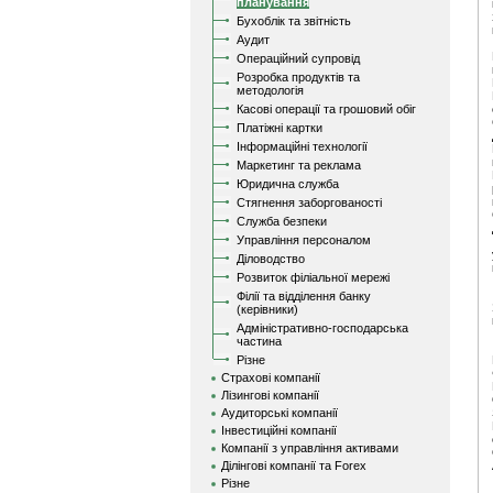
планування
Бухоблік та звітність
Аудит
Операційний супровід
Розробка продуктів та
методологія
Касові операції та грошовий обіг
Платіжні картки
Інформаційні технології
Маркетинг та реклама
Юридична служба
Стягнення заборгованості
Служба безпеки
Управління персоналом
Діловодство
Розвиток філіальної мережі
Філії та відділення банку
(керівники)
Адміністративно-господарська
частина
Різне
Страхові компанії
Лізингові компанії
Аудиторські компанії
Інвестиційні компанії
Компанії з управління активами
Ділінгові компанії та Forex
Різне