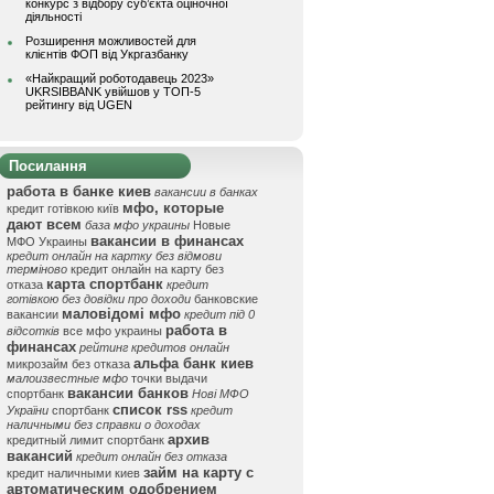
конкурс з відбору суб’єкта оціночної
діяльності
Розширення можливостей для
клієнтів ФОП від Укргазбанку
«Найкращий роботодавець 2023»
UKRSIBBANK увійшов у ТОП-5
рейтингу від UGEN
Посилання
работа в банке киев
вакансии в банках
мфо, которые
кредит готівкою київ
дают всем
база мфо украины
Новые
вакансии в финансах
МФО Украины
кредит онлайн на картку без відмови
терміново
кредит онлайн на карту без
карта спортбанк
отказа
кредит
готівкою без довідки про доходи
банковские
маловідомі мфо
вакансии
кредит під 0
работа в
відсотків
все мфо украины
финансах
рейтинг кредитов онлайн
альфа банк киев
микрозайм без отказа
малоизвестные мфо
точки выдачи
вакансии банков
спортбанк
Нові МФО
список rss
України
спортбанк
кредит
наличными без справки о доходах
архив
кредитный лимит спортбанк
вакансий
кредит онлайн без отказа
займ на карту с
кредит наличными киев
автоматическим одобрением