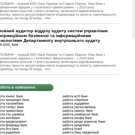
ГАЗБАНК – перший ЕКО-банк України та Східної Європи. Наш банк є
заперечним лідером у «зеленому» фінансуванні – з 2016 року
фінансовано проєктів сталого розвитку, включаючи відновлювальну
ргетику, проєкти ресурсоефективної модернізації та захисту навколишнього
едовища, на понад 30 млрд...
>>>
ловний аудитор відділу аудиту систем управління
формаційною безпекою та інформаційними
хнологіями Департаменту внутрішнього аудиту
8.2026, Київ
ГАЗБАНК – перший ЕКО-банк України та Східної Європи. Наш банк є
заперечним лідером у «зеленому» фінансуванні – з 2016 року
фінансовано проєктів сталого розвитку, включаючи відновлювальну
ргетику, проєкти ресурсоефективної модернізації та захисту навколишнього
едовища, на понад 30 млрд...
>>>
обота в компаніях
ота юнекс банк
работа мтб банк
ота прокредит банк
работа сбербанк
ота таскомбанк
работа ощадбанк
ота глобус банк
работа укрэксимбанк
ота приватбанк
работа пиреус банк
ота пзу украина
работа универсал банк
ота мегабанк
работа альфа банк
ота кредитмаркет
работа креди агриколь банк
ота форвард банк
работа кредобанк
ота бта банк
работа пумб
ота радабанк
работа банк пивденный