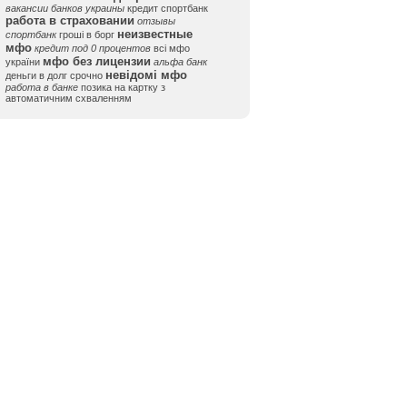
вакансии банков украины
кредит спортбанк
работа в страховании
отзывы
неизвестные
спортбанк
гроші в борг
мфо
кредит под 0 процентов
всі мфо
мфо без лицензии
україни
альфа банк
невідомі мфо
деньги в долг срочно
работа в банке
позика на картку з
автоматичним схваленням