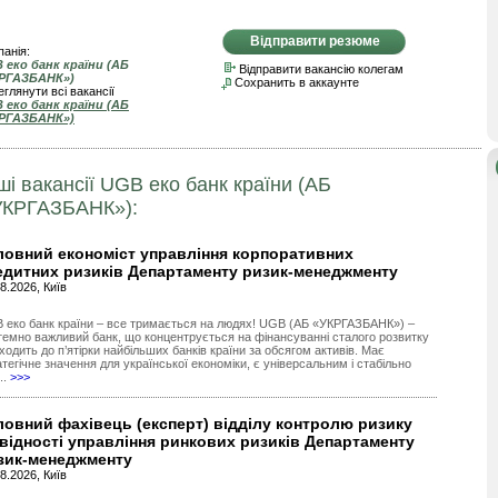
Відправити резюме
анія:
 еко банк країни (АБ
Відправити вакансію колегам
РГАЗБАНК»)
Сохранить в аккаунте
глянути всі вакансії
 еко банк країни (АБ
РГАЗБАНК»)
ші вакансії UGB еко банк країни (АБ
УКРГАЗБАНК»):
ловний економіст управління корпоративних
едитних ризиків Департаменту ризик-менеджменту
8.2026, Київ
 еко банк країни – все тримається на людях! UGB (АБ «УКРГАЗБАНК») –
темно важливий банк, що концентрується на фінансуванні сталого розвитку
ходить до п’ятірки найбільших банків країни за обсягом активів. Має
тегічне значення для української економіки, є універсальним і стабільно
..
>>>
ловний фахівець (експерт) відділу контролю ризику
квідності управління ринкових ризиків Департаменту
зик-менеджменту
8.2026, Київ