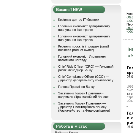
Вакансії NEW
Комп
UGB
Керівник центру ІТ-безпеки
«УК
Пере
Головний економіст департаменту
UGB
планування і контролю
«УК
Головний економіст департаменту
планування і контролю
Керівник проєктів і програм (small
Ін
business product owner)
«
Головний економіст Управління
валютного нагляду
Chief Risk Officer (CRO) — Головний
Го
ризик-менеджер Банку
кр
Chief Compliance Officer (CCO) —
07.0
Директор департаменту комплаєнсу
UGB
Голова Правління Банку
сис
Заступник Голови Правління -
та в
напрямок «Транзакційний бізнес»
стра
обс.
Заступник Голови Правління —
Директор інвестиційного бізнесу
(Казначейство та Фінансові ринки)
Го
лі
ри
Робота в містах
07.0
Работа в Киеве