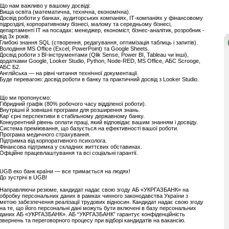
Що нам важливо у вашому досвіді:
Вища освіта (математична, технічна, економічна).
Досвід роботи у банках, аудиторських компаніях, ІТ-компаніях у фінансовому
підрозділі, корпоративному бізнесі, малому та середньому бізнесі,
департаменті ІТ на посадах: менеджер, економіст, бізнес-аналітик, розробник -
від 3х років.
Глибокі знання SQL (створення, редагування, оптимізація таблиць і запитів).
Володіння MS Office (Excel, PowerPoint) та Google Sheets.
Досвід роботи з BI-інструментами (Qlik Sense, Power BI, Tableau чи інші),
додатками Google, Looker Studio, Python, Node-RED, MS Office, АБС Scrooge,
АБС Б2.
Англійська — на рівні читання технічної документації.
Буде перевагою: досвід роботи в банку та практичний досвід з Looker Studio.
Що ми пропонуємо:
Гібридний графік (80% робочого часу відділеної роботи).
Внутрішні й зовнішні програми для розширення знань.
Кар´єрні перспективи в стабільному державному банку.
Конкурентний рівень оплати праці, який відповідає вашим знанням і досвіду.
Система преміювання, що базується на ефективності вашої роботи.
Програма медичного страхування.
Підтримка від корпоративного психолога.
Фінансова підтримка у складних життєвих обставинах.
Офіційне працевлаштування та всі соціальні гарантії.
UGB еко банк країни — все тримається на людях!
До зустрічі в UGB!
Направляючи резюме, кандидат надає свою згоду АБ «УКРГАЗБАНК» на
обробку персональних даних в рамках чинного законодавства України з
метою забезпечення реалізації трудових відносин. Кандидат надає свою згоду
на те, що його персональні дані можуть бути включені в базу персональних
даних АБ «УКРГАЗБАНК». АБ “УКРГАЗБАНК” гарантує конфіденційність
звернень та переговорного процесу при відборі кандидатів на вакансію.