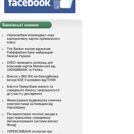
Банківські новини
Укрексімбанк впроваджує нову
корпоративну картки преміального
класу
The Banker вкотре відзначив
Райффайзен Банк найкращим
банком України
ОККО проводить розіграш для
власників карток Mastercard від
UKRSIBBANK та Fishka
Внесок у $60 000 на благодійному
вечорі KSE Foundation від ПУМб
Клієнти ПриватБанк малого та
середнього бізнесу запрошуються
до участі у дослідженні
Фінансування будівництва сонячної
електростанції на Київщині від
Укргазбанку
Регламентовані технічні заходи в
індустріальному середовищі
Автоматизованої системи виплат
Фонду
УКРЕКСІМБАНК оголосив про