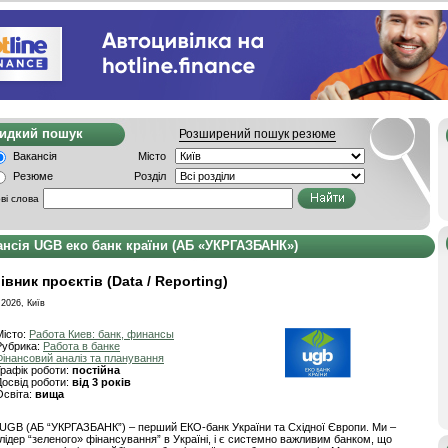
видкий пошук
Розширений пошук резюме
Вакансія
Місто
Резюме
Розділ
ві слова
ансія UGB еко банк країни (АБ «УКРГАЗБАНК»)
івник проєктів (Data / Reporting)
.2026, Київ
Місто:
Работа Киев: банк, финансы
Рубрика:
Работа в банке
Фінансовий аналіз та планування
Графік роботи:
постійна
Досвід роботи:
від 3 років
Освіта:
вища
UGB (АБ “УКРГАЗБАНК”) – перший ЕКО-банк України та Східної Європи. Ми –
лідер “зеленого» фінансування” в Україні, і є системно важливим банком, що