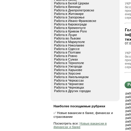
Работа в Белой Церкви
УКР
Работа в Виннице
без
Работа в Днепропетровске
про
Работа в Житомире
ене
Работа в Запорожье
сер
Работа в Ивано-Франковске
Работа в Кировограде
Работа в Кременчуге
Го
Работа в Кривом Роге
ін
Работа в Луцке
Работа во Львове
те
Работа в Мариуполе
07.0
Работа в Николаеве
Работа в Одессе
Работа в Полтаве
УКР
Работа в Ровно
без
Работа в Сумах
про
Работа в Тернополе
ене
Работа в Ужгороде
сер
Работа в Харькове
Работа в Херсоне
Работа в Хмельницком
Работа в Черкассах
Работа в Чернигове
Р
Работа в Черновцах
Работа в Других городах
раб
раб
раб
раб
Наиболее посещаемые рубрики
раб
раб
✅ Новые вакансии в банке, финансах и
раб
страховании
раб
раб
Посмотреть все:
Новые вакансии в
раб
финансах и банке
раб