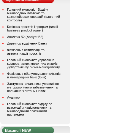
Головний економіст Відділу
міжнародних платежів та
казначейських операцій (валютний
контроль)
Керівник проєктів і програм (small
business product owner)
Аналітик Б2 (Analyst B2)
Директор відділення Банку
Фахівець з оптимізації та
автоматизації проєктів
Головний економіст управління
корпоративних кредитних ризиків
Департаменту ризик-менеджменту
Фахівець з обслуговування клієнтів
в міжнародний банк (Київ)
Заступник начальника управління
методологічного забезпечення та
навчання з питань ПВК/ФТ
Аудитор
Головний економіст відділу по
взаємодії з національними та
міжнародними платіжними
системами
Вакансії NEW