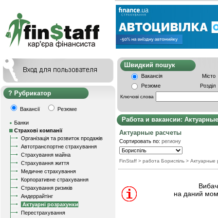
Швидкий пошу
Вакансія
Місто
Резюме
Розділ
Рубрикатор
Ключові слова
Вакансії
Резюме
Работа и вакансии: Актуарны
Банки
Страхові компанії
Актуарные расчеты
Організація та розвиток продажів
Сортировать по:
региону
Автотранспортне страхування
Страхування майна
FinStaff
> работа Бориспіль
>
Актуарные 
Страхування життя
Медичне страхування
Корпоративне страхування
Вибачт
Страхування ризиків
на даний мом
Андеррайтінг
Актуарні розрахунки
Перестрахування