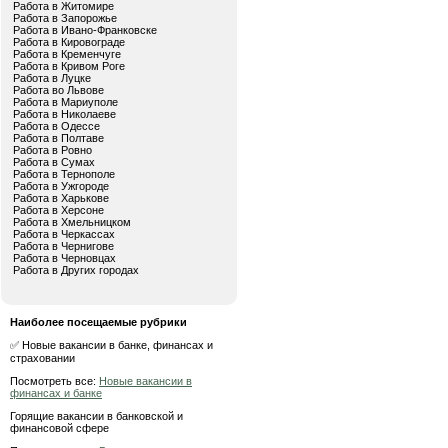
Работа в Житомире
Работа в Запорожье
Работа в Ивано-Франковске
Работа в Кировограде
Работа в Кременчуге
Работа в Кривом Роге
Работа в Луцке
Работа во Львове
Работа в Мариуполе
Работа в Николаеве
Работа в Одессе
Работа в Полтаве
Работа в Ровно
Работа в Сумах
Работа в Тернополе
Работа в Ужгороде
Работа в Харькове
Работа в Херсоне
Работа в Хмельницком
Работа в Черкассах
Работа в Чернигове
Работа в Черновцах
Работа в Других городах
Наиболее посещаемые рубрики
✅ Новые вакансии в банке, финансах и
страховании
Посмотреть все:
Новые вакансии в
финансах и банке
Горящие вакансии в банковской и
финансовой сфере