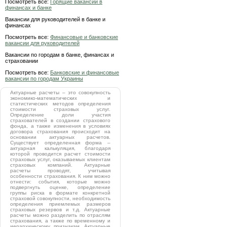
Посмотреть все:
Горящие вакансии в
финансах и банке
Вакансии для руководителей в банке и
финансах
Посмотреть все:
Финансовые и банковские
вакансии для руководителей
Вакансии по городам в банке, финансах и
страховании
Посмотреть все:
Банковские и финансовые
вакансии по городам Украины
Актуарные расчеты – это совокупность
экономико-математических и
статистических методов определения
стоимости страховых услуг.
Определение доли участия
страхователей в создании страхового
фонда, а также изменения в условиях
договора страхования происходит на
основании актуарных расчетов.
Существует определенная форма –
актуарная калькуляция, благодаря
которой проводится расчет стоимости
страховых услуг, оказываемых клиентам
страховых компаний. Актуарные
расчеты проводят, учитывая
особенности страхования. К ним можно
отнести: события, которые можно
подвергнуть оценке, определение
группы риска в формате конкретной
страховой совокупности, необходимость
определения приемлемых размеров
страховых резервов и т.д. Актуарные
расчеты можно разделить по отраслям
страхования, а также по временному и
иерархическому признакам. Актуарные