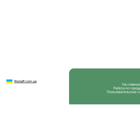
finstaff.com.ua
На главну
Работа по город
Пользовательское с