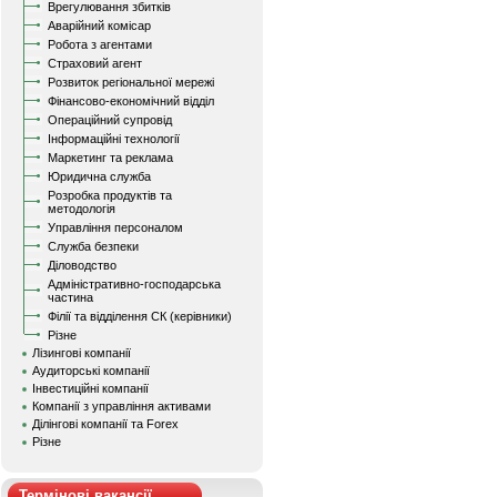
Врегулювання збитків
Аварійний комісар
Робота з агентами
Страховий агент
Розвиток регіональної мережі
Фінансово-економічний відділ
Операційний супровід
Інформаційні технології
Маркетинг та реклама
Юридична служба
Розробка продуктів та
методологія
Управління персоналом
Служба безпеки
Діловодство
Адміністративно-господарська
частина
Філії та відділення СК (керівники)
Різне
Лізингові компанії
Аудиторські компанії
Інвестиційні компанії
Компанії з управління активами
Ділінгові компанії та Forex
Різне
Термінові вакансії