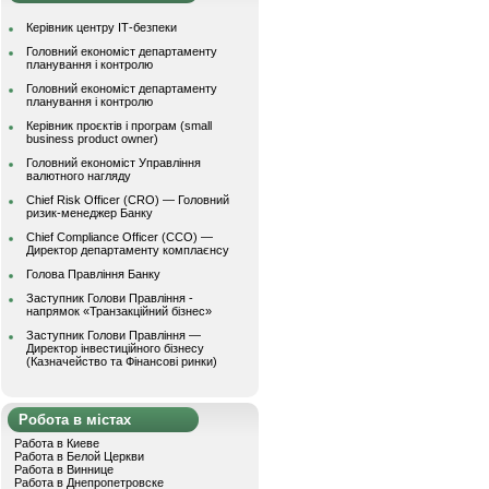
Керівник центру ІТ-безпеки
Головний економіст департаменту
планування і контролю
Головний економіст департаменту
планування і контролю
Керівник проєктів і програм (small
business product owner)
Головний економіст Управління
валютного нагляду
Chief Risk Officer (CRO) — Головний
ризик-менеджер Банку
Chief Compliance Officer (CCO) —
Директор департаменту комплаєнсу
Голова Правління Банку
Заступник Голови Правління -
напрямок «Транзакційний бізнес»
Заступник Голови Правління —
Директор інвестиційного бізнесу
(Казначейство та Фінансові ринки)
Робота в містах
Работа в Киеве
Работа в Белой Церкви
Работа в Виннице
Работа в Днепропетровске