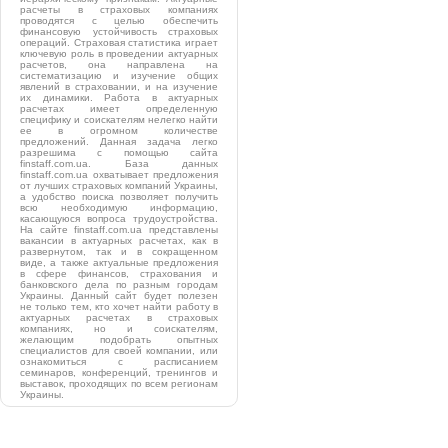
расчеты в страховых компаниях
проводятся с целью обеспечить
финансовую устойчивость страховых
операций. Страховая статистика играет
ключевую роль в проведении актуарных
расчетов, она направлена на
систематизацию и изучение общих
явлений в страховании, и на изучение
их динамики. Работа в актуарных
расчетах имеет определенную
специфику и соискателям нелегко найти
ее в огромном количестве
предложений. Данная задача легко
разрешима с помощью сайта
finstaff.com.ua. База данных
finstaff.com.ua охватывает предложения
от лучших страховых компаний Украины,
а удобство поиска позволяет получить
всю необходимую информацию,
касающуюся вопроса трудоустройства.
На сайте finstaff.com.ua представлены
вакансии в актуарных расчетах, как в
развернутом, так и в сокращенном
виде, а также актуальные предложения
в сфере финансов, страхования и
банковского дела по разным городам
Украины. Данный сайт будет полезен
не только тем, кто хочет найти работу в
актуарных расчетах в страховых
компаниях, но и соискателям,
желающим подобрать опытных
специалистов для своей компании, или
ознакомиться с расписанием
семинаров, конференций, тренингов и
выставок, проходящих по всем регионам
Украины.