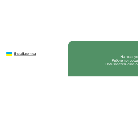
finstaff.com.ua
На главну
Работа по город
Пользовательское с