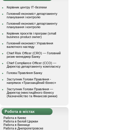
Керівник центру ІТ-безпеки
Головний економіст департаменту
планування і контролю
Головний економіст департаменту
планування і контролю
Керівник проєктів і програм (small
business product owner)
Головний економіст Управління
валютного нагляду
Chief Risk Officer (CRO) — Головний
ризик-менеджер Банку
Chief Compliance Officer (CCO) —
Директор департаменту комплаєнсу
Голова Правління Банку
Заступник Голови Правління -
напрямок «Транзакційний бізнес»
Заступник Голови Правління —
Директор інвестиційного бізнесу
(Казначейство та Фінансові ринки)
Робота в містах
Работа в Киеве
Работа в Белой Церкви
Работа в Виннице
Работа в Днепропетровске