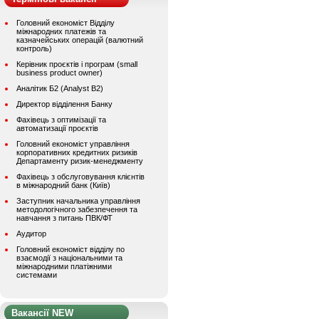
Головний економіст Відділу
міжнародних платежів та
казначейських операцій (валютний
контроль)
Керівник проєктів і програм (small
business product owner)
Аналітик Б2 (Analyst B2)
Директор відділення Банку
Фахівець з оптимізації та
автоматизації проєктів
Головний економіст управління
корпоративних кредитних ризиків
Департаменту ризик-менеджменту
Фахівець з обслуговування клієнтів
в міжнародний банк (Київ)
Заступник начальника управління
методологічного забезпечення та
навчання з питань ПВК/ФТ
Аудитор
Головний економіст відділу по
взаємодії з національними та
міжнародними платіжними
системами
Вакансії NEW