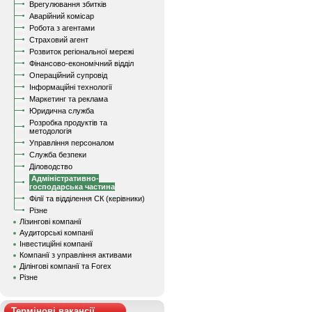
Врегулювання збитків
Аварійний комісар
Робота з агентами
Страховий агент
Розвиток регіональної мережі
Фінансово-економічний відділ
Операційний супровід
Інформаційні технології
Маркетинг та реклама
Юридична служба
Розробка продуктів та
методологія
Управління персоналом
Служба безпеки
Діловодство
Адміністративно-
господарська частина
Філії та відділення СК (керівники)
Різне
Лізингові компанії
Аудиторські компанії
Інвестиційні компанії
Компанії з управління активами
Ділінгові компанії та Forex
Різне
Термінові вакансії