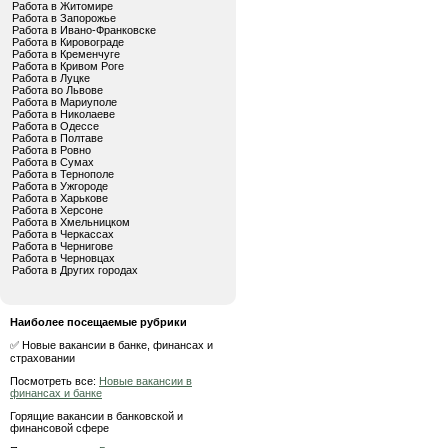
Работа в Житомире
Работа в Запорожье
Работа в Ивано-Франковске
Работа в Кировограде
Работа в Кременчуге
Работа в Кривом Роге
Работа в Луцке
Работа во Львове
Работа в Мариуполе
Работа в Николаеве
Работа в Одессе
Работа в Полтаве
Работа в Ровно
Работа в Сумах
Работа в Тернополе
Работа в Ужгороде
Работа в Харькове
Работа в Херсоне
Работа в Хмельницком
Работа в Черкассах
Работа в Чернигове
Работа в Черновцах
Работа в Других городах
Наиболее посещаемые рубрики
✅ Новые вакансии в банке, финансах и
страховании
Посмотреть все:
Новые вакансии в
финансах и банке
Горящие вакансии в банковской и
финансовой сфере