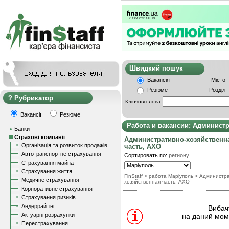
Швидкий пошу
Вакансія
Місто
Резюме
Розділ
Рубрикатор
Ключові слова
Вакансії
Резюме
Работа и вакансии: Админист
Банки
Страхові компанії
Административно-хозяйственн
Організація та розвиток продажів
часть, АХО
Автотранспортне страхування
Сортировать по:
региону
Страхування майна
Страхування життя
FinStaff
> работа Маріуполь
>
Администра
Медичне страхування
хозяйственная часть, АХО
Корпоративне страхування
Страхування ризиків
Андеррайтінг
Вибачт
Актуарні розрахунки
на даний моме
Перестрахування