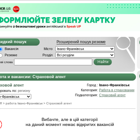
видкий пошук
Розширений пошук резюме
Вакансія
Місто
Резюме
Розділ
ві слова
ота и вакансии: Страховой агент
ховой агент
Город :
Івано-Франківськ
Категория:
Работа в страховании
ровать по:
региону
Подкатегория:
Страховий агент
ff
> работа Івано-Франківськ
>
Страховой агент
Вибачте, але в цій категорії
на даний момент немає відкритих вакансій