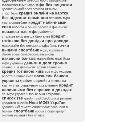
одобрением
кредит под 0 процентов
мфо без лицензии
малоизвестные мфо
кредит онлайн без отказа
отзывы
кредит онлайн на картку
спортбанк
без відмови терміново
невідомі мфо
кредит наличными
карта спортбанк
киев
работа в банке
работа в финансах
неизвестные мфо
работа в
кредит
страховании
альфа банк киев
готівкою без довідки про доходи
точки
микрозайм без отказа
альфа банк
выдачи спортбанк
мфо, которые
дают всем
банковские вакансии
вакансии банков
маловідомі мфо
база
деньги в долг срочно
мфо украины
вакансии в финансах
архив вакансий
кредит готівкою київ
все мфо украины
вакансии банков
работа в банке киев
украины
кредит спортбанк
позика на
кредит
картку з автоматичним схваленням
наличными без справки о доходах
всі мфо україни
Новые МФО Украины
список rss
кредит під 0 відсотків
рейтинг
Нові МФО України
кредитов онлайн
кредитный лимит спортбанк
вакансии в
спортбанк
банках
гроші в борг
кредит
онлайн на карту без отказа