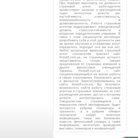
При подборе персонала на должность
страховой агент, работодатели
приветствуют наличие у претендентов
таких личностных качеств как:
настойчивость, ответственность,
коммуникабельность и
уравновешенность. Работа страховым
агентом подразумевает определенный
уровень стрессоустойчивости и
владение определенными навыками. В
связи с этим специалисты желающие
попробовать себя в этой должности уже
во время обучения и стажировки могут
определить, подходит она им или нет.
Найти актуальные вакансии страховой
агент соискателям поможет сайт
finstaff.com.ua, на страницах которого
представлены только свежие
предложения от страховых компаний и
других финансовых учреждений
Украины. Finstaff.com.ua – сайт
специализирующийся на поиске работы
в сфере страхования, банковского дела
и финансов. Зарегистрировавшись на
сайте finstaff.com.ua, Вы получаете
возможность найти работу страховым
агентом в страховых компаниях за счет
размещения резюме, доступ к которому
можете контролировать сами.
Специалистам, стремящимся к
повышению своей квалификации, будет
интересна рубрика «Семинары и
тренинги», а в рубрике «Инфо»
соискатели найдут полезную
информацию, такую как: банковские
новости, финансовый словарь, а также
информацию касательно проведения
выставок, семинаров и конференций.