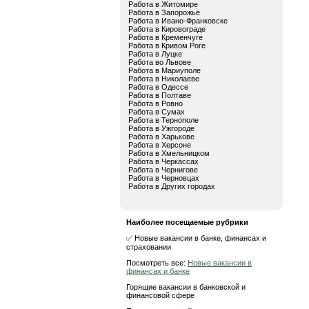
Работа в Житомире
Работа в Запорожье
Работа в Ивано-Франковске
Работа в Кировограде
Работа в Кременчуге
Работа в Кривом Роге
Работа в Луцке
Работа во Львове
Работа в Мариуполе
Работа в Николаеве
Работа в Одессе
Работа в Полтаве
Работа в Ровно
Работа в Сумах
Работа в Тернополе
Работа в Ужгороде
Работа в Харькове
Работа в Херсоне
Работа в Хмельницком
Работа в Черкассах
Работа в Чернигове
Работа в Черновцах
Работа в Других городах
Наиболее посещаемые рубрики
✅ Новые вакансии в банке, финансах и
страховании
Посмотреть все:
Новые вакансии в
финансах и банке
Горящие вакансии в банковской и
финансовой сфере