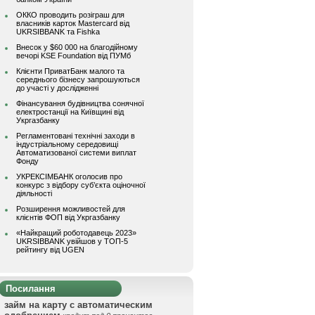
ОККО проводить розіграш для
власників карток Mastercard від
UKRSIBBANK та Fishka
Внесок у $60 000 на благодійному
вечорі KSE Foundation від ПУМб
Клієнти ПриватБанк малого та
середнього бізнесу запрошуються
до участі у дослідженні
Фінансування будівництва сонячної
електростанції на Київщині від
Укргазбанку
Регламентовані технічні заходи в
індустріальному середовищі
Автоматизованої системи виплат
Фонду
УКРЕКСІМБАНК оголосив про
конкурс з відбору суб’єкта оціночної
діяльності
Розширення можливостей для
клієнтів ФОП від Укргазбанку
«Найкращий роботодавець 2023»
UKRSIBBANK увійшов у ТОП-5
рейтингу від UGEN
Посилання
займ на карту с автоматическим