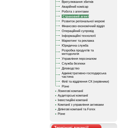
Врегулювання збитків
Аварійний комісар
Робота з агентами
Страховий агент
Розвиток регіональної мережі
Фінансово-економічний відділ
Операційний супровід
Інформаційні технології
Маркетинг та реклама
Юридична служба
Розробка продуктів та
методологія
Управління персоналом
Служба безпеки
Діловодство
Адміністративно-господарська
частина
Філії та відділення СК (керівники)
Різне
Лізингові компанії
Аудиторські компанії
Інвестиційні компанії
Компанії з управління активами
Ділінгові компанії та Forex
Різне
Термінові вакансії