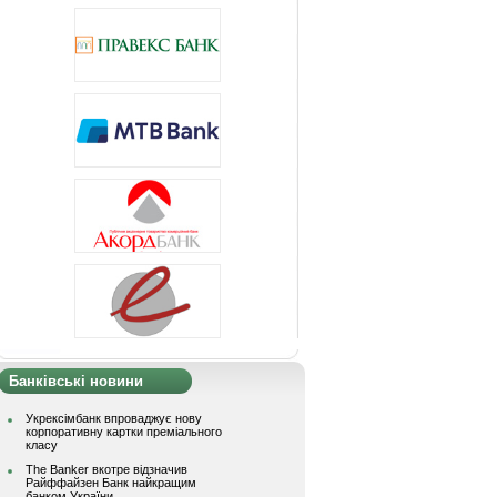
Банківські новини
Укрексімбанк впроваджує нову
корпоративну картки преміального
класу
The Banker вкотре відзначив
Райффайзен Банк найкращим
банком України