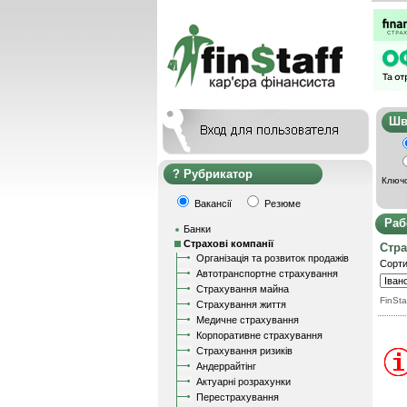
Ш
Рубрикатор
Ключо
Вакансії
Резюме
Раб
Банки
Страхові компанії
Стра
Організація та розвиток продажів
Сорти
Автотранспортне страхування
Страхування майна
FinSta
Страхування життя
Медичне страхування
Корпоративне страхування
Страхування ризиків
Андеррайтінг
Актуарні розрахунки
Перестрахування