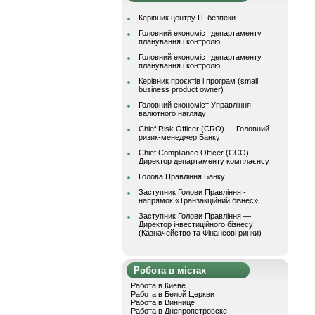
Керівник центру ІТ-безпеки
Головний економіст департаменту
планування і контролю
Головний економіст департаменту
планування і контролю
Керівник проєктів і програм (small
business product owner)
Головний економіст Управління
валютного нагляду
Chief Risk Officer (CRO) — Головний
ризик-менеджер Банку
Chief Compliance Officer (CCO) —
Директор департаменту комплаєнсу
Голова Правління Банку
Заступник Голови Правління -
напрямок «Транзакційний бізнес»
Заступник Голови Правління —
Директор інвестиційного бізнесу
(Казначейство та Фінансові ринки)
Робота в містах
Работа в Киеве
Работа в Белой Церкви
Работа в Виннице
Работа в Днепропетровске