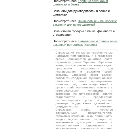
Посмотреть все:
Горящие вакансии в
финансах и банке
Вакансии для руководителей в банке и
финансах
Посмотреть все:
Финансовые и банковские
вакансии для руководителей
Вакансии по городам в банке, финансах и
страховании
Посмотреть все:
Банковские и финансовые
вакансии по городам Украины
Страхование считается перспективным
направлением бизнеса, и в последнее
время наблюдается динамика роста
страхового рынка Украины. Страховой
агент, это специальность, которая дает
прекрасную возможность для
планирования и развития своей
карьеры. Страховой агент должен
выполнять следующие функциональные
обязанности: поиск потенциальных
клиентов, подготовка предложений и
презентаций, налаживание контакта с
потенциальными клиентами и
выявление их потребностей, анализ
потребностей и предложение
соответствующих услуг, подготовка
договора, поддержание дальнейшего
сотрудничества с клиентами.
Страховые агенты являются
официальными представителями
страховых компаний, в их обязанности
входит осуществление операций по
заключению договоров личного и
имущественного страхования с
юридическими и физическими лицами.