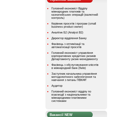
Головний економіст Відділу
міжнародних платежів та
казначейських операцій (валютний
контроль)
Керівник проєктів і програм (small
business product owner)
Аналітик Б2 (Analyst B2)
Директор відділення Банку
Фахівець з оптимізації та
автоматизації проєктів
Головний економіст управління
корпоративних кредитних ризиків
Департаменту ризик-менеджменту
Фахівець з обслуговування клієнтів
в міжнародний банк (Київ)
Заступник начальника управління
методологічного забезпечення та
навчання з питань ПВК/ФТ
Аудитор
Головний економіст відділу по
взаємодії з національними та
міжнародними платіжними
системами
Вакансії NEW