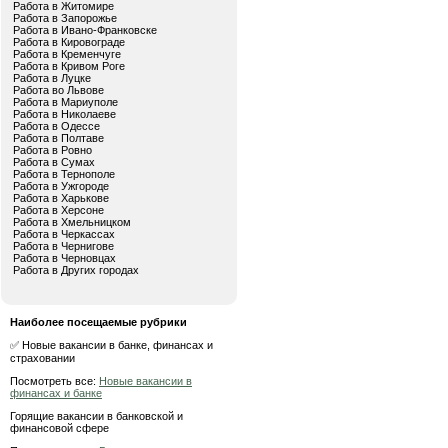
Работа в Житомире
Работа в Запорожье
Работа в Ивано-Франковске
Работа в Кировограде
Работа в Кременчуге
Работа в Кривом Роге
Работа в Луцке
Работа во Львове
Работа в Мариуполе
Работа в Николаеве
Работа в Одессе
Работа в Полтаве
Работа в Ровно
Работа в Сумах
Работа в Тернополе
Работа в Ужгороде
Работа в Харькове
Работа в Херсоне
Работа в Хмельницком
Работа в Черкассах
Работа в Чернигове
Работа в Черновцах
Работа в Других городах
Наиболее посещаемые рубрики
✅ Новые вакансии в банке, финансах и
страховании
Посмотреть все:
Новые вакансии в
финансах и банке
Горящие вакансии в банковской и
финансовой сфере