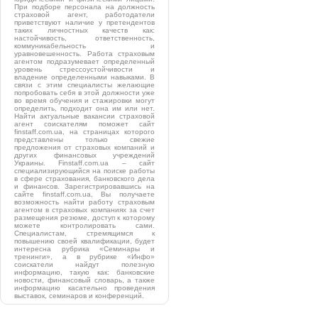
При подборе персонала на должность
страховой агент, работодатели
приветствуют наличие у претендентов
таких личностных качеств как:
настойчивость, ответственность,
коммуникабельность и
уравновешенность. Работа страховым
агентом подразумевает определенный
уровень стрессоустойчивости и
владение определенными навыками. В
связи с этим специалисты желающие
попробовать себя в этой должности уже
во время обучения и стажировки могут
определить, подходит она им или нет.
Найти актуальные вакансии страховой
агент соискателям поможет сайт
finstaff.com.ua, на страницах которого
представлены только свежие
предложения от страховых компаний и
других финансовых учреждений
Украины. Finstaff.com.ua – сайт
специализирующийся на поиске работы
в сфере страхования, банковского дела
и финансов. Зарегистрировавшись на
сайте finstaff.com.ua, Вы получаете
возможность найти работу страховым
агентом в страховых компаниях за счет
размещения резюме, доступ к которому
можете контролировать сами.
Специалистам, стремящимся к
повышению своей квалификации, будет
интересна рубрика «Семинары и
тренинги», а в рубрике «Инфо»
соискатели найдут полезную
информацию, такую как: банковские
новости, финансовый словарь, а также
информацию касательно проведения
выставок, семинаров и конференций.