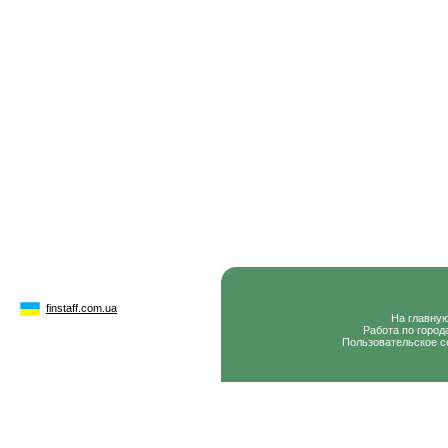
finstaff.com.ua
На главну
Работа по город
Пользовательское с