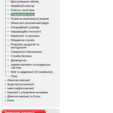
Врегулювання збитків
Аварійний комісар
Робота з агентами
Страховий агент
Розвиток регіональної мережі
Фінансово-економічний відділ
Операційний супровід
Інформаційні технології
Маркетинг та реклама
Юридична служба
Розробка продуктів та
методологія
Управління персоналом
Служба безпеки
Діловодство
Адміністративно-господарська
частина
Філії та відділення СК (керівники)
Різне
Лізингові компанії
Аудиторські компанії
Інвестиційні компанії
Компанії з управління активами
Ділінгові компанії та Forex
Різне
Термінові вакансії