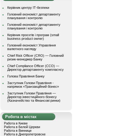
Керівник центру ІТ-безпеки
Головний економіст департаменту
планування і контролю
Головний економіст департаменту
планування і контролю
Керівник проєктів і програм (small
business product owner)
Головний економіст Управління
валютного нагляду
Chief Risk Officer (CRO) — Головний
ризик-менеджер Банку
Chief Compliance Officer (CCO) —
Директор департаменту комплаєнсу
Голова Правління Банку
Заступник Голови Правління -
напрямок «Транзакційний бізнес»
Заступник Голови Правління —
Директор інвестиційного бізнесу
(Казначейство та Фінансові ринки)
Робота в містах
Работа в Киеве
Работа в Белой Церкви
Работа в Виннице
Работа в Днепропетровске