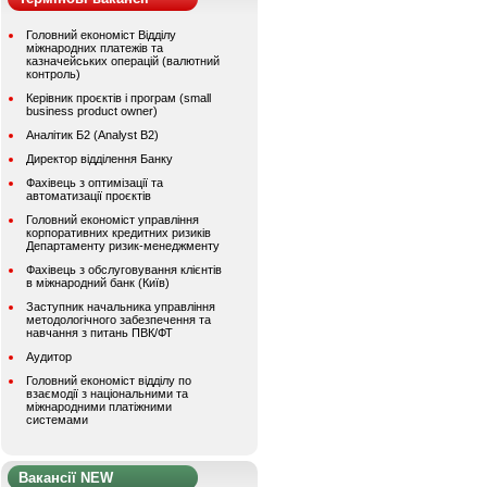
Головний економіст Відділу
міжнародних платежів та
казначейських операцій (валютний
контроль)
Керівник проєктів і програм (small
business product owner)
Аналітик Б2 (Analyst B2)
Директор відділення Банку
Фахівець з оптимізації та
автоматизації проєктів
Головний економіст управління
корпоративних кредитних ризиків
Департаменту ризик-менеджменту
Фахівець з обслуговування клієнтів
в міжнародний банк (Київ)
Заступник начальника управління
методологічного забезпечення та
навчання з питань ПВК/ФТ
Аудитор
Головний економіст відділу по
взаємодії з національними та
міжнародними платіжними
системами
Вакансії NEW