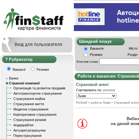
Швидкий пошу
Вакансія
Місто
Резюме
Розділ
Рубрикатор
Ключові слова
Вакансії
Резюме
Работа и вакансии: Страховой
Банки
Страхові компанії
Страховой агент
Організація та розвиток продажів
Сортировать по:
региону
Автотранспортне страхування
Страхування майна
FinStaff
> работа Львів
>
Страховой аген
Страхування життя
Медичне страхування
Корпоративне страхування
Вибачт
Страхування ризиків
на даний мом
Андеррайтінг
Актуарні розрахунки
Перестрахування