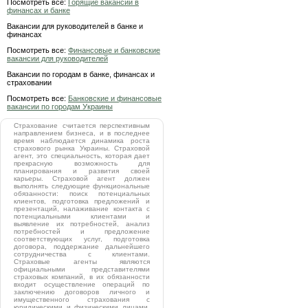
Посмотреть все:
Горящие вакансии в
финансах и банке
Вакансии для руководителей в банке и
финансах
Посмотреть все:
Финансовые и банковские
вакансии для руководителей
Вакансии по городам в банке, финансах и
страховании
Посмотреть все:
Банковские и финансовые
вакансии по городам Украины
Страхование считается перспективным
направлением бизнеса, и в последнее
время наблюдается динамика роста
страхового рынка Украины. Страховой
агент, это специальность, которая дает
прекрасную возможность для
планирования и развития своей
карьеры. Страховой агент должен
выполнять следующие функциональные
обязанности: поиск потенциальных
клиентов, подготовка предложений и
презентаций, налаживание контакта с
потенциальными клиентами и
выявление их потребностей, анализ
потребностей и предложение
соответствующих услуг, подготовка
договора, поддержание дальнейшего
сотрудничества с клиентами.
Страховые агенты являются
официальными представителями
страховых компаний, в их обязанности
входит осуществление операций по
заключению договоров личного и
имущественного страхования с
юридическими и физическими лицами.