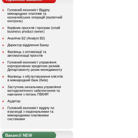
Головний економіст Відділу
міжнародних платежів та
казначейських операцій (валютний
контроль)
Керівник проєктів і програм (small
business product owner)
Аналітик Б2 (Analyst B2)
Директор відділення Банку
Фахівець з оптимізації та
автоматизації проєктів
Головний економіст управління
корпоративних кредитних ризиків
Департаменту ризик-менеджменту
Фахівець з обслуговування клієнтів
в міжнародний банк (Київ)
Заступник начальника управління
методологічного забезпечення та
навчання з питань ПВК/ФТ
Аудитор
Головний економіст відділу по
взаємодії з національними та
міжнародними платіжними
системами
Вакансії NEW