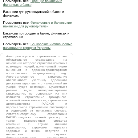
Посмотреть все:
Горящие вакансии в
финансах и банке
Вакансии для руководителей в банке и
финансах
Посмотреть все:
Финансовые и банковские
вакансии для руководителей
Вакансии по городам в банке, финансах и
страховании
Посмотреть все:
Банковские и финансовые
вакансии по городам Украины
Автотранспортное страхование - это
обязательное страхование, на
основании которого страховая компания
возмещает ущерб, причиненный лицом
виновным в дорожно-транспортном
происшествии пострадавшему лицу.
Автотранспортное страхование
обеспечивает участнику дорожного
движения гарантии, что нанесенный им
ущерб будет возмещен. Существуют
разные виды автотранспортного
страхования, но основными из них
являются: страхование гражданско-
правовой ответственности, страхование
автотранспорта (КАСКО) и
персональное страхование пассажиров
и водителей от нечастных случаев.
Автотранспортному страхованию
КАСКО подлежит личный транспорт, а
также транспортные средства
компании. В случае личного
страхования, страховке подлежит
здоровье и жизнь водителя от
несчастных случаев.
Автотранспортному страхованию