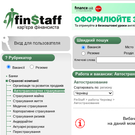
Швидкий пошу
Вакансія
Місто
Резюме
Розділ
Рубрикатор
Ключові слова
Вакансії
Резюме
Работа и вакансии: Автостра
Банки
Страхові компанії
Автострахование
Організація та розвиток продажів
Сортировать по:
региону
Автотранспортне страхування
Страхування майна
FinStaff
> работа Чернівці
>
Страхування життя
Автострахование
Медичне страхування
Корпоративне страхування
Страхування ризиків
Вибачт
Андеррайтінг
на даний мом
Актуарні розрахунки
Перестрахування