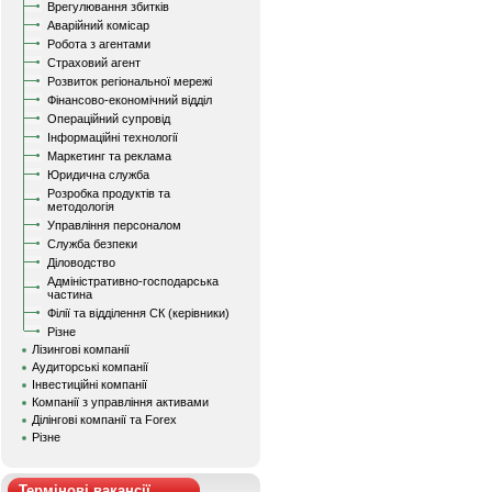
Врегулювання збитків
Аварійний комісар
Робота з агентами
Страховий агент
Розвиток регіональної мережі
Фінансово-економічний відділ
Операційний супровід
Інформаційні технології
Маркетинг та реклама
Юридична служба
Розробка продуктів та
методологія
Управління персоналом
Служба безпеки
Діловодство
Адміністративно-господарська
частина
Філії та відділення СК (керівники)
Різне
Лізингові компанії
Аудиторські компанії
Інвестиційні компанії
Компанії з управління активами
Ділінгові компанії та Forex
Різне
Термінові вакансії