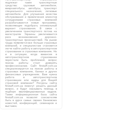
подлежат такие транспортные
средства: грузовые автомобили,
микроавтобусы, автобусы, транспорт
специального назначения, легковые
автомобили. Для улучшения качества
обслуживания и привлечения клиентов
сотрудниками страховых компаний
разрабатываются новые программы,
позволяющие подобрать оптимальный
вариант страхования. В связи с
увеличением транспортного потока на
магистралях Украины увеличивается
риск возникновения дорожно-
транспортных происшествий. На рынке
труда появляется все больше страховых
компаний, и специалистам становится
легче найти работу в автотранспортном
страховании в страховых компаниях. Но
и в ситуации, когда вакансии в
автотранспортном страховании
перестали быть проблемой, вопрос
поиска работы стоит доверять
профессионалам. Сайт finstaff.com.ua
специализируется на поиске работы в
страховых компаниях, банках и других
финансовых учреждениях. Вам нужна
работа в автотранспортном
страховании или кадры для Вашей
страховой компании? Ресурсы сайта
finstaff.com.ua помогут решить данный
вопрос, и будут оказывать помощь в
подборе квалифицированных кадров.
Также информационная база сайта
finstaff.com.ua позволят соискателям
быть в курсе самых свежих банковских
новостей, конференций, семинаров и
выставок.