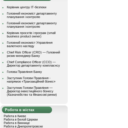
Керівник центру ІТ-безпеки
Головний економіст департаменту
планування і контролю
Головний економіст департаменту
планування і контролю
Керівник проєктів і програм (small
business product owner)
Головний економіст Управління
валютного нагляду
Chief Risk Officer (CRO) — Головний
ризик-менеджер Банку
Chief Compliance Officer (CCO) —
Директор департаменту комплаєнсу
Голова Правління Банку
Заступник Голови Правління -
напрямок «Транзакційний бізнес»
Заступник Голови Правління —
Директор інвестиційного бізнесу
(Казначейство та Фінансові ринки)
Робота в містах
Работа в Киеве
Работа в Белой Церкви
Работа в Виннице
Работа в Днепропетровске