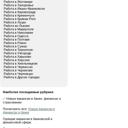
Работа в Житомире
Работа в Запорожье
Работа в Ивано-Франковске
Работа в Кировограде
Работа в Кременчуге
Работа в Кривом Роге
Работа в Луцке
Работа во Львове
Работа в Мариуполе
Работа в Николаеве
Работа в Одессе
Работа в Полтаве
Работа в Ровно
Работа в Сумах
Работа в Тернополе
Работа в Ужгороде
Работа в Харькове
Работа в Херсоне
Работа в Хмельницком
Работа в Черкассах
Работа в Чернигове
Работа в Черновцах
Работа в Других городах
Наиболее посещаемые рубрики
✅ Новые вакансии в банке, финансах и
страховании
Посмотреть все:
Новые вакансии в
финансах и банке
Горящие вакансии в банковской и
финансовой сфере