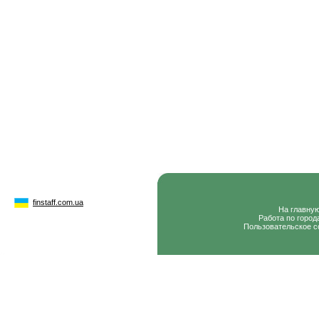
finstaff.com.ua
На главну
Работа по город
Пользовательское с