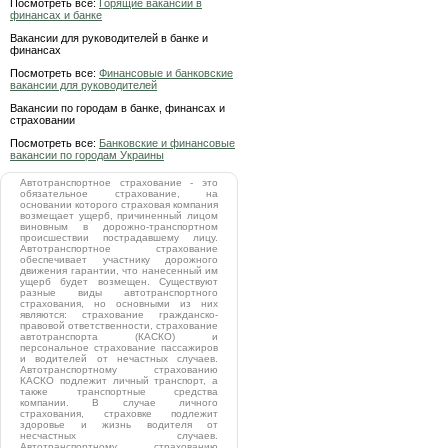
Посмотреть все:
Горящие вакансии в
финансах и банке
Вакансии для руководителей в банке и
финансах
Посмотреть все:
Финансовые и банковские
вакансии для руководителей
Вакансии по городам в банке, финансах и
страховании
Посмотреть все:
Банковские и финансовые
вакансии по городам Украины
Автотранспортное страхование - это
обязательное страхование, на
основании которого страховая компания
возмещает ущерб, причиненный лицом
виновным в дорожно-транспортном
происшествии пострадавшему лицу.
Автотранспортное страхование
обеспечивает участнику дорожного
движения гарантии, что нанесенный им
ущерб будет возмещен. Существуют
разные виды автотранспортного
страхования, но основными из них
являются: страхование гражданско-
правовой ответственности, страхование
автотранспорта (КАСКО) и
персональное страхование пассажиров
и водителей от нечастных случаев.
Автотранспортному страхованию
КАСКО подлежит личный транспорт, а
также транспортные средства
компании. В случае личного
страхования, страховке подлежит
здоровье и жизнь водителя от
несчастных случаев.
Автотранспортному страхованию