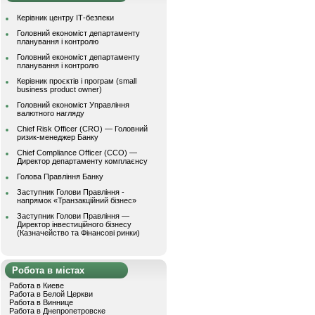
Керівник центру ІТ-безпеки
Головний економіст департаменту
планування і контролю
Головний економіст департаменту
планування і контролю
Керівник проєктів і програм (small
business product owner)
Головний економіст Управління
валютного нагляду
Chief Risk Officer (CRO) — Головний
ризик-менеджер Банку
Chief Compliance Officer (CCO) —
Директор департаменту комплаєнсу
Голова Правління Банку
Заступник Голови Правління -
напрямок «Транзакційний бізнес»
Заступник Голови Правління —
Директор інвестиційного бізнесу
(Казначейство та Фінансові ринки)
Робота в містах
Работа в Киеве
Работа в Белой Церкви
Работа в Виннице
Работа в Днепропетровске