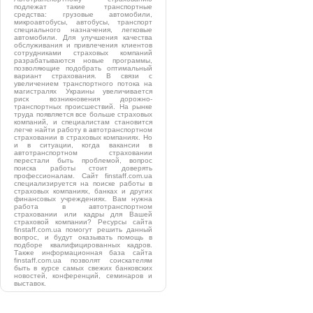
подлежат такие транспортные
средства: грузовые автомобили,
микроавтобусы, автобусы, транспорт
специального назначения, легковые
автомобили. Для улучшения качества
обслуживания и привлечения клиентов
сотрудниками страховых компаний
разрабатываются новые программы,
позволяющие подобрать оптимальный
вариант страхования. В связи с
увеличением транспортного потока на
магистралях Украины увеличивается
риск возникновения дорожно-
транспортных происшествий. На рынке
труда появляется все больше страховых
компаний, и специалистам становится
легче найти работу в автотранспортном
страховании в страховых компаниях. Но
и в ситуации, когда вакансии в
автотранспортном страховании
перестали быть проблемой, вопрос
поиска работы стоит доверять
профессионалам. Сайт finstaff.com.ua
специализируется на поиске работы в
страховых компаниях, банках и других
финансовых учреждениях. Вам нужна
работа в автотранспортном
страховании или кадры для Вашей
страховой компании? Ресурсы сайта
finstaff.com.ua помогут решить данный
вопрос, и будут оказывать помощь в
подборе квалифицированных кадров.
Также информационная база сайта
finstaff.com.ua позволят соискателям
быть в курсе самых свежих банковских
новостей, конференций, семинаров и
выставок.