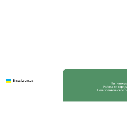
finstaff.com.ua
На главну
Работа по город
Пользовательское с