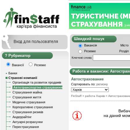
Швидкий пошу
Вакансія
Місто
Резюме
Розділ
Рубрикатор
Ключові слова
Вакансії
Резюме
Работа и вакансии: Автостра
Банки
Страхові компанії
Автострахование
Організація та розвиток продажів
Сортировать по:
региону
Автотранспортне страхування
Страхування майна
FinStaff
> работа Харків
>
Автострахован
Страхування життя
Медичне страхування
Корпоративне страхування
Вибачт
Страхування ризиків
на даний мом
Андеррайтінг
Актуарні розрахунки
Перестрахування