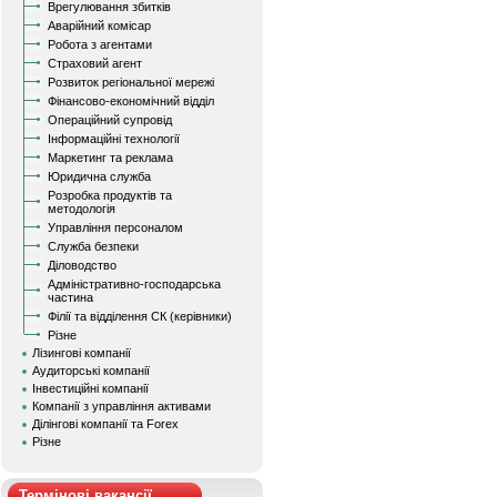
Врегулювання збитків
Аварійний комісар
Робота з агентами
Страховий агент
Розвиток регіональної мережі
Фінансово-економічний відділ
Операційний супровід
Інформаційні технології
Маркетинг та реклама
Юридична служба
Розробка продуктів та
методологія
Управління персоналом
Служба безпеки
Діловодство
Адміністративно-господарська
частина
Філії та відділення СК (керівники)
Різне
Лізингові компанії
Аудиторські компанії
Інвестиційні компанії
Компанії з управління активами
Ділінгові компанії та Forex
Різне
Термінові вакансії