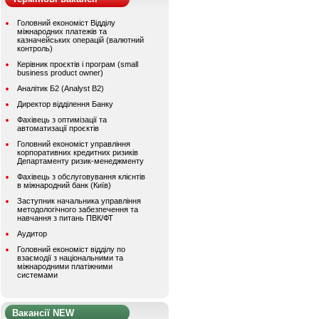
Головний економіст Відділу
міжнародних платежів та
казначейських операцій (валютний
контроль)
Керівник проєктів і програм (small
business product owner)
Аналітик Б2 (Analyst B2)
Директор відділення Банку
Фахівець з оптимізації та
автоматизації проєктів
Головний економіст управління
корпоративних кредитних ризиків
Департаменту ризик-менеджменту
Фахівець з обслуговування клієнтів
в міжнародний банк (Київ)
Заступник начальника управління
методологічного забезпечення та
навчання з питань ПВК/ФТ
Аудитор
Головний економіст відділу по
взаємодії з національними та
міжнародними платіжними
системами
Вакансії NEW