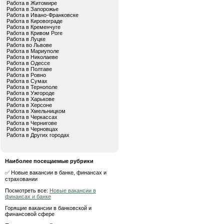
Работа в Житомире
Работа в Запорожье
Работа в Ивано-Франковске
Работа в Кировограде
Работа в Кременчуге
Работа в Кривом Роге
Работа в Луцке
Работа во Львове
Работа в Мариуполе
Работа в Николаеве
Работа в Одессе
Работа в Полтаве
Работа в Ровно
Работа в Сумах
Работа в Тернополе
Работа в Ужгороде
Работа в Харькове
Работа в Херсоне
Работа в Хмельницком
Работа в Черкассах
Работа в Чернигове
Работа в Черновцах
Работа в Других городах
Наиболее посещаемые рубрики
✅ Новые вакансии в банке, финансах и
страховании
Посмотреть все:
Новые вакансии в
финансах и банке
Горящие вакансии в банковской и
финансовой сфере