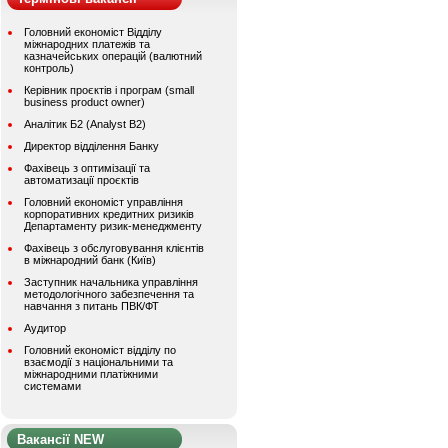
Головний економіст Відділу
міжнародних платежів та
казначейських операцій (валютний
контроль)
Керівник проєктів і програм (small
business product owner)
Аналітик Б2 (Analyst B2)
Директор відділення Банку
Фахівець з оптимізації та
автоматизації проєктів
Головний економіст управління
корпоративних кредитних ризиків
Департаменту ризик-менеджменту
Фахівець з обслуговування клієнтів
в міжнародний банк (Київ)
Заступник начальника управління
методологічного забезпечення та
навчання з питань ПВК/ФТ
Аудитор
Головний економіст відділу по
взаємодії з національними та
міжнародними платіжними
системами
Вакансії NEW