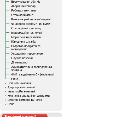
Врегулювання збитків
Аварійний комісар
Робота з агентами
Страховий агент
Розвиток регіональної мережі
Фінансово-економічний відділ
Операційний супровід
Інформаційні технології
Маркетинг та реклама
Юридична служба
Розробка продуктів та
методологія
Управління персоналом
Служба безпеки
Діловодство
Адміністративно-господарська
частина
Філії та відділення СК (керівники)
Різне
Лізингові компанії
Аудиторські компанії
Інвестиційні компанії
Компанії з управління активами
Ділінгові компанії та Forex
Різне
Термінові вакансії