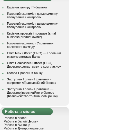
Керівник центру ІТ-безпеки
Головний економіст департаменту
планування і контролю
Головний економіст департаменту
планування і контролю
Керівник проєктів і програм (small
business product owner)
Головний економіст Управління
валютного нагляду
Chief Risk Officer (CRO) — Головний
ризик-менеджер Банку
Chief Compliance Officer (CCO) —
Директор департаменту комплаєнсу
Голова Правління Банку
Заступник Голови Правління -
напрямок «Транзакційний бізнес»
Заступник Голови Правління —
Директор інвестиційного бізнесу
(Казначейство та Фінансові ринки)
Робота в містах
Работа в Киеве
Работа в Белой Церкви
Работа в Виннице
Работа в Днепропетровске