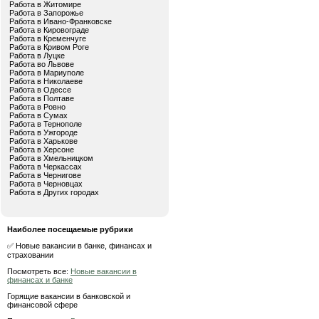
Работа в Житомире
Работа в Запорожье
Работа в Ивано-Франковске
Работа в Кировограде
Работа в Кременчуге
Работа в Кривом Роге
Работа в Луцке
Работа во Львове
Работа в Мариуполе
Работа в Николаеве
Работа в Одессе
Работа в Полтаве
Работа в Ровно
Работа в Сумах
Работа в Тернополе
Работа в Ужгороде
Работа в Харькове
Работа в Херсоне
Работа в Хмельницком
Работа в Черкассах
Работа в Чернигове
Работа в Черновцах
Работа в Других городах
Наиболее посещаемые рубрики
✅ Новые вакансии в банке, финансах и
страховании
Посмотреть все:
Новые вакансии в
финансах и банке
Горящие вакансии в банковской и
финансовой сфере