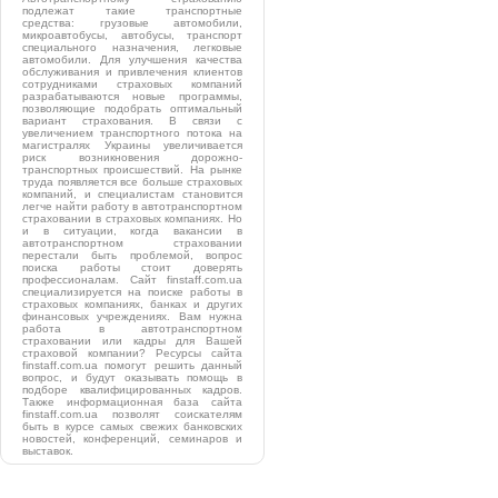
подлежат такие транспортные
средства: грузовые автомобили,
микроавтобусы, автобусы, транспорт
специального назначения, легковые
автомобили. Для улучшения качества
обслуживания и привлечения клиентов
сотрудниками страховых компаний
разрабатываются новые программы,
позволяющие подобрать оптимальный
вариант страхования. В связи с
увеличением транспортного потока на
магистралях Украины увеличивается
риск возникновения дорожно-
транспортных происшествий. На рынке
труда появляется все больше страховых
компаний, и специалистам становится
легче найти работу в автотранспортном
страховании в страховых компаниях. Но
и в ситуации, когда вакансии в
автотранспортном страховании
перестали быть проблемой, вопрос
поиска работы стоит доверять
профессионалам. Сайт finstaff.com.ua
специализируется на поиске работы в
страховых компаниях, банках и других
финансовых учреждениях. Вам нужна
работа в автотранспортном
страховании или кадры для Вашей
страховой компании? Ресурсы сайта
finstaff.com.ua помогут решить данный
вопрос, и будут оказывать помощь в
подборе квалифицированных кадров.
Также информационная база сайта
finstaff.com.ua позволят соискателям
быть в курсе самых свежих банковских
новостей, конференций, семинаров и
выставок.