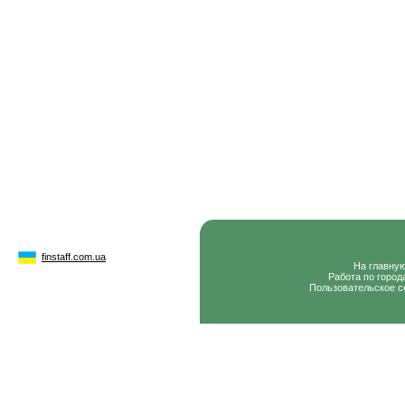
finstaff.com.ua
На главну
Работа по город
Пользовательское с