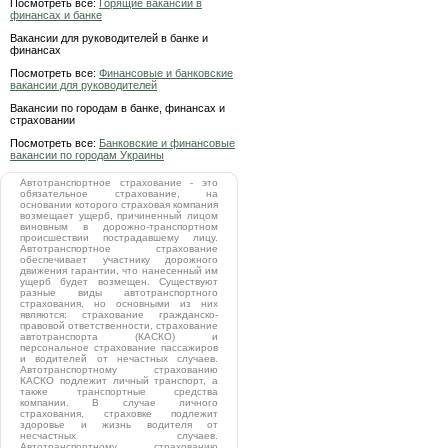
Посмотреть все:
Горящие вакансии в
финансах и банке
Вакансии для руководителей в банке и
финансах
Посмотреть все:
Финансовые и банковские
вакансии для руководителей
Вакансии по городам в банке, финансах и
страховании
Посмотреть все:
Банковские и финансовые
вакансии по городам Украины
Автотранспортное страхование - это
обязательное страхование, на
основании которого страховая компания
возмещает ущерб, причиненный лицом
виновным в дорожно-транспортном
происшествии пострадавшему лицу.
Автотранспортное страхование
обеспечивает участнику дорожного
движения гарантии, что нанесенный им
ущерб будет возмещен. Существуют
разные виды автотранспортного
страхования, но основными из них
являются: страхование гражданско-
правовой ответственности, страхование
автотранспорта (КАСКО) и
персональное страхование пассажиров
и водителей от нечастных случаев.
Автотранспортному страхованию
КАСКО подлежит личный транспорт, а
также транспортные средства
компании. В случае личного
страхования, страховке подлежит
здоровье и жизнь водителя от
несчастных случаев.
Автотранспортному страхованию