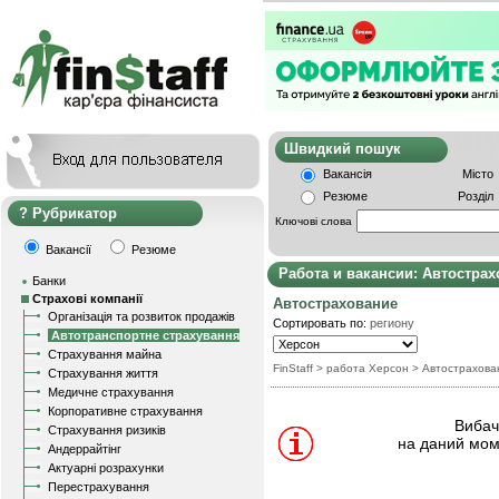
Швидкий пошу
Вакансія
Місто
Резюме
Розділ
Рубрикатор
Ключові слова
Вакансії
Резюме
Работа и вакансии: Автостра
Банки
Страхові компанії
Автострахование
Організація та розвиток продажів
Сортировать по:
региону
Автотранспортне страхування
Страхування майна
FinStaff
> работа Херсон
>
Автострахова
Страхування життя
Медичне страхування
Корпоративне страхування
Вибачт
Страхування ризиків
на даний мом
Андеррайтінг
Актуарні розрахунки
Перестрахування