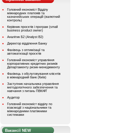
Головний економіст Відділу
міжнародних платежів та
казначейських операцій (валютний
контроль)
Керівник проєктів і програм (small
business product owner)
Аналітик Б2 (Analyst B2)
Директор відділення Банку
Фахівець з оптимізації та
автоматизації проєктів
Головний економіст управління
корпоративних кредитних ризиків
Департаменту ризик-менеджменту
Фахівець з обслуговування клієнтів
в міжнародний банк (Київ)
Заступник начальника управління
методологічного забезпечення та
навчання з питань ПВК/ФТ
Аудитор
Головний економіст відділу по
взаємодії з національними та
міжнародними платіжними
системами
Вакансії NEW