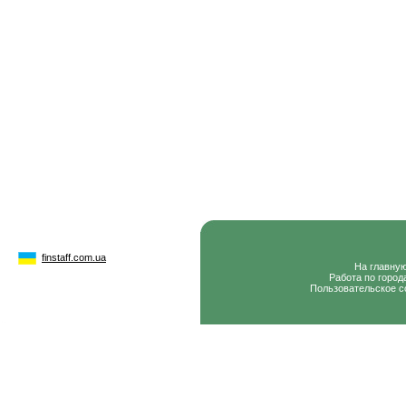
finstaff.com.ua
На главну
Работа по город
Пользовательское с