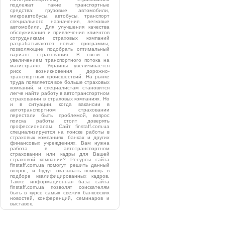
подлежат такие транспортные
средства: грузовые автомобили,
микроавтобусы, автобусы, транспорт
специального назначения, легковые
автомобили. Для улучшения качества
обслуживания и привлечения клиентов
сотрудниками страховых компаний
разрабатываются новые программы,
позволяющие подобрать оптимальный
вариант страхования. В связи с
увеличением транспортного потока на
магистралях Украины увеличивается
риск возникновения дорожно-
транспортных происшествий. На рынке
труда появляется все больше страховых
компаний, и специалистам становится
легче найти работу в автотранспортном
страховании в страховых компаниях. Но
и в ситуации, когда вакансии в
автотранспортном страховании
перестали быть проблемой, вопрос
поиска работы стоит доверять
профессионалам. Сайт finstaff.com.ua
специализируется на поиске работы в
страховых компаниях, банках и других
финансовых учреждениях. Вам нужна
работа в автотранспортном
страховании или кадры для Вашей
страховой компании? Ресурсы сайта
finstaff.com.ua помогут решить данный
вопрос, и будут оказывать помощь в
подборе квалифицированных кадров.
Также информационная база сайта
finstaff.com.ua позволят соискателям
быть в курсе самых свежих банковских
новостей, конференций, семинаров и
выставок.