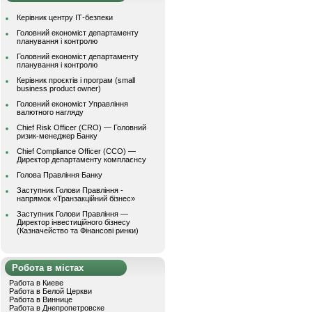
Керівник центру ІТ-безпеки
Головний економіст департаменту
планування і контролю
Головний економіст департаменту
планування і контролю
Керівник проєктів і програм (small
business product owner)
Головний економіст Управління
валютного нагляду
Chief Risk Officer (CRO) — Головний
ризик-менеджер Банку
Chief Compliance Officer (CCO) —
Директор департаменту комплаєнсу
Голова Правління Банку
Заступник Голови Правління -
напрямок «Транзакційний бізнес»
Заступник Голови Правління —
Директор інвестиційного бізнесу
(Казначейство та Фінансові ринки)
Робота в містах
Работа в Киеве
Работа в Белой Церкви
Работа в Виннице
Работа в Днепропетровске