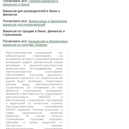
Посмотреть все:
Горящие вакансии в
финансах и банке
Вакансии для руководителей в банке и
финансах
Посмотреть все:
Финансовые и банковские
вакансии для руководителей
Вакансии по городам в банке, финансах и
страховании
Посмотреть все:
Банковские и финансовые
вакансии по городам Украины
Автотранспортное страхование - это
обязательное страхование, на
основании которого страховая компания
возмещает ущерб, причиненный лицом
виновным в дорожно-транспортном
происшествии пострадавшему лицу.
Автотранспортное страхование
обеспечивает участнику дорожного
движения гарантии, что нанесенный им
ущерб будет возмещен. Существуют
разные виды автотранспортного
страхования, но основными из них
являются: страхование гражданско-
правовой ответственности, страхование
автотранспорта (КАСКО) и
персональное страхование пассажиров
и водителей от нечастных случаев.
Автотранспортному страхованию
КАСКО подлежит личный транспорт, а
также транспортные средства
компании. В случае личного
страхования, страховке подлежит
здоровье и жизнь водителя от
несчастных случаев.
Автотранспортному страхованию