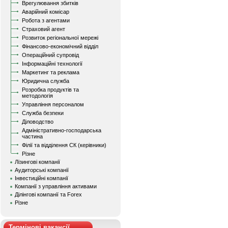
Врегулювання збитків
Аварійний комісар
Робота з агентами
Страховий агент
Розвиток регіональної мережі
Фінансово-економічний відділ
Операційний супровід
Інформаційні технології
Маркетинг та реклама
Юридична служба
Розробка продуктів та
методологія
Управління персоналом
Служба безпеки
Діловодство
Адміністративно-господарська
частина
Філії та відділення СК (керівники)
Різне
Лізингові компанії
Аудиторські компанії
Інвестиційні компанії
Компанії з управління активами
Ділінгові компанії та Forex
Різне
Термінові вакансії