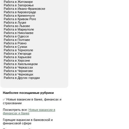
Работа в Житомире
Работа в Запорожье
Работа в Ивано-Франковске
Работа в Кировограде
Работа в Кременчуге
Работа в Кривом Роге
Работа в Луцке
Работа во Львове
Работа в Мариуполе
Работа в Николаеве
Работа в Одессе
Работа в Полтаве
Работа в Ровно
Работа в Сумах
Работа в Тернополе
Работа в Ужгороде
Работа в Харькове
Работа в Херсоне
Работа в Хмельницком
Работа в Черкассах
Работа в Чернигове
Работа в Черновцах
Работа в Других городах
Наиболее посещаемые рубрики
✅ Новые вакансии в банке, финансах и
страховании
Посмотреть все:
Новые вакансии в
финансах и банке
Горящие вакансии в банковской и
финансовой сфере