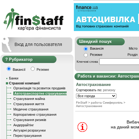
Швидкий пошу
Вакансія
Місто
Резюме
Розділ
Рубрикатор
Ключові слова
Вакансії
Резюме
Работа и вакансии: Автостра
Банки
Страхові компанії
Автострахование
Організація та розвиток продажів
Сортировать по:
региону
Автотранспортне страхування
Страхування майна
FinStaff
> работа Симферопіль
>
Страхування життя
Автострахование
Медичне страхування
Корпоративне страхування
Страхування ризиків
Вибачт
Андеррайтінг
на даний мом
Актуарні розрахунки
Перестрахування