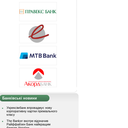
Банківські новини
Укрексімбанк впроваджує нову
корпоративну картки преміального
класу
The Banker вкотре відзначив
Райффайзен Банк найкращим
банком України