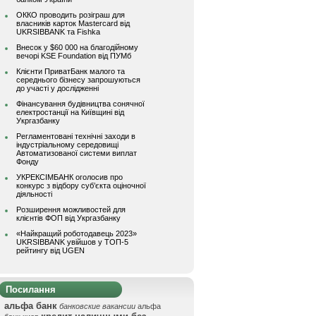
ОККО проводить розіграш для
власників карток Mastercard від
UKRSIBBANK та Fishka
Внесок у $60 000 на благодійному
вечорі KSE Foundation від ПУМб
Клієнти ПриватБанк малого та
середнього бізнесу запрошуються
до участі у дослідженні
Фінансування будівництва сонячної
електростанції на Київщині від
Укргазбанку
Регламентовані технічні заходи в
індустріальному середовищі
Автоматизованої системи виплат
Фонду
УКРЕКСІМБАНК оголосив про
конкурс з відбору суб’єкта оціночної
діяльності
Розширення можливостей для
клієнтів ФОП від Укргазбанку
«Найкращий роботодавець 2023»
UKRSIBBANK увійшов у ТОП-5
рейтингу від UGEN
Посилання
альфа банк
банковские вакансии
альфа