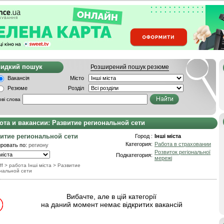
видкий пошук
Розширений пошук резюме
Вакансія
Місто
Резюме
Розділ
ві слова
ота и вакансии: Развитие региональной сети
итие региональной сети
Город :
Інші міста
Категория:
Работа в страховании
ровать по:
региону
Розвиток регіональної
Подкатегория:
мережі
ff
> работа Інші міста
>
Развитие
нальной сети
Вибачте, але в цій категорії
на даний момент немає відкритих вакансій