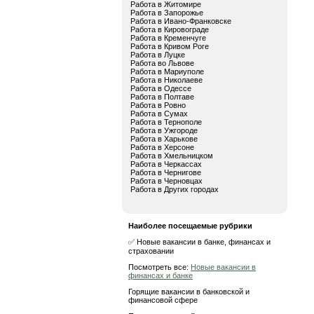
Работа в Житомире
Работа в Запорожье
Работа в Ивано-Франковске
Работа в Кировограде
Работа в Кременчуге
Работа в Кривом Роге
Работа в Луцке
Работа во Львове
Работа в Мариуполе
Работа в Николаеве
Работа в Одессе
Работа в Полтаве
Работа в Ровно
Работа в Сумах
Работа в Тернополе
Работа в Ужгороде
Работа в Харькове
Работа в Херсоне
Работа в Хмельницком
Работа в Черкассах
Работа в Чернигове
Работа в Черновцах
Работа в Других городах
Наиболее посещаемые рубрики
✅ Новые вакансии в банке, финансах и
страховании
Посмотреть все:
Новые вакансии в
финансах и банке
Горящие вакансии в банковской и
финансовой сфере