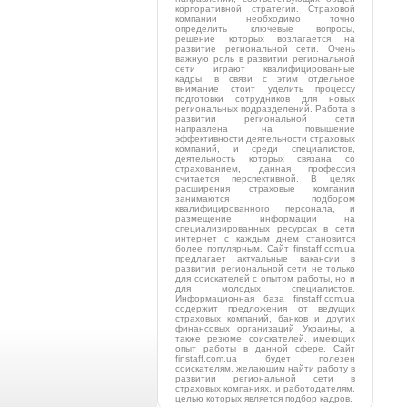
корпоративной стратегии. Страховой
компании необходимо точно
определить ключевые вопросы,
решение которых возлагается на
развитие региональной сети. Очень
важную роль в развитии региональной
сети играют квалифицированные
кадры, в связи с этим отдельное
внимание стоит уделить процессу
подготовки сотрудников для новых
региональных подразделений. Работа в
развитии региональной сети
направлена на повышение
эффективности деятельности страховых
компаний, и среди специалистов,
деятельность которых связана со
страхованием, данная профессия
считается перспективной. В целях
расширения страховые компании
занимаются подбором
квалифицированного персонала, и
размещение информации на
специализированных ресурсах в сети
интернет с каждым днем становится
более популярным. Сайт finstaff.com.ua
предлагает актуальные вакансии в
развитии региональной сети не только
для соискателей с опытом работы, но и
для молодых специалистов.
Информационная база finstaff.com.ua
содержит предложения от ведущих
страховых компаний, банков и других
финансовых организаций Украины, а
также резюме соискателей, имеющих
опыт работы в данной сфере. Сайт
finstaff.com.ua будет полезен
соискателям, желающим найти работу в
развитии региональной сети в
страховых компаниях, и работодателям,
целью которых является подбор кадров.