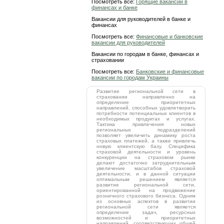
Посмотреть все:
Горящие вакансии в
финансах и банке
Вакансии для руководителей в банке и
финансах
Посмотреть все:
Финансовые и банковские
вакансии для руководителей
Вакансии по городам в банке, финансах и
страховании
Посмотреть все:
Банковские и финансовые
вакансии по городам Украины
Развитие региональной сети в
страховании направленно на
определение приоритетных
направлений, способных удовлетворить
потребности потенциальных клиентов в
необходимых продуктах и услугах.
Тактика привлечения новых
региональных подразделений
позволяет увеличить динамику роста
страховых платежей, а также привлечь
новую клиентскую базу. Специфика
страховой деятельности и уровень
конкуренции на страховом рынке
делают достаточно затруднительным
увеличение масштабов страховой
деятельности, и в данной ситуации
оптимальным решением является
развитие региональной сети,
ориентированной на продвижение
розничного страхового бизнеса. Одним
из основных аспектов в развитии
региональной сети является
определение задач, ресурсных
возможностей и приоритетных
направлений, соответствующих общей