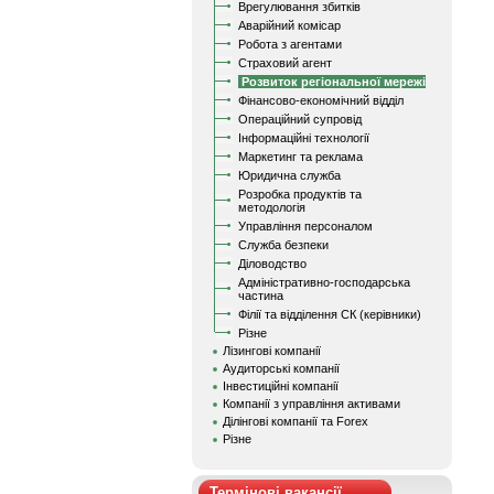
Врегулювання збитків
Аварійний комісар
Робота з агентами
Страховий агент
Розвиток регіональної мережі
Фінансово-економічний відділ
Операційний супровід
Інформаційні технології
Маркетинг та реклама
Юридична служба
Розробка продуктів та
методологія
Управління персоналом
Служба безпеки
Діловодство
Адміністративно-господарська
частина
Філії та відділення СК (керівники)
Різне
Лізингові компанії
Аудиторські компанії
Інвестиційні компанії
Компанії з управління активами
Ділінгові компанії та Forex
Різне
Термінові вакансії