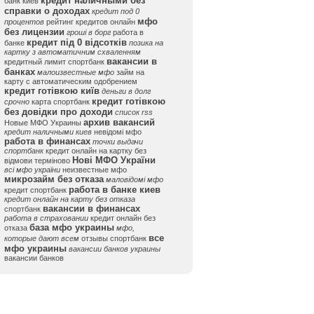
кредит наличными без
банк киев
справки о доходах
кредит под 0
мфо
процентов
рейтинг кредитов онлайн
без лицензии
гроші в борг
работа в
кредит під 0 відсотків
банке
позика на
картку з автоматичним схваленням
вакансии в
кредитный лимит спортбанк
банках
малоизвестные мфо
займ на
карту с автоматическим одобрением
кредит готівкою київ
деньги в долг
кредит готівкою
срочно
карта спортбанк
без довідки про доходи
список rss
архив вакансий
Новые МФО Украины
кредит наличными киев
невідомі мфо
работа в финансах
точки выдачи
спортбанк
кредит онлайн на картку без
Нові МФО України
відмови терміново
всі мфо україни
неизвестные мфо
микрозайм без отказа
маловідомі мфо
работа в банке киев
кредит спортбанк
кредит онлайн на карту без отказа
вакансии в финансах
спортбанк
работа в страховании
кредит онлайн без
база мфо украины
отказа
мфо,
все
которые дают всем
отзывы спортбанк
мфо украины
вакансии банков украины
вакансии банков