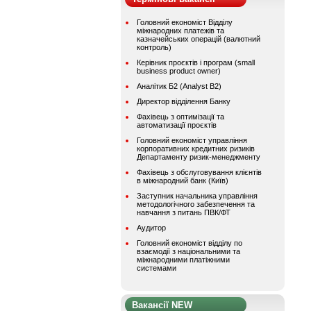
Головний економіст Відділу
міжнародних платежів та
казначейських операцій (валютний
контроль)
Керівник проєктів і програм (small
business product owner)
Аналітик Б2 (Analyst B2)
Директор відділення Банку
Фахівець з оптимізації та
автоматизації проєктів
Головний економіст управління
корпоративних кредитних ризиків
Департаменту ризик-менеджменту
Фахівець з обслуговування клієнтів
в міжнародний банк (Київ)
Заступник начальника управління
методологічного забезпечення та
навчання з питань ПВК/ФТ
Аудитор
Головний економіст відділу по
взаємодії з національними та
міжнародними платіжними
системами
Вакансії NEW