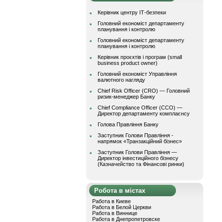
Керівник центру ІТ-безпеки
Головний економіст департаменту
планування і контролю
Головний економіст департаменту
планування і контролю
Керівник проєктів і програм (small
business product owner)
Головний економіст Управління
валютного нагляду
Chief Risk Officer (CRO) — Головний
ризик-менеджер Банку
Chief Compliance Officer (CCO) —
Директор департаменту комплаєнсу
Голова Правління Банку
Заступник Голови Правління -
напрямок «Транзакційний бізнес»
Заступник Голови Правління —
Директор інвестиційного бізнесу
(Казначейство та Фінансові ринки)
Робота в містах
Работа в Киеве
Работа в Белой Церкви
Работа в Виннице
Работа в Днепропетровске