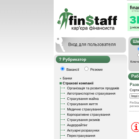
Ш
Рубрикатор
Ключо
Вакансії
Резюме
Раб
Банки
Страхові компанії
Разв
Організація та розвиток продажів
Сорти
Автотранспортне страхування
Страхування майна
FinSta
Страхування життя
регио
Медичне страхування
Корпоративне страхування
Страхування ризиків
Андеррайтінг
Актуарні розрахунки
Перестрахування