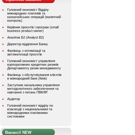
Головний економіст Відділу
міжнародних платежів та
казначейських операцій (валютний
контроль)
Керівник проєктів і програм (small
business product owner)
Аналітик Б2 (Analyst B2)
Директор відділення Банку
Фахівець з оптимізації та
автоматизації проєктів
Головний економіст управління
корпоративних кредитних ризиків
Департаменту ризик-менеджменту
Фахівець з обслуговування клієнтів
в міжнародний банк (Київ)
Заступник начальника управління
методологічного забезпечення та
навчання з питань ПВК/ФТ
Аудитор
Головний економіст відділу по
взаємодії з національними та
міжнародними платіжними
системами
Вакансії NEW