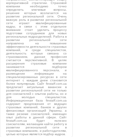
корпоративной стратегии. Страховой
компании необходимо точно
определить ключевые вопросы,
решение которых возлагается на
развитие региональной сети. Очень
важную роль в развитии региональной
сети играют квалифицированные
кадры, в связи с этим отдельное
внимание стоит уделить процессу
подготовки сотрудников для новых
региональных подразделений. Работа в
развитии региональной сети
направлена на повышение
эффективности деятельности страховых
компаний, и среди специалистов,
деятельность которых связана со
страхованием, данная профессия
считается перспективной. В целях
расширения страховые компании
занимаются подбором
квалифицированного персонала, и
размещение информации на
специализированных ресурсах в сети
интернет с каждым днем становится
более популярным. Сайт finstaff.com.ua
предлагает актуальные вакансии в
развитии региональной сети не только
для соискателей с опытом работы, но и
для молодых специалистов.
Информационная база finstaff.com.ua
содержит предложения от ведущих
страховых компаний, банков и других
финансовых организаций Украины, а
также резюме соискателей, имеющих
опыт работы в данной сфере. Сайт
finstaff.com.ua будет полезен
соискателям, желающим найти работу в
развитии региональной сети в
страховых компаниях, и работодателям,
целью которых является подбор кадров.