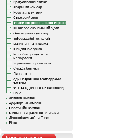
Врегулювання збитків
Аварійний комісар
Робота з агентами
Страховий агент
Розвиток регіональної мережі
Фінансово-економічний відділ
Операційний супровід
Інформаційні технології
Маркетинг та реклама
Юридична служба
Розробка продуктів та
методологія
Управління персоналом
Служба безпеки
Діловодство
Адміністративно-господарська
частина
Філії та відділення СК (керівники)
Різне
Лізингові компанії
Аудиторські компанії
Інвестиційні компанії
Компанії з управління активами
Ділінгові компанії та Forex
Різне
Термінові вакансії