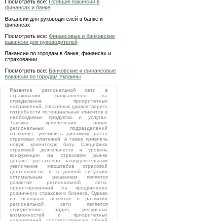
Посмотреть все:
Горящие вакансии в
финансах и банке
Вакансии для руководителей в банке и
финансах
Посмотреть все:
Финансовые и банковские
вакансии для руководителей
Вакансии по городам в банке, финансах и
страховании
Посмотреть все:
Банковские и финансовые
вакансии по городам Украины
Развитие региональной сети в
страховании направленно на
определение приоритетных
направлений, способных удовлетворить
потребности потенциальных клиентов в
необходимых продуктах и услугах.
Тактика привлечения новых
региональных подразделений
позволяет увеличить динамику роста
страховых платежей, а также привлечь
новую клиентскую базу. Специфика
страховой деятельности и уровень
конкуренции на страховом рынке
делают достаточно затруднительным
увеличение масштабов страховой
деятельности, и в данной ситуации
оптимальным решением является
развитие региональной сети,
ориентированной на продвижение
розничного страхового бизнеса. Одним
из основных аспектов в развитии
региональной сети является
определение задач, ресурсных
возможностей и приоритетных
направлений, соответствующих общей