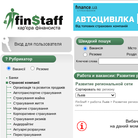
Швидкий пошу
Вакансія
Місто
Резюме
Розділ
Рубрикатор
Ключові слова
Вакансії
Резюме
Работа и вакансии: Развитие 
Банки
Страхові компанії
Развитие региональной сети
Організація та розвиток продажів
Сортировать по:
региону
Автотранспортне страхування
Страхування майна
FinStaff
> работа Львів
>
Развитие регио
Страхування життя
сети
Медичне страхування
Корпоративне страхування
Страхування ризиків
Вибачт
Андеррайтінг
на даний мом
Актуарні розрахунки
Перестрахування