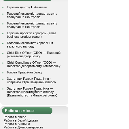
Керівник центру ІТ-безпеки
Головний економіст департаменту
планування і контролю
Головний економіст департаменту
планування і контролю
Керівник проєктів і програм (small
business product owner)
Головний економіст Управління
валютного нагляду
Chief Risk Officer (CRO) — Головний
ризик-менеджер Банку
Chief Compliance Officer (CCO) —
Директор департаменту комплаєнсу
Голова Правління Банку
Заступник Голови Правління -
напрямок «Транзакційний бізнес»
Заступник Голови Правління —
Директор інвестиційного бізнесу
(Казначейство та Фінансові ринки)
Робота в містах
Работа в Киеве
Работа в Белой Церкви
Работа в Виннице
Работа в Днепропетровске