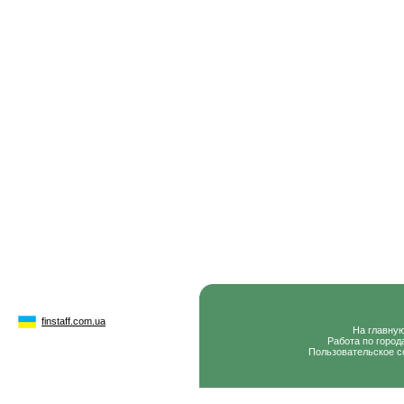
finstaff.com.ua
На главну
Работа по город
Пользовательское с