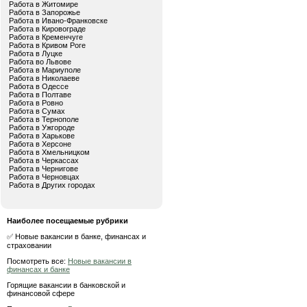
Работа в Житомире
Работа в Запорожье
Работа в Ивано-Франковске
Работа в Кировограде
Работа в Кременчуге
Работа в Кривом Роге
Работа в Луцке
Работа во Львове
Работа в Мариуполе
Работа в Николаеве
Работа в Одессе
Работа в Полтаве
Работа в Ровно
Работа в Сумах
Работа в Тернополе
Работа в Ужгороде
Работа в Харькове
Работа в Херсоне
Работа в Хмельницком
Работа в Черкассах
Работа в Чернигове
Работа в Черновцах
Работа в Других городах
Наиболее посещаемые рубрики
✅ Новые вакансии в банке, финансах и
страховании
Посмотреть все:
Новые вакансии в
финансах и банке
Горящие вакансии в банковской и
финансовой сфере