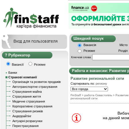
Швидкий пошу
Вакансія
Місто
Резюме
Розділ
Рубрикатор
Ключові слова
Вакансії
Резюме
Работа и вакансии: Развитие 
Банки
Страхові компанії
Развитие региональной сети
Організація та розвиток продажів
Сортировать по:
региону
Автотранспортне страхування
Страхування майна
FinStaff
> работа Севастопіль
>
Развитие
Страхування життя
региональной сети
Медичне страхування
Корпоративне страхування
Страхування ризиків
Вибачт
Андеррайтінг
на даний мом
Актуарні розрахунки
Перестрахування