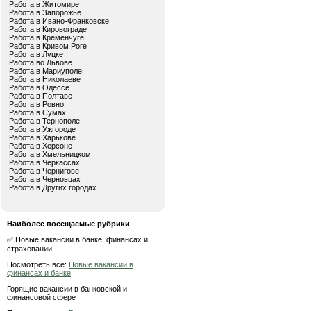
Работа в Житомире
Работа в Запорожье
Работа в Ивано-Франковске
Работа в Кировограде
Работа в Кременчуге
Работа в Кривом Роге
Работа в Луцке
Работа во Львове
Работа в Мариуполе
Работа в Николаеве
Работа в Одессе
Работа в Полтаве
Работа в Ровно
Работа в Сумах
Работа в Тернополе
Работа в Ужгороде
Работа в Харькове
Работа в Херсоне
Работа в Хмельницком
Работа в Черкассах
Работа в Чернигове
Работа в Черновцах
Работа в Других городах
Наиболее посещаемые рубрики
✅ Новые вакансии в банке, финансах и
страховании
Посмотреть все:
Новые вакансии в
финансах и банке
Горящие вакансии в банковской и
финансовой сфере