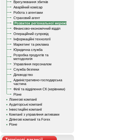
Врегулювання збитків
Аварійний комісар
Робота з агентами
Страховий агент
Розвиток регіональної мережі
Фінансово-економічний відділ
Операційний супровід
Інформаційні технології
Маркетинг та реклама
Юридична служба
Розробка продуктів та
методологія
Управління персоналом
Служба безпеки
Діловодство
Адміністративно-господарська
частина
Філії та відділення СК (керівники)
Різне
Лізингові компанії
Аудиторські компанії
Інвестиційні компанії
Компанії з управління активами
Ділінгові компанії та Forex
Різне
Термінові вакансії