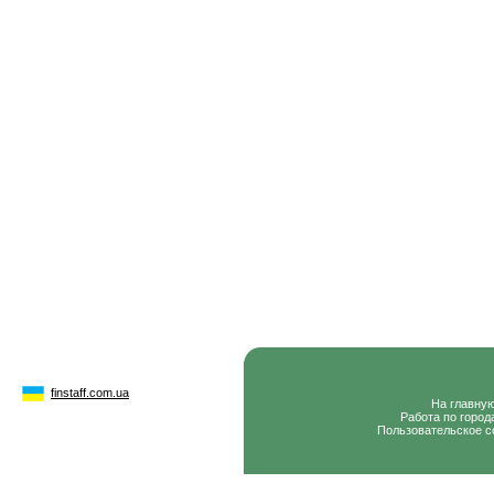
finstaff.com.ua
На главну
Работа по город
Пользовательское с