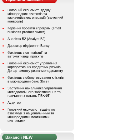
Головний економіст Відділу
міжнародних платежів та
казначейських операцій (валютний
контроль)
Керівник проєктів і програм (small
business product owner)
Аналітик Б2 (Analyst B2)
Директор відділення Банку
Фахівець з оптимізації та
автоматизації проєктів
Головний економіст управління
корпоративних кредитних ризиків
Департаменту ризик-менеджменту
Фахівець з обслуговування клієнтів
в міжнародний банк (Київ)
Заступник начальника управління
методологічного забезпечення та
навчання з питань ПВК/ФТ
Аудитор
Головний економіст відділу по
взаємодії з національними та
міжнародними платіжними
системами
Вакансії NEW