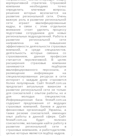
корпоративной стратегии. Страховой
компании необходимо точно
определить ключевые вопросы,
решение которых возлагается на
развитие региональной сети. Очень
важную роль в развитии региональной
сети играют квалифицированные
кадры, в связи с этим отдельное
внимание стоит уделить процессу
подготовки сотрудников для новых
региональных подразделений. Работа в
развитии региональной сети
направлена на повышение
эффективности деятельности страховых
компаний, и среди специалистов,
деятельность которых связана со
страхованием, данная профессия
считается перспективной. В целях
расширения страховые компании
занимаются подбором
квалифицированного персонала, и
размещение информации на
специализированных ресурсах в сети
интернет с каждым днем становится
более популярным. Сайт finstaff.com.ua
предлагает актуальные вакансии в
развитии региональной сети не только
для соискателей с опытом работы, но и
для молодых специалистов.
Информационная база finstaff.com.ua
содержит предложения от ведущих
страховых компаний, банков и других
финансовых организаций Украины, а
также резюме соискателей, имеющих
опыт работы в данной сфере. Сайт
finstaff.com.ua будет полезен
соискателям, желающим найти работу в
развитии региональной сети в
страховых компаниях, и работодателям,
целью которых является подбор кадров.