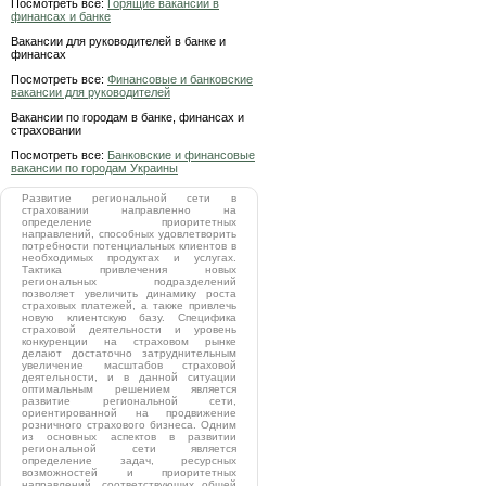
Посмотреть все:
Горящие вакансии в
финансах и банке
Вакансии для руководителей в банке и
финансах
Посмотреть все:
Финансовые и банковские
вакансии для руководителей
Вакансии по городам в банке, финансах и
страховании
Посмотреть все:
Банковские и финансовые
вакансии по городам Украины
Развитие региональной сети в
страховании направленно на
определение приоритетных
направлений, способных удовлетворить
потребности потенциальных клиентов в
необходимых продуктах и услугах.
Тактика привлечения новых
региональных подразделений
позволяет увеличить динамику роста
страховых платежей, а также привлечь
новую клиентскую базу. Специфика
страховой деятельности и уровень
конкуренции на страховом рынке
делают достаточно затруднительным
увеличение масштабов страховой
деятельности, и в данной ситуации
оптимальным решением является
развитие региональной сети,
ориентированной на продвижение
розничного страхового бизнеса. Одним
из основных аспектов в развитии
региональной сети является
определение задач, ресурсных
возможностей и приоритетных
направлений, соответствующих общей