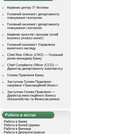
Керівник центру ІТ-безпеки
Головний економіст департаменту
планування і контролю
Головний економіст департаменту
планування і контролю
Керівник проєктів і програм (small
business product owner)
Головний економіст Управління
валютного нагляду
Chief Risk Officer (CRO) — Головний
ризик-менеджер Банку
Chief Compliance Officer (CCO) —
Директор департаменту комплаєнсу
Голова Правління Банку
Заступник Голови Правління -
напрямок «Транзакційний бізнес»
Заступник Голови Правління —
Директор інвестиційного бізнесу
(Казначейство та Фінансові ринки)
Робота в містах
Работа в Киеве
Работа в Белой Церкви
Работа в Виннице
Работа в Днепропетровске