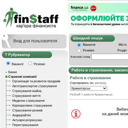
Швидкий пошу
Вакансія
Місто
Резюме
Розділ
Рубрикатор
Ключові слова
Вакансії
Резюме
Работа в страховании, вакан
Банки
Страхові компанії
Работа в страховании
Організація та розвиток продажів
Сортировать по:
региону
Автотранспортне страхування
Страхування майна
FinStaff
> работа Краматорськ
Страхування життя
Медичне страхування
Корпоративне страхування
Вибачт
Страхування ризиків
на даний мом
Андеррайтінг
Актуарні розрахунки
Перестрахування