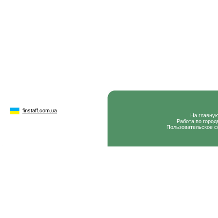
finstaff.com.ua
На главну
Работа по город
Пользовательское с