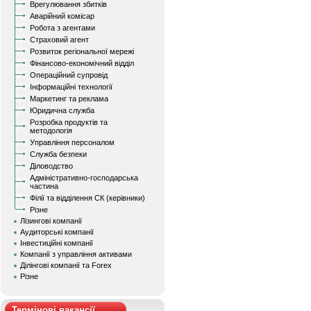
Врегулювання збитків
Аварійний комісар
Робота з агентами
Страховий агент
Розвиток регіональної мережі
Фінансово-економічний відділ
Операційний супровід
Інформаційні технології
Маркетинг та реклама
Юридична служба
Розробка продуктів та
методологія
Управління персоналом
Служба безпеки
Діловодство
Адміністративно-господарська
частина
Філії та відділення СК (керівники)
Різне
Лізингові компанії
Аудиторські компанії
Інвестиційні компанії
Компанії з управління активами
Ділінгові компанії та Forex
Різне
Термінові вакансії