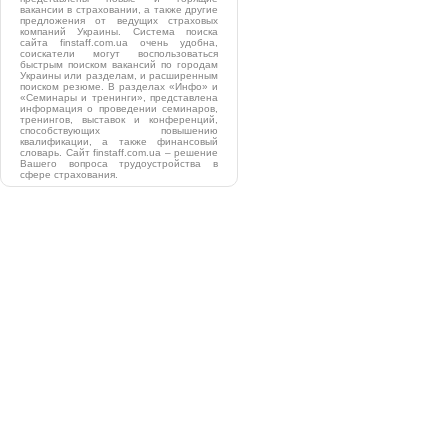
вакансии в страховании, а также другие
предложения от ведущих страховых
компаний Украины. Система поиска
сайта finstaff.com.ua очень удобна,
соискатели могут воспользоваться
быстрым поиском вакансий по городам
Украины или разделам, и расширенным
поиском резюме. В разделах «Инфо» и
«Семинары и тренинги», представлена
информация о проведении семинаров,
тренингов, выставок и конференций,
способствующих повышению
квалификации, а также финансовый
словарь. Сайт finstaff.com.ua – решение
Вашего вопроса трудоустройства в
сфере страхования.