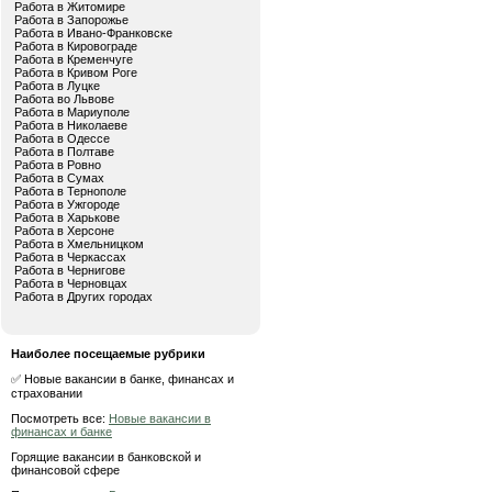
Работа в Житомире
Работа в Запорожье
Работа в Ивано-Франковске
Работа в Кировограде
Работа в Кременчуге
Работа в Кривом Роге
Работа в Луцке
Работа во Львове
Работа в Мариуполе
Работа в Николаеве
Работа в Одессе
Работа в Полтаве
Работа в Ровно
Работа в Сумах
Работа в Тернополе
Работа в Ужгороде
Работа в Харькове
Работа в Херсоне
Работа в Хмельницком
Работа в Черкассах
Работа в Чернигове
Работа в Черновцах
Работа в Других городах
Наиболее посещаемые рубрики
✅ Новые вакансии в банке, финансах и
страховании
Посмотреть все:
Новые вакансии в
финансах и банке
Горящие вакансии в банковской и
финансовой сфере