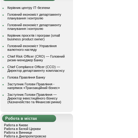
Керівник центру ІТ-безпеки
Головний економіст департаменту
планування і контролю
Головний економіст департаменту
планування і контролю
Керівник проєктів і програм (small
business product owner)
Головний економіст Управління
валютного нагляду
Chief Risk Officer (CRO) — Головний
ризик-менеджер Банку
Chief Compliance Officer (CCO) —
Директор департаменту комплаєнсу
Голова Правління Банку
Заступник Голови Правління -
напрямок «Транзакційний бізнес»
Заступник Голови Правління —
Директор інвестиційного бізнесу
(Казначейство та Фінансові ринки)
Робота в містах
Работа в Киеве
Работа в Белой Церкви
Работа в Виннице
Работа в Днепропетровске