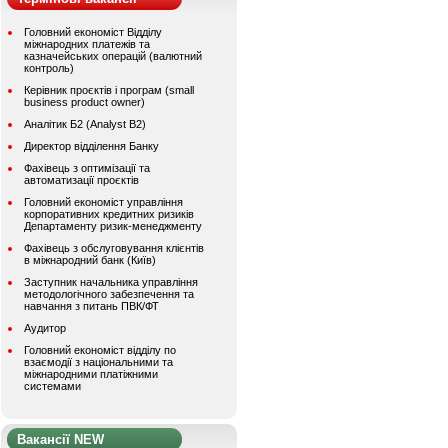
Головний економіст Відділу
міжнародних платежів та
казначейських операцій (валютний
контроль)
Керівник проєктів і програм (small
business product owner)
Аналітик Б2 (Analyst B2)
Директор відділення Банку
Фахівець з оптимізації та
автоматизації проєктів
Головний економіст управління
корпоративних кредитних ризиків
Департаменту ризик-менеджменту
Фахівець з обслуговування клієнтів
в міжнародний банк (Київ)
Заступник начальника управління
методологічного забезпечення та
навчання з питань ПВК/ФТ
Аудитор
Головний економіст відділу по
взаємодії з національними та
міжнародними платіжними
системами
Вакансії NEW