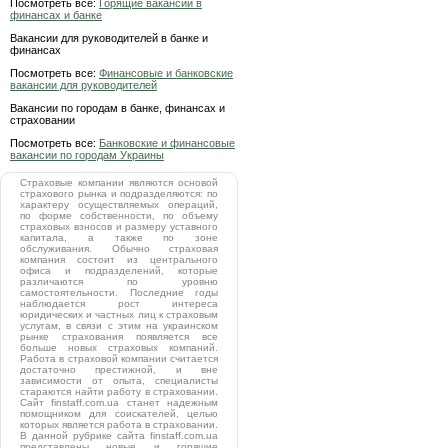
Посмотреть все:
Горящие вакансии в
финансах и банке
Вакансии для руководителей в банке и
финансах
Посмотреть все:
Финансовые и банковские
вакансии для руководителей
Вакансии по городам в банке, финансах и
страховании
Посмотреть все:
Банковские и финансовые
вакансии по городам Украины
Страховые компании являются основой
страхового рынка и подразделяются: по
характеру осуществляемых операций,
по форме собственности, по объему
страховых взносов и размеру уставного
капитала, а также по зоне
обслуживания. Обычно страховая
компания состоит из центрального
офиса и подразделений, которые
различаются по уровню
самостоятельности. Последние годы
наблюдается рост интереса
юридических и частных лиц к страховым
услугам, в связи с этим на украинском
рынке страхования появляется все
больше новых страховых компаний.
Работа в страховой компании считается
достаточно престижной, и вне
зависимости от опыта, специалисты
стараются найти работу в страховании.
Сайт finstaff.com.ua станет надежным
помощником для соискателей, целью
которых является работа в страховании.
В данной рубрике сайта finstaff.com.ua
представлены новые и горящие