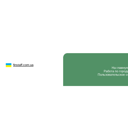
finstaff.com.ua
На главну
Работа по город
Пользовательское с