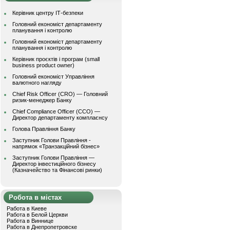
Керівник центру ІТ-безпеки
Головний економіст департаменту
планування і контролю
Головний економіст департаменту
планування і контролю
Керівник проєктів і програм (small
business product owner)
Головний економіст Управління
валютного нагляду
Chief Risk Officer (CRO) — Головний
ризик-менеджер Банку
Chief Compliance Officer (CCO) —
Директор департаменту комплаєнсу
Голова Правління Банку
Заступник Голови Правління -
напрямок «Транзакційний бізнес»
Заступник Голови Правління —
Директор інвестиційного бізнесу
(Казначейство та Фінансові ринки)
Робота в містах
Работа в Киеве
Работа в Белой Церкви
Работа в Виннице
Работа в Днепропетровске