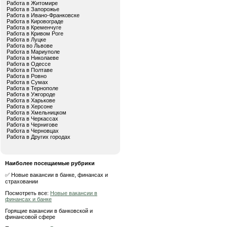
Работа в Житомире
Работа в Запорожье
Работа в Ивано-Франковске
Работа в Кировограде
Работа в Кременчуге
Работа в Кривом Роге
Работа в Луцке
Работа во Львове
Работа в Мариуполе
Работа в Николаеве
Работа в Одессе
Работа в Полтаве
Работа в Ровно
Работа в Сумах
Работа в Тернополе
Работа в Ужгороде
Работа в Харькове
Работа в Херсоне
Работа в Хмельницком
Работа в Черкассах
Работа в Чернигове
Работа в Черновцах
Работа в Других городах
Наиболее посещаемые рубрики
✅ Новые вакансии в банке, финансах и
страховании
Посмотреть все:
Новые вакансии в
финансах и банке
Горящие вакансии в банковской и
финансовой сфере