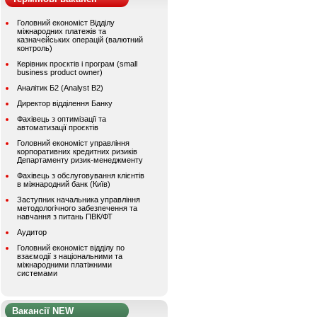
Головний економіст Відділу
міжнародних платежів та
казначейських операцій (валютний
контроль)
Керівник проєктів і програм (small
business product owner)
Аналітик Б2 (Analyst B2)
Директор відділення Банку
Фахівець з оптимізації та
автоматизації проєктів
Головний економіст управління
корпоративних кредитних ризиків
Департаменту ризик-менеджменту
Фахівець з обслуговування клієнтів
в міжнародний банк (Київ)
Заступник начальника управління
методологічного забезпечення та
навчання з питань ПВК/ФТ
Аудитор
Головний економіст відділу по
взаємодії з національними та
міжнародними платіжними
системами
Вакансії NEW