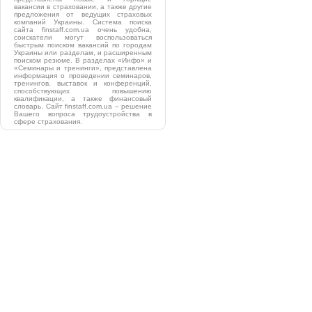
вакансии в страховании, а также другие
предложения от ведущих страховых
компаний Украины. Система поиска
сайта finstaff.com.ua очень удобна,
соискатели могут воспользоваться
быстрым поиском вакансий по городам
Украины или разделам, и расширенным
поиском резюме. В разделах «Инфо» и
«Семинары и тренинги», представлена
информация о проведении семинаров,
тренингов, выставок и конференций,
способствующих повышению
квалификации, а также финансовый
словарь. Сайт finstaff.com.ua – решение
Вашего вопроса трудоустройства в
сфере страхования.