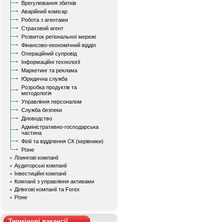
Врегулювання збитків
Аварійний комісар
Робота з агентами
Страховий агент
Розвиток регіональної мережі
Фінансово-економічний відділ
Операційний супровід
Інформаційні технології
Маркетинг та реклама
Юридична служба
Розробка продуктів та
методологія
Управління персоналом
Служба безпеки
Діловодство
Адміністративно-господарська
частина
Філії та відділення СК (керівники)
Різне
Лізингові компанії
Аудиторські компанії
Інвестиційні компанії
Компанії з управління активами
Ділінгові компанії та Forex
Різне
Термінові вакансії