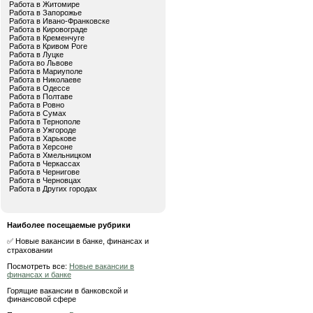
Работа в Житомире
Работа в Запорожье
Работа в Ивано-Франковске
Работа в Кировограде
Работа в Кременчуге
Работа в Кривом Роге
Работа в Луцке
Работа во Львове
Работа в Мариуполе
Работа в Николаеве
Работа в Одессе
Работа в Полтаве
Работа в Ровно
Работа в Сумах
Работа в Тернополе
Работа в Ужгороде
Работа в Харькове
Работа в Херсоне
Работа в Хмельницком
Работа в Черкассах
Работа в Чернигове
Работа в Черновцах
Работа в Других городах
Наиболее посещаемые рубрики
✅ Новые вакансии в банке, финансах и
страховании
Посмотреть все:
Новые вакансии в
финансах и банке
Горящие вакансии в банковской и
финансовой сфере