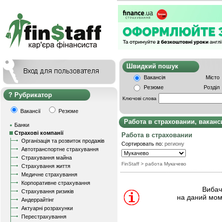
Швидкий пошу
Вакансія
Місто
Резюме
Розділ
Рубрикатор
Ключові слова
Вакансії
Резюме
Работа в страховании, вакан
Банки
Страхові компанії
Работа в страховании
Організація та розвиток продажів
Сортировать по:
региону
Автотранспортне страхування
Страхування майна
FinStaff
> работа Мукачево
Страхування життя
Медичне страхування
Корпоративне страхування
Вибачт
Страхування ризиків
на даний мом
Андеррайтінг
Актуарні розрахунки
Перестрахування