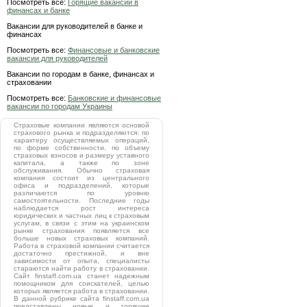
Посмотреть все:
Горящие вакансии в
финансах и банке
Вакансии для руководителей в банке и
финансах
Посмотреть все:
Финансовые и банковские
вакансии для руководителей
Вакансии по городам в банке, финансах и
страховании
Посмотреть все:
Банковские и финансовые
вакансии по городам Украины
Страховые компании являются основой
страхового рынка и подразделяются: по
характеру осуществляемых операций,
по форме собственности, по объему
страховых взносов и размеру уставного
капитала, а также по зоне
обслуживания. Обычно страховая
компания состоит из центрального
офиса и подразделений, которые
различаются по уровню
самостоятельности. Последние годы
наблюдается рост интереса
юридических и частных лиц к страховым
услугам, в связи с этим на украинском
рынке страхования появляется все
больше новых страховых компаний.
Работа в страховой компании считается
достаточно престижной, и вне
зависимости от опыта, специалисты
стараются найти работу в страховании.
Сайт finstaff.com.ua станет надежным
помощником для соискателей, целью
которых является работа в страховании.
В данной рубрике сайта finstaff.com.ua
представлены новые и горящие