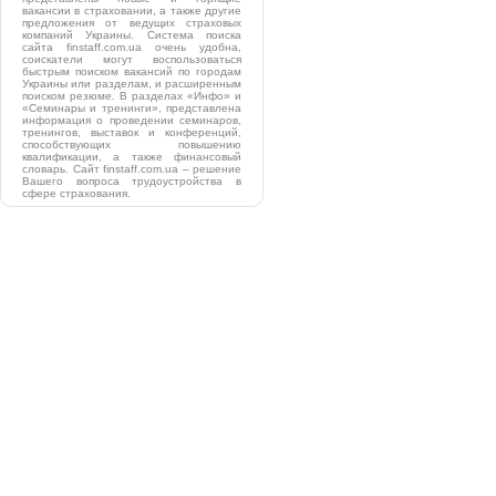
вакансии в страховании, а также другие
предложения от ведущих страховых
компаний Украины. Система поиска
сайта finstaff.com.ua очень удобна,
соискатели могут воспользоваться
быстрым поиском вакансий по городам
Украины или разделам, и расширенным
поиском резюме. В разделах «Инфо» и
«Семинары и тренинги», представлена
информация о проведении семинаров,
тренингов, выставок и конференций,
способствующих повышению
квалификации, а также финансовый
словарь. Сайт finstaff.com.ua – решение
Вашего вопроса трудоустройства в
сфере страхования.