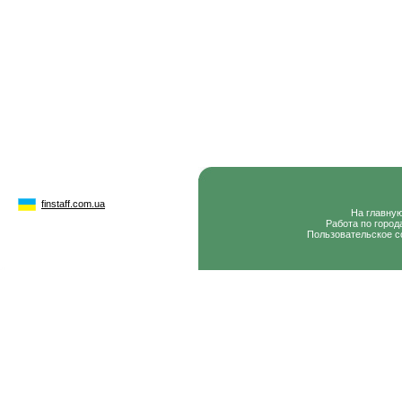
finstaff.com.ua
На главну
Работа по город
Пользовательское с