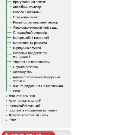
Врегулювання збитків
Аварійний комісар
Робота з агентами
Страховий агент
Розвиток регіональної мережі
Фінансово-економічний відділ
Операційний супровід
Інформаційні технології
Маркетинг та реклама
Юридична служба
Розробка продуктів та
методологія
Управління персоналом
Служба безпеки
Діловодство
Адміністративно-господарська
частина
Філії та відділення СК (керівники)
Різне
Лізингові компанії
Аудиторські компанії
Інвестиційні компанії
Компанії з управління активами
Ділінгові компанії та Forex
Різне
Термінові вакансії