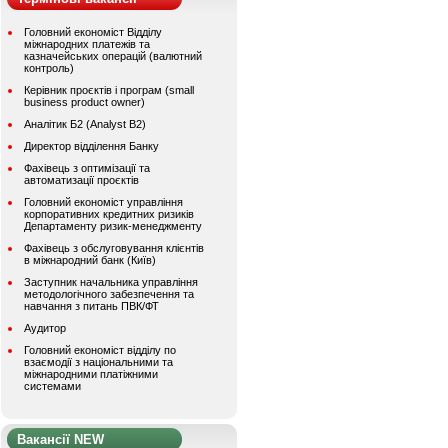
Головний економіст Відділу
міжнародних платежів та
казначейських операцій (валютний
контроль)
Керівник проєктів і програм (small
business product owner)
Аналітик Б2 (Analyst B2)
Директор відділення Банку
Фахівець з оптимізації та
автоматизації проєктів
Головний економіст управління
корпоративних кредитних ризиків
Департаменту ризик-менеджменту
Фахівець з обслуговування клієнтів
в міжнародний банк (Київ)
Заступник начальника управління
методологічного забезпечення та
навчання з питань ПВК/ФТ
Аудитор
Головний економіст відділу по
взаємодії з національними та
міжнародними платіжними
системами
Вакансії NEW