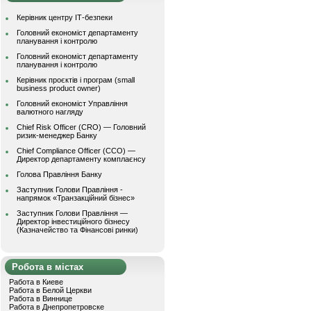
Керівник центру ІТ-безпеки
Головний економіст департаменту
планування і контролю
Головний економіст департаменту
планування і контролю
Керівник проєктів і програм (small
business product owner)
Головний економіст Управління
валютного нагляду
Chief Risk Officer (CRO) — Головний
ризик-менеджер Банку
Chief Compliance Officer (CCO) —
Директор департаменту комплаєнсу
Голова Правління Банку
Заступник Голови Правління -
напрямок «Транзакційний бізнес»
Заступник Голови Правління —
Директор інвестиційного бізнесу
(Казначейство та Фінансові ринки)
Робота в містах
Работа в Киеве
Работа в Белой Церкви
Работа в Виннице
Работа в Днепропетровске