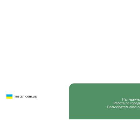
finstaff.com.ua
На главну
Работа по город
Пользовательское с