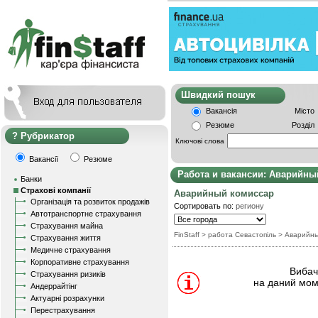
Швидкий пошу
Вакансія
Місто
Резюме
Розділ
Рубрикатор
Ключові слова
Вакансії
Резюме
Работа и вакансии: Аварийны
Банки
Страхові компанії
Аварийный комисcар
Організація та розвиток продажів
Сортировать по:
региону
Автотранспортне страхування
Страхування майна
FinStaff
> работа Севастопіль
>
Аварийны
Страхування життя
Медичне страхування
Корпоративне страхування
Вибачт
Страхування ризиків
на даний мом
Андеррайтінг
Актуарні розрахунки
Перестрахування