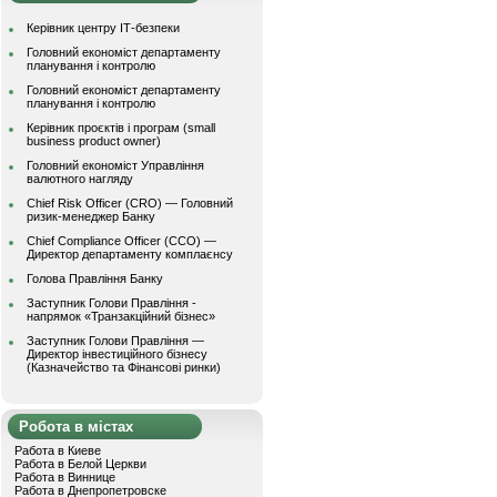
Керівник центру ІТ-безпеки
Головний економіст департаменту
планування і контролю
Головний економіст департаменту
планування і контролю
Керівник проєктів і програм (small
business product owner)
Головний економіст Управління
валютного нагляду
Chief Risk Officer (CRO) — Головний
ризик-менеджер Банку
Chief Compliance Officer (CCO) —
Директор департаменту комплаєнсу
Голова Правління Банку
Заступник Голови Правління -
напрямок «Транзакційний бізнес»
Заступник Голови Правління —
Директор інвестиційного бізнесу
(Казначейство та Фінансові ринки)
Робота в містах
Работа в Киеве
Работа в Белой Церкви
Работа в Виннице
Работа в Днепропетровске