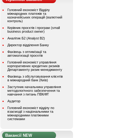
Головний економіст Відділу
міжнародних платежів та
казначейських операцій (валютний
контроль)
Керівник проєктів і програм (small
business product owner)
Аналітик Б2 (Analyst B2)
Директор відділення Банку
Фахівець з оптимізації та
автоматизації проєктів
Головний економіст управління
корпоративних кредитних ризиків
Департаменту ризик-менеджменту
Фахівець з обслуговування клієнтів
в міжнародний банк (Київ)
Заступник начальника управління
методологічного забезпечення та
навчання з питань ПВК/ФТ
Аудитор
Головний економіст відділу по
взаємодії з національними та
міжнародними платіжними
системами
Вакансії NEW