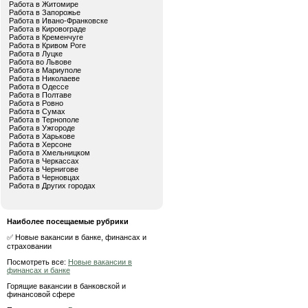
Работа в Житомире
Работа в Запорожье
Работа в Ивано-Франковске
Работа в Кировограде
Работа в Кременчуге
Работа в Кривом Роге
Работа в Луцке
Работа во Львове
Работа в Мариуполе
Работа в Николаеве
Работа в Одессе
Работа в Полтаве
Работа в Ровно
Работа в Сумах
Работа в Тернополе
Работа в Ужгороде
Работа в Харькове
Работа в Херсоне
Работа в Хмельницком
Работа в Черкассах
Работа в Чернигове
Работа в Черновцах
Работа в Других городах
Наиболее посещаемые рубрики
✅ Новые вакансии в банке, финансах и
страховании
Посмотреть все:
Новые вакансии в
финансах и банке
Горящие вакансии в банковской и
финансовой сфере