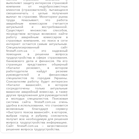
выполняет защиту интересов страховой
компании от недобросовестных
клиентов (страхователей), пытающихся
смошенничать с целью получения
выплат по страховке. Мониторинг рынка
труда показывает, что работа
аварийным комиссаром считается
актуальной и востребованной.
Существует множество способов,
посредством которых возможно найти
работу аварийным комиссаром в
страховых компаниях, но поиск в сети
интернет остается самым актуальным.
Специализированный сайт
finstaff.com.ua – это надежный
помощник в решении вопроса
трудоустройства в сфере страхования,
банковского дела и финансов. На его
страницах представлен обширный
«Каталог резюме», в котором
работодатели найдут резюме
руководителей и финансовых
специалистов по городам Украины.
Соискателям работы будет интересен
«Каталог вакансий», в котором
сосредоточены только актуальные
вакансии аварийный комиссар, а также
другие предложения для руководителей
и молодых специалистов. Поисковая
система сайта finstaff.com.ua очень
удобна в использовании, что становится
возможным благодаря сервису
«быстрого поиска вакансий», в котором,
выбрав город и рубрику, соискатель
получит всю необходимую для решения
вопроса трудоустройства информацию.
Сайт finstaff.com.ua – качественное
решение вопроса трудоустройства.