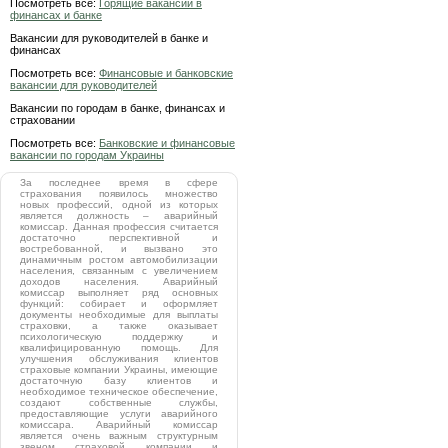
Посмотреть все:
Горящие вакансии в
финансах и банке
Вакансии для руководителей в банке и
финансах
Посмотреть все:
Финансовые и банковские
вакансии для руководителей
Вакансии по городам в банке, финансах и
страховании
Посмотреть все:
Банковские и финансовые
вакансии по городам Украины
За последнее время в сфере
страхования появилось множество
новых профессий, одной из которых
является должность – аварийный
комиссар. Данная профессия считается
достаточно перспективной и
востребованной, и вызвано это
динамичным ростом автомобилизации
населения, связанным с увеличением
доходов населения. Аварийный
комиссар выполняет ряд основных
функций: собирает и оформляет
документы необходимые для выплаты
страховки, а также оказывает
психологическую поддержку и
квалифицированную помощь. Для
улучшения обслуживания клиентов
страховые компании Украины, имеющие
достаточную базу клиентов и
необходимое техническое обеспечение,
создают собственные службы,
предоставляющие услуги аварийного
комиссара. Аварийный комиссар
является очень важным структурным
звеном страховой компании и