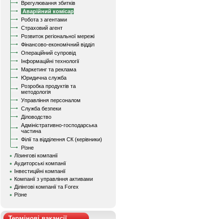
Врегулювання збитків
Аварійний комісар
Робота з агентами
Страховий агент
Розвиток регіональної мережі
Фінансово-економічний відділ
Операційний супровід
Інформаційні технології
Маркетинг та реклама
Юридична служба
Розробка продуктів та
методологія
Управління персоналом
Служба безпеки
Діловодство
Адміністративно-господарська
частина
Філії та відділення СК (керівники)
Різне
Лізингові компанії
Аудиторські компанії
Інвестиційні компанії
Компанії з управління активами
Ділінгові компанії та Forex
Різне
Термінові вакансії