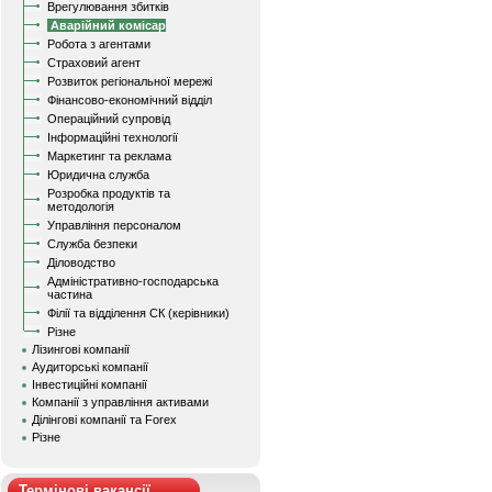
Врегулювання збитків
Аварійний комісар
Робота з агентами
Страховий агент
Розвиток регіональної мережі
Фінансово-економічний відділ
Операційний супровід
Інформаційні технології
Маркетинг та реклама
Юридична служба
Розробка продуктів та
методологія
Управління персоналом
Служба безпеки
Діловодство
Адміністративно-господарська
частина
Філії та відділення СК (керівники)
Різне
Лізингові компанії
Аудиторські компанії
Інвестиційні компанії
Компанії з управління активами
Ділінгові компанії та Forex
Різне
Термінові вакансії