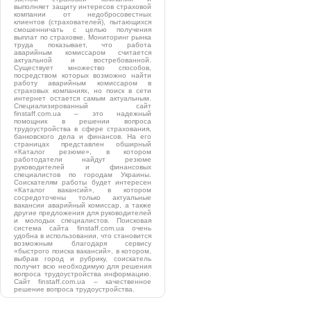
выполняет защиту интересов страховой
компании от недобросовестных
клиентов (страхователей), пытающихся
смошенничать с целью получения
выплат по страховке. Мониторинг рынка
труда показывает, что работа
аварийным комиссаром считается
актуальной и востребованной.
Существует множество способов,
посредством которых возможно найти
работу аварийным комиссаром в
страховых компаниях, но поиск в сети
интернет остается самым актуальным.
Специализированный сайт
finstaff.com.ua – это надежный
помощник в решении вопроса
трудоустройства в сфере страхования,
банковского дела и финансов. На его
страницах представлен обширный
«Каталог резюме», в котором
работодатели найдут резюме
руководителей и финансовых
специалистов по городам Украины.
Соискателям работы будет интересен
«Каталог вакансий», в котором
сосредоточены только актуальные
вакансии аварийный комиссар, а также
другие предложения для руководителей
и молодых специалистов. Поисковая
система сайта finstaff.com.ua очень
удобна в использовании, что становится
возможным благодаря сервису
«быстрого поиска вакансий», в котором,
выбрав город и рубрику, соискатель
получит всю необходимую для решения
вопроса трудоустройства информацию.
Сайт finstaff.com.ua – качественное
решение вопроса трудоустройства.