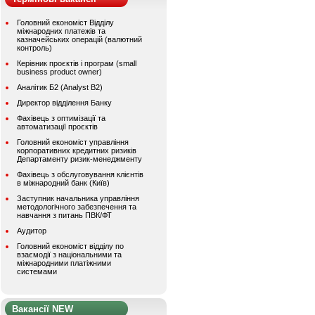
Головний економіст Відділу
міжнародних платежів та
казначейських операцій (валютний
контроль)
Керівник проєктів і програм (small
business product owner)
Аналітик Б2 (Analyst B2)
Директор відділення Банку
Фахівець з оптимізації та
автоматизації проєктів
Головний економіст управління
корпоративних кредитних ризиків
Департаменту ризик-менеджменту
Фахівець з обслуговування клієнтів
в міжнародний банк (Київ)
Заступник начальника управління
методологічного забезпечення та
навчання з питань ПВК/ФТ
Аудитор
Головний економіст відділу по
взаємодії з національними та
міжнародними платіжними
системами
Вакансії NEW