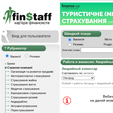
Швидкий пошу
Вакансія
Місто
Резюме
Розділ
Рубрикатор
Ключові слова
Вакансії
Резюме
Работа и вакансии: Аварийны
Банки
Страхові компанії
Аварийный комисcар
Організація та розвиток продажів
Сортировать по:
региону
Автотранспортне страхування
Страхування майна
FinStaff
> работа Ужгород
>
Аварийный к
Страхування життя
Медичне страхування
Корпоративне страхування
Вибачт
Страхування ризиків
на даний мом
Андеррайтінг
Актуарні розрахунки
Перестрахування