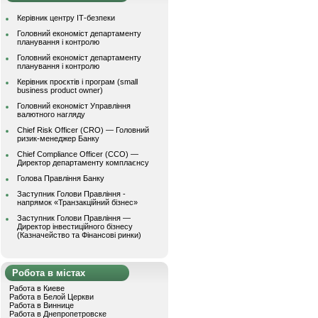
Керівник центру ІТ-безпеки
Головний економіст департаменту
планування і контролю
Головний економіст департаменту
планування і контролю
Керівник проєктів і програм (small
business product owner)
Головний економіст Управління
валютного нагляду
Chief Risk Officer (CRO) — Головний
ризик-менеджер Банку
Chief Compliance Officer (CCO) —
Директор департаменту комплаєнсу
Голова Правління Банку
Заступник Голови Правління -
напрямок «Транзакційний бізнес»
Заступник Голови Правління —
Директор інвестиційного бізнесу
(Казначейство та Фінансові ринки)
Робота в містах
Работа в Киеве
Работа в Белой Церкви
Работа в Виннице
Работа в Днепропетровске