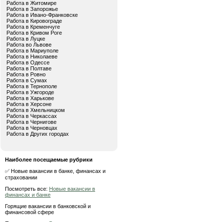
Работа в Житомире
Работа в Запорожье
Работа в Ивано-Франковске
Работа в Кировограде
Работа в Кременчуге
Работа в Кривом Роге
Работа в Луцке
Работа во Львове
Работа в Мариуполе
Работа в Николаеве
Работа в Одессе
Работа в Полтаве
Работа в Ровно
Работа в Сумах
Работа в Тернополе
Работа в Ужгороде
Работа в Харькове
Работа в Херсоне
Работа в Хмельницком
Работа в Черкассах
Работа в Чернигове
Работа в Черновцах
Работа в Других городах
Наиболее посещаемые рубрики
✅ Новые вакансии в банке, финансах и
страховании
Посмотреть все:
Новые вакансии в
финансах и банке
Горящие вакансии в банковской и
финансовой сфере