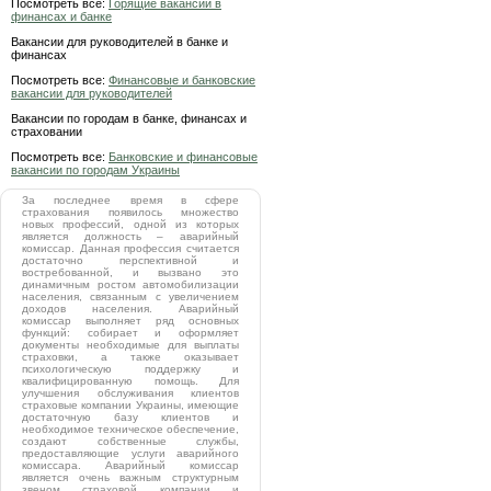
Посмотреть все:
Горящие вакансии в
финансах и банке
Вакансии для руководителей в банке и
финансах
Посмотреть все:
Финансовые и банковские
вакансии для руководителей
Вакансии по городам в банке, финансах и
страховании
Посмотреть все:
Банковские и финансовые
вакансии по городам Украины
За последнее время в сфере
страхования появилось множество
новых профессий, одной из которых
является должность – аварийный
комиссар. Данная профессия считается
достаточно перспективной и
востребованной, и вызвано это
динамичным ростом автомобилизации
населения, связанным с увеличением
доходов населения. Аварийный
комиссар выполняет ряд основных
функций: собирает и оформляет
документы необходимые для выплаты
страховки, а также оказывает
психологическую поддержку и
квалифицированную помощь. Для
улучшения обслуживания клиентов
страховые компании Украины, имеющие
достаточную базу клиентов и
необходимое техническое обеспечение,
создают собственные службы,
предоставляющие услуги аварийного
комиссара. Аварийный комиссар
является очень важным структурным
звеном страховой компании и