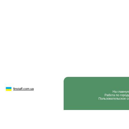
finstaff.com.ua
На главну
Работа по город
Пользовательское с