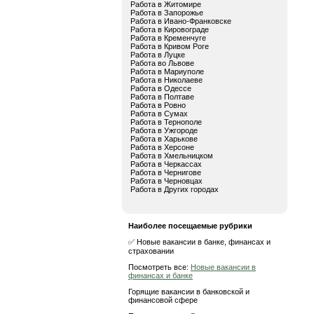
Работа в Житомире
Работа в Запорожье
Работа в Ивано-Франковске
Работа в Кировограде
Работа в Кременчуге
Работа в Кривом Роге
Работа в Луцке
Работа во Львове
Работа в Мариуполе
Работа в Николаеве
Работа в Одессе
Работа в Полтаве
Работа в Ровно
Работа в Сумах
Работа в Тернополе
Работа в Ужгороде
Работа в Харькове
Работа в Херсоне
Работа в Хмельницком
Работа в Черкассах
Работа в Чернигове
Работа в Черновцах
Работа в Других городах
Наиболее посещаемые рубрики
✅ Новые вакансии в банке, финансах и
страховании
Посмотреть все:
Новые вакансии в
финансах и банке
Горящие вакансии в банковской и
финансовой сфере