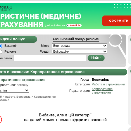
видкий пошук
Розширений пошук резюме
Вакансія
Місто
Резюме
Розділ
ві слова
ота и вакансии: Корпоративное страхование
оративное страхование
Город :
Бориспіль
Категория:
Работа в страховании
ровать по:
региону
Корпоративне
Подкатегория:
страхування
ff
> работа Бориспіль
>
Корпоративное
ование
Вибачте, але в цій категорії
на даний момент немає відкритих вакансій