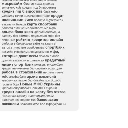
микрозайм без отказа
кредит
готівкою київ
кредит под 0 процентов
кредит під 0 відсотків
база мфо
кредит
украины
точки выдачи спортбанк
наличными киев
работа в финансах
карта спортбанк
вакансии банков
работа в банке
малоизвестные мфо
альфа банк киев
кредит онлайн на
картку без відмови терміново
мфо без
рейтинг кредитов онлайн
лицензии
работа в банке киев
займ на карту с
спортбанк
автоматическим одобрением
мфо,
всі мфо україни
маловідомі мфо
которые дают всем
деньги в долг
кредитный
срочно
вакансии в финансах
лимит спортбанк
отзывы спортбанк
кредит наличными без справки о доходах
работа в страховании
неизвестные
архив вакансий
мфо
альфа банк
кредит готівкою без довідки про доходи
Новые МФО Украины
гроші в борг
кредит спортбанк
Нові МФО України
кредит онлайн на карту без отказа
позика на картку з автоматичним
банковские
схваленням
список rss
вакансии
невідомі мфо
все мфо украины