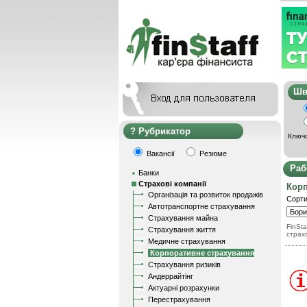
Ш
Рубрикатор
Ключо
Вакансії
Резюме
Раб
Банки
Страхові компанії
Корп
Організація та розвиток продажів
Сорти
Автотранспортне страхування
Страхування майна
FinSta
Страхування життя
страх
Медичне страхування
Корпоративне страхування
Страхування ризиків
Андеррайтінг
Актуарні розрахунки
Перестрахування