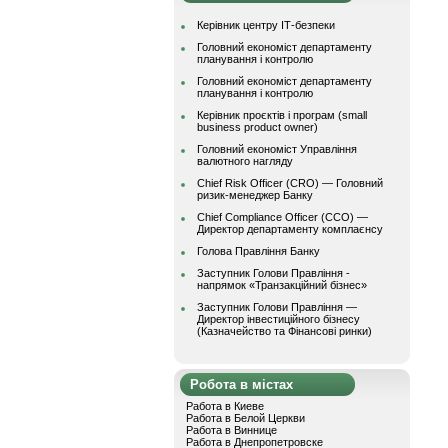
Керівник центру ІТ-безпеки
Головний економіст департаменту
планування і контролю
Головний економіст департаменту
планування і контролю
Керівник проєктів і програм (small
business product owner)
Головний економіст Управління
валютного нагляду
Chief Risk Officer (CRO) — Головний
ризик-менеджер Банку
Chief Compliance Officer (CCO) —
Директор департаменту комплаєнсу
Голова Правління Банку
Заступник Голови Правління -
напрямок «Транзакційний бізнес»
Заступник Голови Правління —
Директор інвестиційного бізнесу
(Казначейство та Фінансові ринки)
Робота в містах
Работа в Киеве
Работа в Белой Церкви
Работа в Виннице
Работа в Днепропетровске