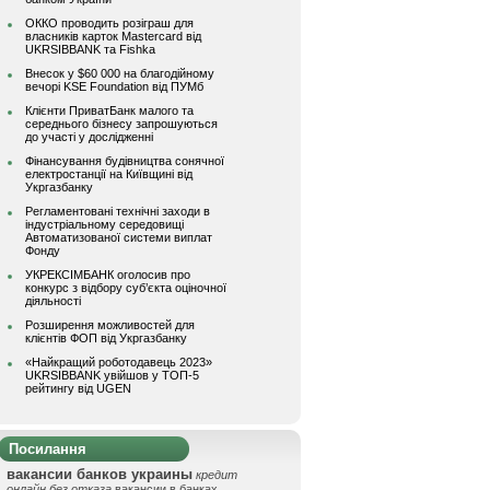
ОККО проводить розіграш для
власників карток Mastercard від
UKRSIBBANK та Fishka
Внесок у $60 000 на благодійному
вечорі KSE Foundation від ПУМб
Клієнти ПриватБанк малого та
середнього бізнесу запрошуються
до участі у дослідженні
Фінансування будівництва сонячної
електростанції на Київщині від
Укргазбанку
Регламентовані технічні заходи в
індустріальному середовищі
Автоматизованої системи виплат
Фонду
УКРЕКСІМБАНК оголосив про
конкурс з відбору суб’єкта оціночної
діяльності
Розширення можливостей для
клієнтів ФОП від Укргазбанку
«Найкращий роботодавець 2023»
UKRSIBBANK увійшов у ТОП-5
рейтингу від UGEN
Посилання
вакансии банков украины
кредит
онлайн без отказа
вакансии в банках