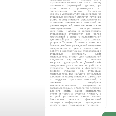
страхования является то, что страховку
оплачивает фирма-работодатель, при
этом оплата производится со
значительной скидкой. Основным
ключом к успешному функционированию
страховых компаний является изучение
рынка корпоративного страхования на
основании мониторинга компаний из
разных отраслей, которые являются их
потенциальными корпоративными
клиентами. Работа в корпоративном
страховании становится все более
престижной в связи с положительной
динамикой роста спроса на страховые
услуги в Украине. В связи с этим, все
больше учебных учреждений выпускают
специалистов, которые стремятся найти
работу в корпоративном страховании в
страховых компаниях. Сайт
finstaff.com.ua станет для соискателей
надежным партнером в решении
вопроса трудоустройства. Данный сайт
специализируется на поиске работы в
страховом, банковском и финансовом
секторе Украины. На страницах
finstaff.com.ua Вы найдете актуальные
вакансии в корпоративном страховании
от ведущих страховых компаний, и
сможете подобрать
квалифицированных специалистов,
воспользовавшись «Каталогом резюме»
данного сайта. Также соискателям
будет интересна рубрика «Инфо», в
которой размещены самые свежие
банковские новости, финансовый
словарь и информация о проведении
конференций, семинаров и тренингов.