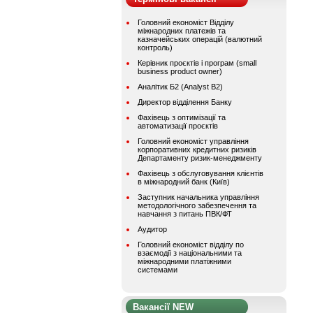
Головний економіст Відділу
міжнародних платежів та
казначейських операцій (валютний
контроль)
Керівник проєктів і програм (small
business product owner)
Аналітик Б2 (Analyst B2)
Директор відділення Банку
Фахівець з оптимізації та
автоматизації проєктів
Головний економіст управління
корпоративних кредитних ризиків
Департаменту ризик-менеджменту
Фахівець з обслуговування клієнтів
в міжнародний банк (Київ)
Заступник начальника управління
методологічного забезпечення та
навчання з питань ПВК/ФТ
Аудитор
Головний економіст відділу по
взаємодії з національними та
міжнародними платіжними
системами
Вакансії NEW