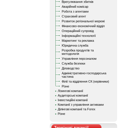
Врегулювання збитків
Аварійний комісар
Робота з агентами
Страховий агент
Розвиток регіональної мережі
Фінансово-економічний відділ
Операційний супровід
Інформаційні технології
Маркетинг та реклама
Юридична служба
Розробка продуктів та
методологія
Управління персоналом
Служба безпеки
Діловодство
Адміністративно-господарська
частина
Філії та відділення СК (керівники)
Різне
Лізингові компанії
Аудиторські компанії
Інвестиційні компанії
Компанії з управління активами
Ділінгові компанії та Forex
Різне
Термінові вакансії