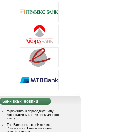
Банківські новини
Укрексімбанк впроваджує нову
корпоративну картки преміального
класу
The Banker вкотре відзначив
Райффайзен Банк найкращим
банком України