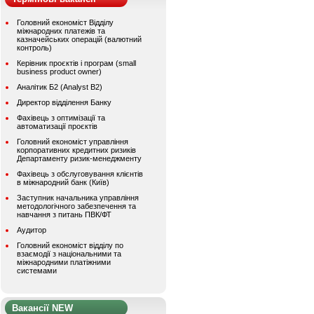
Головний економіст Відділу
міжнародних платежів та
казначейських операцій (валютний
контроль)
Керівник проєктів і програм (small
business product owner)
Аналітик Б2 (Analyst B2)
Директор відділення Банку
Фахівець з оптимізації та
автоматизації проєктів
Головний економіст управління
корпоративних кредитних ризиків
Департаменту ризик-менеджменту
Фахівець з обслуговування клієнтів
в міжнародний банк (Київ)
Заступник начальника управління
методологічного забезпечення та
навчання з питань ПВК/ФТ
Аудитор
Головний економіст відділу по
взаємодії з національними та
міжнародними платіжними
системами
Вакансії NEW