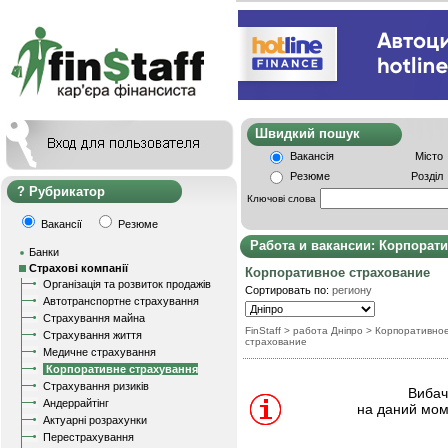
Швидкий пошу
Вакансія
Місто
Резюме
Розділ
Рубрикатор
Ключові слова
Вакансії
Резюме
Работа и вакансии: Корпорат
Банки
Страхові компанії
Корпоративное страхование
Організація та розвиток продажів
Сортировать по:
региону
Автотранспортне страхування
Страхування майна
FinStaff
> работа Дніпро
>
Корпоративно
Страхування життя
страхование
Медичне страхування
Корпоративне страхування
Страхування ризиків
Вибачт
Андеррайтінг
на даний мом
Актуарні розрахунки
Перестрахування