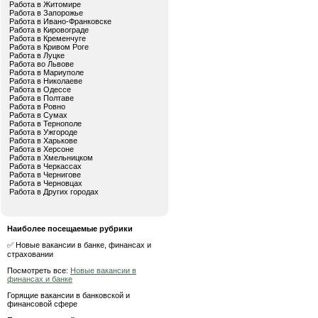
Работа в Житомире
Работа в Запорожье
Работа в Ивано-Франковске
Работа в Кировограде
Работа в Кременчуге
Работа в Кривом Роге
Работа в Луцке
Работа во Львове
Работа в Мариуполе
Работа в Николаеве
Работа в Одессе
Работа в Полтаве
Работа в Ровно
Работа в Сумах
Работа в Тернополе
Работа в Ужгороде
Работа в Харькове
Работа в Херсоне
Работа в Хмельницком
Работа в Черкассах
Работа в Чернигове
Работа в Черновцах
Работа в Других городах
Наиболее посещаемые рубрики
✅ Новые вакансии в банке, финансах и
страховании
Посмотреть все:
Новые вакансии в
финансах и банке
Горящие вакансии в банковской и
финансовой сфере