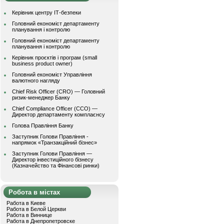
Керівник центру ІТ-безпеки
Головний економіст департаменту
планування і контролю
Головний економіст департаменту
планування і контролю
Керівник проєктів і програм (small
business product owner)
Головний економіст Управління
валютного нагляду
Chief Risk Officer (CRO) — Головний
ризик-менеджер Банку
Chief Compliance Officer (CCO) —
Директор департаменту комплаєнсу
Голова Правління Банку
Заступник Голови Правління -
напрямок «Транзакційний бізнес»
Заступник Голови Правління —
Директор інвестиційного бізнесу
(Казначейство та Фінансові ринки)
Робота в містах
Работа в Киеве
Работа в Белой Церкви
Работа в Виннице
Работа в Днепропетровске