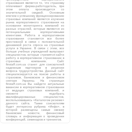
страхования является то, что страховку
оплачивает фирма-работодатель, при
этом оплата производится со
значительной скидкой. Основным
ключом к успешному функционированию
страховых компаний является изучение
рынка корпоративного страхования на
основании мониторинга компаний из
разных отраслей, которые являются их
потенциальными корпоративными
клиентами. Работа в корпоративном
страховании становится все более
престижной в связи с положительной
динамикой роста спроса на страховые
услуги в Украине. В связи с этим, все
больше учебных учреждений выпускают
специалистов, которые стремятся найти
работу в корпоративном страховании в
страховых компаниях. Сайт
finstaff.com.ua станет для соискателей
надежным партнером в решении
вопроса трудоустройства. Данный сайт
специализируется на поиске работы в
страховом, банковском и финансовом
секторе Украины. На страницах
finstaff.com.ua Вы найдете актуальные
вакансии в корпоративном страховании
от ведущих страховых компаний, и
сможете подобрать
квалифицированных специалистов,
воспользовавшись «Каталогом резюме»
данного сайта. Также соискателям
будет интересна рубрика «Инфо», в
которой размещены самые свежие
банковские новости, финансовый
словарь и информация о проведении
конференций, семинаров и тренингов.