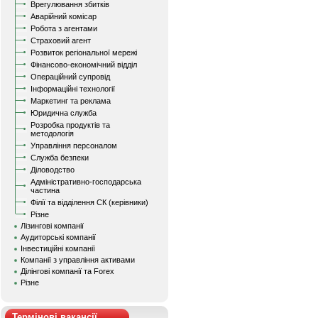
Врегулювання збитків
Аварійний комісар
Робота з агентами
Страховий агент
Розвиток регіональної мережі
Фінансово-економічний відділ
Операційний супровід
Інформаційні технології
Маркетинг та реклама
Юридична служба
Розробка продуктів та
методологія
Управління персоналом
Служба безпеки
Діловодство
Адміністративно-господарська
частина
Філії та відділення СК (керівники)
Різне
Лізингові компанії
Аудиторські компанії
Інвестиційні компанії
Компанії з управління активами
Ділінгові компанії та Forex
Різне
Термінові вакансії