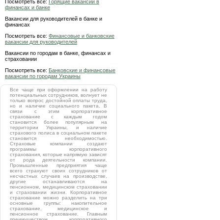
Посмотреть все:
Горящие вакансии в
финансах и банке
Вакансии для руководителей в банке и
финансах
Посмотреть все:
Финансовые и банковские
вакансии для руководителей
Вакансии по городам в банке, финансах и
страховании
Посмотреть все:
Банковские и финансовые
вакансии по городам Украины
Все чаще при оформлении на работу
потенциальных сотрудников, волнует не
только вопрос достойной оплаты труда,
но и наличие социального пакета. В
связи с этим корпоративное
страхование с каждым годом
становится более популярным на
территории Украины, и наличие
страхового полиса в социальном пакете
становится необходимостью.
Страховые компании создают
программы корпоративного
страхования, которые напрямую зависят
от рода деятельности компании.
Промышленные предприятия чаще
всего страхуют своих сотрудников от
несчастных случаев на производстве,
другие останавливаются на
пенсионном, медицинском страховании
и страховании жизни. Корпоративное
страхование можно разделить на три
основные группы: накопительное
страхование, медицинское и
пенсионное страхование. Главным
преимуществом корпоративного