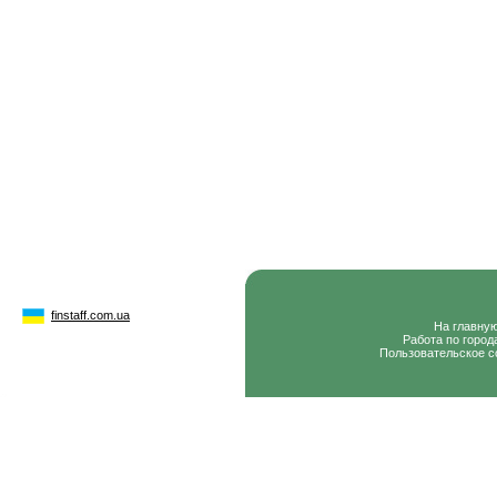
finstaff.com.ua
На главну
Работа по город
Пользовательское с