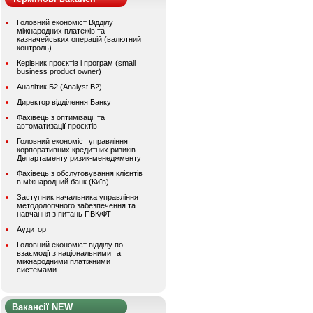
Головний економіст Відділу
міжнародних платежів та
казначейських операцій (валютний
контроль)
Керівник проєктів і програм (small
business product owner)
Аналітик Б2 (Analyst B2)
Директор відділення Банку
Фахівець з оптимізації та
автоматизації проєктів
Головний економіст управління
корпоративних кредитних ризиків
Департаменту ризик-менеджменту
Фахівець з обслуговування клієнтів
в міжнародний банк (Київ)
Заступник начальника управління
методологічного забезпечення та
навчання з питань ПВК/ФТ
Аудитор
Головний економіст відділу по
взаємодії з національними та
міжнародними платіжними
системами
Вакансії NEW