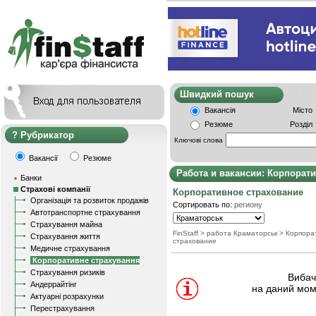
Швидкий пошу
Вакансія
Місто
Резюме
Розділ
Рубрикатор
Ключові слова
Вакансії
Резюме
Работа и вакансии: Корпорат
Банки
Страхові компанії
Корпоративное страхование
Організація та розвиток продажів
Сортировать по:
региону
Автотранспортне страхування
Страхування майна
FinStaff
> работа Краматорськ
>
Корпора
Страхування життя
страхование
Медичне страхування
Корпоративне страхування
Страхування ризиків
Вибачт
Андеррайтінг
на даний мом
Актуарні розрахунки
Перестрахування