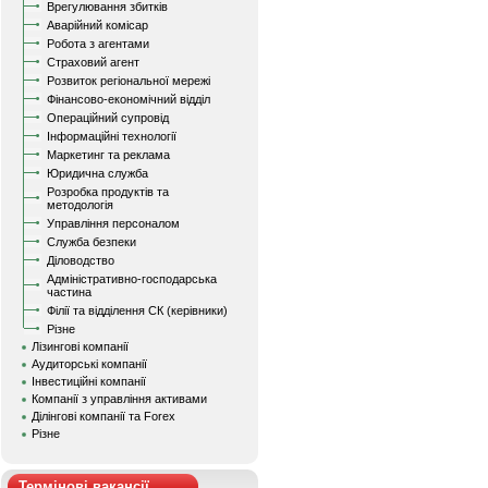
Врегулювання збитків
Аварійний комісар
Робота з агентами
Страховий агент
Розвиток регіональної мережі
Фінансово-економічний відділ
Операційний супровід
Інформаційні технології
Маркетинг та реклама
Юридична служба
Розробка продуктів та
методологія
Управління персоналом
Служба безпеки
Діловодство
Адміністративно-господарська
частина
Філії та відділення СК (керівники)
Різне
Лізингові компанії
Аудиторські компанії
Інвестиційні компанії
Компанії з управління активами
Ділінгові компанії та Forex
Різне
Термінові вакансії