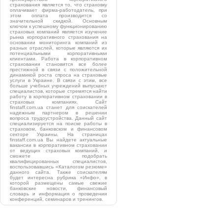
страхования является то, что страховку
оплачивает фирма-работодатель, при
этом оплата производится со
значительной скидкой. Основным
ключом к успешному функционированию
страховых компаний является изучение
рынка корпоративного страхования на
основании мониторинга компаний из
разных отраслей, которые являются их
потенциальными корпоративными
клиентами. Работа в корпоративном
страховании становится все более
престижной в связи с положительной
динамикой роста спроса на страховые
услуги в Украине. В связи с этим, все
больше учебных учреждений выпускают
специалистов, которые стремятся найти
работу в корпоративном страховании в
страховых компаниях. Сайт
finstaff.com.ua станет для соискателей
надежным партнером в решении
вопроса трудоустройства. Данный сайт
специализируется на поиске работы в
страховом, банковском и финансовом
секторе Украины. На страницах
finstaff.com.ua Вы найдете актуальные
вакансии в корпоративном страховании
от ведущих страховых компаний, и
сможете подобрать
квалифицированных специалистов,
воспользовавшись «Каталогом резюме»
данного сайта. Также соискателям
будет интересна рубрика «Инфо», в
которой размещены самые свежие
банковские новости, финансовый
словарь и информация о проведении
конференций, семинаров и тренингов.