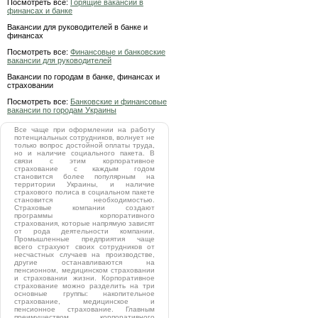
Посмотреть все:
Горящие вакансии в
финансах и банке
Вакансии для руководителей в банке и
финансах
Посмотреть все:
Финансовые и банковские
вакансии для руководителей
Вакансии по городам в банке, финансах и
страховании
Посмотреть все:
Банковские и финансовые
вакансии по городам Украины
Все чаще при оформлении на работу
потенциальных сотрудников, волнует не
только вопрос достойной оплаты труда,
но и наличие социального пакета. В
связи с этим корпоративное
страхование с каждым годом
становится более популярным на
территории Украины, и наличие
страхового полиса в социальном пакете
становится необходимостью.
Страховые компании создают
программы корпоративного
страхования, которые напрямую зависят
от рода деятельности компании.
Промышленные предприятия чаще
всего страхуют своих сотрудников от
несчастных случаев на производстве,
другие останавливаются на
пенсионном, медицинском страховании
и страховании жизни. Корпоративное
страхование можно разделить на три
основные группы: накопительное
страхование, медицинское и
пенсионное страхование. Главным
преимуществом корпоративного