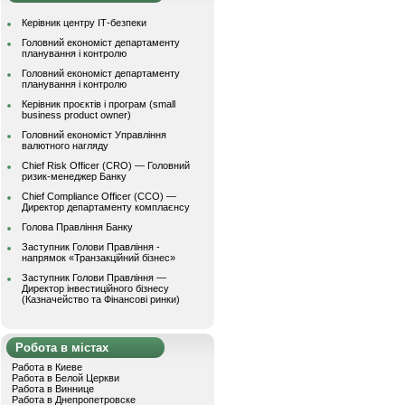
Керівник центру ІТ-безпеки
Головний економіст департаменту
планування і контролю
Головний економіст департаменту
планування і контролю
Керівник проєктів і програм (small
business product owner)
Головний економіст Управління
валютного нагляду
Chief Risk Officer (CRO) — Головний
ризик-менеджер Банку
Chief Compliance Officer (CCO) —
Директор департаменту комплаєнсу
Голова Правління Банку
Заступник Голови Правління -
напрямок «Транзакційний бізнес»
Заступник Голови Правління —
Директор інвестиційного бізнесу
(Казначейство та Фінансові ринки)
Робота в містах
Работа в Киеве
Работа в Белой Церкви
Работа в Виннице
Работа в Днепропетровске