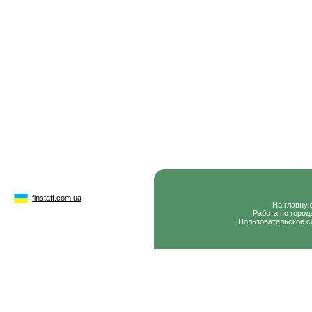
finstaff.com.ua
На главну
Работа по город
Пользовательское с