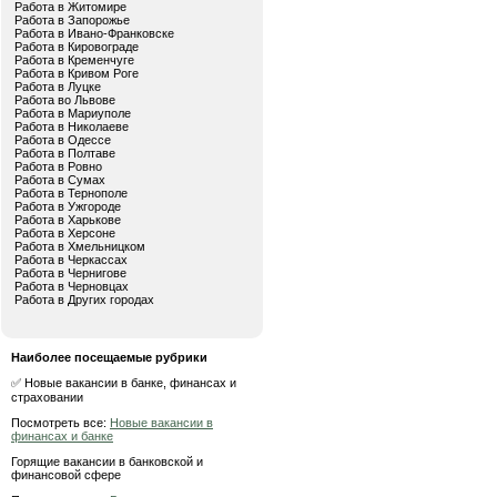
Работа в Житомире
Работа в Запорожье
Работа в Ивано-Франковске
Работа в Кировограде
Работа в Кременчуге
Работа в Кривом Роге
Работа в Луцке
Работа во Львове
Работа в Мариуполе
Работа в Николаеве
Работа в Одессе
Работа в Полтаве
Работа в Ровно
Работа в Сумах
Работа в Тернополе
Работа в Ужгороде
Работа в Харькове
Работа в Херсоне
Работа в Хмельницком
Работа в Черкассах
Работа в Чернигове
Работа в Черновцах
Работа в Других городах
Наиболее посещаемые рубрики
✅ Новые вакансии в банке, финансах и
страховании
Посмотреть все:
Новые вакансии в
финансах и банке
Горящие вакансии в банковской и
финансовой сфере