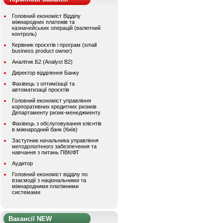
Головний економіст Відділу
міжнародних платежів та
казначейських операцій (валютний
контроль)
Керівник проєктів і програм (small
business product owner)
Аналітик Б2 (Analyst B2)
Директор відділення Банку
Фахівець з оптимізації та
автоматизації проєктів
Головний економіст управління
корпоративних кредитних ризиків
Департаменту ризик-менеджменту
Фахівець з обслуговування клієнтів
в міжнародний банк (Київ)
Заступник начальника управління
методологічного забезпечення та
навчання з питань ПВК/ФТ
Аудитор
Головний економіст відділу по
взаємодії з національними та
міжнародними платіжними
системами
Вакансії NEW