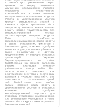
и способствуют уменьшению затрат
времени на подачу документов,
улучшению обслуживания клиентов,
повышению оперативности
взаимодействия, а также экономии
материальных и человеческих ресурсов.
Работа в урегулировании убытков
требует определенных знаний и
навыков в сфере страхования. Но и
специалисту высокого класса нелегко
решить вопрос трудоустройства без
специализированной помощи
соответствующих интернет ресурсов.
Сайт finstaff.com.ua,
специализирующийся на поиске работы
в сфере, страхования, финансов и
банковского дела, поможет подобрать
вакансии в урегулировании убытков, а
также ознакомиться с другими
предложениями от ведущих страховых
организаций Украины.
Зарегистрировавшись на сайте
finstaff.com.ua Вы можете заполнить
резюме, благодаря которому
работодатели смогут найти Вас,
зарегистрировать компанию или
рекрутинговое агентство и внести свои
вакансии в «Каталог вакансий». Вне
зависимости от поставленных целей
сайт finstaff.com.ua решит любые
задачи: поможет найти работу в
урегулировании убытков в страховых
компаниях, подобрать
квалифицированный персонал для
страховой, аудиторской компании банка
или финансового учреждения, а также
поможет быть в курсе самых актуальных
банковских новостей.