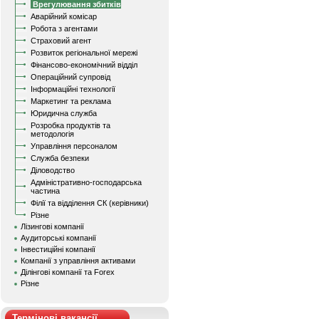
Врегулювання збитків
Аварійний комісар
Робота з агентами
Страховий агент
Розвиток регіональної мережі
Фінансово-економічний відділ
Операційний супровід
Інформаційні технології
Маркетинг та реклама
Юридична служба
Розробка продуктів та
методологія
Управління персоналом
Служба безпеки
Діловодство
Адміністративно-господарська
частина
Філії та відділення СК (керівники)
Різне
Лізингові компанії
Аудиторські компанії
Інвестиційні компанії
Компанії з управління активами
Ділінгові компанії та Forex
Різне
Термінові вакансії