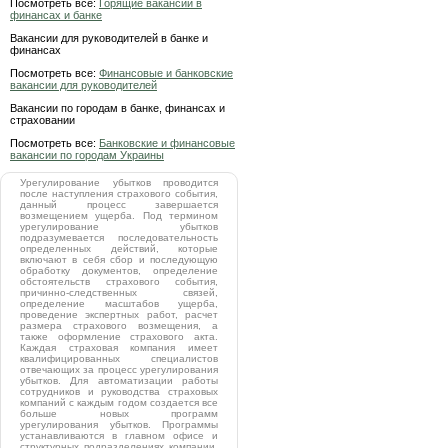
Посмотреть все:
Горящие вакансии в
финансах и банке
Вакансии для руководителей в банке и
финансах
Посмотреть все:
Финансовые и банковские
вакансии для руководителей
Вакансии по городам в банке, финансах и
страховании
Посмотреть все:
Банковские и финансовые
вакансии по городам Украины
Урегулирование убытков проводится
после наступления страхового события,
данный процесс завершается
возмещением ущерба. Под термином
урегулирование убытков
подразумевается последовательность
определенных действий, которые
включают в себя сбор и последующую
обработку документов, определение
обстоятельств страхового события,
причинно-следственных связей,
определение масштабов ущерба,
проведение экспертных работ, расчет
размера страхового возмещения, а
также оформление страхового акта.
Каждая страховая компания имеет
квалифицированных специалистов
отвечающих за процесс урегулирования
убытков. Для автоматизации работы
сотрудников и руководства страховых
компаний с каждым годом создается все
больше новых программ
урегулирования убытков. Программы
устанавливаются в главном офисе и
структурных подразделениях компании,