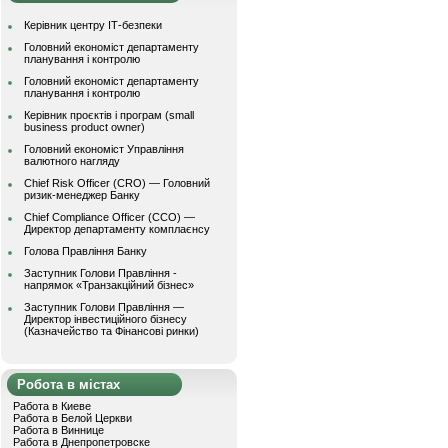
Керівник центру ІТ-безпеки
Головний економіст департаменту
планування і контролю
Головний економіст департаменту
планування і контролю
Керівник проєктів і програм (small
business product owner)
Головний економіст Управління
валютного нагляду
Chief Risk Officer (CRO) — Головний
ризик-менеджер Банку
Chief Compliance Officer (CCO) —
Директор департаменту комплаєнсу
Голова Правління Банку
Заступник Голови Правління -
напрямок «Транзакційний бізнес»
Заступник Голови Правління —
Директор інвестиційного бізнесу
(Казначейство та Фінансові ринки)
Робота в містах
Работа в Киеве
Работа в Белой Церкви
Работа в Виннице
Работа в Днепропетровске