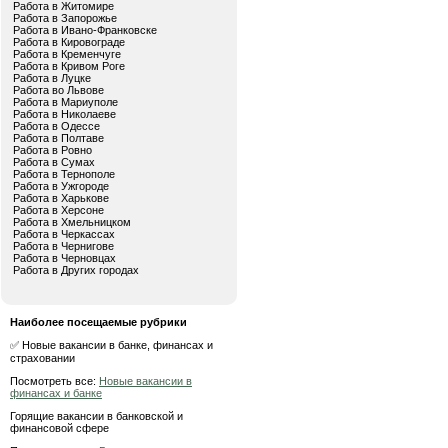
Работа в Житомире
Работа в Запорожье
Работа в Ивано-Франковске
Работа в Кировограде
Работа в Кременчуге
Работа в Кривом Роге
Работа в Луцке
Работа во Львове
Работа в Мариуполе
Работа в Николаеве
Работа в Одессе
Работа в Полтаве
Работа в Ровно
Работа в Сумах
Работа в Тернополе
Работа в Ужгороде
Работа в Харькове
Работа в Херсоне
Работа в Хмельницком
Работа в Черкассах
Работа в Чернигове
Работа в Черновцах
Работа в Других городах
Наиболее посещаемые рубрики
✅ Новые вакансии в банке, финансах и
страховании
Посмотреть все:
Новые вакансии в
финансах и банке
Горящие вакансии в банковской и
финансовой сфере