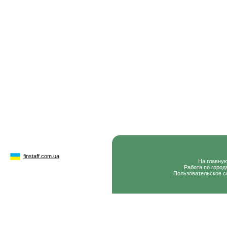
finstaff.com.ua
На главну
Работа по город
Пользовательское с