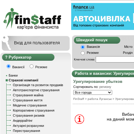
Швидкий пошу
Вакансія
Місто
Резюме
Розділ
Рубрикатор
Ключові слова
Вакансії
Резюме
Работа и вакансии: Урегулир
Банки
Страхові компанії
Урегулирование убытков
Організація та розвиток продажів
Сортировать по:
региону
Автотранспортне страхування
Страхування майна
FinStaff
> работа Луганськ
>
Урегулирова
Страхування життя
Медичне страхування
Корпоративне страхування
Вибачт
Страхування ризиків
на даний мом
Андеррайтінг
Актуарні розрахунки
Перестрахування