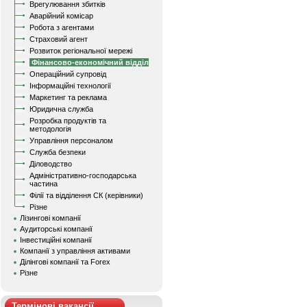
Врегулювання збитків
Аварійний комісар
Робота з агентами
Страховий агент
Розвиток регіональної мережі
Фінансово-економічний відділ
Операційний супровід
Інформаційні технології
Маркетинг та реклама
Юридична служба
Розробка продуктів та
методологія
Управління персоналом
Служба безпеки
Діловодство
Адміністративно-господарська
частина
Філії та відділення СК (керівники)
Різне
Лізингові компанії
Аудиторські компанії
Інвестиційні компанії
Компанії з управління активами
Ділінгові компанії та Forex
Різне
Термінові вакансії