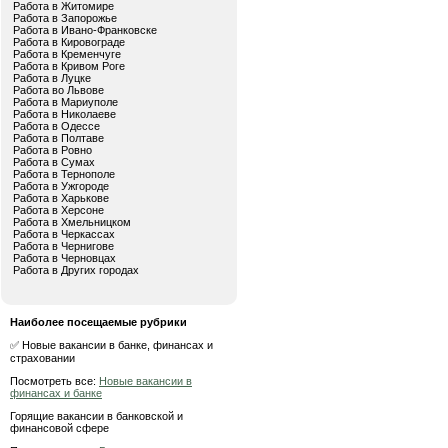
Работа в Житомире
Работа в Запорожье
Работа в Ивано-Франковске
Работа в Кировограде
Работа в Кременчуге
Работа в Кривом Роге
Работа в Луцке
Работа во Львове
Работа в Мариуполе
Работа в Николаеве
Работа в Одессе
Работа в Полтаве
Работа в Ровно
Работа в Сумах
Работа в Тернополе
Работа в Ужгороде
Работа в Харькове
Работа в Херсоне
Работа в Хмельницком
Работа в Черкассах
Работа в Чернигове
Работа в Черновцах
Работа в Других городах
Наиболее посещаемые рубрики
✅ Новые вакансии в банке, финансах и
страховании
Посмотреть все:
Новые вакансии в
финансах и банке
Горящие вакансии в банковской и
финансовой сфере