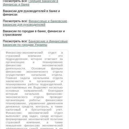
Посмотреть все:
Горящие вакансии в
финансах и банке
Вакансии для руководителей в банке и
финансах
Посмотреть все:
Финансовые и банковские
вакансии для руководителей
Вакансии по городам в банке, финансах и
страховании
Посмотреть все:
Банковские и финансовые
вакансии по городам Украины
Финансово-экономический отдел в
страховой компании – это
подразделение, которое отвечает за
организацию и планирование
финансово экономической
деятельности. Основные функции
финансово экономического отдела
осуществляет начальник отдела.
Главная задача начальника отдела
заключается в организации и
планировании работы подразделений,
возглавляемых им. Выделяют несколько
основных направлений, благодаря
которым начальник финансово-
экономического отдела проводит
организацию работы: финансовое
планирование, управление движением
денежных средств, контроль, а также
налоговый и бухгалтерский учет.
Финансово- экономический отдел
выполняет ряд задач, среди которых:
формирование экономической политики
страховой компании, а также
повышение финансово экономической
эффективности самой компании и ее