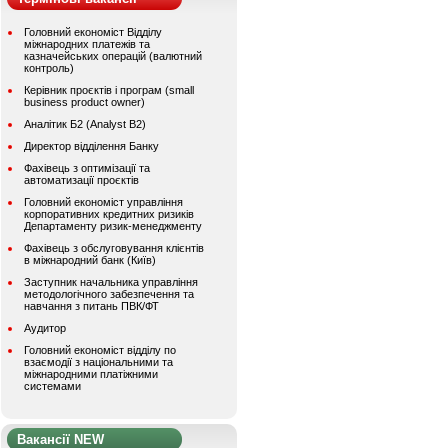
Головний економіст Відділу
міжнародних платежів та
казначейських операцій (валютний
контроль)
Керівник проєктів і програм (small
business product owner)
Аналітик Б2 (Analyst B2)
Директор відділення Банку
Фахівець з оптимізації та
автоматизації проєктів
Головний економіст управління
корпоративних кредитних ризиків
Департаменту ризик-менеджменту
Фахівець з обслуговування клієнтів
в міжнародний банк (Київ)
Заступник начальника управління
методологічного забезпечення та
навчання з питань ПВК/ФТ
Аудитор
Головний економіст відділу по
взаємодії з національними та
міжнародними платіжними
системами
Вакансії NEW