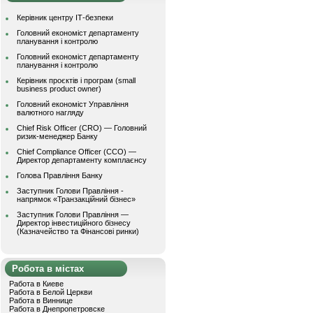
Керівник центру ІТ-безпеки
Головний економіст департаменту
планування і контролю
Головний економіст департаменту
планування і контролю
Керівник проєктів і програм (small
business product owner)
Головний економіст Управління
валютного нагляду
Chief Risk Officer (CRO) — Головний
ризик-менеджер Банку
Chief Compliance Officer (CCO) —
Директор департаменту комплаєнсу
Голова Правління Банку
Заступник Голови Правління -
напрямок «Транзакційний бізнес»
Заступник Голови Правління —
Директор інвестиційного бізнесу
(Казначейство та Фінансові ринки)
Робота в містах
Работа в Киеве
Работа в Белой Церкви
Работа в Виннице
Работа в Днепропетровске