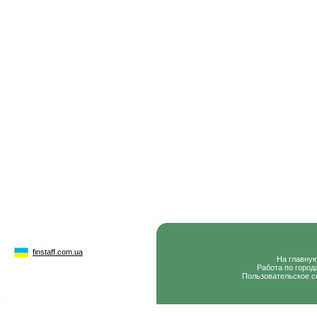
finstaff.com.ua
На главну
Работа по город
Пользовательское с