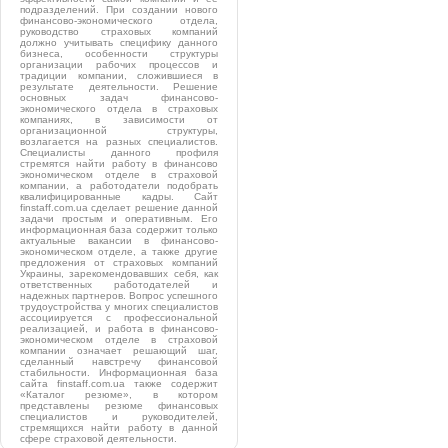
подразделений. При создании нового
финансово-экономического отдела,
руководство страховых компаний
должно учитывать специфику данного
бизнеса, особенности структуры
организации рабочих процессов и
традиции компании, сложившиеся в
результате деятельности. Решение
основных задач финансово-
экономического отдела в страховых
компаниях, в зависимости от
организационной структуры,
возлагается на разных специалистов.
Специалисты данного профиля
стремятся найти работу в финансово
экономическом отделе в страховой
компании, а работодатели подобрать
квалифицированные кадры. Сайт
finstaff.com.ua сделает решение данной
задачи простым и оперативным. Его
информационная база содержит только
актуальные вакансии в финансово-
экономическом отделе, а также другие
предложения от страховых компаний
Украины, зарекомендовавших себя, как
ответственных работодателей и
надежных партнеров. Вопрос успешного
трудоустройства у многих специалистов
ассоциируется с профессиональной
реализацией, и работа в финансово-
экономическом отделе в страховой
компании означает решающий шаг,
сделанный навстречу финансовой
стабильности. Информационная база
сайта finstaff.com.ua также содержит
«Каталог резюме», в котором
представлены резюме финансовых
специалистов и руководителей,
стремящихся найти работу в данной
сфере страховой деятельности.