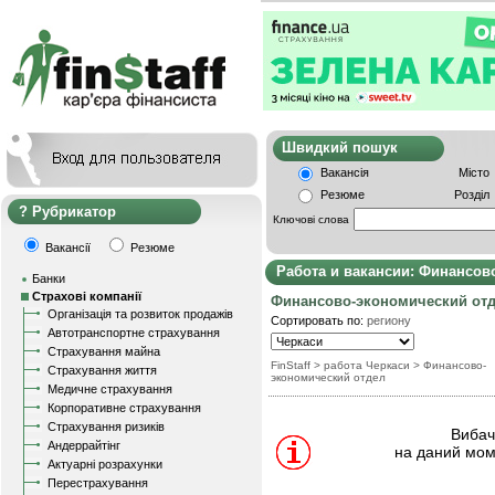
Швидкий пошу
Вакансія
Місто
Резюме
Розділ
Рубрикатор
Ключові слова
Вакансії
Резюме
Работа и вакансии: Финансов
Банки
Страхові компанії
Финансовo-экономический от
Організація та розвиток продажів
Сортировать по:
региону
Автотранспортне страхування
Страхування майна
FinStaff
> работа Черкаси
>
Финансовo-
Страхування життя
экономический отдел
Медичне страхування
Корпоративне страхування
Страхування ризиків
Вибачт
Андеррайтінг
на даний мом
Актуарні розрахунки
Перестрахування