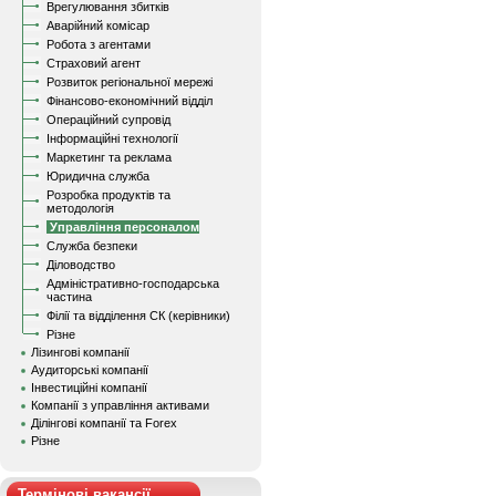
Врегулювання збитків
Аварійний комісар
Робота з агентами
Страховий агент
Розвиток регіональної мережі
Фінансово-економічний відділ
Операційний супровід
Інформаційні технології
Маркетинг та реклама
Юридична служба
Розробка продуктів та
методологія
Управління персоналом
Служба безпеки
Діловодство
Адміністративно-господарська
частина
Філії та відділення СК (керівники)
Різне
Лізингові компанії
Аудиторські компанії
Інвестиційні компанії
Компанії з управління активами
Ділінгові компанії та Forex
Різне
Термінові вакансії