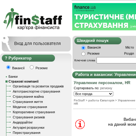
Швидкий пошу
Вакансія
Місто
Резюме
Розділ
Рубрикатор
Ключові слова
Вакансії
Резюме
Работа и вакансии: Управлени
Банки
Страхові компанії
Управление персоналом, HR
Організація та розвиток продажів
Сортировать по:
региону
Автотранспортне страхування
Страхування майна
FinStaff
> работа Євпаторія
>
Управление
Страхування життя
HR
Медичне страхування
Корпоративне страхування
Страхування ризиків
Вибачт
Андеррайтінг
на даний моме
Актуарні розрахунки
Перестрахування