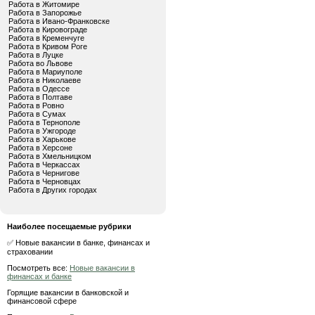
Работа в Житомире
Работа в Запорожье
Работа в Ивано-Франковске
Работа в Кировограде
Работа в Кременчуге
Работа в Кривом Роге
Работа в Луцке
Работа во Львове
Работа в Мариуполе
Работа в Николаеве
Работа в Одессе
Работа в Полтаве
Работа в Ровно
Работа в Сумах
Работа в Тернополе
Работа в Ужгороде
Работа в Харькове
Работа в Херсоне
Работа в Хмельницком
Работа в Черкассах
Работа в Чернигове
Работа в Черновцах
Работа в Других городах
Наиболее посещаемые рубрики
✅ Новые вакансии в банке, финансах и
страховании
Посмотреть все:
Новые вакансии в
финансах и банке
Горящие вакансии в банковской и
финансовой сфере