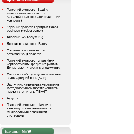
Головний економіст Відділу
міжнародних платежів та
казначейських операцій (валютний
контроль)
Керівник проєктів і програм (small
business product owner)
Аналітик Б2 (Analyst B2)
Директор відділення Банку
Фахівець з оптимізації та
автоматизації проєктів
Головний економіст управління
корпоративних кредитних ризиків
Департаменту ризик-менеджменту
Фахівець з обслуговування клієнтів
в міжнародний банк (Київ)
Заступник начальника управління
методологічного забезпечення та
навчання з питань ПВК/ФТ
Аудитор
Головний економіст відділу по
взаємодії з національними та
міжнародними платіжними
системами
Вакансії NEW