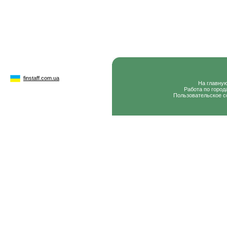
finstaff.com.ua
На главну
Работа по город
Пользовательское с