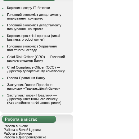
Керівник центру ІТ-безпеки
Головний економіст департаменту
планування і контролю
Головний економіст департаменту
планування і контролю
Керівник проєктів і програм (small
business product owner)
Головний економіст Управління
валютного нагляду
Chief Risk Officer (CRO) — Головний
ризик-менеджер Банку
Chief Compliance Officer (CCO) —
Директор департаменту комплаєнсу
Голова Правління Банку
Заступник Голови Правління -
напрямок «Транзакційний бізнес»
Заступник Голови Правління —
Директор інвестиційного бізнесу
(Казначейство та Фінансові ринки)
Робота в містах
Работа в Киеве
Работа в Белой Церкви
Работа в Виннице
Работа в Днепропетровске