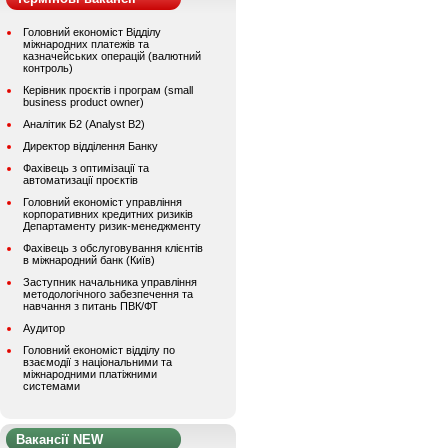
Головний економіст Відділу
міжнародних платежів та
казначейських операцій (валютний
контроль)
Керівник проєктів і програм (small
business product owner)
Аналітик Б2 (Analyst B2)
Директор відділення Банку
Фахівець з оптимізації та
автоматизації проєктів
Головний економіст управління
корпоративних кредитних ризиків
Департаменту ризик-менеджменту
Фахівець з обслуговування клієнтів
в міжнародний банк (Київ)
Заступник начальника управління
методологічного забезпечення та
навчання з питань ПВК/ФТ
Аудитор
Головний економіст відділу по
взаємодії з національними та
міжнародними платіжними
системами
Вакансії NEW