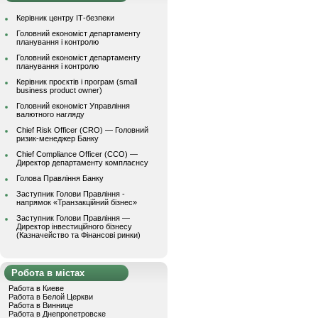
Керівник центру ІТ-безпеки
Головний економіст департаменту
планування і контролю
Головний економіст департаменту
планування і контролю
Керівник проєктів і програм (small
business product owner)
Головний економіст Управління
валютного нагляду
Chief Risk Officer (CRO) — Головний
ризик-менеджер Банку
Chief Compliance Officer (CCO) —
Директор департаменту комплаєнсу
Голова Правління Банку
Заступник Голови Правління -
напрямок «Транзакційний бізнес»
Заступник Голови Правління —
Директор інвестиційного бізнесу
(Казначейство та Фінансові ринки)
Робота в містах
Работа в Киеве
Работа в Белой Церкви
Работа в Виннице
Работа в Днепропетровске