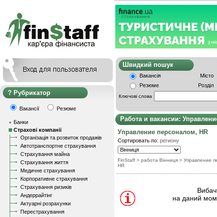
Швидкий пошу
Вакансія
Місто
Резюме
Розділ
Рубрикатор
Ключові слова
Вакансії
Резюме
Работа и вакансии: Управлени
Банки
Страхові компанії
Управление персоналом, HR
Організація та розвиток продажів
Сортировать по:
региону
Автотранспортне страхування
Страхування майна
FinStaff
> работа Вінниця
>
Управление п
Страхування життя
HR
Медичне страхування
Корпоративне страхування
Страхування ризиків
Вибачт
Андеррайтінг
на даний моме
Актуарні розрахунки
Перестрахування