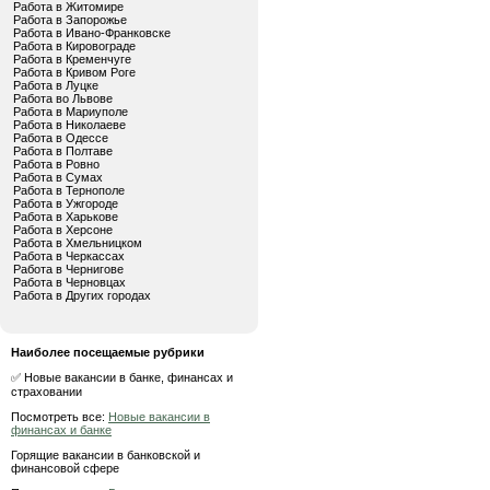
Работа в Житомире
Работа в Запорожье
Работа в Ивано-Франковске
Работа в Кировограде
Работа в Кременчуге
Работа в Кривом Роге
Работа в Луцке
Работа во Львове
Работа в Мариуполе
Работа в Николаеве
Работа в Одессе
Работа в Полтаве
Работа в Ровно
Работа в Сумах
Работа в Тернополе
Работа в Ужгороде
Работа в Харькове
Работа в Херсоне
Работа в Хмельницком
Работа в Черкассах
Работа в Чернигове
Работа в Черновцах
Работа в Других городах
Наиболее посещаемые рубрики
✅ Новые вакансии в банке, финансах и
страховании
Посмотреть все:
Новые вакансии в
финансах и банке
Горящие вакансии в банковской и
финансовой сфере