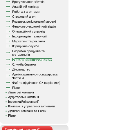
Врегулювання збитків
Аварійний комісар
Робота з агентами
Страховий агент
Розвиток регіональної мережі
Фінансово-економічний відділ
Операційний супровід
Інформаційні технології
Маркетинг та реклама
Юридична служба
Розробка продуктів та
методологія
Управління персоналом
Служба безпеки
Діловодство
Адміністративно-господарська
частина
Філії та відділення СК (керівники)
Різне
Лізингові компанії
Аудиторські компанії
Інвестиційні компанії
Компанії з управління активами
Ділінгові компанії та Forex
Різне
Термінові вакансії