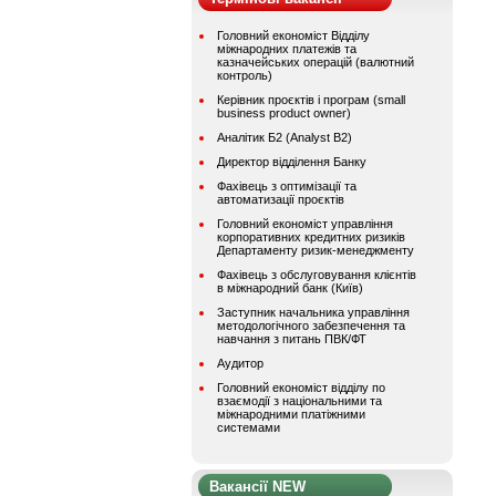
Головний економіст Відділу
міжнародних платежів та
казначейських операцій (валютний
контроль)
Керівник проєктів і програм (small
business product owner)
Аналітик Б2 (Analyst B2)
Директор відділення Банку
Фахівець з оптимізації та
автоматизації проєктів
Головний економіст управління
корпоративних кредитних ризиків
Департаменту ризик-менеджменту
Фахівець з обслуговування клієнтів
в міжнародний банк (Київ)
Заступник начальника управління
методологічного забезпечення та
навчання з питань ПВК/ФТ
Аудитор
Головний економіст відділу по
взаємодії з національними та
міжнародними платіжними
системами
Вакансії NEW