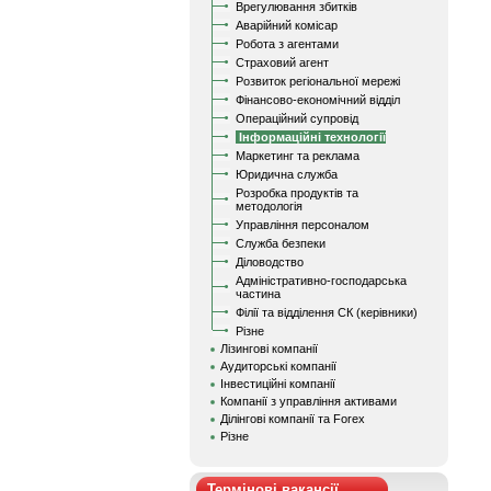
Врегулювання збитків
Аварійний комісар
Робота з агентами
Страховий агент
Розвиток регіональної мережі
Фінансово-економічний відділ
Операційний супровід
Інформаційні технології
Маркетинг та реклама
Юридична служба
Розробка продуктів та
методологія
Управління персоналом
Служба безпеки
Діловодство
Адміністративно-господарська
частина
Філії та відділення СК (керівники)
Різне
Лізингові компанії
Аудиторські компанії
Інвестиційні компанії
Компанії з управління активами
Ділінгові компанії та Forex
Різне
Термінові вакансії