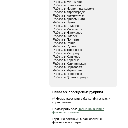
Работа в Житомире
Работа в Запорожье
Работа в Ивано-Франковске
Работа в Кировограде
Работа в Кременчуге
Работа в Кривом Роге
Работа в Луцке
Работа во Львове
Работа в Мариуполе
Работа в Николаеве
Работа в Одессе
Работа в Полтаве
Работа в Ровно
Работа в Сумах
Работа в Тернополе
Работа в Ужгороде
Работа в Харькове
Работа в Херсоне
Работа в Хмельницком
Работа в Черкассах
Работа в Чернигове
Работа в Черновцах
Работа в Других городах
Наиболее посещаемые рубрики
✅ Новые вакансии в банке, финансах и
страховании
Посмотреть все:
Новые вакансии в
финансах и банке
Горящие вакансии в банковской и
финансовой сфере