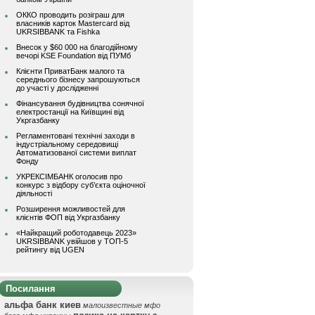
ОККО проводить розіграш для
власників карток Mastercard від
UKRSIBBANK та Fishka
Внесок у $60 000 на благодійному
вечорі KSE Foundation від ПУМб
Клієнти ПриватБанк малого та
середнього бізнесу запрошуються
до участі у дослідженні
Фінансування будівництва сонячної
електростанції на Київщині від
Укргазбанку
Регламентовані технічні заходи в
індустріальному середовищі
Автоматизованої системи виплат
Фонду
УКРЕКСІМБАНК оголосив про
конкурс з відбору суб’єкта оціночної
діяльності
Розширення можливостей для
клієнтів ФОП від Укргазбанку
«Найкращий роботодавець 2023»
UKRSIBBANK увійшов у ТОП-5
рейтингу від UGEN
Посилання
альфа банк киев
малоизвестные мфо