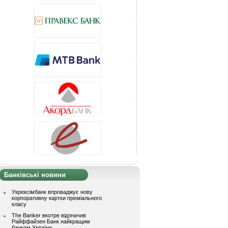
Банківські новини
Укрексімбанк впроваджує нову
корпоративну картки преміального
класу
The Banker вкотре відзначив
Райффайзен Банк найкращим
банком України