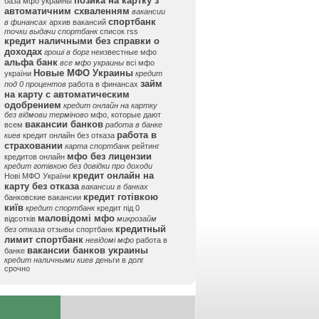
позика на картку з
база мфо украины
автоматичним схваленням
вакансии
спортбанк
в финансах
архив вакансий
точки выдачи спортбанк
список rss
кредит наличными без справки о
доходах
гроші в борг
неизвестные мфо
альфа банк
все мфо украины
всі мфо
Новые МФО Украины
україни
кредит
займ
под 0 процентов
работа в финансах
на карту с автоматическим
одобрением
кредит онлайн на картку
без відмови терміново
мфо, которые дают
вакансии банков
всем
работа в банке
работа в
киев
кредит онлайн без отказа
страховании
карта спортбанк
рейтинг
мфо без лицензии
кредитов онлайн
кредит готівкою без довідки про доходи
кредит онлайн на
Нові МФО України
карту без отказа
вакансии в банках
кредит готівкою
банковские вакансии
київ
кредит спортбанк
кредит під 0
маловідомі мфо
відсотків
микрозайм
кредитный
без отказа
отзывы спортбанк
лимит спортбанк
невідомі мфо
работа в
вакансии банков украины
банке
кредит наличными киев
деньги в долг
срочно