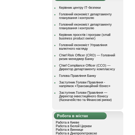
Керівник центру ІТ-безпеки
Головний економіст департаменту
планування і контролю
Головний економіст департаменту
планування і контролю
Керівник проєктів і програм (small
business product owner)
Головний економіст Управління
валютного нагляду
Chief Risk Officer (CRO) — Головний
ризик-менеджер Банку
Chief Compliance Officer (CCO) —
Директор департаменту комплаєнсу
Голова Правління Банку
Заступник Голови Правління -
напрямок «Транзакційний бізнес»
Заступник Голови Правління —
Директор інвестиційного бізнесу
(Казначейство та Фінансові ринки)
Робота в містах
Работа в Киеве
Работа в Белой Церкви
Работа в Виннице
Работа в Днепропетровске