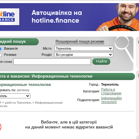
видкий пошук
Розширений пошук резюме
Вакансія
Місто
Резюме
Розділ
ві слова
ота и вакансии: Информационные технологии
рмационные технологии
Город :
Тернопіль
Работа в
ровать по:
региону
Категория:
страховании
Інформаційні
Подкатегория:
технології
f
> работа Тернопіль
>
Информационные
логии
Вибачте, але в цій категорії
на даний момент немає відкритих вакансій