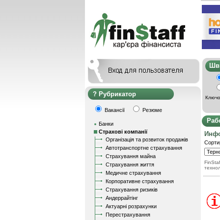
Ш
Рубрикатор
Ключо
Вакансії
Резюме
Раб
Банки
Страхові компанії
Инфо
Організація та розвиток продажів
Сорти
Автотранспортне страхування
Страхування майна
FinStaf
Страхування життя
техно
Медичне страхування
Корпоративне страхування
Страхування ризиків
Андеррайтінг
Актуарні розрахунки
Перестрахування