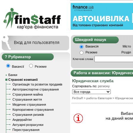
Швидкий пошу
Вакансія
Місто
Резюме
Розділ
Рубрикатор
Ключові слова
Вакансії
Резюме
Работа и вакансии: Юридичес
Банки
Страхові компанії
Юридическая служба
Організація та розвиток продажів
Сортировать по:
региону
Автотранспортне страхування
Страхування майна
FinStaff
> работа Євпаторія
>
Юридическа
Страхування життя
Медичне страхування
Корпоративне страхування
Вибачт
Страхування ризиків
на даний моме
Андеррайтінг
Актуарні розрахунки
Перестрахування