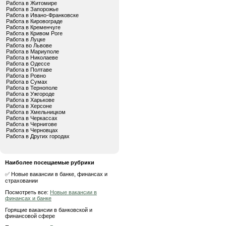
Работа в Житомире
Работа в Запорожье
Работа в Ивано-Франковске
Работа в Кировограде
Работа в Кременчуге
Работа в Кривом Роге
Работа в Луцке
Работа во Львове
Работа в Мариуполе
Работа в Николаеве
Работа в Одессе
Работа в Полтаве
Работа в Ровно
Работа в Сумах
Работа в Тернополе
Работа в Ужгороде
Работа в Харькове
Работа в Херсоне
Работа в Хмельницком
Работа в Черкассах
Работа в Чернигове
Работа в Черновцах
Работа в Других городах
Наиболее посещаемые рубрики
✅ Новые вакансии в банке, финансах и
страховании
Посмотреть все:
Новые вакансии в
финансах и банке
Горящие вакансии в банковской и
финансовой сфере