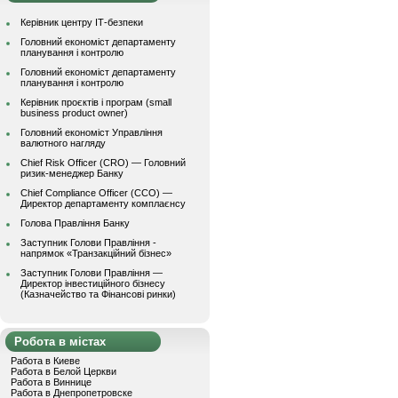
Керівник центру ІТ-безпеки
Головний економіст департаменту
планування і контролю
Головний економіст департаменту
планування і контролю
Керівник проєктів і програм (small
business product owner)
Головний економіст Управління
валютного нагляду
Chief Risk Officer (CRO) — Головний
ризик-менеджер Банку
Chief Compliance Officer (CCO) —
Директор департаменту комплаєнсу
Голова Правління Банку
Заступник Голови Правління -
напрямок «Транзакційний бізнес»
Заступник Голови Правління —
Директор інвестиційного бізнесу
(Казначейство та Фінансові ринки)
Робота в містах
Работа в Киеве
Работа в Белой Церкви
Работа в Виннице
Работа в Днепропетровске