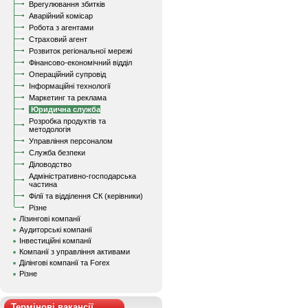
Врегулювання збитків
Аварійний комісар
Робота з агентами
Страховий агент
Розвиток регіональної мережі
Фінансово-економічний відділ
Операційний супровід
Інформаційні технології
Маркетинг та реклама
Юридична служба
Розробка продуктів та
методологія
Управління персоналом
Служба безпеки
Діловодство
Адміністративно-господарська
частина
Філії та відділення СК (керівники)
Різне
Лізингові компанії
Аудиторські компанії
Інвестиційні компанії
Компанії з управління активами
Ділінгові компанії та Forex
Різне
Термінові вакансії