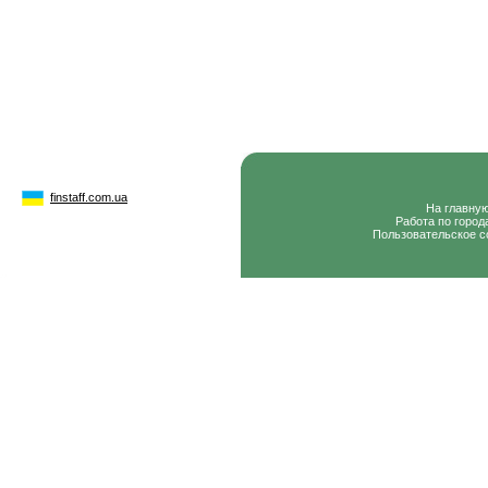
finstaff.com.ua
На главну
Работа по город
Пользовательское с