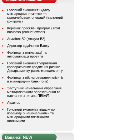
Головний економіст Відділу
міжнародних платежів та
казначейських операцій (валютний
контроль)
Керівник проєктів і програм (small
business product owner)
Аналітик Б2 (Analyst B2)
Директор відділення Банку
Фахівець з оптимізації та
автоматизації проєктів
Головний економіст управління
корпоративних кредитних ризиків
Департаменту ризик-менеджменту
Фахівець з обслуговування клієнтів
в міжнародний банк (Київ)
Заступник начальника управління
методологічного забезпечення та
навчання з питань ПВК/ФТ
Аудитор
Головний економіст відділу по
взаємодії з національними та
міжнародними платіжними
системами
Вакансії NEW