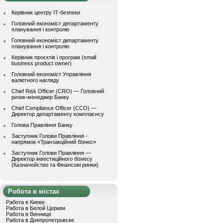
Керівник центру ІТ-безпеки
Головний економіст департаменту
планування і контролю
Головний економіст департаменту
планування і контролю
Керівник проєктів і програм (small
business product owner)
Головний економіст Управління
валютного нагляду
Chief Risk Officer (CRO) — Головний
ризик-менеджер Банку
Chief Compliance Officer (CCO) —
Директор департаменту комплаєнсу
Голова Правління Банку
Заступник Голови Правління -
напрямок «Транзакційний бізнес»
Заступник Голови Правління —
Директор інвестиційного бізнесу
(Казначейство та Фінансові ринки)
Робота в містах
Работа в Киеве
Работа в Белой Церкви
Работа в Виннице
Работа в Днепропетровске