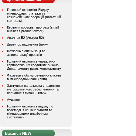
Головний економіст Відділу
міжнародних платежів та
казначейських операцій (валютний
контроль)
Керівник проєктів і програм (small
business product owner)
Аналітик Б2 (Analyst B2)
Директор відділення Банку
Фахівець з оптимізації та
автоматизації проєктів
Головний економіст управління
корпоративних кредитних ризиків
Департаменту ризик-менеджменту
Фахівець з обслуговування клієнтів
в міжнародний банк (Київ)
Заступник начальника управління
методологічного забезпечення та
навчання з питань ПВК/ФТ
Аудитор
Головний економіст відділу по
взаємодії з національними та
міжнародними платіжними
системами
Вакансії NEW