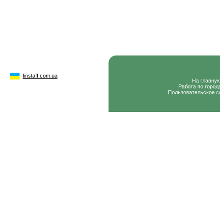
finstaff.com.ua
На главну
Работа по город
Пользовательское с