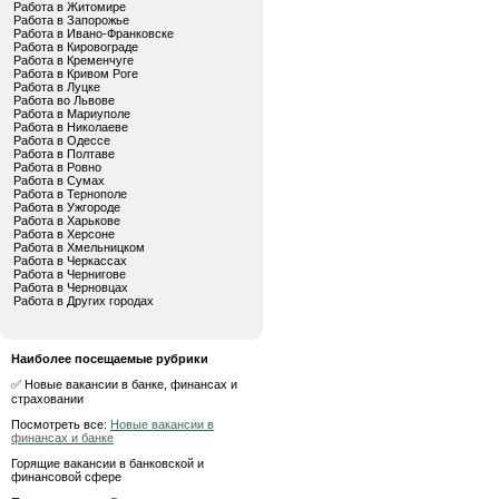
Работа в Житомире
Работа в Запорожье
Работа в Ивано-Франковске
Работа в Кировограде
Работа в Кременчуге
Работа в Кривом Роге
Работа в Луцке
Работа во Львове
Работа в Мариуполе
Работа в Николаеве
Работа в Одессе
Работа в Полтаве
Работа в Ровно
Работа в Сумах
Работа в Тернополе
Работа в Ужгороде
Работа в Харькове
Работа в Херсоне
Работа в Хмельницком
Работа в Черкассах
Работа в Чернигове
Работа в Черновцах
Работа в Других городах
Наиболее посещаемые рубрики
✅ Новые вакансии в банке, финансах и
страховании
Посмотреть все:
Новые вакансии в
финансах и банке
Горящие вакансии в банковской и
финансовой сфере