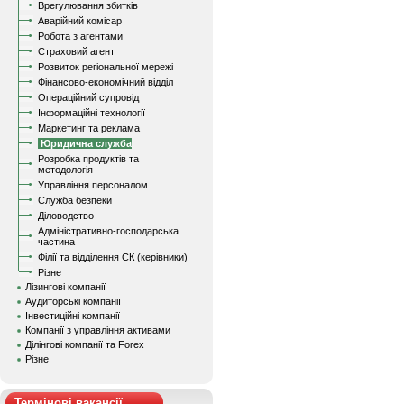
Врегулювання збитків
Аварійний комісар
Робота з агентами
Страховий агент
Розвиток регіональної мережі
Фінансово-економічний відділ
Операційний супровід
Інформаційні технології
Маркетинг та реклама
Юридична служба
Розробка продуктів та
методологія
Управління персоналом
Служба безпеки
Діловодство
Адміністративно-господарська
частина
Філії та відділення СК (керівники)
Різне
Лізингові компанії
Аудиторські компанії
Інвестиційні компанії
Компанії з управління активами
Ділінгові компанії та Forex
Різне
Термінові вакансії