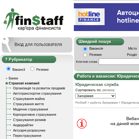
Швидкий пошу
Вакансія
Місто
Резюме
Розділ
Рубрикатор
Ключові слова
Вакансії
Резюме
Работа и вакансии: Юридичес
Банки
Страхові компанії
Юридическая служба
Організація та розвиток продажів
Сортировать по:
региону
Автотранспортне страхування
Страхування майна
FinStaff
> работа Запоріжжя
>
Юридическ
Страхування життя
Медичне страхування
Корпоративне страхування
Вибачт
Страхування ризиків
на даний моме
Андеррайтінг
Актуарні розрахунки
Перестрахування