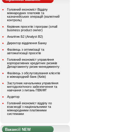
Головний економіст Відділу
міжнародних платежів та
казначейських операцій (валютний
контроль)
Керівник проєктів і програм (small
business product owner)
Аналітик Б2 (Analyst B2)
Директор відділення Банку
Фахівець з оптимізації та
автоматизації проєктів
Головний економіст управління
корпоративних кредитних ризиків
Департаменту ризик-менеджменту
Фахівець з обслуговування клієнтів
в міжнародний банк (Київ)
Заступник начальника управління
методологічного забезпечення та
навчання з питань ПВК/ФТ
Аудитор
Головний економіст відділу по
взаємодії з національними та
міжнародними платіжними
системами
Вакансії NEW