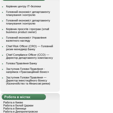
Керівник центру ІТ-безпеки
Головний економіст департаменту
планування і контролю
Головний економіст департаменту
планування і контролю
Керівник проєктів і програм (small
business product owner)
Головний економіст Управління
валютного нагляду
Chief Risk Officer (CRO) — Головний
ризик-менеджер Банку
Chief Compliance Officer (CCO) —
Директор департаменту комплаєнсу
Голова Правління Банку
Заступник Голови Правління -
напрямок «Транзакційний бізнес»
Заступник Голови Правління —
Директор інвестиційного бізнесу
(Казначейство та Фінансові ринки)
Робота в містах
Работа в Киеве
Работа в Белой Церкви
Работа в Виннице
Работа в Днепропетровске