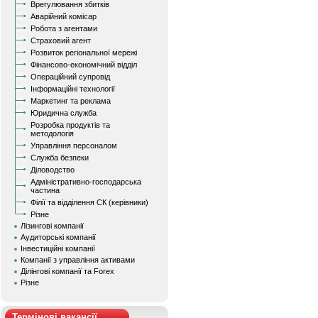
Врегулювання збитків
Аварійний комісар
Робота з агентами
Страховий агент
Розвиток регіональної мережі
Фінансово-економічний відділ
Операційний супровід
Інформаційні технології
Маркетинг та реклама
Юридична служба
Розробка продуктів та
методологія
Управління персоналом
Служба безпеки
Діловодство
Адміністративно-господарська
частина
Філії та відділення СК (керівники)
Різне
Лізингові компанії
Аудиторські компанії
Інвестиційні компанії
Компанії з управління активами
Ділінгові компанії та Forex
Різне
Термінові вакансії