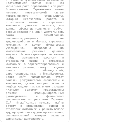
неотъемлемой частью жизни, как
карьерный рост, образование или рост
благосостояния. Страхование жизни
является неотъемлемой частью
повседневности и специалисты,
которым необходима работа в
страховании жизни в страховых
компаниях, должны понимать, что
данная сфера деятельности требует
особых навыков и знаний. Деятельность
сайта finstaff.com.ua
специализирующегося на
трудоустройстве в банках, страховых
компаниях и других финансовых
учреждениях, направлена на
компетентное решение данного
вопроса. На его страницах соискатели
найдут актуальные вакансии в
страховании жизни в страховых
компаниях, а зарегистрировавшись и
заполнив резюме, смогут ожидать
ответа от работодателей,
зарегистрированных на finstaff.com.ua.
Также сайт finstaff.com.ua будет
полезен рекрутинговым агентствам и
компаниям, целью которых является
подбор кадров, так как в его разделе
«Каталог резюме» представлены
резюме квалифицированных
руководителей и финансовых
специалистов по регионам Украины.
Сайт finstaff.com.ua поможет найти
работу в страховании жизни в
страховых компаниях, и решить вопрос
трудоустройства в других организациях,
специализацией которых является
финансовая деятельность.