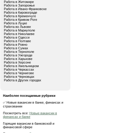
Работа в Житомире
Работа в Запорожье
Работа в Ивано-Франковске
Работа в Кировограде
Работа в Кременчуге
Работа в Кривом Роге
Работа в Луцке
Работа во Львове
Работа в Мариуполе
Работа в Николаеве
Работа в Одессе
Работа в Полтаве
Работа в Ровно
Работа в Сумах
Работа в Тернополе
Работа в Ужгороде
Работа в Харькове
Работа в Херсоне
Работа в Хмельницком
Работа в Черкассах
Работа в Чернигове
Работа в Черновцах
Работа в Других городах
Наиболее посещаемые рубрики
✅ Новые вакансии в банке, финансах и
страховании
Посмотреть все:
Новые вакансии в
финансах и банке
Горящие вакансии в банковской и
финансовой сфере