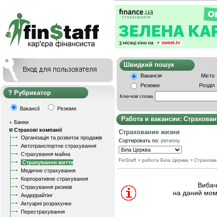
Швидкий пошу
Вакансія
Місто
Резюме
Розділ
Рубрикатор
Ключові слова
Вакансії
Резюме
Работа и вакансии: Страхова
Банки
Страхові компанії
Страхование жизни
Організація та розвиток продажів
Сортировать по:
региону
Автотранспортне страхування
Страхування майна
FinStaff
> работа Біла Церква
>
Страхова
Страхування життя
Медичне страхування
Корпоративне страхування
Вибачт
Страхування ризиків
на даний мом
Андеррайтінг
Актуарні розрахунки
Перестрахування