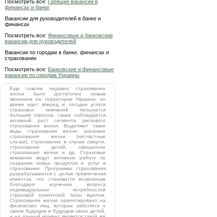
Посмотреть все:
Горящие вакансии в
финансах и банке
Вакансии для руководителей в банке и
финансах
Посмотреть все:
Финансовые и банковские
вакансии для руководителей
Вакансии по городам в банке, финансах и
страховании
Посмотреть все:
Банковские и финансовые
вакансии по городам Украины
Еще совсем недавно страхование
жизни было достаточно новым
явлением на территории Украины, но
время идет вперед и сегодня услуги
страховых компаний пользуется
большим спросом, также наблюдается
активный рост сегмента рискового
страхования жизни. Выделяют такие
виды страхования жизни: рисковое
страхование жизни (несчастные
случаи), страхование в случае смерти,
страхование детей, смешанное
страхование жизни и др. Страховые
компании ведут активную работу по
созданию новых продуктов и услуг в
страховании. Программы страхования
разрабатываются с целью привлечения
клиентов, что становится возможным
благодаря изучению вопроса
индивидуальных потребностей
страховой клиентской базы вцелом.
Страхование жизни ориентировано на
физических лиц, которые заботятся о
своем будущем и будущем своих детей,
и на данный момент является такой же