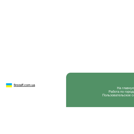
finstaff.com.ua
На главну
Работа по город
Пользовательское с