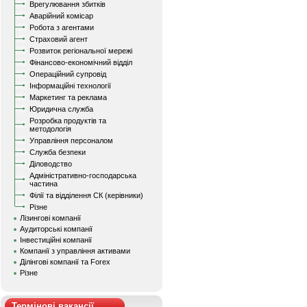
Врегулювання збитків
Аварійний комісар
Робота з агентами
Страховий агент
Розвиток регіональної мережі
Фінансово-економічний відділ
Операційний супровід
Інформаційні технології
Маркетинг та реклама
Юридична служба
Розробка продуктів та
методологія
Управління персоналом
Служба безпеки
Діловодство
Адміністративно-господарська
частина
Філії та відділення СК (керівники)
Різне
Лізингові компанії
Аудиторські компанії
Інвестиційні компанії
Компанії з управління активами
Ділінгові компанії та Forex
Різне
Термінові вакансії