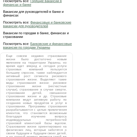
Посмотреть все:
Горящие вакансии в
финансах и банке
Вакансии для руководителей в банке и
финансах
Посмотреть все:
Финансовые и банковские
вакансии для руководителей
Вакансии по городам в банке, финансах и
страховании
Посмотреть все:
Банковские и финансовые
вакансии по городам Украины
Еще совсем недавно страхование
жизни было достаточно новым
явлением на территории Украины, но
время идет вперед и сегодня услуги
страховых компаний пользуется
большим спросом, также наблюдается
активный рост сегмента рискового
страхования жизни. Выделяют такие
виды страхования жизни: рисковое
страхование жизни (несчастные
случаи), страхование в случае смерти,
страхование детей, смешанное
страхование жизни и др. Страховые
компании ведут активную работу по
созданию новых продуктов и услуг в
страховании. Программы страхования
разрабатываются с целью привлечения
клиентов, что становится возможным
благодаря изучению вопроса
индивидуальных потребностей
страховой клиентской базы вцелом.
Страхование жизни ориентировано на
физических лиц, которые заботятся о
своем будущем и будущем своих детей,
и на данный момент является такой же