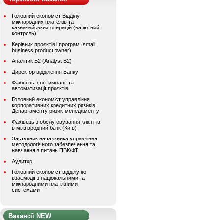
Головний економіст Відділу
міжнародних платежів та
казначейських операцій (валютний
контроль)
Керівник проєктів і програм (small
business product owner)
Аналітик Б2 (Analyst B2)
Директор відділення Банку
Фахівець з оптимізації та
автоматизації проєктів
Головний економіст управління
корпоративних кредитних ризиків
Департаменту ризик-менеджменту
Фахівець з обслуговування клієнтів
в міжнародний банк (Київ)
Заступник начальника управління
методологічного забезпечення та
навчання з питань ПВК/ФТ
Аудитор
Головний економіст відділу по
взаємодії з національними та
міжнародними платіжними
системами
Вакансії NEW