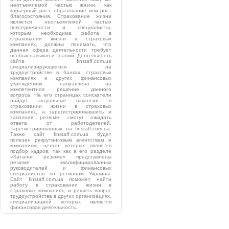
неотъемлемой частью жизни, как
карьерный рост, образование или рост
благосостояния. Страхование жизни
является неотъемлемой частью
повседневности и специалисты,
которым необходима работа в
страховании жизни в страховых
компаниях, должны понимать, что
данная сфера деятельности требует
особых навыков и знаний. Деятельность
сайта finstaff.com.ua
специализирующегося на
трудоустройстве в банках, страховых
компаниях и других финансовых
учреждениях, направлена на
компетентное решение данного
вопроса. На его страницах соискатели
найдут актуальные вакансии в
страховании жизни в страховых
компаниях, а зарегистрировавшись и
заполнив резюме, смогут ожидать
ответа от работодателей,
зарегистрированных на finstaff.com.ua.
Также сайт finstaff.com.ua будет
полезен рекрутинговым агентствам и
компаниям, целью которых является
подбор кадров, так как в его разделе
«Каталог резюме» представлены
резюме квалифицированных
руководителей и финансовых
специалистов по регионам Украины.
Сайт finstaff.com.ua поможет найти
работу в страховании жизни в
страховых компаниях, и решить вопрос
трудоустройства в других организациях,
специализацией которых является
финансовая деятельность.