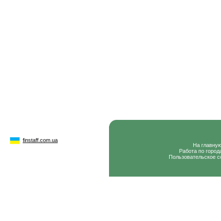
finstaff.com.ua
На главну
Работа по город
Пользовательское с