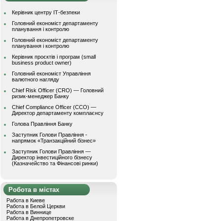
Керівник центру ІТ-безпеки
Головний економіст департаменту
планування і контролю
Головний економіст департаменту
планування і контролю
Керівник проєктів і програм (small
business product owner)
Головний економіст Управління
валютного нагляду
Chief Risk Officer (CRO) — Головний
ризик-менеджер Банку
Chief Compliance Officer (CCO) —
Директор департаменту комплаєнсу
Голова Правління Банку
Заступник Голови Правління -
напрямок «Транзакційний бізнес»
Заступник Голови Правління —
Директор інвестиційного бізнесу
(Казначейство та Фінансові ринки)
Робота в містах
Работа в Киеве
Работа в Белой Церкви
Работа в Виннице
Работа в Днепропетровске