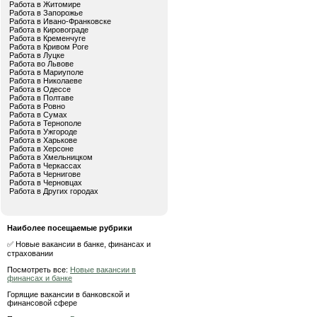
Работа в Житомире
Работа в Запорожье
Работа в Ивано-Франковске
Работа в Кировограде
Работа в Кременчуге
Работа в Кривом Роге
Работа в Луцке
Работа во Львове
Работа в Мариуполе
Работа в Николаеве
Работа в Одессе
Работа в Полтаве
Работа в Ровно
Работа в Сумах
Работа в Тернополе
Работа в Ужгороде
Работа в Харькове
Работа в Херсоне
Работа в Хмельницком
Работа в Черкассах
Работа в Чернигове
Работа в Черновцах
Работа в Других городах
Наиболее посещаемые рубрики
✅ Новые вакансии в банке, финансах и
страховании
Посмотреть все:
Новые вакансии в
финансах и банке
Горящие вакансии в банковской и
финансовой сфере