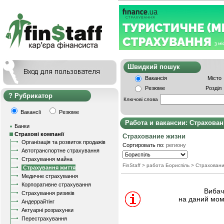
Швидкий пошу
Вакансія
Місто
Резюме
Розділ
Рубрикатор
Ключові слова
Вакансії
Резюме
Работа и вакансии: Страхова
Банки
Страхові компанії
Страхование жизни
Організація та розвиток продажів
Сортировать по:
региону
Автотранспортне страхування
Страхування майна
FinStaff
> работа Бориспіль
>
Страхован
Страхування життя
Медичне страхування
Корпоративне страхування
Вибачт
Страхування ризиків
на даний мом
Андеррайтінг
Актуарні розрахунки
Перестрахування