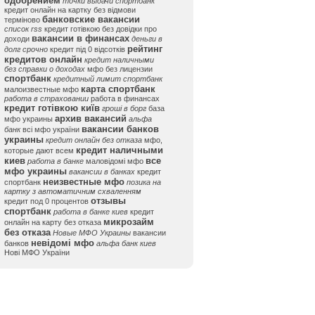
одобрением
точки выдачи спортбанк
кредит онлайн на картку без відмови
банковские вакансии
терміново
список rss
кредит готівкою без довідки про
вакансии в финансах
доходи
деньги в
рейтинг
долг срочно
кредит під 0 відсотків
кредитов онлайн
кредит наличными
без справки о доходах
мфо без лицензии
спортбанк
кредитный лимит спортбанк
карта спортбанк
малоизвестные мфо
работа в страховании
работа в финансах
кредит готівкою київ
гроші в борг
база
архив вакансий
мфо украины
альфа
вакансии банков
банк
всі мфо україни
украины
кредит онлайн без отказа
мфо,
кредит наличными
которые дают всем
киев
все
работа в банке
маловідомі мфо
мфо украины
вакансии в банках
кредит
неизвестные мфо
спортбанк
позика на
картку з автоматичним схваленням
отзывы
кредит под 0 процентов
спортбанк
работа в банке киев
кредит
микрозайм
онлайн на карту без отказа
без отказа
Новые МФО Украины
вакансии
невідомі мфо
банков
альфа банк киев
Нові МФО України