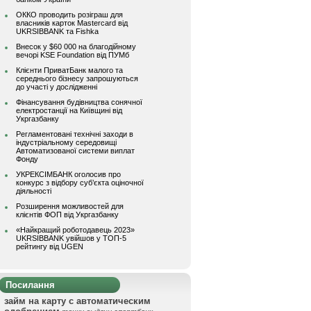
ОККО проводить розіграш для
власників карток Mastercard від
UKRSIBBANK та Fishka
Внесок у $60 000 на благодійному
вечорі KSE Foundation від ПУМб
Клієнти ПриватБанк малого та
середнього бізнесу запрошуються
до участі у дослідженні
Фінансування будівництва сонячної
електростанції на Київщині від
Укргазбанку
Регламентовані технічні заходи в
індустріальному середовищі
Автоматизованої системи виплат
Фонду
УКРЕКСІМБАНК оголосив про
конкурс з відбору суб’єкта оціночної
діяльності
Розширення можливостей для
клієнтів ФОП від Укргазбанку
«Найкращий роботодавець 2023»
UKRSIBBANK увійшов у ТОП-5
рейтингу від UGEN
Посилання
займ на карту с автоматическим