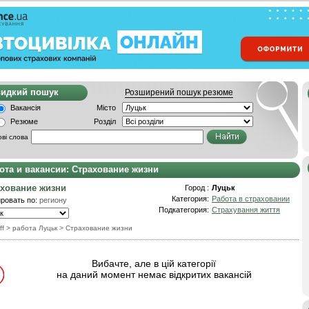
видкий пошук
Розширений пошук резюме
Вакансія
Місто
Резюме
Розділ
ві слова
ота и вакансии: Страхование жизни
хование жизни
Город :
Луцьк
Категория:
Работа в страховании
ровать по:
региону
Подкатегория:
Страхування життя
ff
> работа Луцьк
>
Страхование жизни
Вибачте, але в цій категорії
на даний момент немає відкритих вакансій