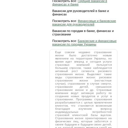
Посмотреть все:
Горящие вакансии в
финансах и банке
Вакансии для руководителей в банке и
финансах
Посмотреть все:
Финансовые и банковские
вакансии для руководителей
Вакансии по городам в банке, финансах и
страховании
Посмотреть все:
Банковские и финансовые
вакансии по городам Украины
Еще совсем недавно страхование
жизни было достаточно новым
явлением на территории Украины, но
время идет вперед и сегодня услуги
страховых компаний пользуется
большим спросом, также наблюдается
активный рост сегмента рискового
страхования жизни. Выделяют такие
виды страхования жизни: рисковое
страхование жизни (несчастные
случаи), страхование в случае смерти,
страхование детей, смешанное
страхование жизни и др. Страховые
компании ведут активную работу по
созданию новых продуктов и услуг в
страховании. Программы страхования
разрабатываются с целью привлечения
клиентов, что становится возможным
благодаря изучению вопроса
индивидуальных потребностей
страховой клиентской базы вцелом.
Страхование жизни ориентировано на
физических лиц, которые заботятся о
своем будущем и будущем своих детей,
и на данный момент является такой же