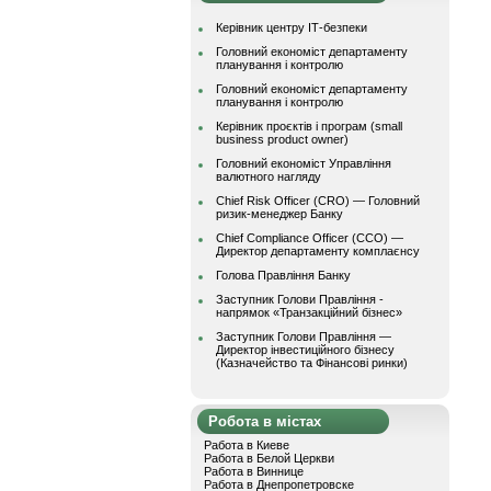
Керівник центру ІТ-безпеки
Головний економіст департаменту
планування і контролю
Головний економіст департаменту
планування і контролю
Керівник проєктів і програм (small
business product owner)
Головний економіст Управління
валютного нагляду
Chief Risk Officer (CRO) — Головний
ризик-менеджер Банку
Chief Compliance Officer (CCO) —
Директор департаменту комплаєнсу
Голова Правління Банку
Заступник Голови Правління -
напрямок «Транзакційний бізнес»
Заступник Голови Правління —
Директор інвестиційного бізнесу
(Казначейство та Фінансові ринки)
Робота в містах
Работа в Киеве
Работа в Белой Церкви
Работа в Виннице
Работа в Днепропетровске