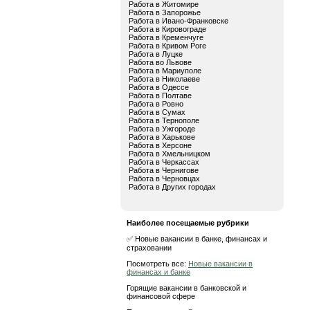
Работа в Житомире
Работа в Запорожье
Работа в Ивано-Франковске
Работа в Кировограде
Работа в Кременчуге
Работа в Кривом Роге
Работа в Луцке
Работа во Львове
Работа в Мариуполе
Работа в Николаеве
Работа в Одессе
Работа в Полтаве
Работа в Ровно
Работа в Сумах
Работа в Тернополе
Работа в Ужгороде
Работа в Харькове
Работа в Херсоне
Работа в Хмельницком
Работа в Черкассах
Работа в Чернигове
Работа в Черновцах
Работа в Других городах
Наиболее посещаемые рубрики
✅ Новые вакансии в банке, финансах и
страховании
Посмотреть все:
Новые вакансии в
финансах и банке
Горящие вакансии в банковской и
финансовой сфере