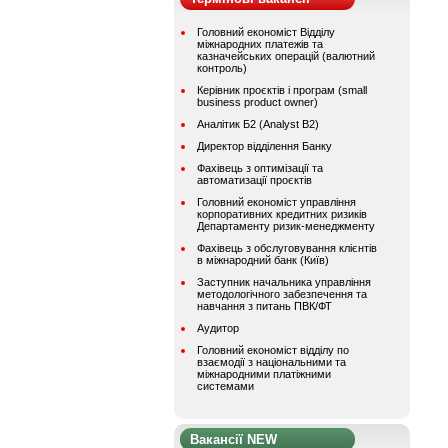
Головний економіст Відділу
міжнародних платежів та
казначейських операцій (валютний
контроль)
Керівник проєктів і програм (small
business product owner)
Аналітик Б2 (Analyst B2)
Директор відділення Банку
Фахівець з оптимізації та
автоматизації проєктів
Головний економіст управління
корпоративних кредитних ризиків
Департаменту ризик-менеджменту
Фахівець з обслуговування клієнтів
в міжнародний банк (Київ)
Заступник начальника управління
методологічного забезпечення та
навчання з питань ПВК/ФТ
Аудитор
Головний економіст відділу по
взаємодії з національними та
міжнародними платіжними
системами
Вакансії NEW