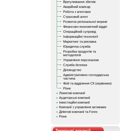
Врегулювання збитків
Аварійний комісар
Робота з агентами
Страховий агент
Розвиток регіональної мережі
Фінансово-економічний відділ
Операційний супровід
Інформаційні технології
Маркетинг та реклама
Юридична служба
Розробка продуктів та
методологія
Управління персоналом
Служба безпеки
Діловодство
Адміністративно-господарська
частина
Філії та відділення СК (керівники)
Різне
Лізингові компанії
Аудиторські компанії
Інвестиційні компанії
Компанії з управління активами
Ділінгові компанії та Forex
Різне
Термінові вакансії