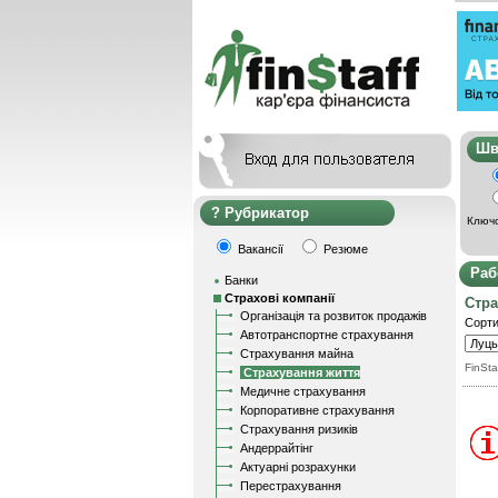
Ш
Рубрикатор
Ключо
Вакансії
Резюме
Раб
Банки
Страхові компанії
Стра
Організація та розвиток продажів
Сорти
Автотранспортне страхування
Страхування майна
FinSta
Страхування життя
Медичне страхування
Корпоративне страхування
Страхування ризиків
Андеррайтінг
Актуарні розрахунки
Перестрахування