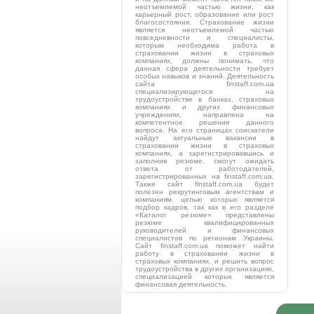
неотъемлемой частью жизни, как
карьерный рост, образование или рост
благосостояния. Страхование жизни
является неотъемлемой частью
повседневности и специалисты,
которым необходима работа в
страховании жизни в страховых
компаниях, должны понимать, что
данная сфера деятельности требует
особых навыков и знаний. Деятельность
сайта finstaff.com.ua
специализирующегося на
трудоустройстве в банках, страховых
компаниях и других финансовых
учреждениях, направлена на
компетентное решение данного
вопроса. На его страницах соискатели
найдут актуальные вакансии в
страховании жизни в страховых
компаниях, а зарегистрировавшись и
заполнив резюме, смогут ожидать
ответа от работодателей,
зарегистрированных на finstaff.com.ua.
Также сайт finstaff.com.ua будет
полезен рекрутинговым агентствам и
компаниям, целью которых является
подбор кадров, так как в его разделе
«Каталог резюме» представлены
резюме квалифицированных
руководителей и финансовых
специалистов по регионам Украины.
Сайт finstaff.com.ua поможет найти
работу в страховании жизни в
страховых компаниях, и решить вопрос
трудоустройства в других организациях,
специализацией которых является
финансовая деятельность.