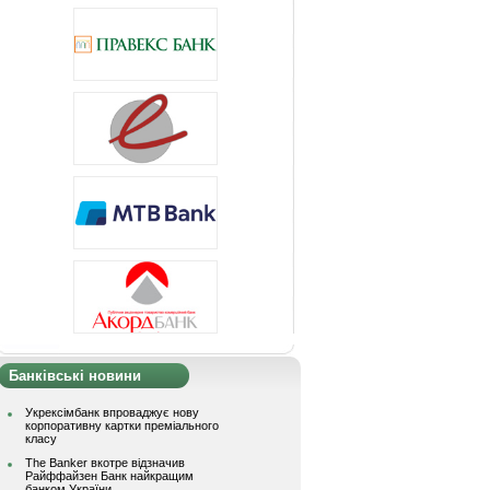
Банківські новини
Укрексімбанк впроваджує нову
корпоративну картки преміального
класу
The Banker вкотре відзначив
Райффайзен Банк найкращим
банком України