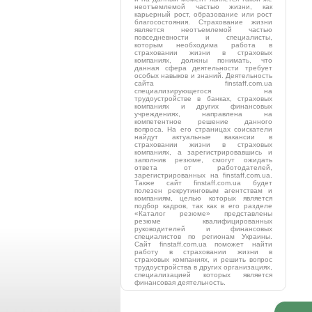
неотъемлемой частью жизни, как
карьерный рост, образование или рост
благосостояния. Страхование жизни
является неотъемлемой частью
повседневности и специалисты,
которым необходима работа в
страховании жизни в страховых
компаниях, должны понимать, что
данная сфера деятельности требует
особых навыков и знаний. Деятельность
сайта finstaff.com.ua
специализирующегося на
трудоустройстве в банках, страховых
компаниях и других финансовых
учреждениях, направлена на
компетентное решение данного
вопроса. На его страницах соискатели
найдут актуальные вакансии в
страховании жизни в страховых
компаниях, а зарегистрировавшись и
заполнив резюме, смогут ожидать
ответа от работодателей,
зарегистрированных на finstaff.com.ua.
Также сайт finstaff.com.ua будет
полезен рекрутинговым агентствам и
компаниям, целью которых является
подбор кадров, так как в его разделе
«Каталог резюме» представлены
резюме квалифицированных
руководителей и финансовых
специалистов по регионам Украины.
Сайт finstaff.com.ua поможет найти
работу в страховании жизни в
страховых компаниях, и решить вопрос
трудоустройства в других организациях,
специализацией которых является
финансовая деятельность.