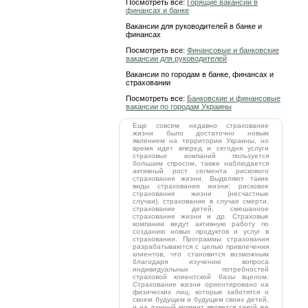
Посмотреть все:
Горящие вакансии в
финансах и банке
Вакансии для руководителей в банке и
финансах
Посмотреть все:
Финансовые и банковские
вакансии для руководителей
Вакансии по городам в банке, финансах и
страховании
Посмотреть все:
Банковские и финансовые
вакансии по городам Украины
Еще совсем недавно страхование
жизни было достаточно новым
явлением на территории Украины, но
время идет вперед и сегодня услуги
страховых компаний пользуется
большим спросом, также наблюдается
активный рост сегмента рискового
страхования жизни. Выделяют такие
виды страхования жизни: рисковое
страхование жизни (несчастные
случаи), страхование в случае смерти,
страхование детей, смешанное
страхование жизни и др. Страховые
компании ведут активную работу по
созданию новых продуктов и услуг в
страховании. Программы страхования
разрабатываются с целью привлечения
клиентов, что становится возможным
благодаря изучению вопроса
индивидуальных потребностей
страховой клиентской базы вцелом.
Страхование жизни ориентировано на
физических лиц, которые заботятся о
своем будущем и будущем своих детей,
и на данный момент является такой же