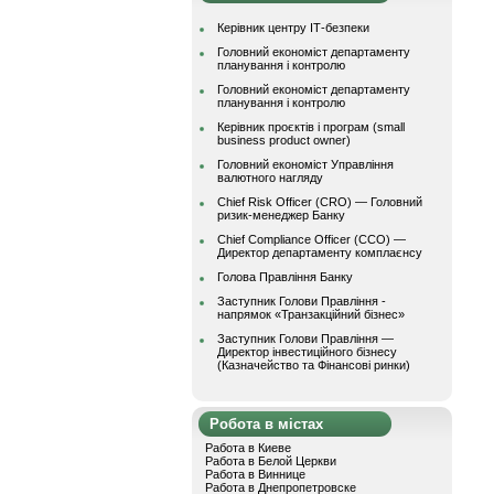
Керівник центру ІТ-безпеки
Головний економіст департаменту
планування і контролю
Головний економіст департаменту
планування і контролю
Керівник проєктів і програм (small
business product owner)
Головний економіст Управління
валютного нагляду
Chief Risk Officer (CRO) — Головний
ризик-менеджер Банку
Chief Compliance Officer (CCO) —
Директор департаменту комплаєнсу
Голова Правління Банку
Заступник Голови Правління -
напрямок «Транзакційний бізнес»
Заступник Голови Правління —
Директор інвестиційного бізнесу
(Казначейство та Фінансові ринки)
Робота в містах
Работа в Киеве
Работа в Белой Церкви
Работа в Виннице
Работа в Днепропетровске