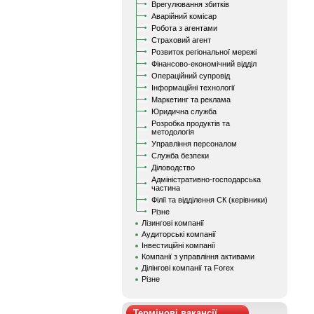
Врегулювання збитків
Аварійний комісар
Робота з агентами
Страховий агент
Розвиток регіональної мережі
Фінансово-економічний відділ
Операційний супровід
Інформаційні технології
Маркетинг та реклама
Юридична служба
Розробка продуктів та
методологія
Управління персоналом
Служба безпеки
Діловодство
Адміністративно-господарська
частина
Філії та відділення СК (керівники)
Різне
Лізингові компанії
Аудиторські компанії
Інвестиційні компанії
Компанії з управління активами
Ділінгові компанії та Forex
Різне
Термінові вакансії