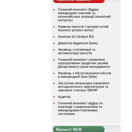
Головний економіст Відділу
міжнародних платежів та
казначейських операцій (валютний
контроль)
Керівник проєктів і програм (small
business product owner)
Аналітик Б2 (Analyst B2)
Директор відділення Банку
Фахівець з оптимізації та
автоматизації проєктів
Головний економіст управління
корпоративних кредитних ризиків
Департаменту ризик-менеджменту
Фахівець з обслуговування клієнтів
в міжнародний банк (Київ)
Заступник начальника управління
методологічного забезпечення та
навчання з питань ПВК/ФТ
Аудитор
Головний економіст відділу по
взаємодії з національними та
міжнародними платіжними
системами
Вакансії NEW