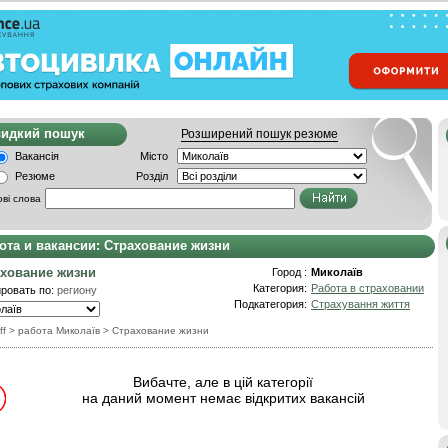
видкий пошук
Розширений пошук резюме
Вакансія
Місто
Резюме
Розділ
ві слова
ота и вакансии: Страхование жизни
хование жизни
Город :
Миколаїв
Категория:
Работа в страховании
ровать по:
региону
Подкатегория:
Страхування життя
ff
> работа Миколаїв
>
Страхование жизни
Вибачте, але в цій категорії
на даний момент немає відкритих вакансій