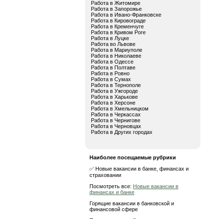
Работа в Житомире
Работа в Запорожье
Работа в Ивано-Франковске
Работа в Кировограде
Работа в Кременчуге
Работа в Кривом Роге
Работа в Луцке
Работа во Львове
Работа в Мариуполе
Работа в Николаеве
Работа в Одессе
Работа в Полтаве
Работа в Ровно
Работа в Сумах
Работа в Тернополе
Работа в Ужгороде
Работа в Харькове
Работа в Херсоне
Работа в Хмельницком
Работа в Черкассах
Работа в Чернигове
Работа в Черновцах
Работа в Других городах
Наиболее посещаемые рубрики
✅ Новые вакансии в банке, финансах и
страховании
Посмотреть все:
Новые вакансии в
финансах и банке
Горящие вакансии в банковской и
финансовой сфере