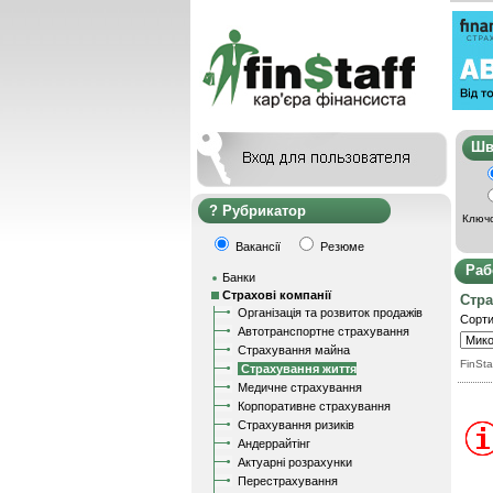
Ш
Рубрикатор
Ключо
Вакансії
Резюме
Раб
Банки
Страхові компанії
Стра
Організація та розвиток продажів
Сорти
Автотранспортне страхування
Страхування майна
FinSta
Страхування життя
Медичне страхування
Корпоративне страхування
Страхування ризиків
Андеррайтінг
Актуарні розрахунки
Перестрахування