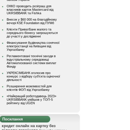
ОККО проводить розіграш для
власників карток Mastercard від
UKRSIBBANK та Fishka
Внесок у $60 000 на благодійному
вечорі KSE Foundation від ПУМб
Клієнти ПриватБанк малого та
середнього бізнесу запрошуються
до участі у дослідженні
Фінансування будівництва сонячної
електростанції на Київщині від
Укргазбанку
Регламентовані технічні заходи в
індустріальному середовищі
Автоматизованої системи виплат
Фонду
УКРЕКСІМБАНК оголосив про
конкурс з відбору суб’єкта оціночної
діяльності
Розширення можливостей для
клієнтів ФОП від Укргазбанку
«Найкращий роботодавець 2023»
UKRSIBBANK увійшов у ТОП-5
рейтингу від UGEN
Посилання
кредит онлайн на картку без