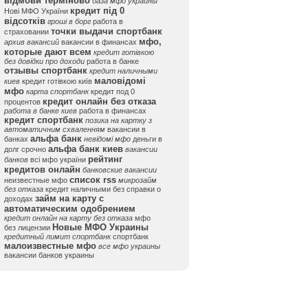
відмови терміново
база мфо украины
кредит під 0
Нові МФО України
відсотків
гроші в борг
работа в
точки выдачи спортбанк
страховании
мфо,
архив вакансий
вакансии в финансах
которые дают всем
кредит готівкою
без довідки про доходи
работа в банке
отзывы спортбанк
кредит наличными
маловідомі
киев
кредит готівкою київ
мфо
карта спортбанк
кредит под 0
кредит онлайн без отказа
процентов
работа в банке киев
работа в финансах
кредит спортбанк
позика на картку з
автоматичним схваленням
вакансии в
альфа банк
банках
невідомі мфо
деньги в
альфа банк киев
долг срочно
вакансии
рейтинг
банков
всі мфо україни
кредитов онлайн
банковские вакансии
список rss
неизвестные мфо
микрозайм
без отказа
кредит наличными без справки о
займ на карту с
доходах
автоматическим одобрением
кредит онлайн на карту без отказа
мфо
Новые МФО Украины
без лицензии
кредитный лимит спортбанк
спортбанк
малоизвестные мфо
все мфо украины
вакансии банков украины