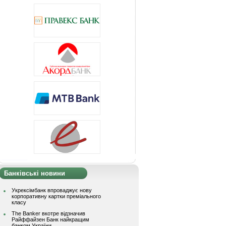
Банківські новини
Укрексімбанк впроваджує нову
корпоративну картки преміального
класу
The Banker вкотре відзначив
Райффайзен Банк найкращим
банком України