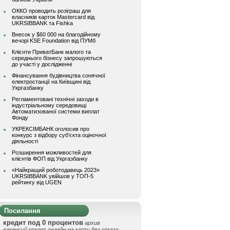
ОККО проводить розіграш для
власників карток Mastercard від
UKRSIBBANK та Fishka
Внесок у $60 000 на благодійному
вечорі KSE Foundation від ПУМб
Клієнти ПриватБанк малого та
середнього бізнесу запрошуються
до участі у дослідженні
Фінансування будівництва сонячної
електростанції на Київщині від
Укргазбанку
Регламентовані технічні заходи в
індустріальному середовищі
Автоматизованої системи виплат
Фонду
УКРЕКСІМБАНК оголосив про
конкурс з відбору суб’єкта оціночної
діяльності
Розширення можливостей для
клієнтів ФОП від Укргазбанку
«Найкращий роботодавець 2023»
UKRSIBBANK увійшов у ТОП-5
рейтингу від UGEN
Посилання
кредит под 0 процентов
архив
вакансий
кредит онлайн на карту без отказа