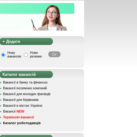
+ Додати
Нову
Нове
вакансію
резюме
Каталог вакансій
Вакансії в банку та фінансах
Вакансії іноземних компаній
Вакансії для молодих фахівців
Вакансії для Керівників
Вакансії в містах України
Вакансії
NEW
Термінові вакансії
Каталог роботодавців