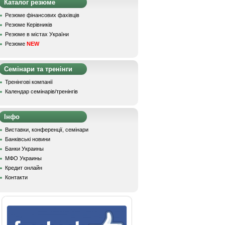
Каталог резюме
Резюме фінансових фахівців
Резюме Керівників
Резюме в містах України
Резюме
NEW
Семінари та тренінги
Тренінгові компанії
Календар семінарів/тренінгів
Інфо
Виставки, конференції, семінари
Банківські новини
Банки Украины
МФО Украины
Кредит онлайн
Контакти