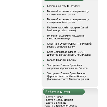
Керівник центру ІТ-безпеки
Головний економіст департаменту
планування і контролю
Головний економіст департаменту
планування і контролю
Керівник проєктів і програм (small
business product owner)
Головний економіст Управління
валютного нагляду
Chief Risk Officer (CRO) — Головний
ризик-менеджер Банку
Chief Compliance Officer (CCO) —
Директор департаменту комплаєнсу
Голова Правління Банку
Заступник Голови Правління -
напрямок «Транзакційний бізнес»
Заступник Голови Правління —
Директор інвестиційного бізнесу
(Казначейство та Фінансові ринки)
Робота в містах
Работа в Киеве
Работа в Белой Церкви
Работа в Виннице
Работа в Днепропетровске