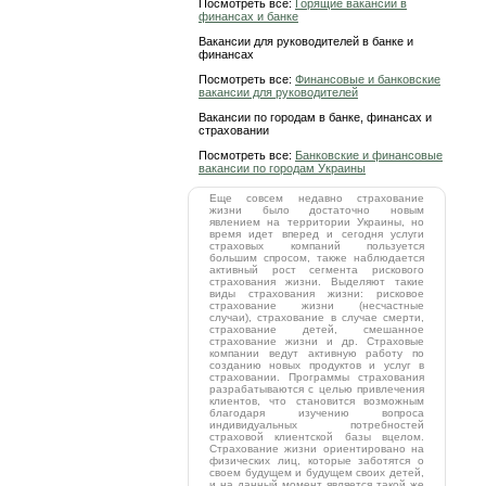
Посмотреть все:
Горящие вакансии в
финансах и банке
Вакансии для руководителей в банке и
финансах
Посмотреть все:
Финансовые и банковские
вакансии для руководителей
Вакансии по городам в банке, финансах и
страховании
Посмотреть все:
Банковские и финансовые
вакансии по городам Украины
Еще совсем недавно страхование
жизни было достаточно новым
явлением на территории Украины, но
время идет вперед и сегодня услуги
страховых компаний пользуется
большим спросом, также наблюдается
активный рост сегмента рискового
страхования жизни. Выделяют такие
виды страхования жизни: рисковое
страхование жизни (несчастные
случаи), страхование в случае смерти,
страхование детей, смешанное
страхование жизни и др. Страховые
компании ведут активную работу по
созданию новых продуктов и услуг в
страховании. Программы страхования
разрабатываются с целью привлечения
клиентов, что становится возможным
благодаря изучению вопроса
индивидуальных потребностей
страховой клиентской базы вцелом.
Страхование жизни ориентировано на
физических лиц, которые заботятся о
своем будущем и будущем своих детей,
и на данный момент является такой же