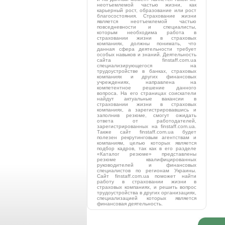
неотъемлемой частью жизни, как
карьерный рост, образование или рост
благосостояния. Страхование жизни
является неотъемлемой частью
повседневности и специалисты,
которым необходима работа в
страховании жизни в страховых
компаниях, должны понимать, что
данная сфера деятельности требует
особых навыков и знаний. Деятельность
сайта finstaff.com.ua
специализирующегося на
трудоустройстве в банках, страховых
компаниях и других финансовых
учреждениях, направлена на
компетентное решение данного
вопроса. На его страницах соискатели
найдут актуальные вакансии в
страховании жизни в страховых
компаниях, а зарегистрировавшись и
заполнив резюме, смогут ожидать
ответа от работодателей,
зарегистрированных на finstaff.com.ua.
Также сайт finstaff.com.ua будет
полезен рекрутинговым агентствам и
компаниям, целью которых является
подбор кадров, так как в его разделе
«Каталог резюме» представлены
резюме квалифицированных
руководителей и финансовых
специалистов по регионам Украины.
Сайт finstaff.com.ua поможет найти
работу в страховании жизни в
страховых компаниях, и решить вопрос
трудоустройства в других организациях,
специализацией которых является
финансовая деятельность.