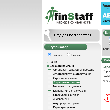
Ш
Рубрикатор
Ключо
Вакансії
Резюме
Раб
Банки
Страхові компанії
Стра
Організація та розвиток продажів
Сорти
Автотранспортне страхування
Страхування майна
FinSta
Страхування життя
Медичне страхування
Корпоративне страхування
Страхування ризиків
Андеррайтінг
Актуарні розрахунки
Перестрахування