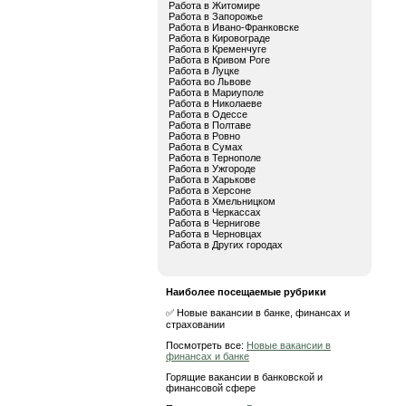
Работа в Житомире
Работа в Запорожье
Работа в Ивано-Франковске
Работа в Кировограде
Работа в Кременчуге
Работа в Кривом Роге
Работа в Луцке
Работа во Львове
Работа в Мариуполе
Работа в Николаеве
Работа в Одессе
Работа в Полтаве
Работа в Ровно
Работа в Сумах
Работа в Тернополе
Работа в Ужгороде
Работа в Харькове
Работа в Херсоне
Работа в Хмельницком
Работа в Черкассах
Работа в Чернигове
Работа в Черновцах
Работа в Других городах
Наиболее посещаемые рубрики
✅ Новые вакансии в банке, финансах и
страховании
Посмотреть все:
Новые вакансии в
финансах и банке
Горящие вакансии в банковской и
финансовой сфере