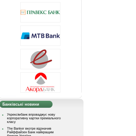
Банківські новини
Укрексімбанк впроваджує нову
корпоративну картки преміального
класу
The Banker вкотре відзначив
Райффайзен Банк найкращим
банком України