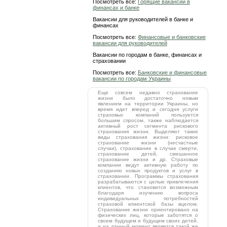
Посмотреть все:
Горящие вакансии в
финансах и банке
Вакансии для руководителей в банке и
финансах
Посмотреть все:
Финансовые и банковские
вакансии для руководителей
Вакансии по городам в банке, финансах и
страховании
Посмотреть все:
Банковские и финансовые
вакансии по городам Украины
Еще совсем недавно страхование
жизни было достаточно новым
явлением на территории Украины, но
время идет вперед и сегодня услуги
страховых компаний пользуется
большим спросом, также наблюдается
активный рост сегмента рискового
страхования жизни. Выделяют такие
виды страхования жизни: рисковое
страхование жизни (несчастные
случаи), страхование в случае смерти,
страхование детей, смешанное
страхование жизни и др. Страховые
компании ведут активную работу по
созданию новых продуктов и услуг в
страховании. Программы страхования
разрабатываются с целью привлечения
клиентов, что становится возможным
благодаря изучению вопроса
индивидуальных потребностей
страховой клиентской базы вцелом.
Страхование жизни ориентировано на
физических лиц, которые заботятся о
своем будущем и будущем своих детей,
и на данный момент является такой же