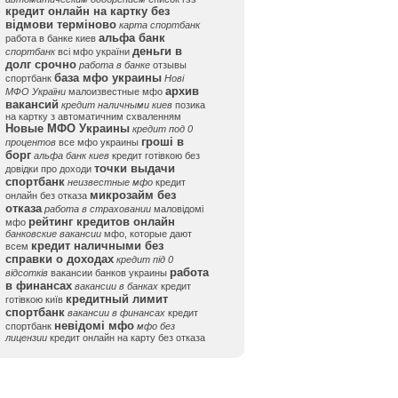
кредит онлайн на картку без
відмови терміново
карта спортбанк
альфа банк
работа в банке киев
деньги в
спортбанк
всі мфо україни
долг срочно
работа в банке
отзывы
база мфо украины
спортбанк
Нові
архив
МФО України
малоизвестные мфо
вакансий
кредит наличными киев
позика
на картку з автоматичним схваленням
Новые МФО Украины
кредит под 0
гроші в
процентов
все мфо украины
борг
альфа банк киев
кредит готівкою без
точки выдачи
довідки про доходи
спортбанк
неизвестные мфо
кредит
микрозайм без
онлайн без отказа
отказа
работа в страховании
маловідомі
рейтинг кредитов онлайн
мфо
банковские вакансии
мфо, которые дают
кредит наличными без
всем
справки о доходах
кредит під 0
работа
відсотків
вакансии банков украины
в финансах
вакансии в банках
кредит
кредитный лимит
готівкою київ
спортбанк
вакансии в финансах
кредит
невідомі мфо
спортбанк
мфо без
лицензии
кредит онлайн на карту без отказа