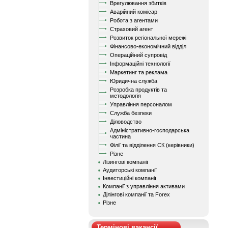
Врегулювання збитків
Аварійний комісар
Робота з агентами
Страховий агент
Розвиток регіональної мережі
Фінансово-економічний відділ
Операційний супровід
Інформаційні технології
Маркетинг та реклама
Юридична служба
Розробка продуктів та
методологія
Управління персоналом
Служба безпеки
Діловодство
Адміністративно-господарська
частина
Філії та відділення СК (керівники)
Різне
Лізингові компанії
Аудиторські компанії
Інвестиційні компанії
Компанії з управління активами
Ділінгові компанії та Forex
Різне
Термінові вакансії