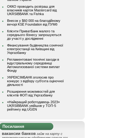
ОККО проводить розіграш для
власників карток Mastercard від
UKRSIBBANK та Fishka
Внесок у $60 000 на благодійному
вечорі KSE Foundation від ПУМб
Клієнти ПриватБанк малого та
середнього бізнесу запрошуються
до участі у дослідженні
Фінансування будівництва сонячної
електростанції на Київщині від
Укргазбанку
Регламентовані технічні заходи в
індустріальному середовищі
Автоматизованої системи виплат
Фонду
УКРЕКСІМБАНК оголосив про
конкурс з відбору суб’єкта оціночної
діяльності
Розширення можливостей для
клієнтів ФОП від Укргазбанку
«Найкращий роботодавець 2023»
UKRSIBBANK увійшов у ТОП-5
рейтингу від UGEN
Посилання
вакансии банков
займ на карту с
автоматическим одобрением
список rss