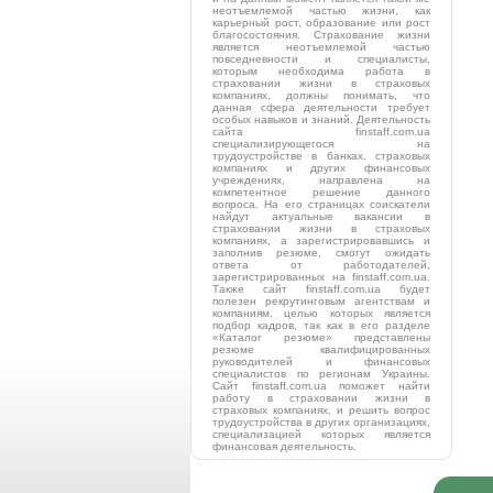
неотъемлемой частью жизни, как
карьерный рост, образование или рост
благосостояния. Страхование жизни
является неотъемлемой частью
повседневности и специалисты,
которым необходима работа в
страховании жизни в страховых
компаниях, должны понимать, что
данная сфера деятельности требует
особых навыков и знаний. Деятельность
сайта finstaff.com.ua
специализирующегося на
трудоустройстве в банках, страховых
компаниях и других финансовых
учреждениях, направлена на
компетентное решение данного
вопроса. На его страницах соискатели
найдут актуальные вакансии в
страховании жизни в страховых
компаниях, а зарегистрировавшись и
заполнив резюме, смогут ожидать
ответа от работодателей,
зарегистрированных на finstaff.com.ua.
Также сайт finstaff.com.ua будет
полезен рекрутинговым агентствам и
компаниям, целью которых является
подбор кадров, так как в его разделе
«Каталог резюме» представлены
резюме квалифицированных
руководителей и финансовых
специалистов по регионам Украины.
Сайт finstaff.com.ua поможет найти
работу в страховании жизни в
страховых компаниях, и решить вопрос
трудоустройства в других организациях,
специализацией которых является
финансовая деятельность.