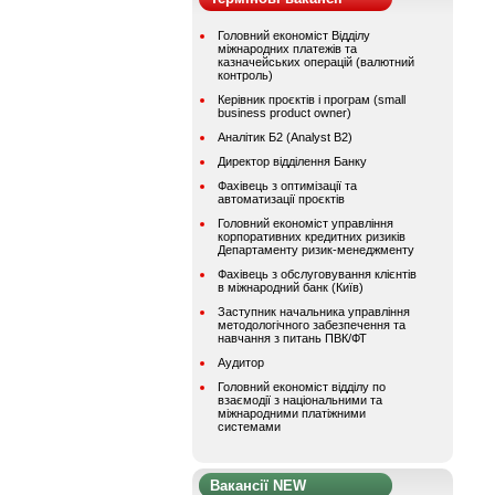
Головний економіст Відділу
міжнародних платежів та
казначейських операцій (валютний
контроль)
Керівник проєктів і програм (small
business product owner)
Аналітик Б2 (Analyst B2)
Директор відділення Банку
Фахівець з оптимізації та
автоматизації проєктів
Головний економіст управління
корпоративних кредитних ризиків
Департаменту ризик-менеджменту
Фахівець з обслуговування клієнтів
в міжнародний банк (Київ)
Заступник начальника управління
методологічного забезпечення та
навчання з питань ПВК/ФТ
Аудитор
Головний економіст відділу по
взаємодії з національними та
міжнародними платіжними
системами
Вакансії NEW