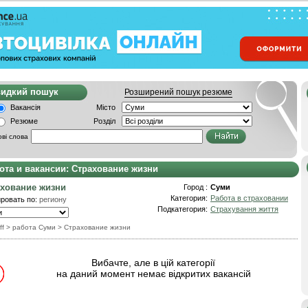
видкий пошук
Розширений пошук резюме
Вакансія
Місто
Резюме
Розділ
ві слова
ота и вакансии: Страхование жизни
хование жизни
Город :
Суми
Категория:
Работа в страховании
ровать по:
региону
Подкатегория:
Страхування життя
ff
> работа Суми
>
Страхование жизни
Вибачте, але в цій категорії
на даний момент немає відкритих вакансій