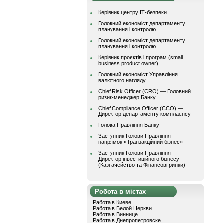
Керівник центру ІТ-безпеки
Головний економіст департаменту
планування і контролю
Головний економіст департаменту
планування і контролю
Керівник проєктів і програм (small
business product owner)
Головний економіст Управління
валютного нагляду
Chief Risk Officer (CRO) — Головний
ризик-менеджер Банку
Chief Compliance Officer (CCO) —
Директор департаменту комплаєнсу
Голова Правління Банку
Заступник Голови Правління -
напрямок «Транзакційний бізнес»
Заступник Голови Правління —
Директор інвестиційного бізнесу
(Казначейство та Фінансові ринки)
Робота в містах
Работа в Киеве
Работа в Белой Церкви
Работа в Виннице
Работа в Днепропетровске