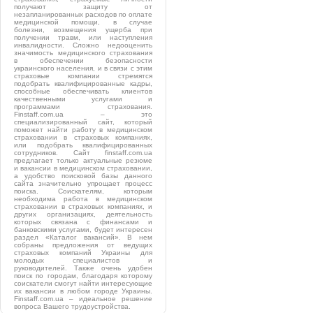
получают защиту от
незапланированных расходов по оплате
медицинской помощи, в случае
болезни, возмещения ущерба при
получении травм, или наступления
инвалидности. Сложно недооценить
значимость медицинского страхования
в обеспечении безопасности
украинского населения, и в связи с этим
страховые компании стремятся
подобрать квалифицированные кадры,
способные обеспечивать клиентов
качественными услугами и
программами страхования.
Finstaff.com.ua – это
специализированный сайт, который
поможет найти работу в медицинском
страховании в страховых компаниях,
или подобрать квалифицированных
сотрудников. Сайт finstaff.com.ua
предлагает только актуальные резюме
и вакансии в медицинском страховании,
а удобство поисковой базы данного
сайта значительно упрощает процесс
поиска. Соискателям, которым
необходима работа в медицинском
страховании в страховых компаниях, и
других организациях, деятельность
которых связана с финансами и
банковскими услугами, будет интересен
раздел «Каталог вакансий». В нем
собраны предложения от ведущих
страховых компаний Украины для
молодых специалистов и
руководителей. Также очень удобен
поиск по городам, благодаря которому
соискатели смогут найти интересующие
их вакансии в любом городе Украины.
Finstaff.com.ua – идеальное решение
вопроса Вашего трудоустройства.