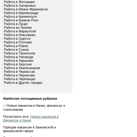
Работа в Житомире
Работа в Запорожье
Работа в Ивано-Франковске
Работа в Кировограде
Работа в Кременчуге
Работа в Кривом Роге
Работа в Луцке
Работа во Львове
Работа в Мариуполе
Работа в Николаеве
Работа в Одессе
Работа в Полтаве
Работа в Ровно
Работа в Сумах
Работа в Тернополе
Работа в Ужгороде
Работа в Харькове
Работа в Херсоне
Работа в Хмельницком
Работа в Черкассах
Работа в Чернигове
Работа в Черновцах
Работа в Других городах
Наиболее посещаемые рубрики
✅ Новые вакансии в банке, финансах и
страховании
Посмотреть все:
Новые вакансии в
финансах и банке
Горящие вакансии в банковской и
финансовой сфере