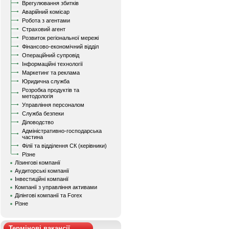
Врегулювання збитків
Аварійний комісар
Робота з агентами
Страховий агент
Розвиток регіональної мережі
Фінансово-економічний відділ
Операційний супровід
Інформаційні технології
Маркетинг та реклама
Юридична служба
Розробка продуктів та
методологія
Управління персоналом
Служба безпеки
Діловодство
Адміністративно-господарська
частина
Філії та відділення СК (керівники)
Різне
Лізингові компанії
Аудиторські компанії
Інвестиційні компанії
Компанії з управління активами
Ділінгові компанії та Forex
Різне
Термінові вакансії