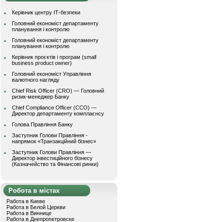
Керівник центру ІТ-безпеки
Головний економіст департаменту
планування і контролю
Головний економіст департаменту
планування і контролю
Керівник проєктів і програм (small
business product owner)
Головний економіст Управління
валютного нагляду
Chief Risk Officer (CRO) — Головний
ризик-менеджер Банку
Chief Compliance Officer (CCO) —
Директор департаменту комплаєнсу
Голова Правління Банку
Заступник Голови Правління -
напрямок «Транзакційний бізнес»
Заступник Голови Правління —
Директор інвестиційного бізнесу
(Казначейство та Фінансові ринки)
Робота в містах
Работа в Киеве
Работа в Белой Церкви
Работа в Виннице
Работа в Днепропетровске