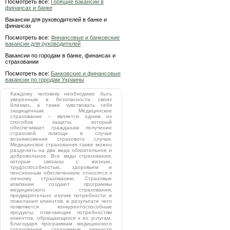
Посмотреть все:
Горящие вакансии в
финансах и банке
Вакансии для руководителей в банке и
финансах
Посмотреть все:
Финансовые и банковские
вакансии для руководителей
Вакансии по городам в банке, финансах и
страховании
Посмотреть все:
Банковские и финансовые
вакансии по городам Украины
Каждому человеку необходимо быть
уверенным в безопасности своих
близких, а также чувствовать себя
защищенным. Медицинское
страхование – является одним из
способов защиты, который
обеспечивает гражданам получение
страховой помощи в случае
возникновения страхового случая.
Медицинское страхование также можно
разделить на два вида обязательное и
добровольное. Все виды страхования,
которые связаны с жизнью,
трудоспособностью, здоровьем и
пенсионным обеспечением относятся к
личному страхованию. Страховые
компании создают программы
медицинского страхования,
предварительно изучив потребности и
пожелания клиентов, в результате чего
появляются конкурентоспособные
продукты, отвечающие потребностям
клиентов, обращающихся к их услугам.
Благодаря программам медицинского
страхования, страхуемые личности