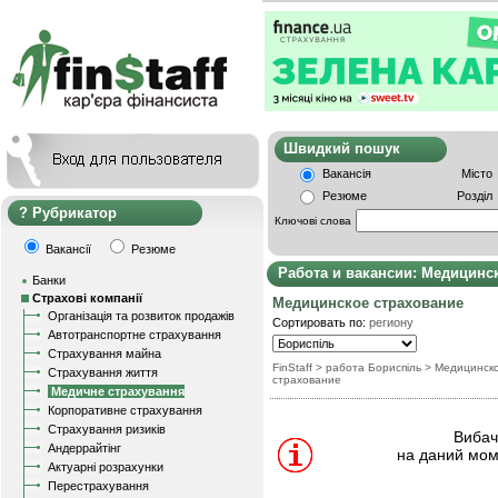
Швидкий пошу
Вакансія
Місто
Резюме
Розділ
Рубрикатор
Ключові слова
Вакансії
Резюме
Работа и вакансии: Медицинс
Банки
Страхові компанії
Медицинское страхование
Організація та розвиток продажів
Сортировать по:
региону
Автотранспортне страхування
Страхування майна
FinStaff
> работа Бориспіль
>
Медицинск
Страхування життя
страхование
Медичне страхування
Корпоративне страхування
Страхування ризиків
Вибачт
Андеррайтінг
на даний мом
Актуарні розрахунки
Перестрахування