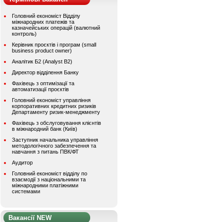
Головний економіст Відділу
міжнародних платежів та
казначейських операцій (валютний
контроль)
Керівник проєктів і програм (small
business product owner)
Аналітик Б2 (Analyst B2)
Директор відділення Банку
Фахівець з оптимізації та
автоматизації проєктів
Головний економіст управління
корпоративних кредитних ризиків
Департаменту ризик-менеджменту
Фахівець з обслуговування клієнтів
в міжнародний банк (Київ)
Заступник начальника управління
методологічного забезпечення та
навчання з питань ПВК/ФТ
Аудитор
Головний економіст відділу по
взаємодії з національними та
міжнародними платіжними
системами
Вакансії NEW