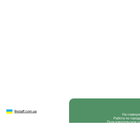
finstaff.com.ua
На главну
Работа по город
Пользовательское с