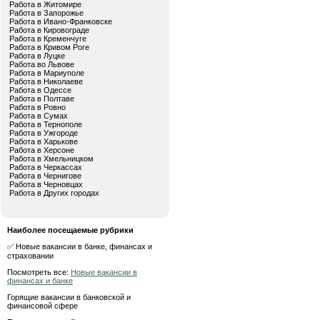
Работа в Житомире
Работа в Запорожье
Работа в Ивано-Франковске
Работа в Кировограде
Работа в Кременчуге
Работа в Кривом Роге
Работа в Луцке
Работа во Львове
Работа в Мариуполе
Работа в Николаеве
Работа в Одессе
Работа в Полтаве
Работа в Ровно
Работа в Сумах
Работа в Тернополе
Работа в Ужгороде
Работа в Харькове
Работа в Херсоне
Работа в Хмельницком
Работа в Черкассах
Работа в Чернигове
Работа в Черновцах
Работа в Других городах
Наиболее посещаемые рубрики
✅ Новые вакансии в банке, финансах и
страховании
Посмотреть все:
Новые вакансии в
финансах и банке
Горящие вакансии в банковской и
финансовой сфере