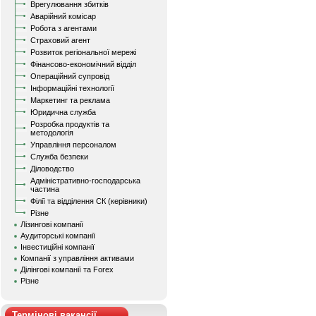
Врегулювання збитків
Аварійний комісар
Робота з агентами
Страховий агент
Розвиток регіональної мережі
Фінансово-економічний відділ
Операційний супровід
Інформаційні технології
Маркетинг та реклама
Юридична служба
Розробка продуктів та
методологія
Управління персоналом
Служба безпеки
Діловодство
Адміністративно-господарська
частина
Філії та відділення СК (керівники)
Різне
Лізингові компанії
Аудиторські компанії
Інвестиційні компанії
Компанії з управління активами
Ділінгові компанії та Forex
Різне
Термінові вакансії