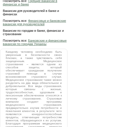
Посмотреть все:
Горящие вакансии в
финансах и банке
Вакансии для руководителей в банке и
финансах
Посмотреть все:
Финансовые и банковские
вакансии для руководителей
Вакансии по городам в банке, финансах и
страховании
Посмотреть все:
Банковские и финансовые
вакансии по городам Украины
Каждому человеку необходимо быть
уверенным в безопасности своих
близких, а также чувствовать себя
защищенным. Медицинское
страхование – является одним из
способов защиты, который
обеспечивает гражданам получение
страховой помощи в случае
возникновения страхового случая.
Медицинское страхование также можно
разделить на два вида обязательное и
добровольное. Все виды страхования,
которые связаны с жизнью,
трудоспособностью, здоровьем и
пенсионным обеспечением относятся к
личному страхованию. Страховые
компании создают программы
медицинского страхования,
предварительно изучив потребности и
пожелания клиентов, в результате чего
появляются конкурентоспособные
продукты, отвечающие потребностям
клиентов, обращающихся к их услугам.
Благодаря программам медицинского
страхования, страхуемые личности