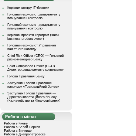
Керівник центру ІТ-безпеки
Головний економіст департаменту
планування і контролю
Головний економіст департаменту
планування і контролю
Керівник проєктів і програм (small
business product owner)
Головний економіст Управління
валютного нагляду
Chief Risk Officer (CRO) — Головний
ризик-менеджер Банку
Chief Compliance Officer (CCO) —
Директор департаменту комплаєнсу
Голова Правління Банку
Заступник Голови Правління -
напрямок «Транзакційний бізнес»
Заступник Голови Правління —
Директор інвестиційного бізнесу
(Казначейство та Фінансові ринки)
Робота в містах
Работа в Киеве
Работа в Белой Церкви
Работа в Виннице
Работа в Днепропетровске