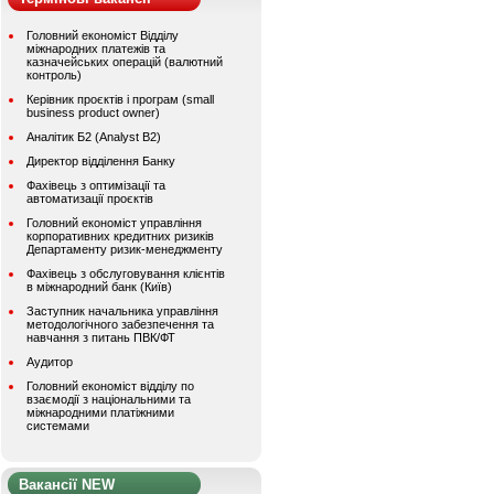
Головний економіст Відділу
міжнародних платежів та
казначейських операцій (валютний
контроль)
Керівник проєктів і програм (small
business product owner)
Аналітик Б2 (Analyst B2)
Директор відділення Банку
Фахівець з оптимізації та
автоматизації проєктів
Головний економіст управління
корпоративних кредитних ризиків
Департаменту ризик-менеджменту
Фахівець з обслуговування клієнтів
в міжнародний банк (Київ)
Заступник начальника управління
методологічного забезпечення та
навчання з питань ПВК/ФТ
Аудитор
Головний економіст відділу по
взаємодії з національними та
міжнародними платіжними
системами
Вакансії NEW