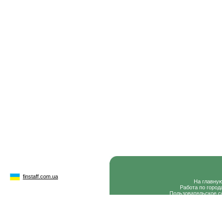
finstaff.com.ua
На главну
Работа по город
Пользовательское с