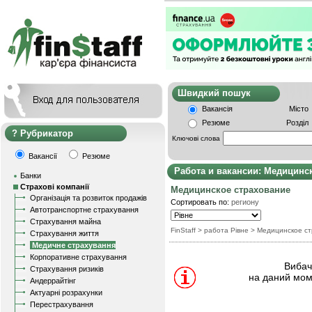
Швидкий пошу
Вакансія
Місто
Резюме
Розділ
Рубрикатор
Ключові слова
Вакансії
Резюме
Работа и вакансии: Медицинс
Банки
Страхові компанії
Медицинское страхование
Організація та розвиток продажів
Сортировать по:
региону
Автотранспортне страхування
Страхування майна
FinStaff
> работа Рівне
>
Медицинское с
Страхування життя
Медичне страхування
Корпоративне страхування
Вибачт
Страхування ризиків
на даний мом
Андеррайтінг
Актуарні розрахунки
Перестрахування