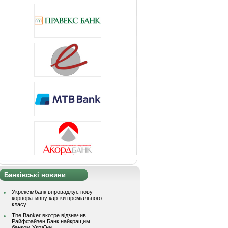
Банківські новини
Укрексімбанк впроваджує нову
корпоративну картки преміального
класу
The Banker вкотре відзначив
Райффайзен Банк найкращим
банком України