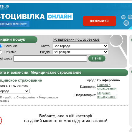
видкий пошук
Розширений пошук резюме
Вакансія
Місто
Резюме
Розділ
ві слова
ота и вакансии: Медицинское страхование
цинское страхование
Город :
Симферопіль
Работа в
ровать по:
региону
Категория:
страховании
Медичне
Подкатегория:
страхування
ff
> работа Симферопіль
>
Медицинское
ование
Вибачте, але в цій категорії
на даний момент немає відкритих вакансій