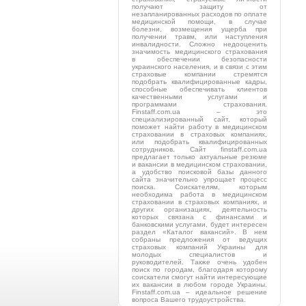
получают защиту от
незапланированных расходов по оплате
медицинской помощи, в случае
болезни, возмещения ущерба при
получении травм, или наступления
инвалидности. Сложно недооценить
значимость медицинского страхования
в обеспечении безопасности
украинского населения, и в связи с этим
страховые компании стремятся
подобрать квалифицированные кадры,
способные обеспечивать клиентов
качественными услугами и
программами страхования.
Finstaff.com.ua – это
специализированный сайт, который
поможет найти работу в медицинском
страховании в страховых компаниях,
или подобрать квалифицированных
сотрудников. Сайт finstaff.com.ua
предлагает только актуальные резюме
и вакансии в медицинском страховании,
а удобство поисковой базы данного
сайта значительно упрощает процесс
поиска. Соискателям, которым
необходима работа в медицинском
страховании в страховых компаниях, и
других организациях, деятельность
которых связана с финансами и
банковскими услугами, будет интересен
раздел «Каталог вакансий». В нем
собраны предложения от ведущих
страховых компаний Украины для
молодых специалистов и
руководителей. Также очень удобен
поиск по городам, благодаря которому
соискатели смогут найти интересующие
их вакансии в любом городе Украины.
Finstaff.com.ua – идеальное решение
вопроса Вашего трудоустройства.