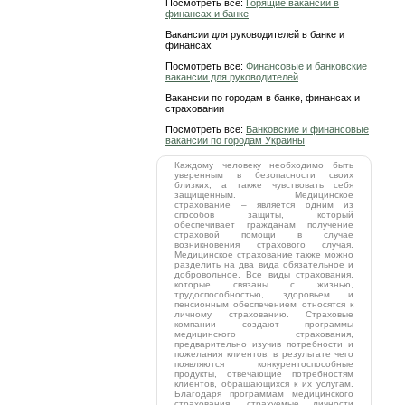
Посмотреть все:
Горящие вакансии в
финансах и банке
Вакансии для руководителей в банке и
финансах
Посмотреть все:
Финансовые и банковские
вакансии для руководителей
Вакансии по городам в банке, финансах и
страховании
Посмотреть все:
Банковские и финансовые
вакансии по городам Украины
Каждому человеку необходимо быть
уверенным в безопасности своих
близких, а также чувствовать себя
защищенным. Медицинское
страхование – является одним из
способов защиты, который
обеспечивает гражданам получение
страховой помощи в случае
возникновения страхового случая.
Медицинское страхование также можно
разделить на два вида обязательное и
добровольное. Все виды страхования,
которые связаны с жизнью,
трудоспособностью, здоровьем и
пенсионным обеспечением относятся к
личному страхованию. Страховые
компании создают программы
медицинского страхования,
предварительно изучив потребности и
пожелания клиентов, в результате чего
появляются конкурентоспособные
продукты, отвечающие потребностям
клиентов, обращающихся к их услугам.
Благодаря программам медицинского
страхования, страхуемые личности