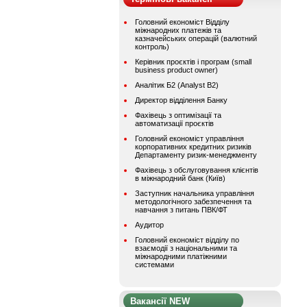
Головний економіст Відділу
міжнародних платежів та
казначейських операцій (валютний
контроль)
Керівник проєктів і програм (small
business product owner)
Аналітик Б2 (Analyst B2)
Директор відділення Банку
Фахівець з оптимізації та
автоматизації проєктів
Головний економіст управління
корпоративних кредитних ризиків
Департаменту ризик-менеджменту
Фахівець з обслуговування клієнтів
в міжнародний банк (Київ)
Заступник начальника управління
методологічного забезпечення та
навчання з питань ПВК/ФТ
Аудитор
Головний економіст відділу по
взаємодії з національними та
міжнародними платіжними
системами
Вакансії NEW