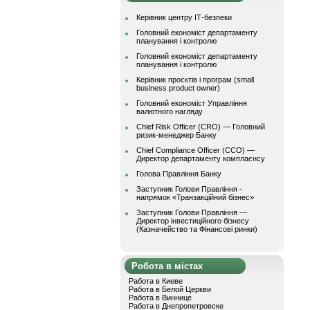
Керівник центру ІТ-безпеки
Головний економіст департаменту
планування і контролю
Головний економіст департаменту
планування і контролю
Керівник проєктів і програм (small
business product owner)
Головний економіст Управління
валютного нагляду
Chief Risk Officer (CRO) — Головний
ризик-менеджер Банку
Chief Compliance Officer (CCO) —
Директор департаменту комплаєнсу
Голова Правління Банку
Заступник Голови Правління -
напрямок «Транзакційний бізнес»
Заступник Голови Правління —
Директор інвестиційного бізнесу
(Казначейство та Фінансові ринки)
Робота в містах
Работа в Киеве
Работа в Белой Церкви
Работа в Виннице
Работа в Днепропетровске