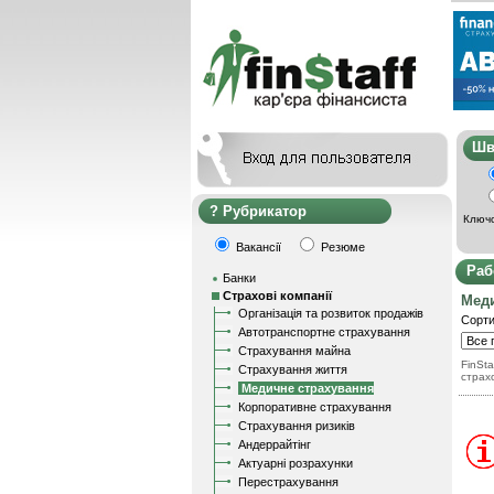
Ш
Рубрикатор
Ключо
Вакансії
Резюме
Раб
Банки
Страхові компанії
Меди
Організація та розвиток продажів
Сорти
Автотранспортне страхування
Страхування майна
FinSta
Страхування життя
страх
Медичне страхування
Корпоративне страхування
Страхування ризиків
Андеррайтінг
Актуарні розрахунки
Перестрахування