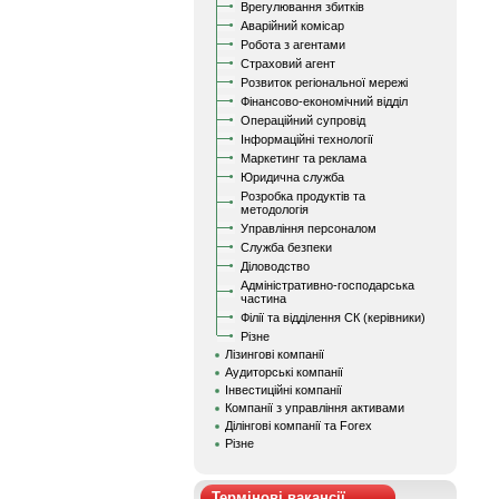
Врегулювання збитків
Аварійний комісар
Робота з агентами
Страховий агент
Розвиток регіональної мережі
Фінансово-економічний відділ
Операційний супровід
Інформаційні технології
Маркетинг та реклама
Юридична служба
Розробка продуктів та
методологія
Управління персоналом
Служба безпеки
Діловодство
Адміністративно-господарська
частина
Філії та відділення СК (керівники)
Різне
Лізингові компанії
Аудиторські компанії
Інвестиційні компанії
Компанії з управління активами
Ділінгові компанії та Forex
Різне
Термінові вакансії