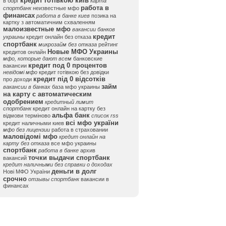
кредит готівкою київ
в борг
карта
работа в
спортбанк
неизвестные мфо
финансах
работа в банке киев
позика на
картку з автоматичним схваленням
малоизвестные мфо
вакансии банков
кредит
украины
кредит онлайн без отказа
спортбанк
микрозайм без отказа
рейтинг
Новые МФО Украины
кредитов онлайн
мфо, которые дают всем
банковские
кредит под 0 процентов
вакансии
невідомі мфо
кредит готівкою без довідки
кредит під 0 відсотків
про доходи
займ
вакансии в банках
база мфо украины
на карту с автоматическим
одобрением
кредитный лимит
спортбанк
кредит онлайн на картку без
альфа банк
відмови терміново
список rss
всі мфо україни
кредит наличными киев
мфо без лицензии
работа в страховании
маловідомі мфо
кредит онлайн на
карту без отказа
все мфо украины
спортбанк
работа в банке
архив
точки выдачи спортбанк
вакансий
кредит наличными без справки о доходах
деньги в долг
Нові МФО України
срочно
отзывы спортбанк
вакансии в
финансах