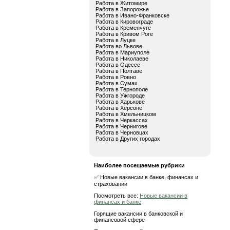
Работа в Житомире
Работа в Запорожье
Работа в Ивано-Франковске
Работа в Кировограде
Работа в Кременчуге
Работа в Кривом Роге
Работа в Луцке
Работа во Львове
Работа в Мариуполе
Работа в Николаеве
Работа в Одессе
Работа в Полтаве
Работа в Ровно
Работа в Сумах
Работа в Тернополе
Работа в Ужгороде
Работа в Харькове
Работа в Херсоне
Работа в Хмельницком
Работа в Черкассах
Работа в Чернигове
Работа в Черновцах
Работа в Других городах
Наиболее посещаемые рубрики
✅ Новые вакансии в банке, финансах и
страховании
Посмотреть все:
Новые вакансии в
финансах и банке
Горящие вакансии в банковской и
финансовой сфере