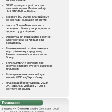
ОККО проводить розіграш для
власників карток Mastercard від
UKRSIBBANK та Fishka
Внесок у $60 000 на благодійному
вечорі KSE Foundation від ПУМб
Клієнти ПриватБанк малого та
середнього бізнесу запрошуються
до участі у дослідженні
Фінансування будівництва сонячної
електростанції на Київщині від
Укргазбанку
Регламентовані технічні заходи в
індустріальному середовищі
Автоматизованої системи виплат
Фонду
УКРЕКСІМБАНК оголосив про
конкурс з відбору суб’єкта оціночної
діяльності
Розширення можливостей для
клієнтів ФОП від Укргазбанку
«Найкращий роботодавець 2023»
UKRSIBBANK увійшов у ТОП-5
рейтингу від UGEN
Посилання
вакансии банков
альфа банк киев
гроші