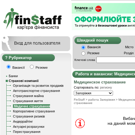
Швидкий пошу
Вакансія
Місто
Резюме
Розділ
Рубрикатор
Ключові слова
Вакансії
Резюме
Работа и вакансии: Медицинс
Банки
Страхові компанії
Медицинское страхование
Організація та розвиток продажів
Сортировать по:
региону
Автотранспортне страхування
Страхування майна
FinStaff
> работа Запоріжжя
>
Медицинск
Страхування життя
страхование
Медичне страхування
Корпоративне страхування
Страхування ризиків
Вибачт
Андеррайтінг
на даний мом
Актуарні розрахунки
Перестрахування