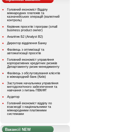
Головний економіст Відділу
міжнародних платежів та
казначейських операцій (валютний
контроль)
Керівник проєктів і програм (small
business product owner)
Аналітик Б2 (Analyst B2)
Директор відділення Банку
Фахівець з оптимізації та
автоматизації проєктів
Головний економіст управління
корпоративних кредитних ризиків
Департаменту ризик-менеджменту
Фахівець з обслуговування клієнтів
в міжнародний банк (Київ)
Заступник начальника управління
методологічного забезпечення та
навчання з питань ПВК/ФТ
Аудитор
Головний економіст відділу по
взаємодії з національними та
міжнародними платіжними
системами
Вакансії NEW