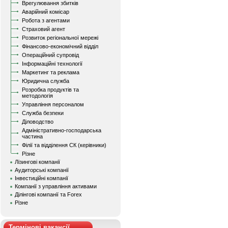
Врегулювання збитків
Аварійний комісар
Робота з агентами
Страховий агент
Розвиток регіональної мережі
Фінансово-економічний відділ
Операційний супровід
Інформаційні технології
Маркетинг та реклама
Юридична служба
Розробка продуктів та
методологія
Управління персоналом
Служба безпеки
Діловодство
Адміністративно-господарська
частина
Філії та відділення СК (керівники)
Різне
Лізингові компанії
Аудиторські компанії
Інвестиційні компанії
Компанії з управління активами
Ділінгові компанії та Forex
Різне
Термінові вакансії