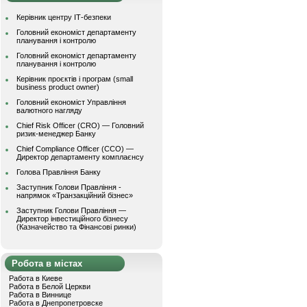
Керівник центру ІТ-безпеки
Головний економіст департаменту
планування і контролю
Головний економіст департаменту
планування і контролю
Керівник проєктів і програм (small
business product owner)
Головний економіст Управління
валютного нагляду
Chief Risk Officer (CRO) — Головний
ризик-менеджер Банку
Chief Compliance Officer (CCO) —
Директор департаменту комплаєнсу
Голова Правління Банку
Заступник Голови Правління -
напрямок «Транзакційний бізнес»
Заступник Голови Правління —
Директор інвестиційного бізнесу
(Казначейство та Фінансові ринки)
Робота в містах
Работа в Киеве
Работа в Белой Церкви
Работа в Виннице
Работа в Днепропетровске