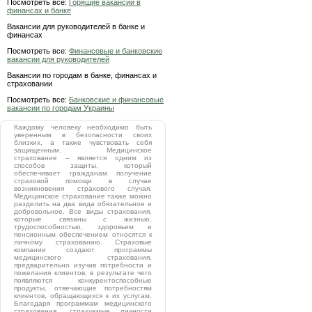
Посмотреть все:
Горящие вакансии в
финансах и банке
Вакансии для руководителей в банке и
финансах
Посмотреть все:
Финансовые и банковские
вакансии для руководителей
Вакансии по городам в банке, финансах и
страховании
Посмотреть все:
Банковские и финансовые
вакансии по городам Украины
Каждому человеку необходимо быть
уверенным в безопасности своих
близких, а также чувствовать себя
защищенным. Медицинское
страхование – является одним из
способов защиты, который
обеспечивает гражданам получение
страховой помощи в случае
возникновения страхового случая.
Медицинское страхование также можно
разделить на два вида обязательное и
добровольное. Все виды страхования,
которые связаны с жизнью,
трудоспособностью, здоровьем и
пенсионным обеспечением относятся к
личному страхованию. Страховые
компании создают программы
медицинского страхования,
предварительно изучив потребности и
пожелания клиентов, в результате чего
появляются конкурентоспособные
продукты, отвечающие потребностям
клиентов, обращающихся к их услугам.
Благодаря программам медицинского
страхования, страхуемые личности