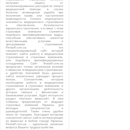
получают защиту от
незапланированных расходов по оплате
медицинской помощи, в случае
болезни, возмещения ущерба при
получении травм, или наступления
инвалидности. Сложно недооценить
значимость медицинского страхования
в обеспечении безопасности
украинского населения, и в связи с этим
страховые компании стремятся
подобрать квалифицированные кадры,
способные обеспечивать клиентов
качественными услугами и
программами страхования.
Finstaff.com.ua – это
специализированный сайт, который
поможет найти работу в медицинском
страховании в страховых компаниях,
или подобрать квалифицированных
сотрудников. Сайт finstaff.com.ua
предлагает только актуальные резюме
и вакансии в медицинском страховании,
а удобство поисковой базы данного
сайта значительно упрощает процесс
поиска. Соискателям, которым
необходима работа в медицинском
страховании в страховых компаниях, и
других организациях, деятельность
которых связана с финансами и
банковскими услугами, будет интересен
раздел «Каталог вакансий». В нем
собраны предложения от ведущих
страховых компаний Украины для
молодых специалистов и
руководителей. Также очень удобен
поиск по городам, благодаря которому
соискатели смогут найти интересующие
их вакансии в любом городе Украины.
Finstaff.com.ua – идеальное решение
вопроса Вашего трудоустройства.