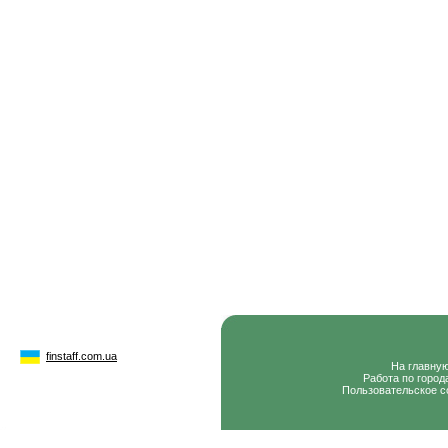
finstaff.com.ua
На главну
Работа по город
Пользовательское с