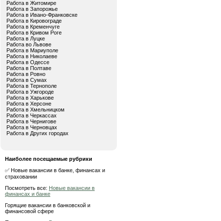
Работа в Житомире
Работа в Запорожье
Работа в Ивано-Франковске
Работа в Кировограде
Работа в Кременчуге
Работа в Кривом Роге
Работа в Луцке
Работа во Львове
Работа в Мариуполе
Работа в Николаеве
Работа в Одессе
Работа в Полтаве
Работа в Ровно
Работа в Сумах
Работа в Тернополе
Работа в Ужгороде
Работа в Харькове
Работа в Херсоне
Работа в Хмельницком
Работа в Черкассах
Работа в Чернигове
Работа в Черновцах
Работа в Других городах
Наиболее посещаемые рубрики
✅ Новые вакансии в банке, финансах и
страховании
Посмотреть все:
Новые вакансии в
финансах и банке
Горящие вакансии в банковской и
финансовой сфере