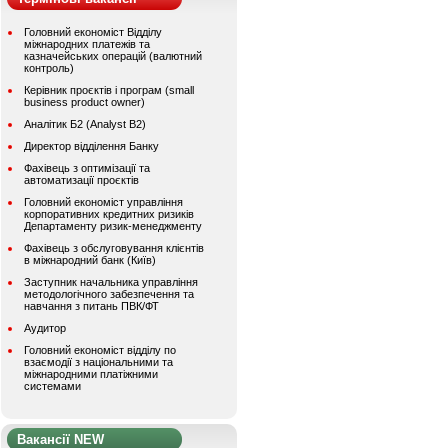
Головний економіст Відділу
міжнародних платежів та
казначейських операцій (валютний
контроль)
Керівник проєктів і програм (small
business product owner)
Аналітик Б2 (Analyst B2)
Директор відділення Банку
Фахівець з оптимізації та
автоматизації проєктів
Головний економіст управління
корпоративних кредитних ризиків
Департаменту ризик-менеджменту
Фахівець з обслуговування клієнтів
в міжнародний банк (Київ)
Заступник начальника управління
методологічного забезпечення та
навчання з питань ПВК/ФТ
Аудитор
Головний економіст відділу по
взаємодії з національними та
міжнародними платіжними
системами
Вакансії NEW