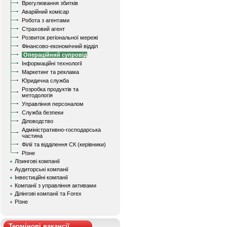
Врегулювання збитків
Аварійний комісар
Робота з агентами
Страховий агент
Розвиток регіональної мережі
Фінансово-економічний відділ
Операційний супровід
Інформаційні технології
Маркетинг та реклама
Юридична служба
Розробка продуктів та
методологія
Управління персоналом
Служба безпеки
Діловодство
Адміністративно-господарська
частина
Філії та відділення СК (керівники)
Різне
Лізингові компанії
Аудиторські компанії
Інвестиційні компанії
Компанії з управління активами
Ділінгові компанії та Forex
Різне
Термінові вакансії