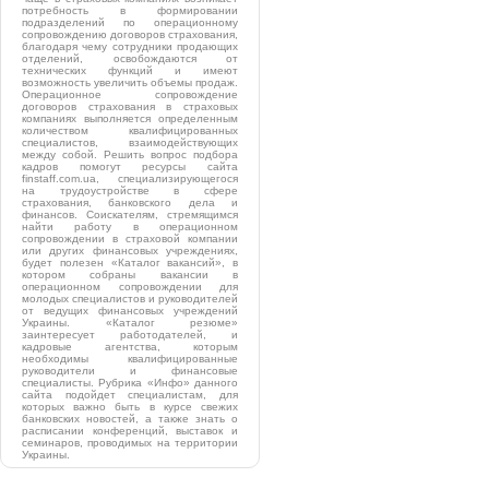
потребность в формировании
подразделений по операционному
сопровождению договоров страхования,
благодаря чему сотрудники продающих
отделений, освобождаются от
технических функций и имеют
возможность увеличить объемы продаж.
Операционное сопровождение
договоров страхования в страховых
компаниях выполняется определенным
количеством квалифицированных
специалистов, взаимодействующих
между собой. Решить вопрос подбора
кадров помогут ресурсы сайта
finstaff.com.ua, специализирующегося
на трудоустройстве в сфере
страхования, банковского дела и
финансов. Соискателям, стремящимся
найти работу в операционном
сопровождении в страховой компании
или других финансовых учреждениях,
будет полезен «Каталог вакансий», в
котором собраны вакансии в
операционном сопровождении для
молодых специалистов и руководителей
от ведущих финансовых учреждений
Украины. «Каталог резюме»
заинтересует работодателей, и
кадровые агентства, которым
необходимы квалифицированные
руководители и финансовые
специалисты. Рубрика «Инфо» данного
сайта подойдет специалистам, для
которых важно быть в курсе свежих
банковских новостей, а также знать о
расписании конференций, выставок и
семинаров, проводимых на территории
Украины.