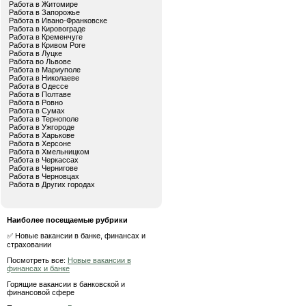
Работа в Житомире
Работа в Запорожье
Работа в Ивано-Франковске
Работа в Кировограде
Работа в Кременчуге
Работа в Кривом Роге
Работа в Луцке
Работа во Львове
Работа в Мариуполе
Работа в Николаеве
Работа в Одессе
Работа в Полтаве
Работа в Ровно
Работа в Сумах
Работа в Тернополе
Работа в Ужгороде
Работа в Харькове
Работа в Херсоне
Работа в Хмельницком
Работа в Черкассах
Работа в Чернигове
Работа в Черновцах
Работа в Других городах
Наиболее посещаемые рубрики
✅ Новые вакансии в банке, финансах и
страховании
Посмотреть все:
Новые вакансии в
финансах и банке
Горящие вакансии в банковской и
финансовой сфере