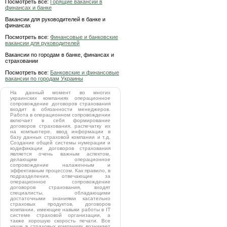
Посмотреть все:
Горящие вакансии в
финансах и банке
Вакансии для руководителей в банке и
финансах
Посмотреть все:
Финансовые и банковские
вакансии для руководителей
Вакансии по городам в банке, финансах и
страховании
Посмотреть все:
Банковские и финансовые
вакансии по городам Украины
На данный момент во многих
украинских компаниях операционное
сопровождение договоров страхования
входит в обязанности менеджеров.
Работа в операционном сопровождении
включает в себя формирование
договоров страхования, распечатку их
на компьютере, ввод информации в
базу данных страховой компании и т.д.
Создание общей системы нумерации и
кодификации договоров страхования
является очень важным аспектом,
делающим операционное
сопровождение налаженным и
эффективным процессом. Как правило, в
подразделения, отвечающие за
операционное сопровождение
договоров страхования, входят
специалисты, обладающими
достаточными знаниями касательно
страховых продуктов, договоров
компании, имеющие навыки работы в IT
системе страховой организации, а
также хорошую скорость печати. Все
чаще в страховых компаниях возникает