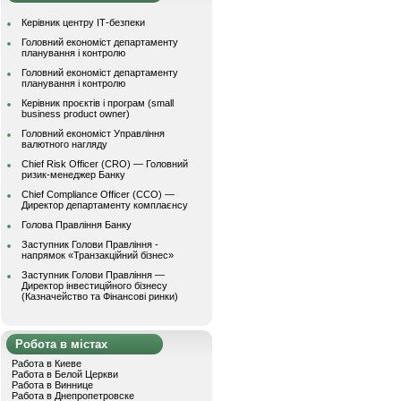
Керівник центру ІТ-безпеки
Головний економіст департаменту
планування і контролю
Головний економіст департаменту
планування і контролю
Керівник проєктів і програм (small
business product owner)
Головний економіст Управління
валютного нагляду
Chief Risk Officer (CRO) — Головний
ризик-менеджер Банку
Chief Compliance Officer (CCO) —
Директор департаменту комплаєнсу
Голова Правління Банку
Заступник Голови Правління -
напрямок «Транзакційний бізнес»
Заступник Голови Правління —
Директор інвестиційного бізнесу
(Казначейство та Фінансові ринки)
Робота в містах
Работа в Киеве
Работа в Белой Церкви
Работа в Виннице
Работа в Днепропетровске