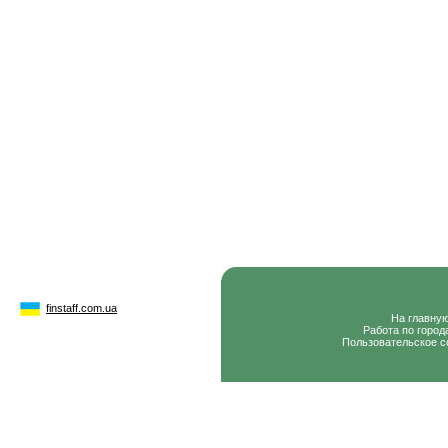
finstaff.com.ua
На главну
Работа по город
Пользовательское с