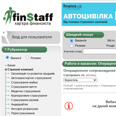
Швидкий пошу
Вакансія
Місто
Резюме
Розділ
Рубрикатор
Ключові слова
Вакансії
Резюме
Работа и вакансии: Операцио
Банки
Страхові компанії
Операционное сопровождение
Організація та розвиток продажів
Сортировать по:
региону
Автотранспортне страхування
Страхування майна
FinStaff
> работа Бориспіль
>
Операцион
Страхування життя
сопровождение
Медичне страхування
Корпоративне страхування
Страхування ризиків
Вибачт
Андеррайтінг
на даний мом
Актуарні розрахунки
Перестрахування