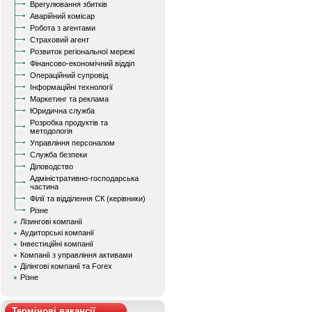
Врегулювання збитків
Аварійний комісар
Робота з агентами
Страховий агент
Розвиток регіональної мережі
Фінансово-економічний відділ
Операційний супровід
Інформаційні технології
Маркетинг та реклама
Юридична служба
Розробка продуктів та
методологія
Управління персоналом
Служба безпеки
Діловодство
Адміністративно-господарська
частина
Філії та відділення СК (керівники)
Різне
Лізингові компанії
Аудиторські компанії
Інвестиційні компанії
Компанії з управління активами
Ділінгові компанії та Forex
Різне
Термінові вакансії