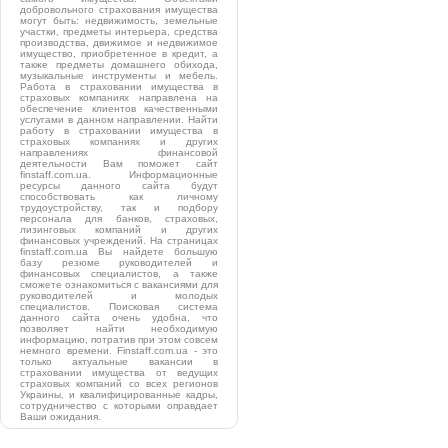
добровольного страхования имущества
могут быть: недвижимость, земельные
участки, предметы интерьера, средства
производства, движимое и недвижимое
имущество, приобретенное в кредит, а
также предметы домашнего обихода,
музыкальные инструменты и мебель.
Работа в страховании имущества в
страховых компаниях направлена на
обеспечение клиентов качественными
услугами в данном направлении. Найти
работу в страховании имущества в
страховых компаниях и других
направлениях финансовой
деятельности Вам поможет сайт
finstaff.com.ua. Информационные
ресурсы данного сайта будут
способствовать как личному
трудоустройству, так и подбору
персонала для банков, страховых,
лизинговых компаний и других
финансовых учреждений. На страницах
finstaff.com.ua Вы найдете большую
базу резюме руководителей и
финансовых специалистов, а также
сможете ознакомиться с вакансиями для
руководителей и молодых
специалистов. Поисковая система
данного сайта очень удобна, что
позволяет найти необходимую
информацию, потратив при этом совсем
немного времени. Finstaff.com.ua - это
только актуальные вакансии в
страховании имущества от ведущих
страховых компаний со всех регионов
Украины, и квалифицированные кадры,
сотрудничество с которыми оправдает
Ваши ожидания.