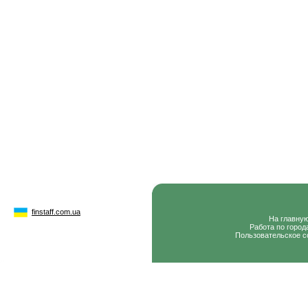
finstaff.com.ua
На главну
Работа по город
Пользовательское с