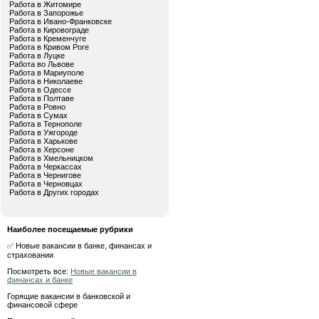
Работа в Житомире
Работа в Запорожье
Работа в Ивано-Франковске
Работа в Кировограде
Работа в Кременчуге
Работа в Кривом Роге
Работа в Луцке
Работа во Львове
Работа в Мариуполе
Работа в Николаеве
Работа в Одессе
Работа в Полтаве
Работа в Ровно
Работа в Сумах
Работа в Тернополе
Работа в Ужгороде
Работа в Харькове
Работа в Херсоне
Работа в Хмельницком
Работа в Черкассах
Работа в Чернигове
Работа в Черновцах
Работа в Других городах
Наиболее посещаемые рубрики
✅ Новые вакансии в банке, финансах и
страховании
Посмотреть все:
Новые вакансии в
финансах и банке
Горящие вакансии в банковской и
финансовой сфере