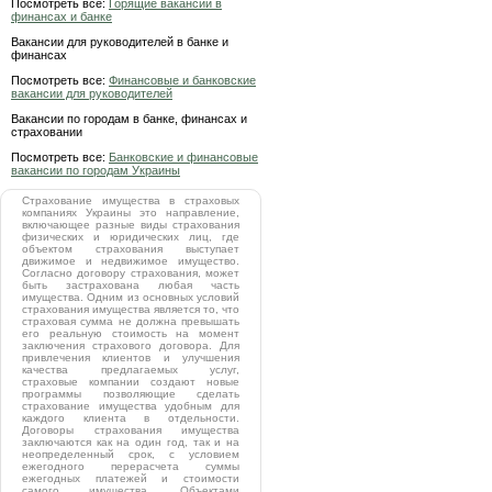
Посмотреть все:
Горящие вакансии в
финансах и банке
Вакансии для руководителей в банке и
финансах
Посмотреть все:
Финансовые и банковские
вакансии для руководителей
Вакансии по городам в банке, финансах и
страховании
Посмотреть все:
Банковские и финансовые
вакансии по городам Украины
Страхование имущества в страховых
компаниях Украины это направление,
включающее разные виды страхования
физических и юридических лиц, где
объектом страхования выступает
движимое и недвижимое имущество.
Согласно договору страхования, может
быть застрахована любая часть
имущества. Одним из основных условий
страхования имущества является то, что
страховая сумма не должна превышать
его реальную стоимость на момент
заключения страхового договора. Для
привлечения клиентов и улучшения
качества предлагаемых услуг,
страховые компании создают новые
программы позволяющие сделать
страхование имущества удобным для
каждого клиента в отдельности.
Договоры страхования имущества
заключаются как на один год, так и на
неопределенный срок, с условием
ежегодного перерасчета суммы
ежегодных платежей и стоимости
самого имущества. Объектами