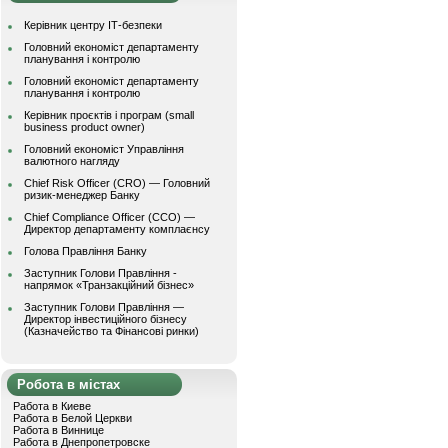
Керівник центру ІТ-безпеки
Головний економіст департаменту
планування і контролю
Головний економіст департаменту
планування і контролю
Керівник проєктів і програм (small
business product owner)
Головний економіст Управління
валютного нагляду
Chief Risk Officer (CRO) — Головний
ризик-менеджер Банку
Chief Compliance Officer (CCO) —
Директор департаменту комплаєнсу
Голова Правління Банку
Заступник Голови Правління -
напрямок «Транзакційний бізнес»
Заступник Голови Правління —
Директор інвестиційного бізнесу
(Казначейство та Фінансові ринки)
Робота в містах
Работа в Киеве
Работа в Белой Церкви
Работа в Виннице
Работа в Днепропетровске