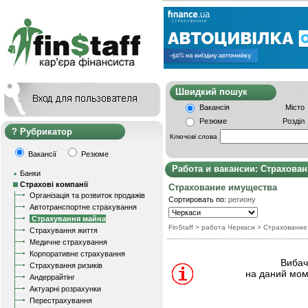
Швидкий пошу
Вакансія
Місто
Резюме
Розділ
Рубрикатор
Ключові слова
Вакансії
Резюме
Работа и вакансии: Страхова
Банки
Страхові компанії
Страхование имущества
Організація та розвиток продажів
Сортировать по:
региону
Автотранспортне страхування
Страхування майна
FinStaff
> работа Черкаси
>
Страхование
Страхування життя
Медичне страхування
Корпоративне страхування
Вибачт
Страхування ризиків
на даний мом
Андеррайтінг
Актуарні розрахунки
Перестрахування