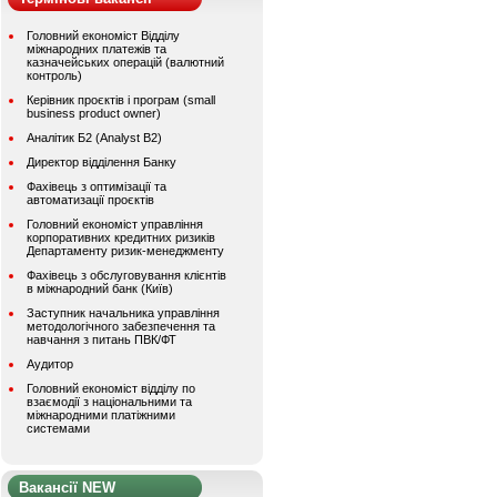
Головний економіст Відділу
міжнародних платежів та
казначейських операцій (валютний
контроль)
Керівник проєктів і програм (small
business product owner)
Аналітик Б2 (Analyst B2)
Директор відділення Банку
Фахівець з оптимізації та
автоматизації проєктів
Головний економіст управління
корпоративних кредитних ризиків
Департаменту ризик-менеджменту
Фахівець з обслуговування клієнтів
в міжнародний банк (Київ)
Заступник начальника управління
методологічного забезпечення та
навчання з питань ПВК/ФТ
Аудитор
Головний економіст відділу по
взаємодії з національними та
міжнародними платіжними
системами
Вакансії NEW