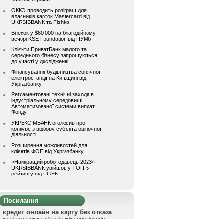
ОККО проводить розіграш для
власників карток Mastercard від
UKRSIBBANK та Fishka
Внесок у $60 000 на благодійному
вечорі KSE Foundation від ПУМб
Клієнти ПриватБанк малого та
середнього бізнесу запрошуються
до участі у дослідженні
Фінансування будівництва сонячної
електростанції на Київщині від
Укргазбанку
Регламентовані технічні заходи в
індустріальному середовищі
Автоматизованої системи виплат
Фонду
УКРЕКСІМБАНК оголосив про
конкурс з відбору суб’єкта оціночної
діяльності
Розширення можливостей для
клієнтів ФОП від Укргазбанку
«Найкращий роботодавець 2023»
UKRSIBBANK увійшов у ТОП-5
рейтингу від UGEN
Посилання
кредит онлайн на карту без отказа
кредит готівкою без довідки про доходи