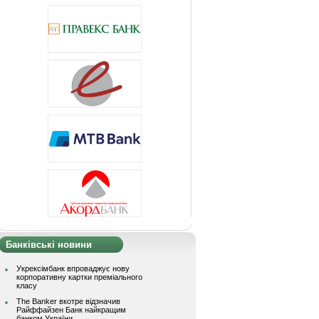
Банківські новини
Укрексімбанк впроваджує нову
корпоративну картки преміального
класу
The Banker вкотре відзначив
Райффайзен Банк найкращим
банком України