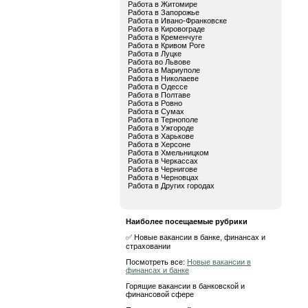
Работа в Житомире
Работа в Запорожье
Работа в Ивано-Франковске
Работа в Кировограде
Работа в Кременчуге
Работа в Кривом Роге
Работа в Луцке
Работа во Львове
Работа в Мариуполе
Работа в Николаеве
Работа в Одессе
Работа в Полтаве
Работа в Ровно
Работа в Сумах
Работа в Тернополе
Работа в Ужгороде
Работа в Харькове
Работа в Херсоне
Работа в Хмельницком
Работа в Черкассах
Работа в Чернигове
Работа в Черновцах
Работа в Других городах
Наиболее посещаемые рубрики
✅ Новые вакансии в банке, финансах и
страховании
Посмотреть все:
Новые вакансии в
финансах и банке
Горящие вакансии в банковской и
финансовой сфере