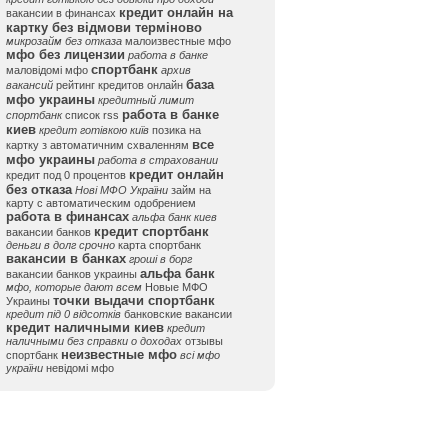
кредит онлайн на
вакансии в финансах
картку без відмови терміново
микрозайм без отказа
малоизвестные мфо
мфо без лицензии
работа в банке
спортбанк
маловідомі мфо
архив
база
вакансий
рейтинг кредитов онлайн
мфо украины
кредитный лимит
работа в банке
спортбанк
список rss
киев
кредит готівкою київ
позика на
все
картку з автоматичним схваленням
мфо украины
работа в страховании
кредит онлайн
кредит под 0 процентов
без отказа
Нові МФО України
займ на
карту с автоматическим одобрением
работа в финансах
альфа банк киев
кредит спортбанк
вакансии банков
деньги в долг срочно
карта спортбанк
вакансии в банках
гроші в борг
альфа банк
вакансии банков украины
мфо, которые дают всем
Новые МФО
точки выдачи спортбанк
Украины
кредит під 0 відсотків
банковские вакансии
кредит наличными киев
кредит
наличными без справки о доходах
отзывы
неизвестные мфо
спортбанк
всі мфо
україни
невідомі мфо