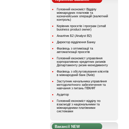
Головний економіст Відділу
міжнародних платежів та
казначейських операцій (валютний
контроль)
Керівник проєктів і програм (small
business product owner)
Аналітик Б2 (Analyst B2)
Директор відділення Банку
Фахівець з оптимізації та
автоматизації проєктів
Головний економіст управління
корпоративних кредитних ризиків
Департаменту ризик-менеджменту
Фахівець з обслуговування клієнтів
в міжнародний банк (Київ)
Заступник начальника управління
методологічного забезпечення та
навчання з питань ПВК/ФТ
Аудитор
Головний економіст відділу по
взаємодії з національними та
міжнародними платіжними
системами
Вакансії NEW