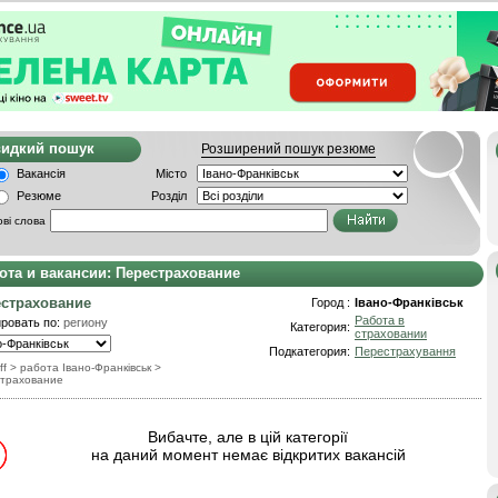
видкий пошук
Розширений пошук резюме
Вакансія
Місто
Резюме
Розділ
ві слова
ота и вакансии: Перестрахование
страхование
Город :
Івано-Франківськ
Работа в
ровать по:
региону
Категория:
страховании
Подкатегория:
Перестрахування
ff
> работа Івано-Франківськ
>
трахование
Вибачте, але в цій категорії
на даний момент немає відкритих вакансій