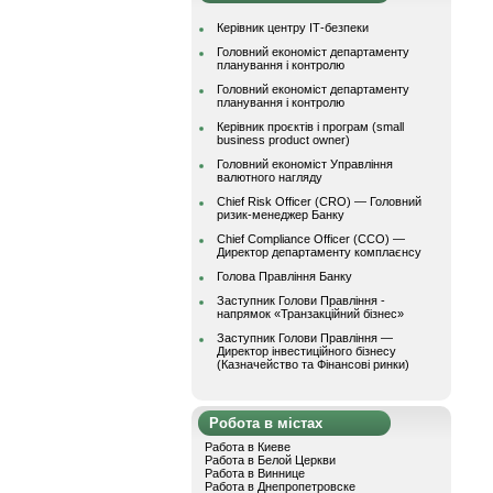
Керівник центру ІТ-безпеки
Головний економіст департаменту
планування і контролю
Головний економіст департаменту
планування і контролю
Керівник проєктів і програм (small
business product owner)
Головний економіст Управління
валютного нагляду
Chief Risk Officer (CRO) — Головний
ризик-менеджер Банку
Chief Compliance Officer (CCO) —
Директор департаменту комплаєнсу
Голова Правління Банку
Заступник Голови Правління -
напрямок «Транзакційний бізнес»
Заступник Голови Правління —
Директор інвестиційного бізнесу
(Казначейство та Фінансові ринки)
Робота в містах
Работа в Киеве
Работа в Белой Церкви
Работа в Виннице
Работа в Днепропетровске