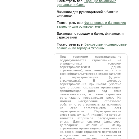
Посмотреть все:
Горящие вакансии в
финансах и банке
Вакансии для руководителей в банке и
финансах
Посмотреть все:
Финансовые и банковские
вакансии для руководителей
Вакансии по городам в банке, финансах и
страховании
Посмотреть все:
Банковские и финансовые
вакансии по городам Украины
Под термином перестрахование
подразумевается страхование на
определенных условиях
перестрахователем (одним
страховщиком), выполнения части или
всех обязательств перед страхователем
у перестраховщика (другого
страховщика). В договоре
перестрахования принимают участие
две стороны: страховая организация,
принимающая риск под свою
ответственность, а также страховая
организация, передающая риск. На
момент наступления страхового
события ответственность за принятые
на себя обязательства несет
перестраховщик. Перестрахование
имеет ряд функций, главной из которых
является вторичное распределение
риска. Данная система финансово-
договорных отношений между
страховыми организациями направлена
на сохранение страхового портфеля от
воздействия на него значительных
страховых случаев, и на