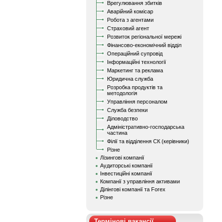
Врегулювання збитків
Аварійний комісар
Робота з агентами
Страховий агент
Розвиток регіональної мережі
Фінансово-економічний відділ
Операційний супровід
Інформаційні технології
Маркетинг та реклама
Юридична служба
Розробка продуктів та
методологія
Управління персоналом
Служба безпеки
Діловодство
Адміністративно-господарська
частина
Філії та відділення СК (керівники)
Різне
Лізингові компанії
Аудиторські компанії
Інвестиційні компанії
Компанії з управління активами
Ділінгові компанії та Forex
Різне
Термінові вакансії