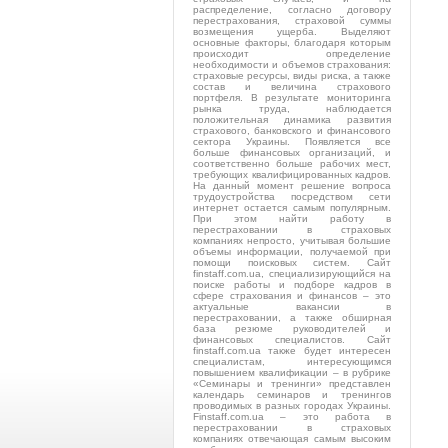
распределение, согласно договору
перестрахования, страховой суммы
возмещения ущерба. Выделяют
основные факторы, благодаря которым
происходит определение
необходимости и объемов страхования:
страховые ресурсы, виды риска, а также
состав и величина страхового
портфеля. В результате мониторинга
рынка труда, наблюдается
положительная динамика развития
страхового, банковского и финансового
сектора Украины. Появляется все
больше финансовых организаций, и
соответственно больше рабочих мест,
требующих квалифицированных кадров.
На данный момент решение вопроса
трудоустройства посредством сети
интернет остается самым популярным.
При этом найти работу в
перестраховании в страховых
компаниях непросто, учитывая большие
объемы информации, получаемой при
помощи поисковых систем. Сайт
finstaff.com.uа, специализирующийся на
поиске работы и подборе кадров в
сфере страхования и финансов – это
актуальные вакансии в
перестраховании, а также обширная
база резюме руководителей и
финансовых специалистов. Сайт
finstaff.com.uа также будет интересен
специалистам, интересующимся
повышением квалификации – в рубрике
«Семинары и тренинги» представлен
календарь семинаров и тренингов
проводимых в разных городах Украины.
Finstaff.com.uа – это работа в
перестраховании в страховых
компаниях отвечающая самым высоким