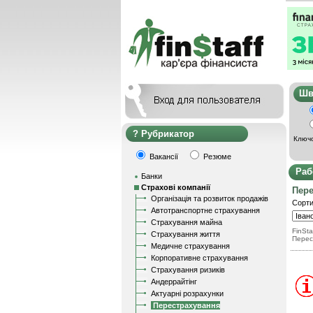
Ш
Рубрикатор
Ключо
Вакансії
Резюме
Раб
Банки
Страхові компанії
Пере
Організація та розвиток продажів
Сорти
Автотранспортне страхування
Страхування майна
FinSta
Страхування життя
Перес
Медичне страхування
Корпоративне страхування
Страхування ризиків
Андеррайтінг
Актуарні розрахунки
Перестрахування